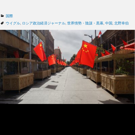
カ
国際
テ
タ
ウイグル
,
ロシア政治経済ジャーナル
,
世界情勢・陰謀・黒幕
,
中国
,
北野幸伯
ゴ
グ
リ
ー