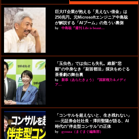
巨大IT企業が抱える「見えない借金」は
250兆円。元Microsoftエンジニア中島聡
が解説する「AIブーム」の危うい裏側
by
中島聡『週刊 Life is beaut…
「玉虫色」では虫にも失礼。維新“悲
願”の中身なき「副首都法」採決をめぐる
茶番劇の舞台裏
by
新恭（あらたきょう）『国家権力＆メディ
ア…
「コンサルを超えないと、生き残れない」
──元証券会社社長・澤田聖陽が語る、AI
時代の"伴走型コンサル"の正体
by
gyouza（まぐまぐ編集部）