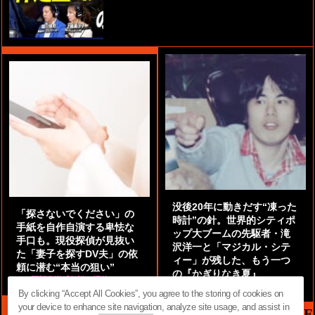
没後20年に動きだす“凍った
「探さないでください」の
時計”の針。世界的シティポ
手紙を自作自演する卑怯な
ップ大ブームの先駆者・滝
手口も。現役探偵が見抜い
沢洋一と「マジカル・シテ
た「妻子を探すDV夫」の依
ィー」が残した、もう一つ
頼に潜む“本当の狙い”
の『かぎりなき夏』
by
阿部泰尚『伝説の探偵』
by
都鳥 流星
By clicking “Accept All Cookies”, you agree to the storing of cookies on
your device to enhance site navigation, analyze site usage, and assist in
MAG2 NEWS HEADLINE