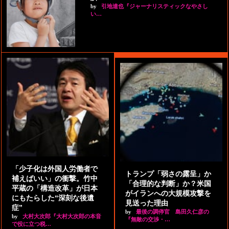
by
引地達也『ジャーナリスティックなやさし
い…
「少子化は外国人労働者で
トランプ「弱さの露呈」か
補えばいい」の衝撃。竹中
「合理的な判断」か？米国
平蔵の「構造改革」が日本
がイランへの大規模攻撃を
にもたらした“深刻な後遺
見送った理由
症”
by
最後の調停官 島田久仁彦の
by
大村大次郎『大村大次郎の本音
『無敵の交渉・…
で役に立つ税…