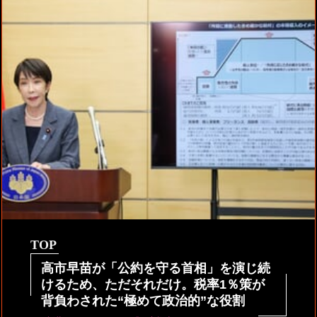
TOP
高市早苗が「公約を守る首相」を演じ続
けるため、ただそれだけ。税率1％策が
背負わされた“極めて政治的”な役割