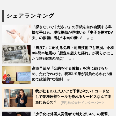
シェアランキング
「探さないでください」の手紙を自作自演する卑
怯な手口も。現役探偵が見抜いた「妻子を探すDV
夫」の依頼に潜む“本当の狙い”
★ 2
「震度7」に耐える免震・耐震技術でも破損。令和
8年熊本地震の「想定を超えた揺れ」が明らかにし
た“現行基準の弱点”
★ 1
高市早苗が「公約を守る首相」を演じ続けるた
め、ただそれだけ。税率1％策が背負わされた“極
めて政治的”な役割
★ 1
我が社もDXしたいけど予算がない！コードな
しで業務改善ツールを作れるサービスなんて本
当にあるの？
[PR]株式会社インターパーク
「少子化は外国人労働者で補えばいい」の衝撃。