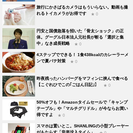
旅行にかさばるカメラはもういらない。動画も撮
れるトイカメラがお得です
★ 0
円安と国債急落を招いた「骨太ショック」の正
体。グーグル日本法人元社長が斬る「選択と集
中」なき成長戦略
★ 0
4ステップでできる！ 1食438kcalのカレーラーメ
ンで夏バテ対策
★ 0
昨夜残ったハンバーグをマフィンに挟んで食べる
【こぐれひでこの｢ごはん日記｣】
★ 0
50%オフも！Amazonタイムセールで「キャンプ
テーブル」や「マルチグリドル」が今ならお買い
得ですよ
★ 0
スマホは置いとこ。SHANLINGの小型プレーヤー
がもたらす「音楽没入タイム」
★ 0