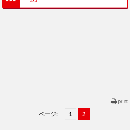
print
ページ:
固
1
固
2
,
定
定