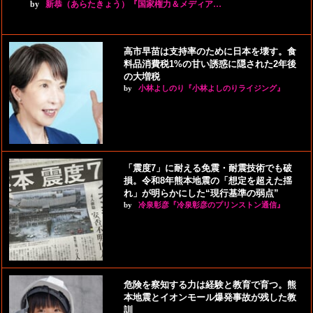
by
新恭（あらたきょう）『国家権力＆メディア…
高市早苗は支持率のために日本を壊す。食
料品消費税1%の甘い誘惑に隠された2年後
の大増税
by
小林よしのり『小林よしのりライジング』
「震度7」に耐える免震・耐震技術でも破
損。令和8年熊本地震の「想定を超えた揺
れ」が明らかにした“現行基準の弱点”
by
冷泉彰彦『冷泉彰彦のプリンストン通信』
危険を察知する力は経験と教育で育つ。熊
本地震とイオンモール爆発事故が残した教
訓