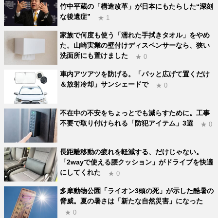
竹中平蔵の「構造改革」が日本にもたらした“深刻
な後遺症”
★ 1
家族で何度も使う「濡れた手拭きタオル」をやめ
た。山崎実業の壁付けディスペンサーなら、狭い
洗面所にも置けました
★ 0
車内アツアツを防げる。「パッと広げて置くだけ
＆放射冷却」サンシェードで
★ 0
不在中の不安をちょっとでも減らすために。工事
不要で取り付けられる「防犯アイテム」3選
★ 0
長距離移動の疲れを軽減する、だけじゃない。
「2wayで使える腰クッション」がドライブを快適
にしてくれた
★ 0
多摩動物公園「ライオン3頭の死」が示した酷暑の
脅威。夏の暑さは「新たな自然災害」になった
★ 0