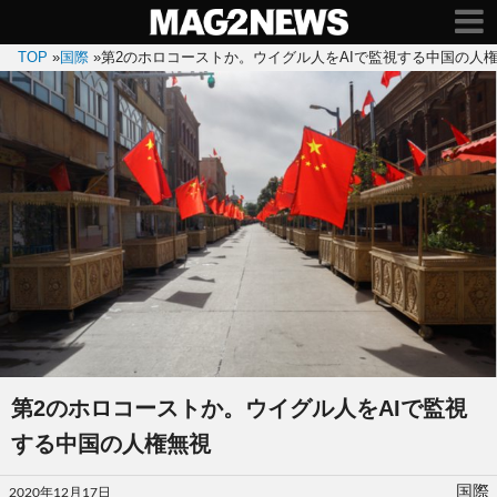
TOP
»
国際
»
第2のホロコーストか。ウイグル人をAIで監視する中国の人
第2のホロコーストか。ウイグル人をAIで監視
する中国の人権無視
投
国際
2020年12月17日