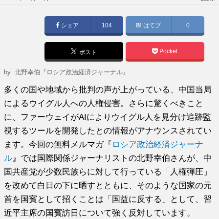
稿
日:
シェア
104
はてブ
0
Pocket
ポスト
by
北野幸伯『ロシア政治経済ジャーナル』
多くの国や地域から批判の声が上がっている、中国当局
によるウイグル人への人権侵害。さらに驚くべきこと
に、ファーウェイがAIによりウイグル人を見分け追跡監
視するツールを開発したとの情報がアナウンスされてい
ます。今回の無料メルマガ『
ロシア政治経済ジャーナ
ル
』では国際関係ジャーナリストの北野幸伯さんが、中
国共産党が少数民族らに対して行っている「人権弾圧」
を改めて白日の下に晒すとともに、そのような国家の元
首を国賓として招くことは「国益に反する」として、習
近平主席の国賓訪日について強く反対しています。