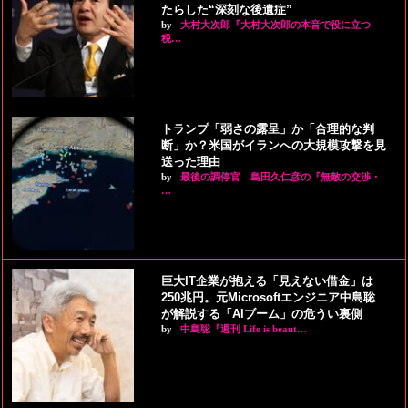
たらした“深刻な後遺症”
by
大村大次郎『大村大次郎の本音で役に立つ
税…
トランプ「弱さの露呈」か「合理的な判
断」か？米国がイランへの大規模攻撃を見
送った理由
by
最後の調停官 島田久仁彦の『無敵の交渉・
…
巨大IT企業が抱える「見えない借金」は
250兆円。元Microsoftエンジニア中島聡
が解説する「AIブーム」の危うい裏側
by
中島聡『週刊 Life is beaut…