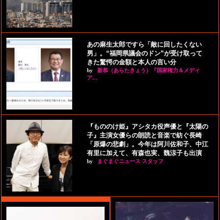
あの麻生太郎ですら「敵に回したくない
男」。“福岡県議会のドン”が受け取って
きた驚愕の金額と本人の言い分
by
新恭（あらたきょう）『国家権力＆メディ
ア…
『もののけ姫』アシタカ役声優と『太陽の
子』主演女優らの朗読と音楽で紡ぐ長崎
「原爆の悲劇」。今年は阿川佐和子、中江
有里に加えて、有森也実、魏涼子も出演
by
まぐまぐニュース スタッフ