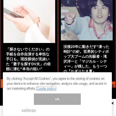
没後20年に動きだす“凍った
「探さないでください」の
時計”の針。世界的シティポ
手紙を自作自演する卑怯な
ップ大ブームの先駆者・滝
手口も。現役探偵が見抜い
沢洋一と「マジカル・シテ
た「妻子を探すDV夫」の依
ィー」が残した、もう一つ
頼に潜む“本当の狙い”
の『かぎりなき夏』
by
阿部泰尚『伝説の探偵』
by
都鳥 流星
By clicking “Accept All Cookies”, you agree to the storing of cookies on
your device to enhance site navigation, analyze site usage, and assist in
MAG2 NEWS HEADLINE
our marketing efforts.
Coolie policy
ok
×
ページ内の商標は全て商標権者に属します。無断転載を禁じます。 ©
まぐまぐ！
settings