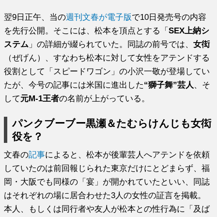
翌9日正午、当の
週刊文春が電子版
で10日発売号の内容
を先行公開。そこには、松本を頂点とする「
SEX上納シ
ステム
」の詳細が綴られていた。同誌の前号では、
女衒
（ぜげん）、すなわち松本に対して女性をアテンドする
役割として「スピードワゴン」の小沢一敬が登場してい
たが、今号の記事には米国に進出した
“獅子舞”芸人
、そ
して
元M-1王者
の名前が上がっている。
パンクブーブー黒瀬＆たむらけんじも女衒
役を？
文春の
記事
によると、松本が後輩芸人へアテンドを依頼
していたのは前回報じられた東京だけにとどまらず、福
岡・大阪でも同様の「宴」が開かれていたといい、同誌
はそれぞれの場に居合わせた3人の女性の証言を掲載。
本人、もしくは同行者や友人が松本との性行為に「及ば