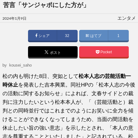
苦言「サンジャポにした方が」
投
エンタメ
2024年1月9日
稿
日:
シェア
32
はてブ
1
Pocket
ポスト
by kousei_saho
松の内も明けた8日、突如として
松本人志の芸能活動一
時休止
を発表した吉本興業。同社HPの「松本人志の今後
の活動に関するお知らせ」によれば、文春サイドとの裁
判に注力したいという松本本人が、「（芸能活動と）裁
判との同時並行ではこれまでのようにお笑いに全力を傾
けることができなくなってしまうため、当面の間活動を
休止したい旨の強い意志」を示したとされ、「本人の意
志を尊重することといたしました」と記されている。松