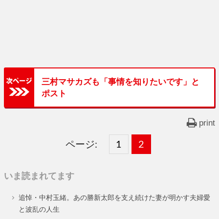
三村マサカズも「事情を知りたいです」と
ポスト
print
ページ:
固
1
固
2
,
定
定
いま読まれてます
ペ
ペ
追悼・中村玉緒。あの勝新太郎を支え続けた妻が明かす夫婦愛
ー
ー
と波乱の人生