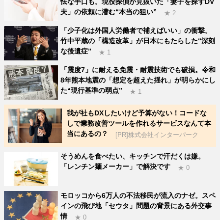
怯な手口も。現役探偵が見抜いた「妻子を探すDV
夫」の依頼に潜む“本当の狙い”
★ 2
「少子化は外国人労働者で補えばいい」の衝撃。
竹中平蔵の「構造改革」が日本にもたらした“深刻
な後遺症”
★ 1
「震度7」に耐える免震・耐震技術でも破損。令和
8年熊本地震の「想定を超えた揺れ」が明らかにし
た“現行基準の弱点”
★ 1
我が社もDXしたいけど予算がない！コードな
しで業務改善ツールを作れるサービスなんて本
当にあるの？
[PR]株式会社インターパーク
そうめんを食べたい、キッチンで汗だくは嫌。
「レンチン麺メーカー」で解決です
★ 0
モロッコから6万人の不法移民が流入のナゼ。スペ
インの飛び地「セウタ」問題の背景にある外交事
情
★ 0