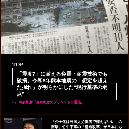
TOP
「震度7」に耐える免震・耐震技術でも
破損。令和8年熊本地震の「想定を超え
た揺れ」が明らかにした“現行基準の弱
点”
by
冷泉彰彦『冷泉彰彦のプリンストン通信』
「少子化は外国人労働者で補えばいい」の
衝撃。竹中平蔵の「構造改革」が日本にも