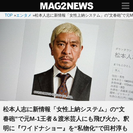
TOP
»
エンタメ
»
松本人志に新情報「女性上納システム」の“文春砲”で元
松本人志に新情報「女性上納システム」の“文
春砲”で元M-1王者＆渡米芸人にも飛び火か。釈
明に『ワイドナショー』を“私物化”で田村淳も