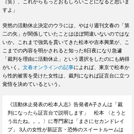
（笑）、これからもっとおもしろいことになると思いま
すよ」
突然の活動休止決定のウラには、やはり週刊文春の「第
二の矢」が関係していたことはほぼ間違いないのではな
いか。これまで強気を貫いてきた松本や吉本興業が、こ
こまでの内容を明かされると知った8日夜になり急遽
「裁判を理由に活動休止」という選択をしたのにも納得
がいく。
文春オンラインの記事
によれば、東京で松本か
ら性的被害を受けた女性は、裁判になれば証言台に立つ
覚悟を決めているという。
《活動休止発表の松本人志》告発者A子さんは「裁
判になったら証言台で説明します」 松本 〈とうと
う出たね。。。〉に専門家は「まさにセカンドレイ
プ」 3人の女性が新証言・恐怖のスイートルームは