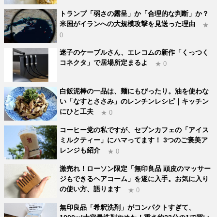
トランプ「弱さの露呈」か「合理的な判断」か？
米国がイランへの大規模攻撃を見送った理由
★
0
迷子のケーブルさん、エレコムの新作「くっつく
コネクタ」で居場所定まるよ
★ 0
白飯泥棒の一品は、麺にもぴったり。油を使わな
い「なすとささみ」のレンチンレシピ｜キッチン
にひと工夫
★ 0
コーヒー党の私ですが、セブンカフェの「アイス
ミルクティー」にハマってます！ 3つのご褒美ア
レンジも紹介
★ 0
激売れ！ローソン限定「無印良品 頭皮のマッサー
ジもできるヘアコーム」を遂に入手。お気に入り
の使い方、語ります
★ 0
無印良品「希釈洗剤」がコンパクトすぎて、