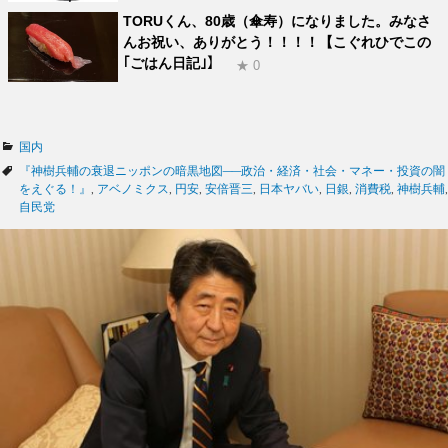
TORUくん、80歳（傘寿）になりました。みなさ
んお祝い、ありがとう！！！！【こぐれひでこの
｢ごはん日記｣】
★ 0
カ
国内
テ
タ
『神樹兵輔の衰退ニッポンの暗黒地図──政治・経済・社会・マネー・投資の闇
ゴ
グ
をえぐる！』
,
アベノミクス
,
円安
,
安倍晋三
,
日本ヤバい
,
日銀
,
消費税
,
神樹兵輔
,
リ
自民党
ー