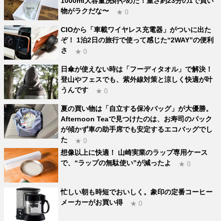
1000ml大容量洗剤やめた！重さ約23分の1で買い
物がラクだな〜
★ 0
CIOから「車載ワイヤレス充電器」がついに出た
ぞ！ 1泊2日の旅行で使って感じた“2WAY”の便利
さ
★ 0
日傘が使えない時は「フーディタオル」で解決！
登山やフェスでも、紫外線対策と涼しく快適が叶
うんです
★ 0
夏の買い物は「自立する保冷バッグ」が大優勝。
Afternoon Teaで見つけたのは、お寿司のパック
が傾かず車の助手席でも安定するエコバッグでし
た
★ 0
想像以上に快適！ 山崎実業のラップ専用ケース
で、“ラップの無駄使い”が減ったよ
★ 0
忙しい朝も時短でおいしく。象印の定番コーヒー
メーカーがお買い得
★ 0