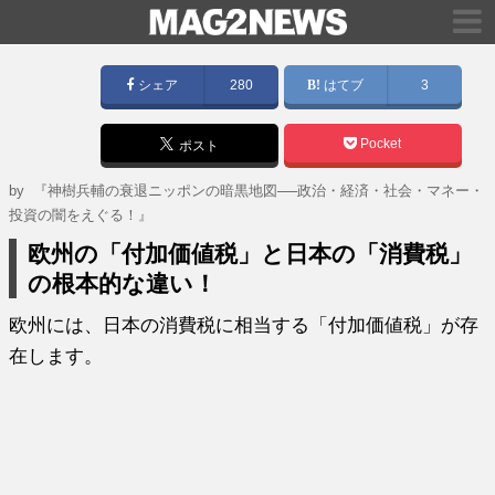
シェア
280
はてブ
3
Pocket
ポスト
by
『神樹兵輔の衰退ニッポンの暗黒地図──政治・経済・社会・マネー・
投資の闇をえぐる！』
欧州の「付加価値税」と日本の「消費税」
の根本的な違い！
欧州には、日本の消費税に相当する「付加価値税」が存
在します。