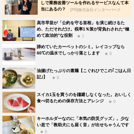
しで業務改善ツールを作れるサービスなんて本
当にあるの？
[PR]株式会社インターパーク
高市早苗が「公約を守る首相」を演じ続けるた
め、ただそれだけ。税率1％策が背負わされた“極
めて政治的”な役割
★ 1
諦めていたカーペットのシミ。レイコップなら
60℃の温水でしっかり落とします
★ 0
油揚げたっぷりの素麺【こぐれひでこの｢ごはん日
記｣】
★ 0
スイカ1玉を買うのを躊躇しなくなった。おいしく
食べ切るための保存方法とアレンジ
★ 0
キーホルダーなのに「本気の防災グッズ」。少な
い息で「救助犬にも届く音」が出せちゃうんです
★ 0