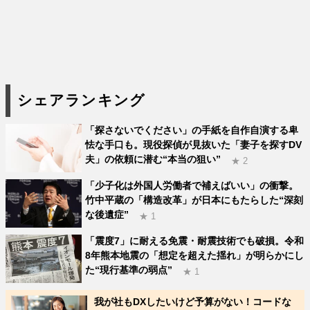
シェアランキング
「探さないでください」の手紙を自作自演する卑
怯な手口も。現役探偵が見抜いた「妻子を探すDV
夫」の依頼に潜む“本当の狙い”
★ 2
「少子化は外国人労働者で補えばいい」の衝撃。
竹中平蔵の「構造改革」が日本にもたらした“深刻
な後遺症”
★ 1
「震度7」に耐える免震・耐震技術でも破損。令和
8年熊本地震の「想定を超えた揺れ」が明らかにし
た“現行基準の弱点”
★ 1
我が社もDXしたいけど予算がない！コードな