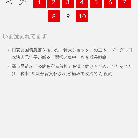
ページ:
固
1
固
2
,
固
3
,
固
4
,
固
5
,
固
6
,
固
7
,
定
定
定
定
定
定
定
固
8
固
9
,
固
10
,
ペ
ペ
ペ
ペ
ペ
ペ
ペ
定
定
定
いま読まれてます
ー
ー
ー
ー
ー
ー
ー
ペ
ペ
ペ
円安と国債急落を招いた「骨太ショック」の正体。グーグル日
ジ
ジ
ジ
ジ
ジ
ジ
ジ
ー
ー
ー
本法人元社長が斬る「選択と集中」なき成長戦略
ジ
ジ
ジ
高市早苗が「公約を守る首相」を演じ続けるため、ただそれだ
け。税率1％策が背負わされた“極めて政治的”な役割