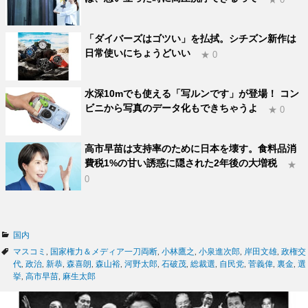
「ダイバーズはゴツい」を払拭。シチズン新作は
日常使いにちょうどいい
★ 0
水深10mでも使える「写ルンです」が登場！ コン
ビニから写真のデータ化もできちゃうよ
★ 0
高市早苗は支持率のために日本を壊す。食料品消
費税1%の甘い誘惑に隠された2年後の大増税
★
0
カ
国内
テ
タ
マスコミ
,
国家権力＆メディア一刀両断
,
小林鷹之
,
小泉進次郎
,
岸田文雄
,
政権交
ゴ
グ
代
,
政治
,
新恭
,
森喜朗
,
森山裕
,
河野太郎
,
石破茂
,
総裁選
,
自民党
,
菅義偉
,
裏金
,
選
リ
挙
,
高市早苗
,
麻生太郎
ー