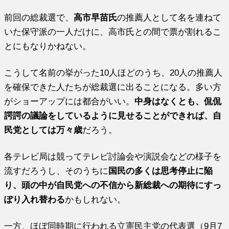
前回の総裁選で、
高市早苗氏
の推薦人として名を連ねて
いた保守派の一人だけに、高市氏との間で票が割れるこ
とにもなりかねない。
こうして名前の挙がった10人ほどのうち、20人の推薦人
を確保できた人たちが総裁選に出ることになる。多い方
がショーアップには都合がいい。
中身はなくとも、侃侃
諤諤の議論をしているように見せることができれば、自
民党としては万々歳
だろう。
各テレビ局は競ってテレビ討論会や演説会などの様子を
流すだろうし、そのうちに
国民の多くは思考停止に陥
り、頭の中が自民党への不信から新総裁への期待にすっ
ぽり入れ替わる
かもしれない。
一方、ほぼ同時期に行われる立憲民主党の代表選（9月7