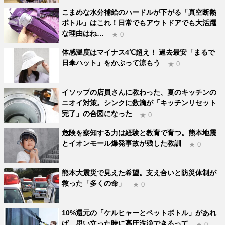
こまめな水分補給のハードルが下がる「真空断熱
ボトル」はこれ！日常でもアウトドアでも大活躍
な理由はね…
★ 0
体感温度はマイナス4℃超え！ 過去最安「まるで
日傘ハット」をかぶって涼もう
★ 0
イソップの店員さんに教わった、夏のキッチンの
ニオイ対策。シンクに数滴が「キッチンリセット
完了」の合図になった
★ 0
危険を察知する力は経験と教育で育つ。熊本地震
とイオンモール爆発事故が残した教訓
★ 0
熊本大震災で見えた希望。支え合いと防災体制が
救った「多くの命」
★ 0
10%還元の「ケルヒャーとペットボトル」があれ
ば、思い立った時に高圧洗浄できるって
★ 0