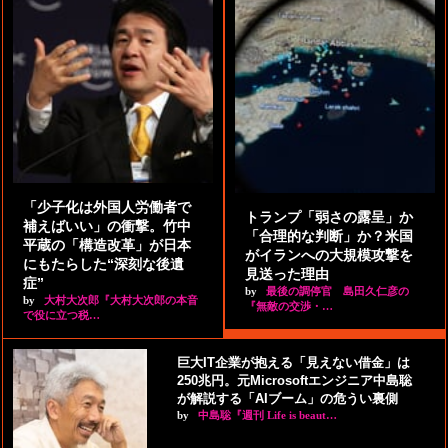
「少子化は外国人労働者で
トランプ「弱さの露呈」か
補えばいい」の衝撃。竹中
「合理的な判断」か？米国
平蔵の「構造改革」が日本
がイランへの大規模攻撃を
にもたらした“深刻な後遺
見送った理由
症”
by
最後の調停官 島田久仁彦の
by
大村大次郎『大村大次郎の本音
『無敵の交渉・…
で役に立つ税…
巨大IT企業が抱える「見えない借金」は
250兆円。元Microsoftエンジニア中島聡
が解説する「AIブーム」の危うい裏側
by
中島聡『週刊 Life is beaut…