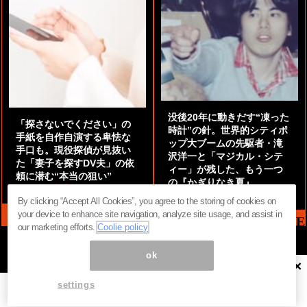
没後20年に動きだす“凍った
「探さないでください」の
時計”の針。世界的シティポ
手紙を自作自演する卑怯な
ップ大ブームの先駆者・滝
手口も。現役探偵が見抜い
沢洋一と「マジカル・シテ
た「妻子を探すDV夫」の依
ィー」が残した、もう一つ
頼に潜む“本当の狙い”
の『かぎりなき夏』
by
阿部泰尚『伝説の探偵』
by
都鳥 流星
By clicking “Accept All Cookies”, you agree to the storing of cookies on
your device to enhance site navigation, analyze site usage, and assist in
MAG2 NEWS HEADLINE
our marketing efforts.
Coolie policy
ok
×
ページ内の商標は全て商標権者に属します。無断転載を禁じます。 ©
まぐまぐ！
settings