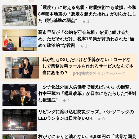
「震度7」に耐える免震・耐震技術でも破損。令和
8年熊本地震の「想定を超えた揺れ」が明らかにし
た“現行基準の弱点”
★ 1
高市早苗が「公約を守る首相」を演じ続けるた
め、ただそれだけ。税率1％策が背負わされた“極
めて政治的”な役割
★ 1
我が社もDXしたいけど予算がない！コードな
しで業務改善ツールを作れるサービスなんて本
当にあるの？
[PR]株式会社インターパーク
「少子化は外国人労働者で補えばいい」の衝撃。
竹中平蔵の「構造改革」が日本にもたらした“深刻
な後遺症”
★ 1
リビングに溶け込む防災グッズ。パナソニックの
LEDランタンは日常使いOK
★ 0
枝がぐにゃりと潰れない。6,930円の「武骨な園芸