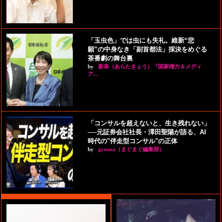
「玉虫色」では虫にも失礼。維新“悲
願”の中身なき「副首都法」採決をめぐる
茶番劇の舞台裏
by
新恭（あらたきょう）『国家権力＆メディ
ア…
「コンサルを超えないと、生き残れない」
──元証券会社社長・澤田聖陽が語る、AI
時代の"伴走型コンサル"の正体
by
gyouza（まぐまぐ編集部）