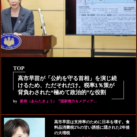
TOP
高市早苗が「公約を守る首相」を演じ続
けるため、ただそれだけ。税率1％策が
背負わされた“極めて政治的”な役割
by
新恭（あらたきょう）『国家権力＆メディア…
高市早苗は支持率のために日本を壊す。食
料品消費税1%の甘い誘惑に隠された2年後
の大増税