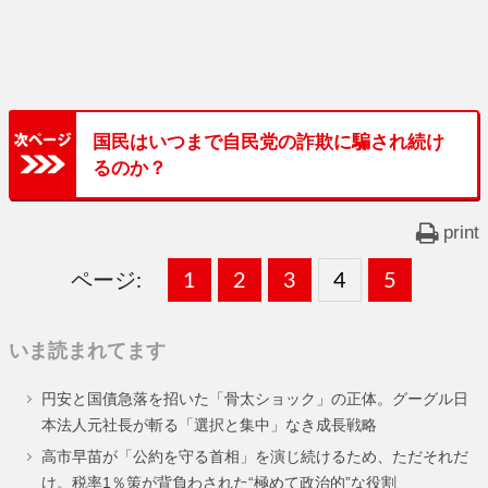
国民はいつまで自民党の詐欺に騙され続け
るのか？
print
ページ:
固
1
固
2
,
固
3
,
固
4
,
固
5
,
定
定
定
定
定
いま読まれてます
ペ
ペ
ペ
ペ
ペ
円安と国債急落を招いた「骨太ショック」の正体。グーグル日
ー
ー
ー
ー
ー
本法人元社長が斬る「選択と集中」なき成長戦略
ジ
ジ
ジ
ジ
ジ
高市早苗が「公約を守る首相」を演じ続けるため、ただそれだ
け。税率1％策が背負わされた“極めて政治的”な役割