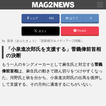
シェア
691
はてブ
0
Pocket
ポスト
by
新恭（あらたきょう）『国家権力＆メディア一刀両断』
「小泉進次郎氏を支援する」菅義偉前首相
の決断
もう一人のキングメーカーとして麻生氏と対立する
菅義
偉前首相
は、麻生氏の動きで踏ん切りをつけやすくなっ
た。河野氏と袂を分かち、小泉進次郎氏の出馬を後押し
して支援する。その方向に邁進するにちがいない。