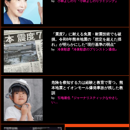
by
小林よしのり『小林よしのりライジング』
「震度7」に耐える免震・耐震技術でも破
損。令和8年熊本地震の「想定を超えた揺
れ」が明らかにした“現行基準の弱点”
by
冷泉彰彦『冷泉彰彦のプリンストン通信』
危険を察知する力は経験と教育で育つ。熊
本地震とイオンモール爆発事故が残した教
訓
by
引地達也『ジャーナリスティックなやさし
い…