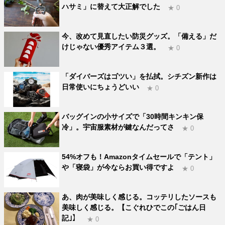
ハサミ」に替えて大正解でした
★ 0
今、改めて見直したい防災グッズ。「備える」だ
けじゃない優秀アイテム３選。
★ 0
「ダイバーズはゴツい」を払拭。シチズン新作は
日常使いにちょうどいい
★ 0
バッグインの小サイズで「30時間キンキン保
冷」。宇宙服素材が鍵なんだってさ
★ 0
54%オフも！Amazonタイムセールで「テント」
や「寝袋」が今ならお買い得ですよ
★ 0
あ、肉が美味しく感じる。コッテリしたソースも
美味しく感じる。【こぐれひでこの｢ごはん日
記｣】
★ 0