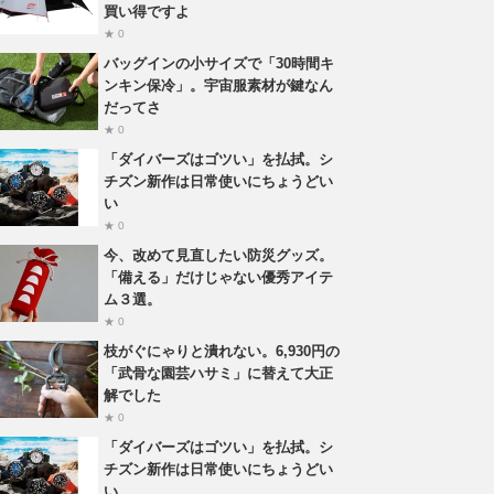
買い得ですよ
★ 0
バッグインの小サイズで「30時間キ
ンキン保冷」。宇宙服素材が鍵なん
だってさ
★ 0
「ダイバーズはゴツい」を払拭。シ
チズン新作は日常使いにちょうどい
い
★ 0
今、改めて見直したい防災グッズ。
「備える」だけじゃない優秀アイテ
ム３選。
★ 0
枝がぐにゃりと潰れない。6,930円の
「武骨な園芸ハサミ」に替えて大正
解でした
★ 0
「ダイバーズはゴツい」を払拭。シ
チズン新作は日常使いにちょうどい
い