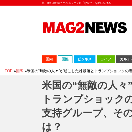
第一線の専門家たちがニッポンに「なぜ？」を問いかける
国内
国際
ビジネス
ライフ
カルチ
TOP
»
国際
»
米国の“無敵の人々”が起こした株暴落とトランプショックの
米国の“無敵の人々
トランプショックの
支持グループ、そ
は？