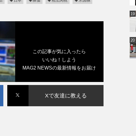
治
日本
株価
相互関税
米国株
この記事が気に入ったら
いいね！しよう
MAG2 NEWSの最新情報をお届け
Xで友達に教える