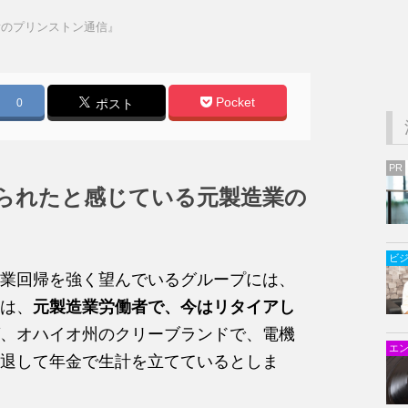
彦のプリンストン通信』
Pocket
0
ポスト
PR
られたと感じている元製造業の
ビ
業回帰を強く望んでいるグループには、
は、
元製造業労働者で、今はリタイアし
、オハイオ州のクリーブランドで、電機
エ
退して年金で生計を立てているとしま