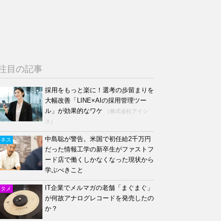
注目の記事
採用をもっと楽に！選考の歩留まりを
大幅改善「LINE×AIの採用管理ツー
ル」が効果的なワケ
（株式会社アイシ
ス）
中島聡が警告。米国で初任給2千万円
ジネス
だった情報工学の新卒生がファストフ
ード店で働くしかなくなった現状から
学ぶべきこと
IT企業でメルマガの老舗「まぐまぐ」
ンタメ
が何故アナログレコードを発売したの
か？