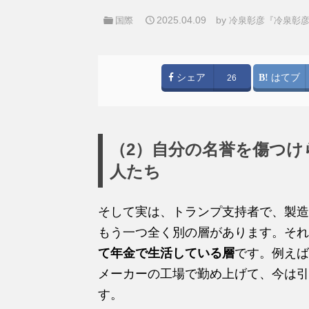
2025.04.09
by
国際
冷泉彰彦『冷泉彰
シェア
はてブ
26
（2）自分の名誉を傷つけ
人たち
そして実は、トランプ支持者で、製造
もう一つ全く別の層があります。それ
て年金で生活している層
です。例えば
メーカーの工場で勤め上げて、今は引
す。