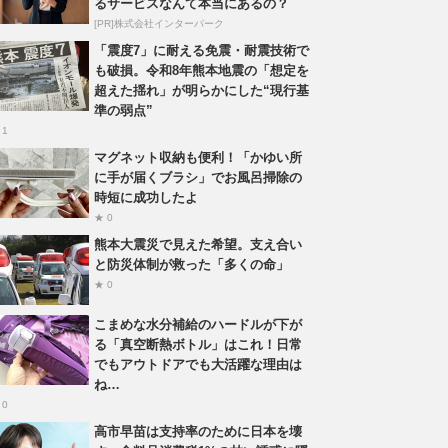
るサービスなんて本当にあるの？
[PR]株式会社インターパーク
「震度7」に耐える免震・耐震技術で
も破損。令和8年熊本地震の「想定を
超えた揺れ」が明らかにした“現行基
準の弱点”
 1
マグネット収納も便利！「かゆい所
に手が届くブラシ」でお風呂掃除の
時短に成功したよ
★ 0
熊本大震災で見えた希望。支え合い
と防災体制が救った「多くの命」
★ 0
こまめな水分補給のハードルが下が
る「真空断熱ボトル」はこれ！日常
でもアウトドアでも大活躍な理由は
ね…
 0
高市早苗は支持率のために日本を壊