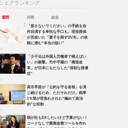
シェアランキング
週間
月間
総合
「探さないでください」の手紙を自
作自演する卑怯な手口も。現役探偵
が見抜いた「妻子を探すDV夫」の依
頼に潜む“本当の狙い”
 2
「少子化は外国人労働者で補えばい
い」の衝撃。竹中平蔵の「構造改
革」が日本にもたらした“深刻な後遺
症”
 1
高市早苗が「公約を守る首相」を演
じ続けるため、ただそれだけ。税率
1％策が背負わされた“極めて政治
的”な役割
 1
我が社もDXしたいけど予算がない！
コードなしで業務改善ツールを作れ