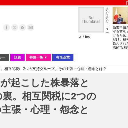
ま
ぐ
ま
ぐ
ニ
高市早苗
ュ
守る首相
ー
けるため
ス！test
だけ。税
負わされ
治的”な役
ャー
話題
特集一覧 ▼
有名企業
裏。相互関税に2つの支持グループ、その主張・心理・怨念とは？
”が起こした株暴落と
裏。相互関税に2つの
の主張・心理・怨念と