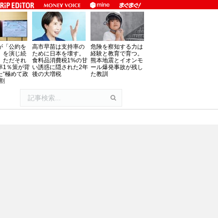
が「公約を
高市早苗は支持率の
危険を察知する力は
」を演じ続
ために日本を壊す。
経験と教育で育つ。
、ただそれ
食料品消費税1%の甘
熊本地震とイオンモ
率1％策が背
い誘惑に隠された2年
ール爆発事故が残し
た“極めて政
後の大増税
た教訓
割