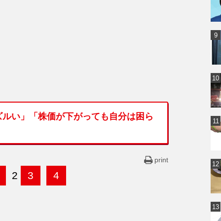
ズルい」「株価が下がっても自分は困ら
print
2
3
4