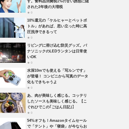
す。食料品消費税1%の甘い誘惑に隠
された2年後の大増税
★ 0
10%還元の「ケルヒャーとペットボ
トル」があれば、思い立った時に高
圧洗浄できるって
★ 0
リビングに溶け込む防災グッズ。パ
ナソニックのLEDランタンは日常使
いOK
★ 0
水深10mでも使える「写ルンです」
が登場！ コンビニから写真のデータ
化もできちゃうよ
★ 0
あ、肉が美味しく感じる。コッテリ
したソースも美味しく感じる。【こ
ぐれひでこの｢ごはん日記｣】
★ 0
54%オフも！Amazonタイムセール
で「テント」や「寝袋」が今ならお