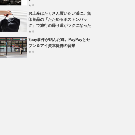
★ 0
お土産はたくさん買いたい派に。無
印良品の「たためるボストンバッ
グ」で旅行の帰り道がラクになった
★ 0
7pay事件が結んだ縁。PayPayとセ
ブン＆アイ資本提携の背景
★ 0