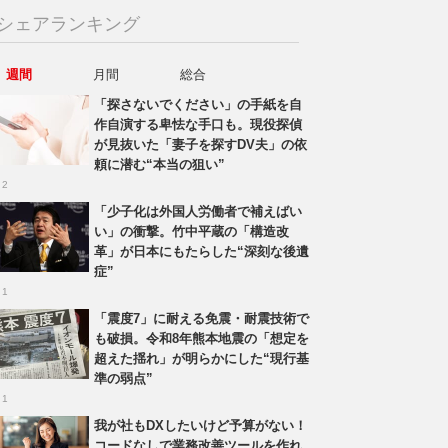
シェアランキング
週間
月間
総合
「探さないでください」の手紙を自
作自演する卑怯な手口も。現役探偵
が見抜いた「妻子を探すDV夫」の依
頼に潜む“本当の狙い”
 2
「少子化は外国人労働者で補えばい
い」の衝撃。竹中平蔵の「構造改
革」が日本にもたらした“深刻な後遺
症”
 1
「震度7」に耐える免震・耐震技術で
も破損。令和8年熊本地震の「想定を
超えた揺れ」が明らかにした“現行基
準の弱点”
 1
我が社もDXしたいけど予算がない！
コードなしで業務改善ツールを作れ