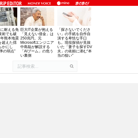
」に耐える免
巨大IT企業が抱える
「探さないでくださ
技術でも破
「見えない借金」は
い」の手紙を自作自
8年熊本地震
250兆円。元
演する卑怯な手口
を超えた揺
Microsoftエンジニア
も。現役探偵が見抜
らかにし
中島聡が解説する
いた「妻子を探すDV
準の弱点”
「AIブーム」の危う
夫」の依頼に潜む“本
い裏側
当の狙い”