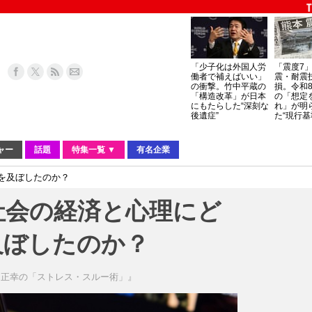
「少子化は外国人労
「震度7
働者で補えばいい」
震・耐震
の衝撃。竹中平蔵の
損。令和
「構造改革」が日本
の「想定
にもたらした“深刻な
れ」が明
後遺症”
た“現行基
ャー
話題
特集一覧 ▼
有名企業
響を及ぼしたのか？
本社会の経済と心理にど
及ぼしたのか？
田正幸の「ストレス・スルー術」』