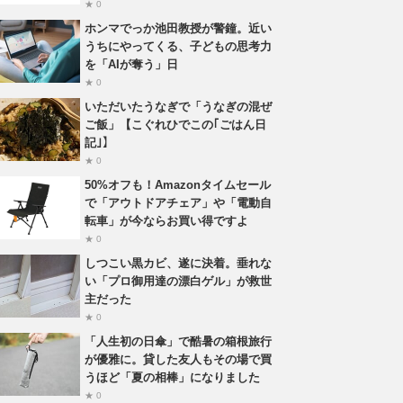
★ 0
ホンマでっか池田教授が警鐘。近い
うちにやってくる、子どもの思考力
を「AIが奪う」日
★ 0
いただいたうなぎで「うなぎの混ぜ
ご飯」【こぐれひでこの｢ごはん日
記｣】
★ 0
50%オフも！Amazonタイムセール
で「アウトドアチェア」や「電動自
転車」が今ならお買い得ですよ
★ 0
しつこい黒カビ、遂に決着。垂れな
い「プロ御用達の漂白ゲル」が救世
主だった
★ 0
「人生初の日傘」で酷暑の箱根旅行
が優雅に。貸した友人もその場で買
うほど「夏の相棒」になりました
★ 0