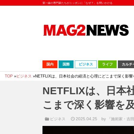
第一線の専門家たちがニッポンに「なぜ？」を問いかける
国内
国際
ビジネス
ライフ
カルチ
TOP
»
ビジネス
»
NETFLIXは、日本社会の経済と心理にどこまで深く影
NETFLIXは、日
こまで深く影響を
2025.04.25
by
ビジネス
『施術家・吉