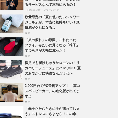
るサービスなんて本当にあるの？
[PR]株式会社インターパーク
数量限定の「夏に使いたいシャワー
ジェル」が、本当に気持ちいい！爽
快感がクセになるよ
★ 0
「旅の疲れ」の原因、これだった。
ファイルみたいに薄くなる「椅子」
でつらさが大幅に減った！
★ 0
裸足でも履けちゃうサロモンの「リ
カバリーシューズ」にハマり中！ 夏
のおでかけに快適なんだよね〜
★ 0
2,000円台でPC音質アップ！ 「高コ
スパスピーカー」の進化版が出てま
すよ
★ 0
「傘をたたむときに手が濡れてしま
う」ストレスにさよなら！この傘、