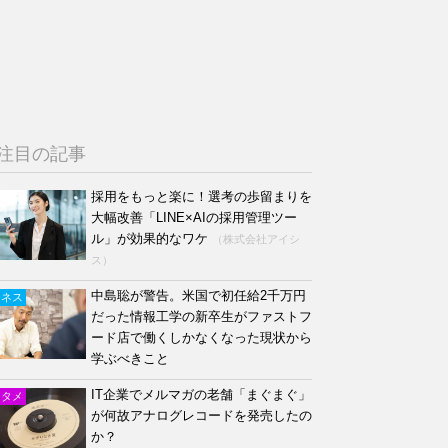
注目の記事
採用をもっと楽に！選考の歩留まりを
大幅改善「LINE×AIの採用管理ツー
ル」が効果的なワケ
（株式会社アイシ
ス）
中島聡が警告。米国で初任給2千万円
ジネス
だった情報工学の新卒生がファストフ
ード店で働くしかなくなった現状から
学ぶべきこと
IT企業でメルマガの老舗「まぐまぐ」
ンタメ
が何故アナログレコードを発売したの
か？