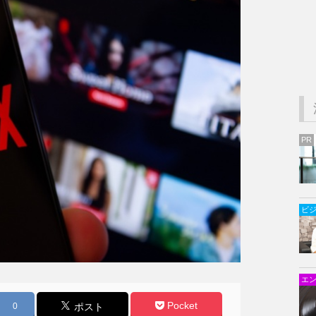
PR
ビ
エ
Pocket
0
ポスト