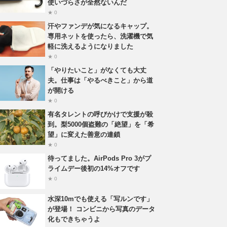
使いづらさが全然ないんだ
★ 0
汗やファンデが気になるキャップ。
専用ネットを使ったら、洗濯機で気
軽に洗えるようになりました
★ 0
「やりたいこと」がなくても大丈
夫。仕事は「やるべきこと」から道
が開ける
★ 0
有名タレントの呼びかけで支援が殺
到。梨5000個盗難の「絶望」を「希
望」に変えた善意の連鎖
★ 0
待ってました。AirPods Pro 3がプ
ライムデー後初の14%オフです
★ 0
水深10mでも使える「写ルンです」
が登場！ コンビニから写真のデータ
化もできちゃうよ