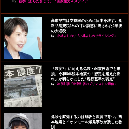
by
新恭（あらたきょう）『国家権力＆メディア…
高市早苗は支持率のために日本を壊す。食
料品消費税1%の甘い誘惑に隠された2年後
の大増税
by
小林よしのり『小林よしのりライジング』
「震度7」に耐える免震・耐震技術でも破
損。令和8年熊本地震の「想定を超えた揺
れ」が明らかにした“現行基準の弱点”
by
冷泉彰彦『冷泉彰彦のプリンストン通信』
危険を察知する力は経験と教育で育つ。熊
本地震とイオンモール爆発事故が残した教
訓