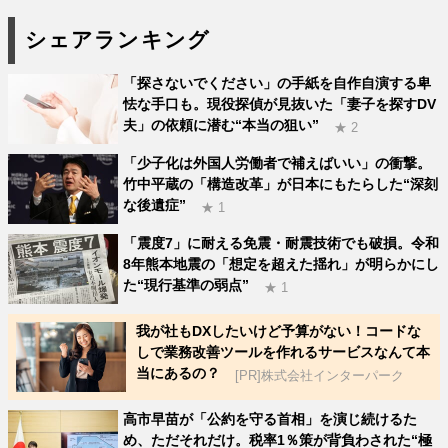
シェアランキング
「探さないでください」の手紙を自作自演する卑
怯な手口も。現役探偵が見抜いた「妻子を探すDV
夫」の依頼に潜む“本当の狙い”
★ 2
「少子化は外国人労働者で補えばいい」の衝撃。
竹中平蔵の「構造改革」が日本にもたらした“深刻
な後遺症”
★ 1
「震度7」に耐える免震・耐震技術でも破損。令和
8年熊本地震の「想定を超えた揺れ」が明らかにし
た“現行基準の弱点”
★ 1
我が社もDXしたいけど予算がない！コードな
しで業務改善ツールを作れるサービスなんて本
当にあるの？
[PR]株式会社インターパーク
高市早苗が「公約を守る首相」を演じ続けるた
め、ただそれだけ。税率1％策が背負わされた“極