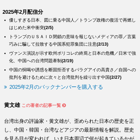
2025年2月配信分
優しすぎる日本、図に乗る中国人／トランプ政権の復活で再燃し
はじめた米中衝突
(2/5)
トランプのＵＳＡＩＤ閉鎖の意味を報じないメディアの罪／言葉
巧みに騙して拉致する中国系犯罪集団に注意
(2/13)
ヴァンス演説が示す欧州ポリコレの終焉と日本の危機／日米で強
化、中国への台湾問題牽制
(2/19)
中国の恫喝や誘惑を断固拒否するパラグアイの高貴さ／自国への
批判を避けるために次々と台湾批判を繰り出す中国
(2/27)
2025年2月のバックナンバーを購入する
黄文雄
この著者の記事一覧
台湾出身の評論家・黄文雄が、歪められた日本の歴史を正
し、中国・韓国・台湾などアジアの最新情報を解説。歴史
を見る目が変われば、いま日本周辺で何が起きているかが