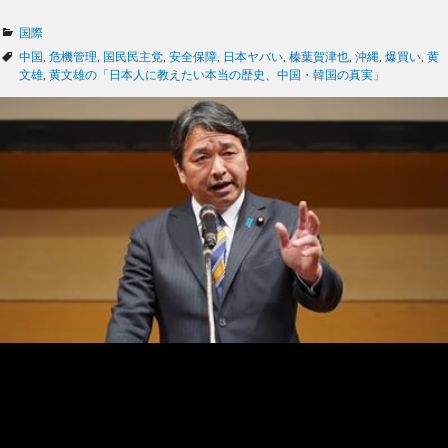
カ
国際
テ
タ
中国
,
危機管理
,
国民民主党
,
安全保障
,
日本ヤバい
,
榛葉賀津也
,
沖縄
,
爆買い
,
黄
ゴ
グ
文雄
,
黄文雄の「日本人に教えたい本当の歴史、中国・韓国の真実」
リ
ー