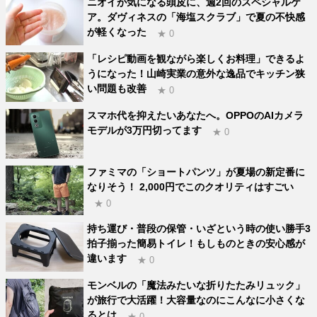
ニオイが気になる頭皮に、週2回のスペシャルケ
ア。ダヴィネスの「海塩スクラブ」で夏の不快感
が軽くなった
★ 0
「レシピ動画を観ながら楽しくお料理」できるよ
うになった！山崎実業の意外な逸品でキッチン狭
い問題も改善
★ 0
スマホ代を抑えたいあなたへ。OPPOのAIカメラ
モデルが3万円切ってます
★ 0
ファミマの「ショートパンツ」が夏場の新定番に
なりそう！ 2,000円でこのクオリティはすごい
★ 0
持ち運び・普段の保管・いざという時の使い勝手3
拍子揃った簡易トイレ！もしものときの安心感が
違います
★ 0
モンベルの「魔法みたいな折りたたみリュック」
が旅行で大活躍！大容量なのにこんなに小さくな
るとは
★ 0