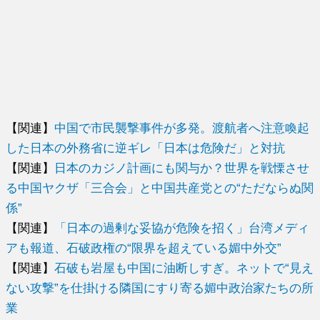
【関連】
中国で市民襲撃事件が多発。渡航者へ注意喚起
した日本の外務省に逆ギレ「日本は危険だ」と対抗
【関連】
日本のカジノ計画にも関与か？世界を戦慄させ
る中国ヤクザ「三合会」と中国共産党との“ただならぬ関
係”
【関連】
「日本の過剰な妥協が危険を招く」台湾メディ
アも報道、石破政権の“限界を超えている媚中外交”
【関連】
石破も岩屋も中国に油断しすぎ。ネットで“見え
ない攻撃”を仕掛ける隣国にすり寄る媚中政治家たちの所
業