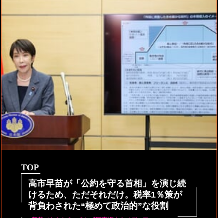
TOP
高市早苗が「公約を守る首相」を演じ続
けるため、ただそれだけ。税率1％策が
背負わされた“極めて政治的”な役割