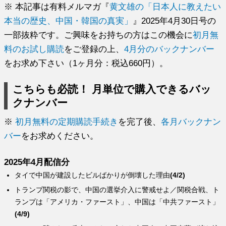
※ 本記事は有料メルマガ『
黄文雄の「日本人に教えたい
本当の歴史、中国・韓国の真実」
』2025年4月30日号の
一部抜粋です。ご興味をお持ちの方はこの機会に
初月無
料のお試し購読
をご登録の上、
4月分のバックナンバー
をお求め下さい（1ヶ月分：税込660円）。
こちらも必読！ 月単位で購入できるバッ
クナンバー
※
初月無料の定期購読手続き
を完了後、
各月バックナン
バー
をお求めください。
2025年4月配信分
タイで中国が建設したビルばかりが倒壊した理由
(4/2)
トランプ関税の影で、中国の選挙介入に警戒せよ／関税合戦、ト
ランプは「アメリカ・ファースト」、中国は「中共ファースト」
(4/9)