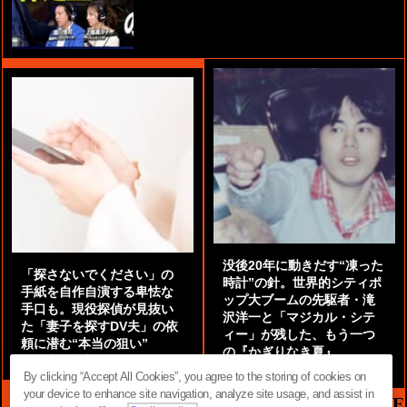
没後20年に動きだす“凍った
「探さないでください」の
時計”の針。世界的シティポ
手紙を自作自演する卑怯な
ップ大ブームの先駆者・滝
手口も。現役探偵が見抜い
沢洋一と「マジカル・シテ
た「妻子を探すDV夫」の依
ィー」が残した、もう一つ
頼に潜む“本当の狙い”
の『かぎりなき夏』
by
阿部泰尚『伝説の探偵』
by
都鳥 流星
By clicking “Accept All Cookies”, you agree to the storing of cookies on
your device to enhance site navigation, analyze site usage, and assist in
MAG2 NEWS HEADLINE