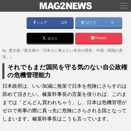
シェア
124
はてブ
0
Pocket
ポスト
by
黄文雄『黄文雄の「日本人に教えたい本当の歴史、中国・韓国の真
実」』
それでもまだ国民を守る気のない自公政権
の危機管理能力
日本政府は、いい加減に無策で日本を危険にさらすのは
辞めて頂きたい。榛葉幹事長の言葉を借りれば、このま
までは「どんどん買われちゃう」し、日本は危機管理が
ゼロで有事の際に真っ先に危険にさらされる国となって
しまいます。榛葉幹事長はこうも言っています。