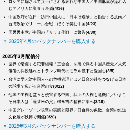
ロシアに騙されて兵士にされる哀れな中国人／中国麻薬が流れ込
むアメリカに巣食う矛盾
(4/16)
中国政府が在日・訪日中国人に「日本は危険」と勧告する皮肉／
台湾政治でリコール合戦、ほくそ笑む中国
(4/23)
国民民主党が中国の「サラミ作戦」に警告
(4/30)
2025年4月のバックナンバーを購入する
2025年3月配信分
世界で暗躍する犯罪組織「三合会」を裏で操る中国共産党／人気
俳優の兵役逃れとトランプ時代のモラル低下と愛国心
(3/5)
台湾に学ぶ対中国人への危機管理とは／日台の絆をつなげる日本
の球場で広がる台湾の食
(3/12)
他国の主権を堂々と侵害する中国、我々の人権も危機に／いまこ
そ日本人は「蓬莱米の父」磯永吉の精神に学べ
(3/19)
中国グレーゾーン攻撃の実態と限界／日台絆の象徴、台湾の鉄道
文化展が鉄博で開催
(3/26)
2025年3月のバックナンバーを購入する