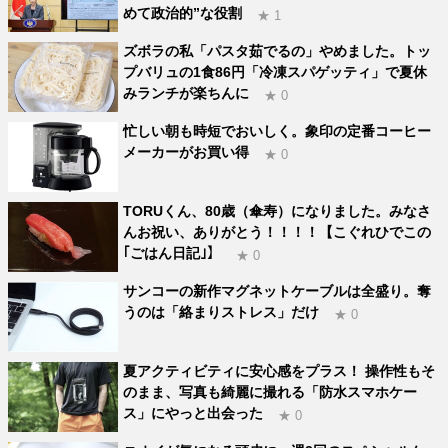
めて政治的”な役割
★ 1
ズボラの私「パスタ茹でるの」やめました。トッ
プバリュの1食86円「冷凍スパゲッティ」で夏休
みランチが楽ちんに
★ 0
忙しい朝も時短でおいしく。象印の定番コーヒー
メーカーがお買い得
★ 0
TORUくん、80歳（傘寿）になりました。みなさ
んお祝い、ありがとう！！！！【こぐれひでこの
｢ごはん日記｣】
★ 0
サンコーの新作マグネットケーブルは全盛り。奪
うのは「絡まりストレス」だけ
★ 0
夏アクティビティに安心感をプラス！ 操作性もそ
のまま、写真も綺麗に撮れる「防水スマホケー
ス」にやっと出会った
★ 0