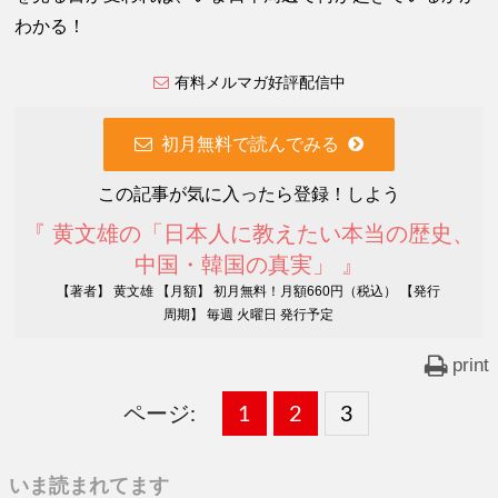
わかる！
有料メルマガ好評配信中
初月無料で読んでみる
この記事が気に入ったら登録！しよう
『 黄文雄の「日本人に教えたい本当の歴史、
中国・韓国の真実」 』
【著者】 黄文雄 【月額】 初月無料！月額660円（税込） 【発行
周期】 毎週 火曜日 発行予定
print
ページ:
固
1
固
2
,
固
3
,
定
定
定
いま読まれてます