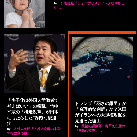
by
引地達也『ジャーナリスティックなやさし
い…
「少子化は外国人労働者で
トランプ「弱さの露呈」か
補えばいい」の衝撃。竹中
「合理的な判断」か？米国
平蔵の「構造改革」が日本
がイランへの大規模攻撃を
にもたらした“深刻な後遺
見送った理由
症”
by
最後の調停官 島田久仁彦の
by
大村大次郎『大村大次郎の本音
『無敵の交渉・…
で役に立つ税…