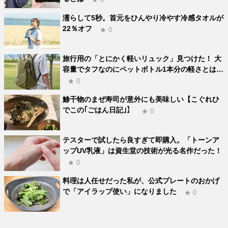
濡らして5秒。首元をひんやり冷やす冷感タオルが
22％オフ
★ 0
旅行用の「とにかく軽いリュック」見つけた！ 大
容量でタフなのにペットボトル1本分の軽さとは…
★ 0
鯵干物のまぜ寿司が意外にも美味しい【こぐれひ
でこの｢ごはん日記｣】
★ 0
テスターで試したら良すぎて即購入。「トーンア
ップUV乳液」は資生堂の技術が光る名作だった！
★ 0
料理は人任せだった私が、公式プレートのおかげ
で「アイラップ使い」になりました
★ 0