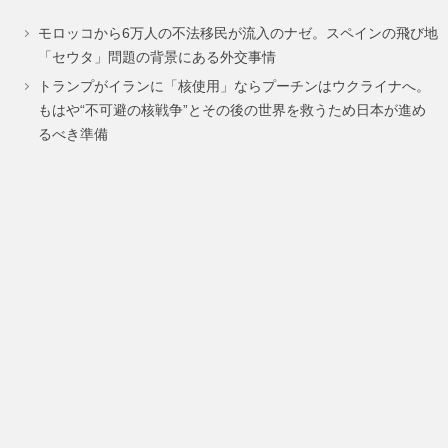
ペ
ペ
ペ
モロッコから6万人の不法移民が流入のナゼ。スペインの飛び地
ー
ー
ー
「セウタ」問題の背景にある外交事情
ジ
ジ
ジ
トランプがイランに「核使用」ならプーチンはウクライナへ。
もはや“不可避の核戦争”とその後の世界を救うため日本が進め
るべき準備