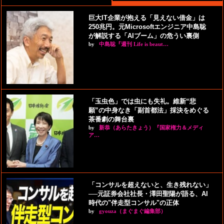
巨大IT企業が抱える「見えない借金」は
250兆円。元Microsoftエンジニア中島聡
が解説する「AIブーム」の危うい裏側
by
中島聡『週刊 Life is beaut…
「玉虫色」では虫にも失礼。維新“悲
願”の中身なき「副首都法」採決をめぐる
茶番劇の舞台裏
by
新恭（あらたきょう）『国家権力＆メディ
ア…
「コンサルを超えないと、生き残れない」
──元証券会社社長・澤田聖陽が語る、AI
時代の"伴走型コンサル"の正体
by
gyouza（まぐまぐ編集部）