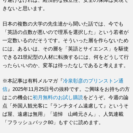
り遂げなければ、経済的な独立性、安全の保障は実現で
きないと思います。
日本の複数の大学の先生達から聞いた話では、今でも
「英語の点数が悪いので理系を選択した」という若者が
一定数いるのだそうです。そういった層を作らないため
には、あるいは、その層を「英語とサイエンス」を駆使
できる21世紀型の人材に転換するには、何をどうして行
ったらいいのか、変革は待ったなしであると考えます。
※本記事は有料メルマガ『
冷泉彰彦のプリンストン通
信
』2025年11月25日号の抜粋です。ご興味をお持ちの方
はこの機会に
初月無料のお試し購読
をどうぞ。今週の論
点「外国人観光客に『ランチタイム遠慮して』というそ
ば屋、遠慮は無用」「追悼 山崎元さん」、人気連載
「フラッシュバック80」もすぐに読めます。