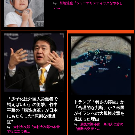
by
引地達也『ジャーナリスティックなやさし
い…
「少子化は外国人労働者で
トランプ「弱さの露呈」か
補えばいい」の衝撃。竹中
「合理的な判断」か？米国
平蔵の「構造改革」が日本
がイランへの大規模攻撃を
にもたらした“深刻な後遺
見送った理由
症”
by
最後の調停官 島田久仁彦の
by
大村大次郎『大村大次郎の本音
『無敵の交渉・…
で役に立つ税…