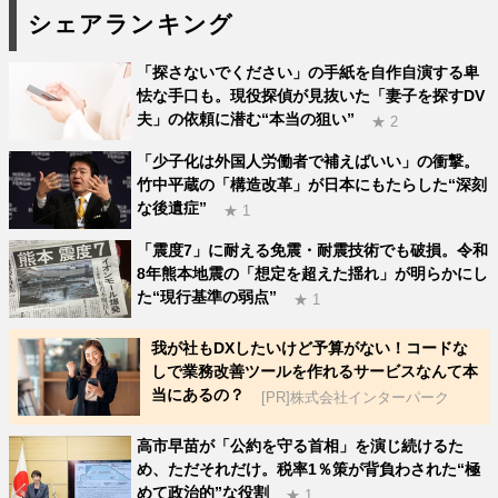
シェアランキング
「探さないでください」の手紙を自作自演する卑
怯な手口も。現役探偵が見抜いた「妻子を探すDV
夫」の依頼に潜む“本当の狙い”
★ 2
「少子化は外国人労働者で補えばいい」の衝撃。
竹中平蔵の「構造改革」が日本にもたらした“深刻
な後遺症”
★ 1
「震度7」に耐える免震・耐震技術でも破損。令和
8年熊本地震の「想定を超えた揺れ」が明らかにし
た“現行基準の弱点”
★ 1
我が社もDXしたいけど予算がない！コードな
しで業務改善ツールを作れるサービスなんて本
当にあるの？
[PR]株式会社インターパーク
高市早苗が「公約を守る首相」を演じ続けるた
め、ただそれだけ。税率1％策が背負わされた“極
めて政治的”な役割
★ 1