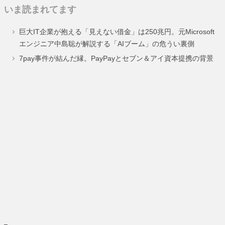
いま読まれてます
ペ
ペ
ペ
ペ
巨大IT企業が抱える「見えない借金」は250兆円。元Microsoft
ー
ー
ー
ー
エンジニア中島聡が解説する「AIブーム」の危うい裏側
ジ
ジ
ジ
ジ
7pay事件が結んだ縁。PayPayとセブン＆アイ資本提携の背景