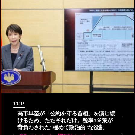
TOP
高市早苗が「公約を守る首相」を演じ続
けるため、ただそれだけ。税率1％策が
背負わされた“極めて政治的”な役割