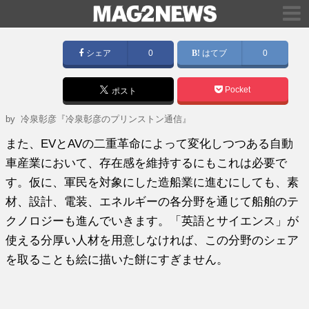
シェア
0
はてブ
0
Pocket
ポスト
by
冷泉彰彦『冷泉彰彦のプリンストン通信』
また、EVとAVの二重革命によって変化しつつある自動
車産業において、存在感を維持するにもこれは必要で
す。仮に、軍民を対象にした造船業に進むにしても、素
材、設計、電装、エネルギーの各分野を通じて船舶のテ
クノロジーも進んでいきます。「英語とサイエンス」が
使える分厚い人材を用意しなければ、この分野のシェア
を取ることも絵に描いた餅にすぎません。