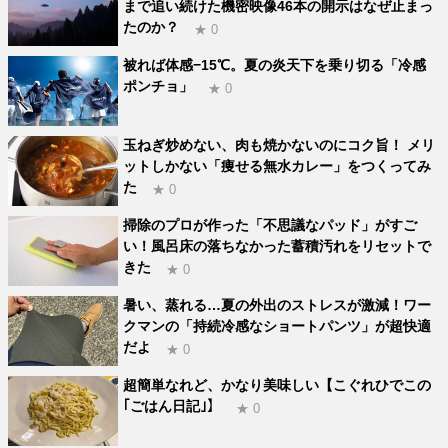
まで追い続けた機密映像46本の開示はなぜ止まっ
たのか？
★ 0
被れば体感−15℃。夏の炎天下を乗り切る「冷感
ポンチョ」
★ 0
玉ねぎ炒めない、肉も焼かないのにコク旨！ メリ
ットしかない「痩せる無水カレー」をつくってみ
た
★ 0
掃除のプロが作った「不思議なパッド」がすご
い！風呂床の落ちなかった蓄積汚れをリセットで
きた
★ 0
暑い、蒸れる…夏の外出のストレスが激減！ワー
クマンの「持続冷感なショートパンツ」が超快適
だよ
★ 0
超簡単なれど、かなり美味しい【こぐれひでこの
｢ごはん日記｣】
★ 0