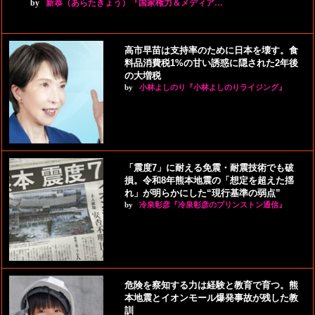
by
新恭（あらたきょう）『国家権力＆メディア…
高市早苗は支持率のために日本を壊す。食
料品消費税1%の甘い誘惑に隠された2年後
の大増税
by
小林よしのり『小林よしのりライジング』
「震度7」に耐える免震・耐震技術でも破
損。令和8年熊本地震の「想定を超えた揺
れ」が明らかにした“現行基準の弱点”
by
冷泉彰彦『冷泉彰彦のプリンストン通信』
危険を察知する力は経験と教育で育つ。熊
本地震とイオンモール爆発事故が残した教
訓