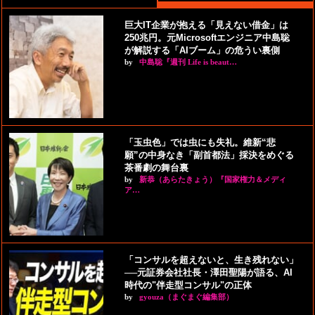
巨大IT企業が抱える「見えない借金」は
250兆円。元Microsoftエンジニア中島聡
が解説する「AIブーム」の危うい裏側
by
中島聡『週刊 Life is beaut…
「玉虫色」では虫にも失礼。維新“悲
願”の中身なき「副首都法」採決をめぐる
茶番劇の舞台裏
by
新恭（あらたきょう）『国家権力＆メディ
ア…
「コンサルを超えないと、生き残れない」
──元証券会社社長・澤田聖陽が語る、AI
時代の"伴走型コンサル"の正体
by
gyouza（まぐまぐ編集部）