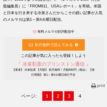
龍編集長）に「FROM911、USAレポート」を寄稿。米国
と日本を行き来する冷泉さんだからこその鋭い記事が人気
のメルマガは第1～第4火曜日配信。
有料メルマガ好評配信中
初月無料で読んでみる
この記事が気に入ったら登録！しよう
『 冷泉彰彦のプリンストン通信 』
【著者】 冷泉彰彦 【月額】 初月無料！月額880円（税込） 【発
行周期】 第1～第4火曜日発行予定
print
ページ:
固
1
固
2
,
固
3
,
固
4
,
定
定
定
定