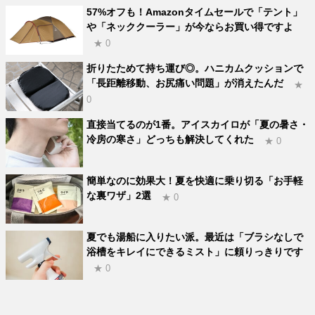
57%オフも！Amazonタイムセールで「テント」
や「ネッククーラー」が今ならお買い得ですよ
★ 0
折りたためて持ち運び◎。ハニカムクッションで
「長距離移動、お尻痛い問題」が消えたんだ
★
0
直接当てるのが1番。アイスカイロが「夏の暑さ・
冷房の寒さ」どっちも解決してくれた
★ 0
簡単なのに効果大！夏を快適に乗り切る「お手軽
な裏ワザ」2選
★ 0
夏でも湯船に入りたい派。最近は「ブラシなしで
浴槽をキレイにできるミスト」に頼りっきりです
★ 0