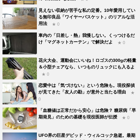
見えない収納が苦手な私の定番。10年愛用してい
る無印良品「ワイヤーバスケット」のリアルな活
用法
★ 0
車内の「日差し・熱」我慢しない。くっつけるだ
け「マグネットカーテン」で解決だよ
★ 0
花火大会、運動会にいいね！ロゴスの300gの軽量
＆小型チェアなら、いつものリュックにも入るよ
★ 0
恋愛中は「気づけない」という危険も。現役探偵
が見てきた「友人の勘」が意外と当たる理由
★
0
「血糖値は正常だから安心」は危険？ 糖尿病「早
期発見」のための基礎を現役医師が伝授
★ 0
UFO界の巨星デビッド・ウィルコック急逝。最期