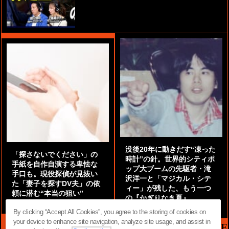
没後20年に動きだす“凍った
「探さないでください」の
時計”の針。世界的シティポ
手紙を自作自演する卑怯な
ップ大ブームの先駆者・滝
手口も。現役探偵が見抜い
沢洋一と「マジカル・シテ
た「妻子を探すDV夫」の依
ィー」が残した、もう一つ
頼に潜む“本当の狙い”
の『かぎりなき夏』
by
阿部泰尚『伝説の探偵』
by
都鳥 流星
By clicking “Accept All Cookies”, you agree to the storing of cookies on
your device to enhance site navigation, analyze site usage, and assist in
MAG2 NEWS HEADLINE