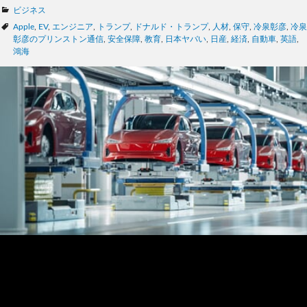
カ
ビジネス
テ
タ
Apple
,
EV
,
エンジニア
,
トランプ
,
ドナルド・トランプ
,
人材
,
保守
,
冷泉彰彦
,
冷泉
ゴ
グ
彰彦のプリンストン通信
,
安全保障
,
教育
,
日本ヤバい
,
日産
,
経済
,
自動車
,
英語
,
リ
鴻海
ー