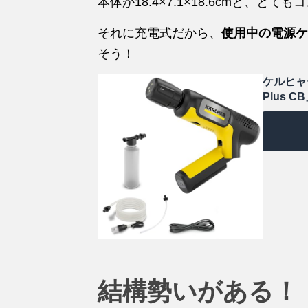
本体が18.4×7.1×18.6cmと、
それに充電式だから、
使用中の電源ケ
そう！
ケルヒャー
Plus C
結構勢いがある！