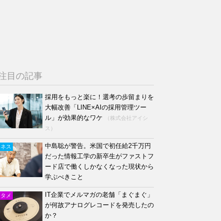
注目の記事
採用をもっと楽に！選考の歩留まりを
大幅改善「LINE×AIの採用管理ツー
ル」が効果的なワケ
（株式会社アイシ
ス）
中島聡が警告。米国で初任給2千万円
ジネス
だった情報工学の新卒生がファストフ
ード店で働くしかなくなった現状から
学ぶべきこと
IT企業でメルマガの老舗「まぐまぐ」
ンタメ
が何故アナログレコードを発売したの
か？