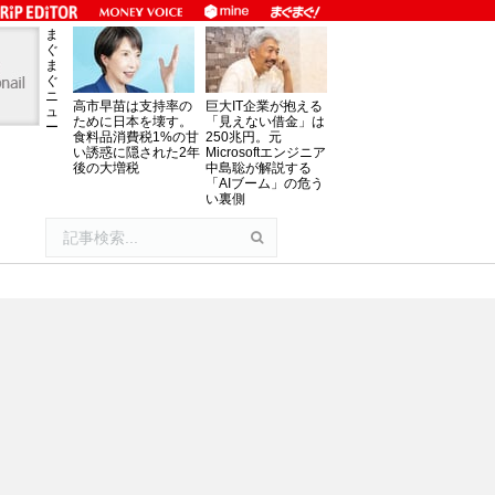
ま
ぐ
ま
ぐ
ニ
高市早苗は支持率の
巨大IT企業が抱える
ュ
ために日本を壊す。
「見えない借金」は
ー
食料品消費税1%の甘
250兆円。元
い誘惑に隠された2年
Microsoftエンジニア
後の大増税
中島聡が解説する
「AIブーム」の危う
い裏側