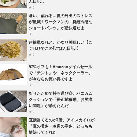
ん日記｣】
★ 0
暑い、蒸れる…夏の外出のストレス
が激減！ワークマンの「持続冷感な
ショートパンツ」が超快適だよ
★ 0
超簡単なれど、かなり美味しい【こ
ぐれひでこの｢ごはん日記｣】
★ 0
57%オフも！Amazonタイムセール
で「テント」や「ネッククーラー」
が今ならお買い得ですよ
★ 0
折りたためて持ち運び◎。ハニカム
クッションで「長距離移動、お尻痛
い問題」が消えたんだ
★ 0
直接当てるのが1番。アイスカイロが
「夏の暑さ・冷房の寒さ」どっちも
解決してくれた