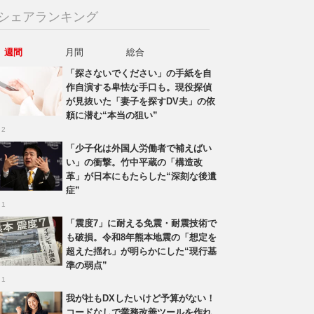
シェアランキング
週間
月間
総合
「探さないでください」の手紙を自
作自演する卑怯な手口も。現役探偵
が見抜いた「妻子を探すDV夫」の依
頼に潜む“本当の狙い”
 2
「少子化は外国人労働者で補えばい
い」の衝撃。竹中平蔵の「構造改
革」が日本にもたらした“深刻な後遺
症”
 1
「震度7」に耐える免震・耐震技術で
も破損。令和8年熊本地震の「想定を
超えた揺れ」が明らかにした“現行基
準の弱点”
 1
我が社もDXしたいけど予算がない！
コードなしで業務改善ツールを作れ