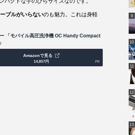
とてもコンパクトな手のひらサイズなのです。
ーブルがいらない
のも魅力。これは身軽
 「モバイル高圧洗浄機 OC Handy Compact
B」
Amazonで見る
14,857
円
PR
★