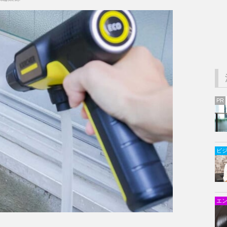
PR
ビ
エ