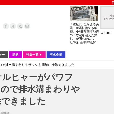
「震度7」に耐える免
震・耐震技術でも破
損。令和8年熊本地震
ス！test
の「想定を超えた揺
れ」が明らかにし
た“現行基準の弱点”
ャー
話題
特集一覧 ▼
有名企業
ので排水溝まわりやサッシも簡単に掃除できました
ケルヒャーがパワフ
なので排水溝まわりや
除できました
IE編集部