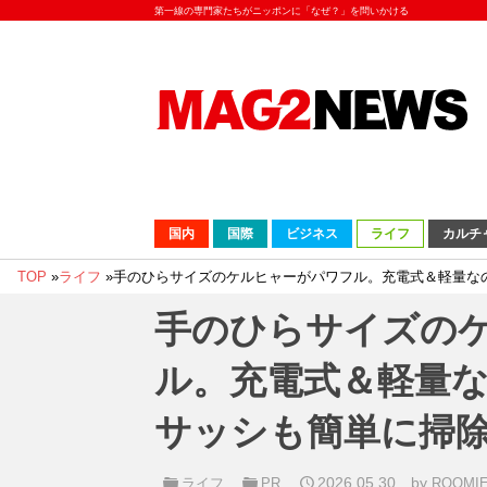
第一線の専門家たちがニッポンに「なぜ？」を問いかける
国内
国際
ビジネス
ライフ
カルチ
TOP
»
ライフ
»
手のひらサイズのケルヒャーがパワフル。充電式＆軽量な
手のひらサイズの
ル。充電式＆軽量
サッシも簡単に掃
2026.05.30
by
ライフ
PR
ROOM