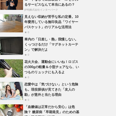
るサービスなんて本当にあるの？
[PR]株式会社インターパーク
見えない収納が苦手な私の定番。10
年愛用している無印良品「ワイヤー
バスケット」のリアルな活用法
★ 0
車内の「日差し・熱」我慢しない。
くっつけるだけ「マグネットカーテ
ン」で解決だよ
★ 0
花火大会、運動会にいいね！ロゴス
の300gの軽量＆小型チェアなら、い
つものリュックにも入るよ
★ 0
恋愛中は「気づけない」という危険
も。現役探偵が見てきた「友人の
勘」が意外と当たる理由
★ 0
「血糖値は正常だから安心」は危
険？ 糖尿病「早期発見」のための基