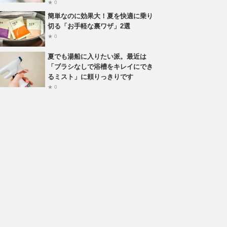
★ 0
簡単なのに効果大！夏を快適に乗り
切る「お手軽な裏ワザ」2選
★ 0
夏でも湯船に入りたい派。最近は
「ブラシなしで浴槽をキレイにでき
るミスト」に頼りっきりです
★ 0