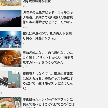
礎を現役医師が伝授
★ 0
UFO界の巨星デビッド・ウィルコッ
ク急逝。最期まで追い続けた機密映
像46本の開示はなぜ止まったのか？
★ 0
被れば体感−15℃。夏の炎天下を乗
り切る「冷感ポンチョ」
★ 0
玉ねぎ炒めない、肉も焼かないのに
コク旨！ メリットしかない「痩せる
無水カレー」をつくってみた
★ 0
模様替えしなくても、部屋の雰囲気
は変えられる。掃除グッズを±0にす
るだけで、生活感がスッと消えたん
だ
 0
昨夜残ったハンバーグをマフィンに
挟んで食べる【こぐれひでこの｢ごは