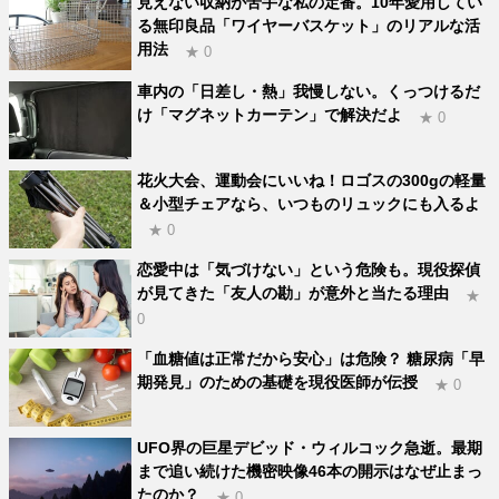
見えない収納が苦手な私の定番。10年愛用してい
る無印良品「ワイヤーバスケット」のリアルな活
用法
★ 0
車内の「日差し・熱」我慢しない。くっつけるだ
け「マグネットカーテン」で解決だよ
★ 0
花火大会、運動会にいいね！ロゴスの300gの軽量
＆小型チェアなら、いつものリュックにも入るよ
★ 0
恋愛中は「気づけない」という危険も。現役探偵
が見てきた「友人の勘」が意外と当たる理由
★
0
「血糖値は正常だから安心」は危険？ 糖尿病「早
期発見」のための基礎を現役医師が伝授
★ 0
UFO界の巨星デビッド・ウィルコック急逝。最期
まで追い続けた機密映像46本の開示はなぜ止まっ
たのか？
★ 0