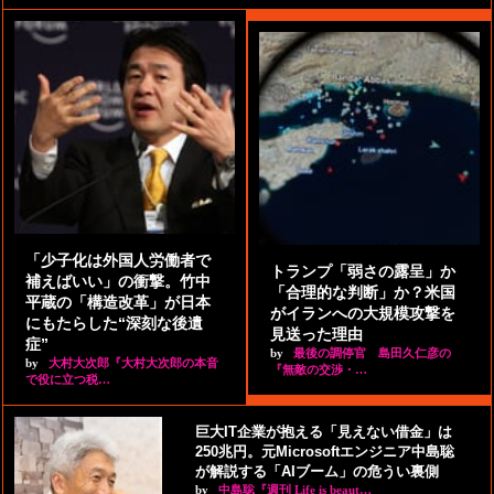
「少子化は外国人労働者で
トランプ「弱さの露呈」か
補えばいい」の衝撃。竹中
「合理的な判断」か？米国
平蔵の「構造改革」が日本
がイランへの大規模攻撃を
にもたらした“深刻な後遺
見送った理由
症”
by
最後の調停官 島田久仁彦の
by
大村大次郎『大村大次郎の本音
『無敵の交渉・…
で役に立つ税…
巨大IT企業が抱える「見えない借金」は
250兆円。元Microsoftエンジニア中島聡
が解説する「AIブーム」の危うい裏側
by
中島聡『週刊 Life is beaut…