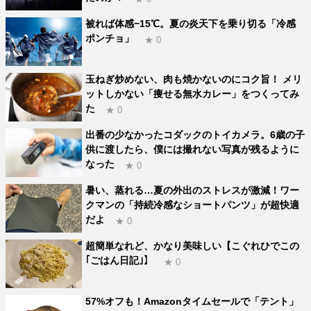
被れば体感−15℃。夏の炎天下を乗り切る「冷感
ポンチョ」
★ 0
玉ねぎ炒めない、肉も焼かないのにコク旨！ メリ
ットしかない「痩せる無水カレー」をつくってみ
た
★ 0
出番の少なかったコダックのトイカメラ。6歳の子
供に渡したら、僕には撮れない写真が残るように
なった
★ 0
暑い、蒸れる…夏の外出のストレスが激減！ワー
クマンの「持続冷感なショートパンツ」が超快適
だよ
★ 0
超簡単なれど、かなり美味しい【こぐれひでこの
｢ごはん日記｣】
★ 0
57%オフも！Amazonタイムセールで「テント」