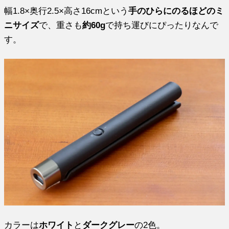
幅1.8×奥行2.5×高さ16cmという
手のひらにのるほどのミ
ニサイズ
で、重さも
約60g
で持ち運びにぴったりなんで
す。
カラーは
ホワイト
と
ダークグレー
の2色。