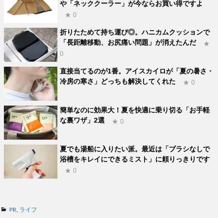
や「ネッククーラー」が今ならお買い得ですよ
★ 0
折りたためて持ち運び◎。ハニカムクッションで
「長距離移動、お尻痛い問題」が消えたんだ
★
0
直接当てるのが1番。アイスカイロが「夏の暑さ・
冷房の寒さ」どっちも解決してくれた
★ 0
簡単なのに効果大！夏を快適に乗り切る「お手軽
な裏ワザ」2選
★ 0
夏でも湯船に入りたい派。最近は「ブラシなしで
浴槽をキレイにできるミスト」に頼りっきりです
★ 0
カ
PR
,
ライフ