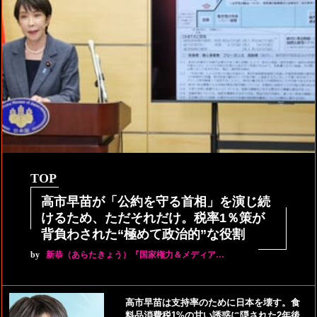
TOP
高市早苗が「公約を守る首相」を演じ続
けるため、ただそれだけ。税率1％策が
背負わされた“極めて政治的”な役割
by
新恭（あらたきょう）『国家権力＆メディア…
高市早苗は支持率のために日本を壊す。食
料品消費税1%の甘い誘惑に隠された2年後