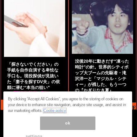
没後20年に動きだす“凍った
「探さないでください」の
時計”の針。世界的シティポ
手紙を自作自演する卑怯な
ップ大ブームの先駆者・滝
手口も。現役探偵が見抜い
沢洋一と「マジカル・シテ
た「妻子を探すDV夫」の依
ィー」が残した、もう一つ
頼に潜む“本当の狙い”
の『かぎりなき夏』
by
阿部泰尚『伝説の探偵』
by
都鳥 流星
By clicking “Accept All Cookies”, you agree to the storing of cookies on
your device to enhance site navigation, analyze site usage, and assist in
MAG2 NEWS HEADLINE
our marketing efforts.
Coolie policy
ok
ページ内の商標は全て商標権者に属します。無断転載を禁じます。 ©
まぐまぐ！
settings