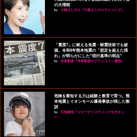
の大増税
by
小林よしのり『小林よしのりライジング』
「震度7」に耐える免震・耐震技術でも破
損。令和8年熊本地震の「想定を超えた揺
れ」が明らかにした“現行基準の弱点”
by
冷泉彰彦『冷泉彰彦のプリンストン通信』
危険を察知する力は経験と教育で育つ。熊
本地震とイオンモール爆発事故が残した教
訓
by
引地達也『ジャーナリスティックなやさし
い…