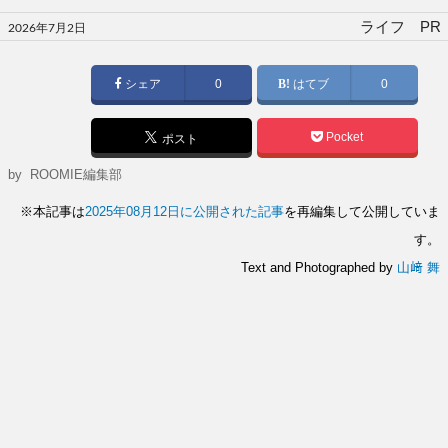
投
ライフ PR
2026年7月2日
稿
日:
シェア
0
はてブ
0
Pocket
ポスト
by
ROOMIE編集部
※本記事は
2025年08月12日に公開された記事
を再編集して公開していま
す。
Text and Photographed by
山﨑 舞