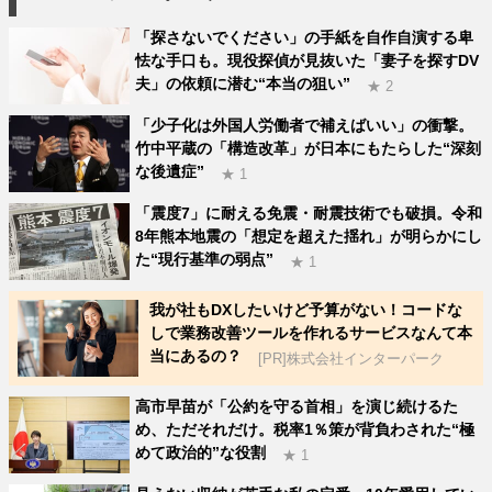
「探さないでください」の手紙を自作自演する卑
怯な手口も。現役探偵が見抜いた「妻子を探すDV
夫」の依頼に潜む“本当の狙い”
★ 2
「少子化は外国人労働者で補えばいい」の衝撃。
竹中平蔵の「構造改革」が日本にもたらした“深刻
な後遺症”
★ 1
「震度7」に耐える免震・耐震技術でも破損。令和
8年熊本地震の「想定を超えた揺れ」が明らかにし
た“現行基準の弱点”
★ 1
我が社もDXしたいけど予算がない！コードな
しで業務改善ツールを作れるサービスなんて本
当にあるの？
[PR]株式会社インターパーク
高市早苗が「公約を守る首相」を演じ続けるた
め、ただそれだけ。税率1％策が背負わされた“極
めて政治的”な役割
★ 1