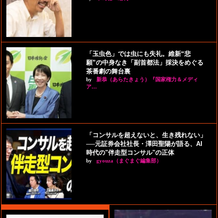
「玉虫色」では虫にも失礼。維新“悲
願”の中身なき「副首都法」採決をめぐる
茶番劇の舞台裏
by
新恭（あらたきょう）『国家権力＆メディ
ア…
「コンサルを超えないと、生き残れない」
──元証券会社社長・澤田聖陽が語る、AI
時代の"伴走型コンサル"の正体
by
gyouza（まぐまぐ編集部）