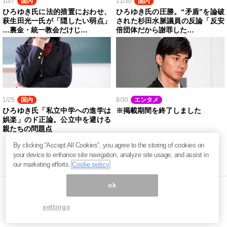
10/7
国内
11/30
国内
ひろゆき氏に法的措置におわせ、
ひろゆき氏の圧勝。“矛盾”を論破
萩生田光一氏が「隠したい弱点」
された杉田水脈議員の反論「反安
…裏金・統一教会だけじ…
倍団体だから謝罪した…
1/25
国内
8/30
エンタメ
ひろゆき氏「私立中学への進学は
※掲載期間を終了しました
娯楽」のド正論。公立中を避ける
親たちの問題点
By clicking “Accept All Cookies”, you agree to the storing of cookies on
your device to enhance site navigation, analyze site usage, and assist in
our marketing efforts.
Coolie policy
ok
settings
ページ内の商標は全て商標権者に属します。無断転載を禁じます。 ©
まぐまぐ！