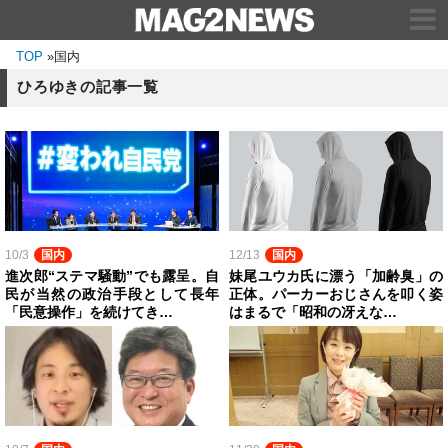
TOP
»
国内
ひろゆきの記事一覧
10/3
国内
12/13
国内
進次郎“ステマ騒動”でも露呈。自
妹尾ユウカ氏に漂う「加齢臭」の
民が当然の政治手段として長年
正体。パーカーおじさんを叩く姿
「民意操作」を続けてき…
はまるで「昭和の冴えな…