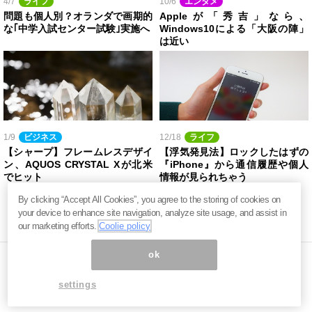
4/7
ライフ
10/6
エンタメ
問題も個人別？オランダで画期的
Appleが「秀吉」なら、
な｢中学入試センター試験｣実施へ
Windows10による「大阪の陣」
は近い
1/9
ビジネス
12/18
ライフ
【シャープ】フレームレスデザイ
【浮気発見法】ロックしたはずの
ン、AQUOS CRYSTAL Xが北米
『iPhone』から通信履歴や個人
でヒット
情報が見られちゃう
By clicking “Accept All Cookies”, you agree to the storing of cookies on
your device to enhance site navigation, analyze site usage, and assist in
our marketing efforts.
Coolie policy
ok
settings
ページ内の商標は全て商標権者に属します。無断転載を禁じます。 ©
まぐまぐ！