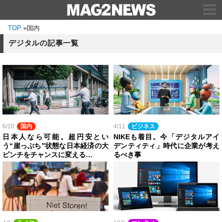
TOP
»
国内
デジタルの記事一覧
6/10
国内
4/11
ビジネス
日本人なら可能。超円安とい
NIKEも着目。今「デジタルアイ
う“崖っぷち”状態な日本経済の大
デンティティ」時代に企業が考え
ピンチをチャンスに変える…
るべき事