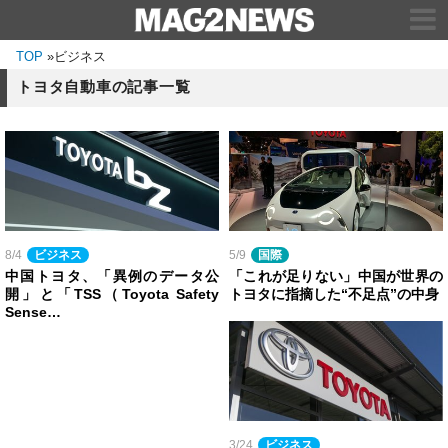
TOP
»
ビジネス
トヨタ自動車の記事一覧
8/4
ビジネス
5/9
国際
中国トヨタ、「異例のデータ公
「これが足りない」中国が世界の
開」と「TSS（Toyota Safety
トヨタに指摘した“不足点”の中身
Sense…
3/24
ビジネス