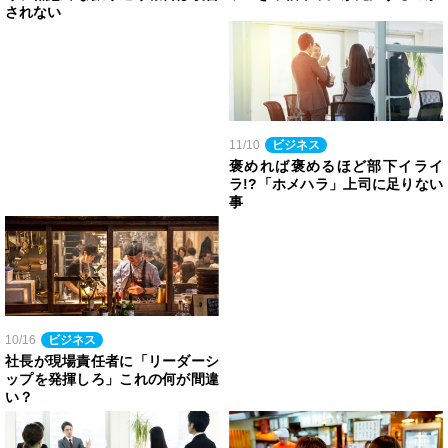
されない
11/10
ビジネス
褒めれば褒めるほど部下イライ
ラ!?「ホメハラ」上司に足りない
事
10/16
ビジネス
社長が現場責任者に「リーダーシ
ップを発揮しろ」これの何が間違
い？