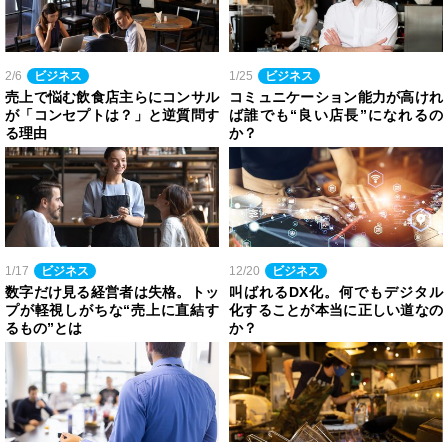
2/6
ビジネス
1/25
ビジネス
売上で悩む飲食店主らにコンサル
コミュニケーション能力が高けれ
が「コンセプトは？」と逆質問す
ば誰でも“良い店長”になれるの
る理由
か？
1/17
ビジネス
12/20
ビジネス
数字だけ見る経営者は失格。トッ
叫ばれるDX化。何でもデジタル
プが軽視しがちな“売上に直結す
化することが本当に正しい道なの
るもの”とは
か？