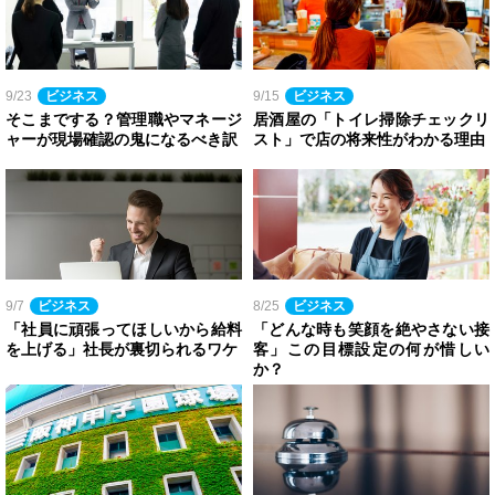
9/23
ビジネス
9/15
ビジネス
そこまでする？管理職やマネージ
居酒屋の「トイレ掃除チェックリ
ャーが現場確認の鬼になるべき訳
スト」で店の将来性がわかる理由
9/7
ビジネス
8/25
ビジネス
「社員に頑張ってほしいから給料
「どんな時も笑顔を絶やさない接
を上げる」社長が裏切られるワケ
客」この目標設定の何が惜しい
か？