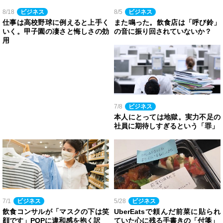
8/18
ビジネス
8/5
ビジネス
仕事は高校野球に例えると上手く
また鳴った。飲食店は「呼び鈴」
いく。甲子園の凄さと悔しさの効
の音に振り回されていないか？
用
7/8
ビジネス
本人にとっては地獄。実力不足の
社員に期待しすぎるという「罪」
7/1
ビジネス
5/28
ビジネス
飲食コンサルが「マスクの下は笑
UberEatsで頼んだ前菜に貼られ
顔です」POPに違和感を抱く訳
ていた心に残る手書きの「付箋」