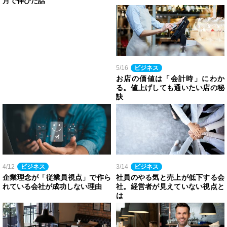
月で伸びた話
5/16
ビジネス
お店の価値は「会計時」にわか
る。値上げしても通いたい店の秘
訣
4/12
ビジネス
3/14
ビジネス
企業理念が「従業員視点」で作ら
社員のやる気と売上が低下する会
れている会社が成功しない理由
社。経営者が見えていない視点と
は