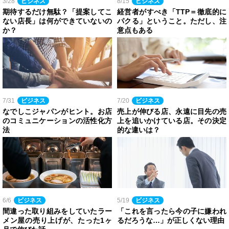
3/28
ビジネス
8/15
ビジネス
期待するだけ無駄？「提案してこ
経営者がすべき「TTP＝徹底的に
ない店長」は何ができていないの
パクる」ということ。ただし、注
か？
意点もある
7/31
ビジネス
7/20
ビジネス
なでしこジャパンがヒント。お店
売上が伸びる店、永遠に目先の売
のコミュニケーションの活性化方
上を追いかけている店。その決定
法
的な違いは？
6/6
ビジネス
5/19
ビジネス
間違った取り組みをしていたラー
「これを言ったら今の子に嫌われ
メン屋の売り上げが、たった1ヶ
るだろうな…」が正しくない理由