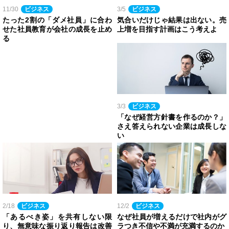
11/30
ビジネス
3/5
ビジネス
たった2割の「ダメ社員」に合わ
気合いだけじゃ結果は出ない。売
せた社員教育が会社の成長を止め
上増を目指す計画はこう考えよ
る
3/3
ビジネス
「なぜ経営方針書を作るのか？」
さえ答えられない企業は成長しな
い
2/18
ビジネス
12/2
ビジネス
「あるべき姿」を共有しない限
なぜ社員が増えるだけで社内がグ
り、無意味な振り返り報告は改善
ラつき不信や不満が充満するのか