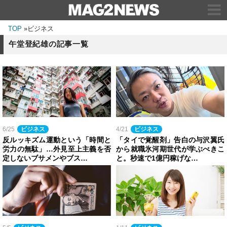
TOP
»
ビジネス
午堂登紀雄の記事一覧
6/25
ビジネス
4/21
ビジネス
反ルッキズム運動という「時間と
「タイで覚醒剤」告白の与沢翼氏
労力の無駄」…外見至上主義を否
から就職氷河期世代が学ぶべきこ
定しないブサメンやブス…
と。秒速で1億円稼げな…