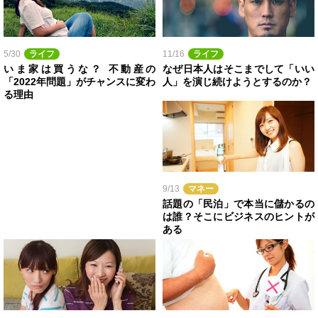
5/30
ライフ
11/16
ライフ
いま家は買うな？ 不動産の
なぜ日本人はそこまでして「いい
「2022年問題」がチャンスに変わ
人」を演じ続けようとするのか？
る理由
9/13
マネー
話題の「民泊」で本当に儲かるの
は誰？そこにビジネスのヒントが
ある