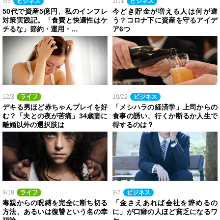
5/5
ビジネス
1/11
ビジネス
50代で資産5億円、私のインフレ
今どき貯金が増える人は何が違
対策実践記。「食費と快適性はケ
う？コロナ下に資産を守るアイデ
チるな」節約・運用・…
ア6つ
12/3
ライフ
10/22
ビジネス
デキる男ほど赤ちゃんプレイを好
「メシハラの経済学」上司からの
む？「夫との夜が苦痛」34歳妻に
食事の誘い、行くか断るか人生で
離婚以外の選択肢は
得するのは？
9/18
ライフ
9/7
ビジネス
毒親からの呪縛を完全に断ち切る
「金さえあれば会社を辞めるの
方法、あるいは復讐という名の幸
に」が口癖の人ほど貧乏になるワ