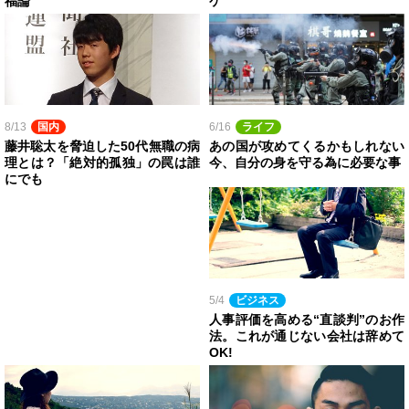
福論
ケ
8/13
国内
6/16
ライフ
藤井聡太を脅迫した50代無職の病
あの国が攻めてくるかもしれない
理とは？「絶対的孤独」の罠は誰
今、自分の身を守る為に必要な事
にでも
5/4
ビジネス
人事評価を高める“直談判”のお作
法。これが通じない会社は辞めて
OK!