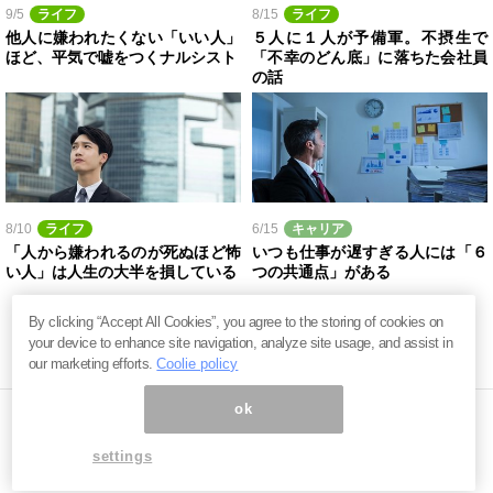
9/5
ライフ
8/15
ライフ
他人に嫌われたくない「いい人」
５人に１人が予備軍。不摂生で
ほど、平気で嘘をつくナルシスト
「不幸のどん底」に落ちた会社員
の話
8/10
ライフ
6/15
キャリア
「人から嫌われるのが死ぬほど怖
いつも仕事が遅すぎる人には「６
い人」は人生の大半を損している
つの共通点」がある
By clicking “Accept All Cookies”, you agree to the storing of cookies on
your device to enhance site navigation, analyze site usage, and assist in
our marketing efforts.
Coolie policy
ok
settings
ページ内の商標は全て商標権者に属します。無断転載を禁じます。 ©
まぐまぐ！