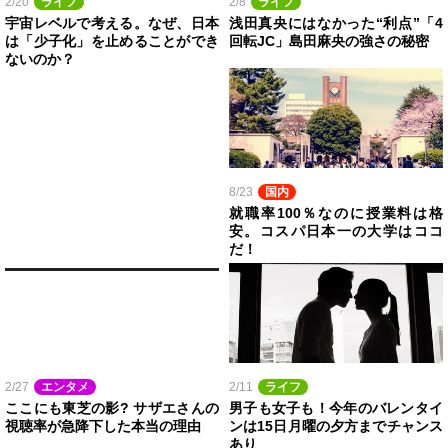
2/20
ライフ
2/8
ライフ
宇宙レベルで考える。なぜ、日本
浅田真央にはなかった“利点”「4
は「少子化」を止めることができ
回転JC」島田麻央の強さの秘密
ないのか？
8/23
国内
就職率100％なのに授業料は格
安。コスパ日本一の大学はココ
だ！
2/27
エンタメ
2/11
ライフ
ここにも東芝の影? サザエさんの
男子も女子も！今年のバレンタイ
視聴率が急降下した本当の理由
ンは15日月曜の夕方までチャンス
あり