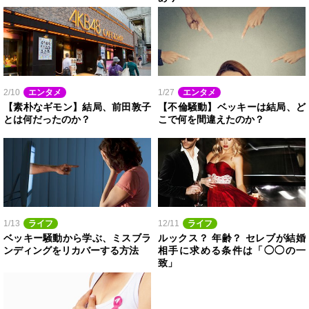
2/10
エンタメ
1/27
エンタメ
【素朴なギモン】結局、前田敦子
【不倫騒動】ベッキーは結局、ど
とは何だったのか？
こで何を間違えたのか？
1/13
ライフ
12/11
ライフ
ベッキー騒動から学ぶ、ミスブラ
ルックス？ 年齢？ セレブが結婚
ンディングをリカバーする方法
相手に求める条件は「◯◯の一
致」