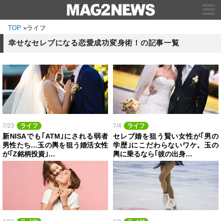
TOP
»
ライフ
幸せなセレブになる恋愛成功変身術！の記事一覧
7/23
ライフ
7/4
ライフ
新NISAでも｢ATM｣にされる弱者
セレブ婚を狙う賢い女性が｢男の
男性たち…玉の輿を狙う婚活女性
学歴｣にこだわらないワケ。玉の
が｢Z銘柄投資｣…
輿に乗るなら｢彼の出身…