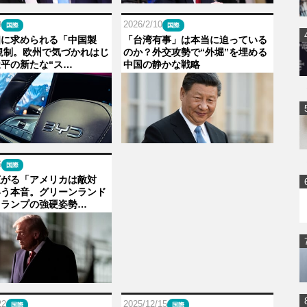
9
2026/2/10
国際
国際
相に求められる「中国製
「台湾有事」は本当に迫っている
規制。欧州で気づかれはじ
のか？外交攻勢で“外堀”を埋める
平の新たな“ス…
中国の静かな戦略
6
国際
広がる「アメリカは敵対
いう本音。グリーンランド
トランプの強硬姿勢…
22
2025/12/15
国際
国際