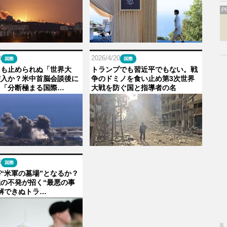
P
8
2026/4/20
国際
国際
にも止められぬ「世界大
トランプでも習近平でもない。戦
突入か？米中首脳会談後に
争のドミノを食い止め第3次世界
る「分断極まる国際…
大戦を防ぐ国と指導者の名
3
国際
“米軍の墓場”となるか？
の不発が招く“最悪の事
解できぬトラ…