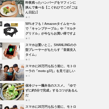
昨夜残ったハンバーグをマフィンに
挟んで食べる【こぐれひでこの｢ごは
ん日記｣】
★ 0
50%オフも！Amazonタイムセール
で「キャンプテーブル」や「マルチ
グリドル」が今ならお買い得ですよ
★ 0
スマホは置いとこ。SHANLINGの小
型プレーヤーがもたらす「音楽没入
タイム」
★ 0
スマホに20万円も払う前に、モトロ
ーラの「moto g37j」を見てほしい
★ 0
保冷ジャー麺弁当のススメ。「ゆで
ずに約5分で完成」するコツがあるん
だ
★ 0
スマホに20万円も払う前に、モトロ