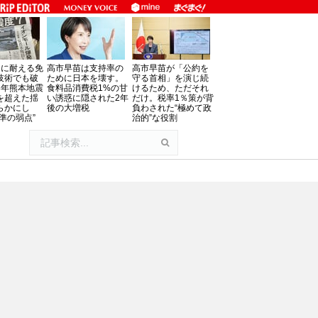
」に耐える免
高市早苗は支持率の
高市早苗が「公約を
技術でも破
ために日本を壊す。
守る首相」を演じ続
8年熊本地震
食料品消費税1%の甘
けるため、ただそれ
を超えた揺
い誘惑に隠された2年
だけ。税率1％策が背
らかにし
後の大増税
負わされた“極めて政
準の弱点”
治的”な役割