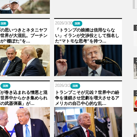
2026/3/30
国際
国際
プの思いつきとネタニヤフ
「トランプの娘婿は信用ならな
で世界が大混乱。プーチン
い」イランが交渉役として指名し
が“棚ぼた”を…
た“マトモな思考”を持つ…
6
2026/3/2
国際
国際
プが巻き込まれる憎悪と混
トランプこそが元凶？世界中の紛
。世界中からかき集められ
争を連鎖させ悲劇を増大させるア
軍の武器弾薬」が…
メリカの自己中心的な乱…