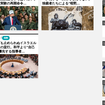
核実験の再開命令…
独裁者たちによる“暗黙…
14
国際
プも止められぬイスラエル
の蛮行。和平より“自己
優先する指導者…