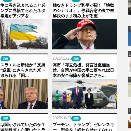
戦争に巻き込まれること必
軸なきトランプ和平が招く「地獄
ランプに見捨てられたネタ
のシナリオ」。停戦合意の裏で未
の暴走がアジアを…
解決のまま積み上がる重…
1
2025/11/25
国際
国際
イスラエルと断絶か？支持
高市「存立危機」発言は至極当
“逆風”にさらされた米ト
然。台湾が中国の手に落ちれば日
に迫られる「困…
本の安全保障が脅威にさら…
3
2025/10/27
国際
国際
相は聞かされていたのか？
プーチン、トランプ、ゼレンスキ
カ国防総省すら驚いたトラ
ー。戦争を「終わらせたくない」