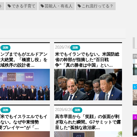
ト
できる子育て
芸能人・有名人
これ流行ってる？
3
2026/7/6
国際
国際
ランプまでもがエルドアン
米でもイランでもない。米国防総
P
を大絶賛。「橋渡し役」を
省の幹部が指摘した“百日戦
地域秩序の設計者…
争”「真の勝者は中国」とい…
ビ
9
2026/6/26
国際
国際
プ米でもイスラエルでもイ
高市早苗から「笑顔」の仮面が剥
エ
もない。なぜ中東情勢
ぎ取られた瞬間。G7サミットで露
要プレイヤー”が「…
呈した“孤独な政治家…