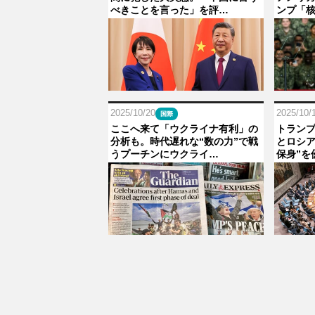
べきことを言った」を評…
ンプ「
2025/10/20
2025/10/
国際
ここへ来て「ウクライナ有利」の
トラン
分析も。時代遅れな“数の力”で戦
とロシア
うプーチンにウクライ…
保身”を