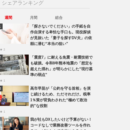
シェアランキング
週間
月間
総合
「探さないでください」の手紙を自
作自演する卑怯な手口も。現役探偵
が見抜いた「妻子を探すDV夫」の依
頼に潜む“本当の狙い”
★ 2
「震度7」に耐える免震・耐震技術で
も破損。令和8年熊本地震の「想定を
超えた揺れ」が明らかにした“現行基
準の弱点”
★ 1
高市早苗が「公約を守る首相」を演
じ続けるため、ただそれだけ。税率
1％策が背負わされた“極めて政治
的”な役割
★ 1
我が社もDXしたいけど予算がない！
コードなしで業務改善ツールを作れ