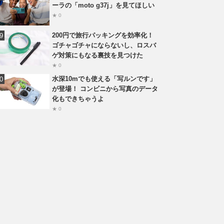
ーラの「moto g37j」を見てほしい
★ 0
200円で旅行パッキングを効率化！
ゴチャゴチャにならないし、ロスバ
ゲ対策にもなる裏技を見つけた
★ 0
水深10mでも使える「写ルンです」
が登場！ コンビニから写真のデータ
化もできちゃうよ
★ 0