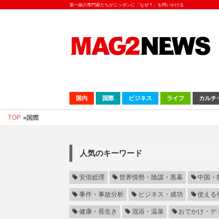
第一線の専門家たちがニッポンに「なぜ？」を問いかける
国内
国際
ビジネス
ライフ
カルチ
TOP
»
国際
人気のキーワード
安倍総理
世界情勢・陰謀・黒幕
中国・
事件・事故分析
ビジネス・成功
使える
健康・長生き
混浴・温泉
おでかけ・デ