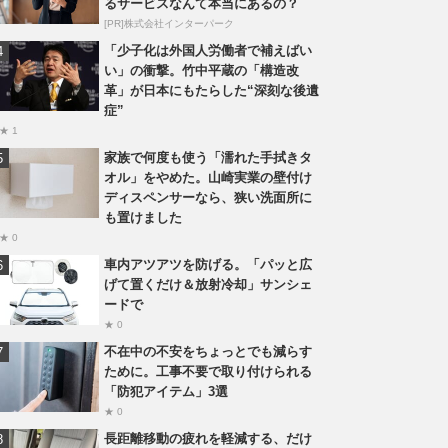
るサービスなんて本当にあるの？
[PR]株式会社インターパーク
「少子化は外国人労働者で補えばい
い」の衝撃。竹中平蔵の「構造改
革」が日本にもたらした“深刻な後遺
症”
★ 1
家族で何度も使う「濡れた手拭きタ
オル」をやめた。山崎実業の壁付け
ディスペンサーなら、狭い洗面所に
も置けました
★ 0
車内アツアツを防げる。「パッと広
げて置くだけ＆放射冷却」サンシェ
ードで
★ 0
不在中の不安をちょっとでも減らす
ために。工事不要で取り付けられる
「防犯アイテム」3選
★ 0
長距離移動の疲れを軽減する、だけ