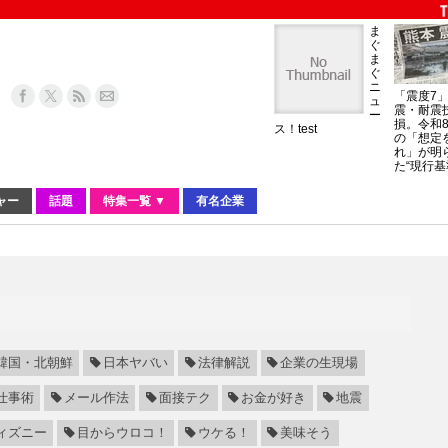
ま
ぐ
ま
ぐ
ニ
「震度7
ュ
震・耐震
ー
損。令和
ス！test
の「想定
れ」が明
た“現行基
ャー
話題
特集一覧 ▼
有名企業
韓国・北朝鮮
日本ヤバい
法律解説
企業の生現場
仕事術
メール作法
面接テク
お金が好き
地震
ィズニー
目からウロコ！
ウケる！
美味そう