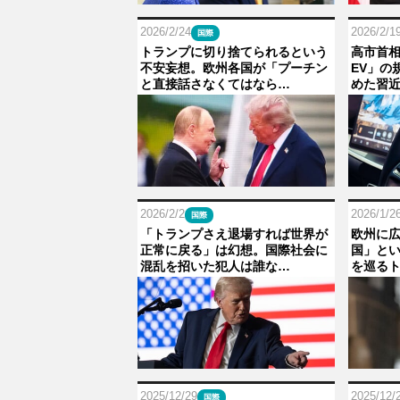
2026/2/24
2026/2/1
国際
トランプに切り捨てられるという
高市首
不安妄想。欧州各国が「プーチン
EV」の
と直接話さなくてはなら…
めた習近
2026/2/2
2026/1/2
国際
「トランプさえ退場すれば世界が
欧州に
正常に戻る」は幻想。国際社会に
国」と
混乱を招いた犯人は誰な…
を巡る
2025/12/29
2025/12/
国際