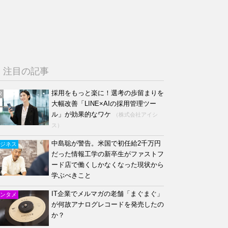
注目の記事
採用をもっと楽に！選考の歩留まりを
R
大幅改善「LINE×AIの採用管理ツー
ル」が効果的なワケ
（株式会社アイシ
ス）
中島聡が警告。米国で初任給2千万円
ジネス
だった情報工学の新卒生がファストフ
ード店で働くしかなくなった現状から
学ぶべきこと
IT企業でメルマガの老舗「まぐまぐ」
ンタメ
が何故アナログレコードを発売したの
か？