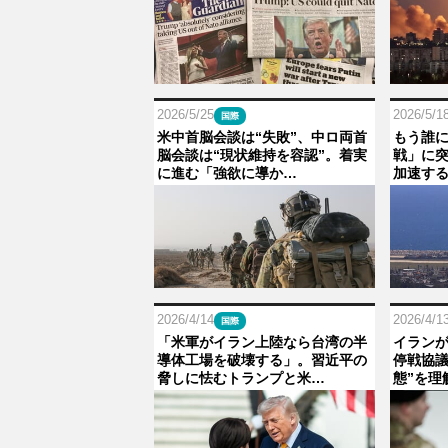
2026/5/25
2026/5/1
国際
米中首脳会談は“失敗”、中ロ両首
もう誰
脳会談は“現状維持を容認”。着実
戦」に
に進む「強欲に導か…
加速す
2026/4/14
2026/4/1
国際
「米軍がイラン上陸なら台湾の半
イランが
導体工場を破壊する」。習近平の
停戦協議
脅しに怯むトランプと米…
態”を理