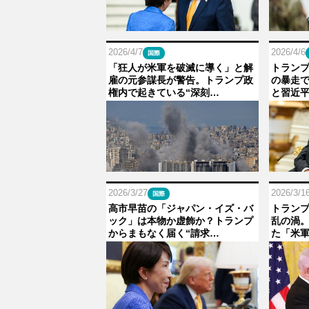
2026/4/7
2026/4/6
国際
「狂人が米軍を破滅に導く」と解
トラン
雇の元参謀長が警告。トランプ政
の暴走
権内で起きている“深刻…
と習近平
2026/3/27
2026/3/1
国際
高市早苗の「ジャパン・イズ・バ
トラン
ック」は本物か虚飾か？トランプ
乱の渦
からまもなく届く“請求…
た「米