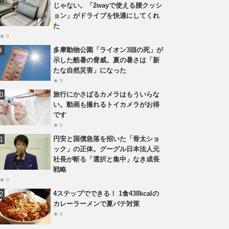
じゃない。「2wayで使える腰クッシ
ョン」がドライブを快適にしてくれ
た
★ 0
多摩動物公園「ライオン3頭の死」が
示した酷暑の脅威。夏の暑さは「新
たな自然災害」になった
★ 0
旅行にかさばるカメラはもういらな
い。動画も撮れるトイカメラがお得
です
★ 0
円安と国債急落を招いた「骨太ショ
ック」の正体。グーグル日本法人元
社長が斬る「選択と集中」なき成長
戦略
★ 0
4ステップでできる！ 1食438kcalの
カレーラーメンで夏バテ対策
★ 0