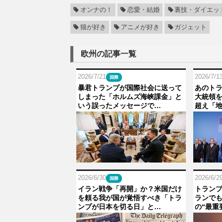
オンナの！
恋愛・結婚
裏技・ダイエッ
猫が好き
アニメが好き
ガジェット
欧州の記事一覧
2026/7/21
2026/7/1
国際
暴君トランプが国際社会に送って
あのト
しまった「ホルムズ海峡課金」と
大統領
いう誤ったメッセージで…
超え「
2026/6/30
2026/6/2
国際
イラン戦争「再開」か？米国だけ
トラン
を頼る我が国が覚悟すべき「トラ
ランで
ンプが日本を切る日」と…
の“最重