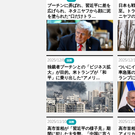
プーチンに弄ばれ、習近平に差を
日本も
広げられ、ネタニヤフから顔に泥
至。ト
を塗られた“口だけトラ…
ニヤフ
2025/12/8
2025/12/
国際
独裁者プーチンとの「ビジネス拡
ついに
大」が目的。米トランプが「和
率急落の
平」に乗り出した“アメリ…
ランプ
2025/11/10
2025/11/
国際
高市首相が「習近平の様子見」期
高市首
間に犯した大失態。「中国に言う
アメリ