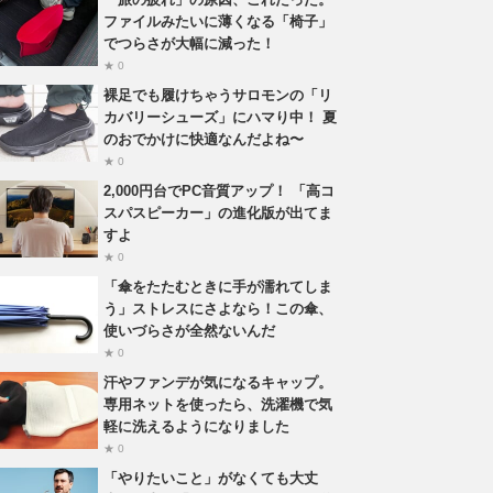
ファイルみたいに薄くなる「椅子」
でつらさが大幅に減った！
★ 0
裸足でも履けちゃうサロモンの「リ
カバリーシューズ」にハマり中！ 夏
のおでかけに快適なんだよね〜
★ 0
2,000円台でPC音質アップ！ 「高コ
スパスピーカー」の進化版が出てま
すよ
★ 0
「傘をたたむときに手が濡れてしま
う」ストレスにさよなら！この傘、
使いづらさが全然ないんだ
★ 0
汗やファンデが気になるキャップ。
専用ネットを使ったら、洗濯機で気
軽に洗えるようになりました
★ 0
「やりたいこと」がなくても大丈