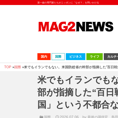
第一線の専門家たちがニッポンに「なぜ？」を問いかける
国内
国際
ビジネス
ライフ
カルチ
TOP
»
国際
»
米でもイランでもない。米国防総省の幹部が指摘した“百日戦
米でもイランでも
部が指摘した“百日
国」という不都合
2026.07.06
by
国際
最後の調停官 島