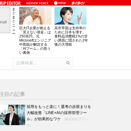
ま
ぐ
ま
ぐ
ニ
巨大IT企業が抱える
高市早苗は支持率の
ュ
「見えない借金」は
ために日本を壊す。
ー
250兆円。元
食料品消費税1%の甘
Microsoftエンジニア
い誘惑に隠された2年
中島聡が解説する
後の大増税
「AIブーム」の危う
い裏側
注目の記事
採用をもっと楽に！選考の歩留まりを
大幅改善「LINE×AIの採用管理ツー
ル」が効果的なワケ
（株式会社アイシ
ス）