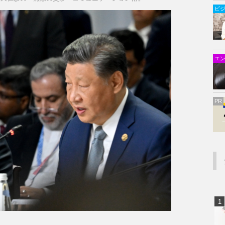
ビ
エ
PR