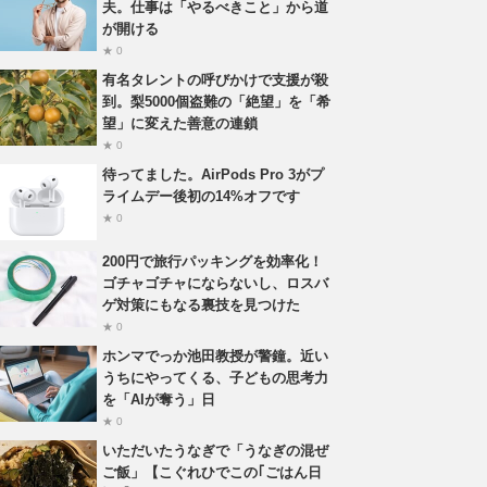
夫。仕事は「やるべきこと」から道
が開ける
★ 0
有名タレントの呼びかけで支援が殺
到。梨5000個盗難の「絶望」を「希
望」に変えた善意の連鎖
★ 0
待ってました。AirPods Pro 3がプ
ライムデー後初の14%オフです
★ 0
200円で旅行パッキングを効率化！
ゴチャゴチャにならないし、ロスバ
ゲ対策にもなる裏技を見つけた
★ 0
ホンマでっか池田教授が警鐘。近い
うちにやってくる、子どもの思考力
を「AIが奪う」日
★ 0
いただいたうなぎで「うなぎの混ぜ
ご飯」【こぐれひでこの｢ごはん日