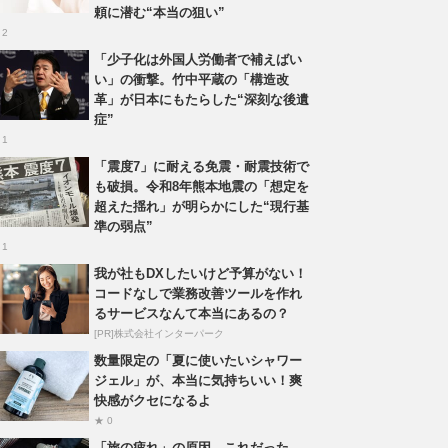
頼に潜む“本当の狙い”
 2
「少子化は外国人労働者で補えばい
い」の衝撃。竹中平蔵の「構造改
革」が日本にもたらした“深刻な後遺
症”
 1
「震度7」に耐える免震・耐震技術で
も破損。令和8年熊本地震の「想定を
超えた揺れ」が明らかにした“現行基
準の弱点”
 1
我が社もDXしたいけど予算がない！
コードなしで業務改善ツールを作れ
るサービスなんて本当にあるの？
[PR]株式会社インターパーク
数量限定の「夏に使いたいシャワー
ジェル」が、本当に気持ちいい！爽
快感がクセになるよ
★ 0
「旅の疲れ」の原因、これだった。