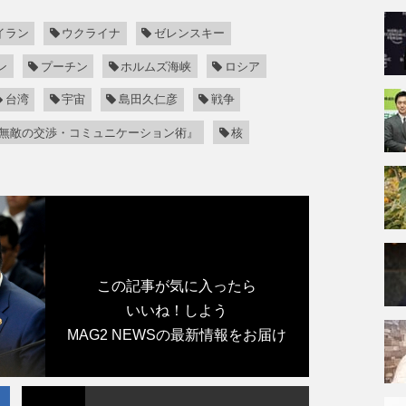
イラン
ウクライナ
ゼレンスキー
ン
プーチン
ホルムズ海峡
ロシア
台湾
宇宙
島田久仁彦
戦争
無敵の交渉・コミュニケーション術』
核
この記事が気に入ったら
いいね！しよう
MAG2 NEWSの最新情報をお届け