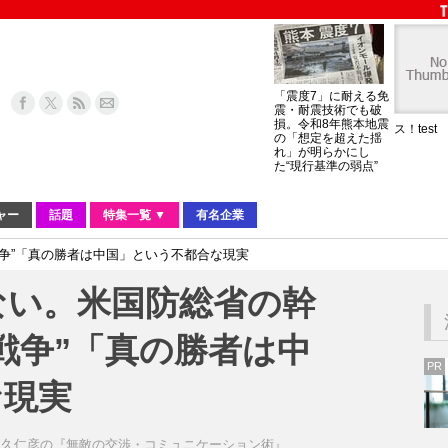
「震度7」に耐える免
震・耐震技術でも破
損。令和8年熊本地震
ス！test
の「想定を超えた揺
れ」が明らかにし
た“現行基準の弱点”
ャー
話題
特集一覧 ▼
有名企業
争”「真の勝者は中国」という不都合な現実
ない。米国防総省の幹
戦争”「真の勝者は中
PR
な現実
田久仁彦の『無敵の交渉・コミュニケーション術』