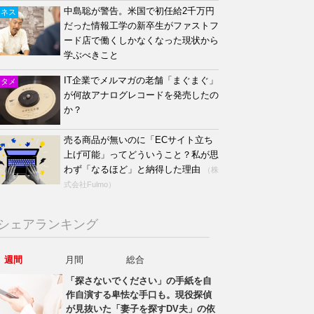
中島聡が警告。米国で初任給2千万円
ジネス
だった情報工学の新卒生がファストフ
ード店で働くしかなくなった現状から
学ぶべきこと
IT企業でメルマガの老舗「まぐまぐ」
ンタメ
が何故アナログレコードを発売したの
か？
売る商品が無いのに「ECサイト立ち
上げ可能」ってどういうこと？私が思
わず「なるほど」と納得した理由
（株
式会社Fulmo）
シェアランキング
週間
月間
総合
「探さないでください」の手紙を自
作自演する卑怯な手口も。現役探偵
が見抜いた「妻子を探すDV夫」の依