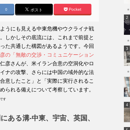
Pocket
0
ポスト
★
ようにも見える中東危機やウクライナ戦
。しかしその底流には、これまで前提と
★
った共通した構図があるようです。今回
彦の「無敵の交渉・コミュニケーション
仁彦さんが、米イラン合意の空洞化やロ
イナの攻撃、さらには中国の域外的な法
★
合意したこと」と「実際に実行されるこ
められる備えについて考察しています。
のです
間にある溝‐中東、宇宙、英国、