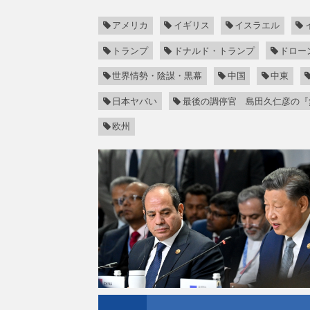
アメリカ
イギリス
イスラエル
トランプ
ドナルド・トランプ
ドロー
世界情勢・陰謀・黒幕
中国
中東
日本ヤバい
最後の調停官 島田久仁彦の『
欧州