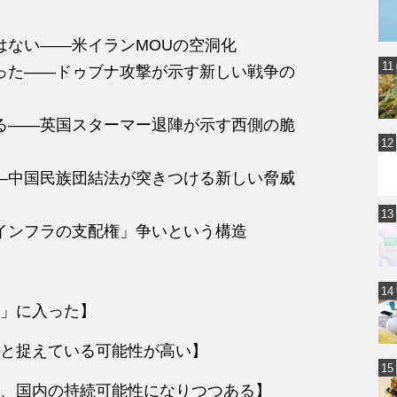
はない――米イランMOUの空洞化
った――ドゥブナ攻撃が示す新しい戦争の
る――英国スターマー退陣が示す西側の脆
―中国民族団結法が突きつける新しい脅威
インフラの支配権」争いという構造
」に入った】
と捉えている可能性が高い】
、国内の持続可能性になりつつある】