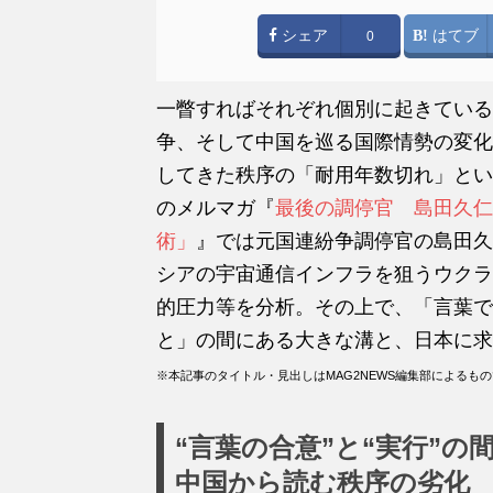
シェア
はてブ
0
一瞥すればそれぞれ個別に起きている
争、そして中国を巡る国際情勢の変化
してきた秩序の「耐用年数切れ」とい
のメルマガ『
最後の調停官 島田久仁
術」
』では元国連紛争調停官の島田久
シアの宇宙通信インフラを狙うウクラ
的圧力等を分析。その上で、「言葉で
と」の間にある大きな溝と、日本に求
※本記事のタイトル・見出しはMAG2NEWS編集部によるも
“言葉の合意”と“実行”の
中国から読む秩序の劣化