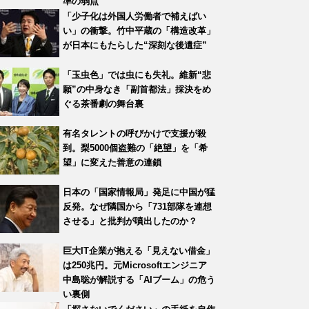
準の弱点”
「少子化は外国人労働者で補えばい
い」の衝撃。竹中平蔵の「構造改革」
が日本にもたらした“深刻な後遺症”
「玉虫色」では虫にも失礼。維新“悲
願”の中身なき「副首都法」採決をめ
ぐる茶番劇の舞台裏
有名タレントの呼びかけで支援が殺
到。梨5000個盗難の「絶望」を「希
望」に変えた善意の連鎖
日本の「国家情報局」発足に中国が猛
反発。なぜ隣国から「731部隊を連想
させる」と批判が噴出したのか？
巨大IT企業が抱える「見えない借金」
は250兆円。元Microsoftエンジニア
中島聡が解説する「AIブーム」の危う
い裏側