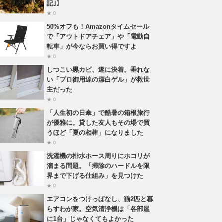
記｣】
★ 0
50%オフも！Amazonタイムセール
で「アウトドアチェア」や「電動自
転車」が今ならお買い得ですよ
★ 0
しつこい黒カビ、遂に決着。垂れな
い「プロ御用達の漂白ゲル」が救世
主だった
★ 0
「人生初の日傘」で酷暑の箱根旅行
が優雅に。貸した友人もその場で買
うほど「夏の相棒」になりました
★ 0
洗濯機の排水ホース周りにホコリが
溜まる問題。「掃除のハードルを限
界まで下げる仕組み」を見つけた
★ 0
エアコンをつけっぱなし、猫2匹と暮
らすわが家。空気清浄機は「各部屋
に1台」じゃなくてもよかった