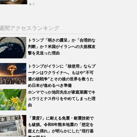
★ 0
週間アクセスランキング
トランプ「弱さの露呈」か「合理的な
判断」か？米国がイランへの大規模攻
撃を見送った理由
トランプがイランに「核使用」ならプ
ーチンはウクライナへ。もはや“不可
避の核戦争”とその後の世界を救うた
め日本が進めるべき準備
ホンマでっか池田先生が家庭菜園でキ
ュウリとナス作りをやめてしまった理
由
「震度7」に耐える免震・耐震技術で
も破損。令和8年熊本地震の「想定を
超えた揺れ」が明らかにした“現行基