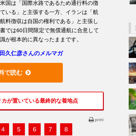
米国は「国際水路であるため通行料の徴
ている」と主張する一方、イランは「航
航料徴収は自国の権利である」と主張し
書では60日間限定で無償通航に合意して
識が根本的に異なったままです。
田久仁彦さんのメルマガ
料で読む
リカが置いている最終的な着地点
print
4
5
6
7
8