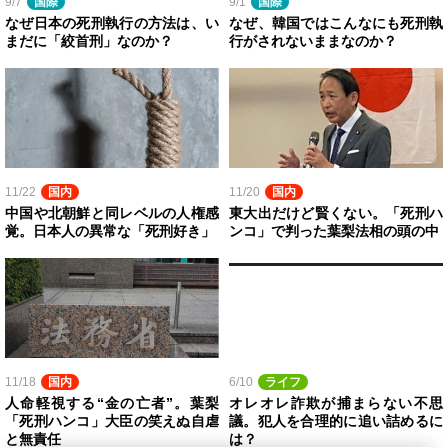
9/7
国際
9/1
国際
なぜ日本の死刑執行の方法は、い
なぜ、韓国ではこんなにも死刑執
まだに「絞首刑」なのか？
行がされないままなのか？
11/22
国内
11/20
国内
中国や北朝鮮と同レベルの人権感
東大出だけど賢くない。「死刑ハ
覚。日本人の異常な「死刑好き」
ンコ」で判った葉梨法相の頭の中
11/18
国内
6/10
ライフ
人命軽視する“金の亡者”。葉梨
オレオレ詐欺が捕まらない不思
「死刑ハンコ」大臣の笑えぬ自虐
議。犯人を合理的に追い詰めるに
と無責任
は？