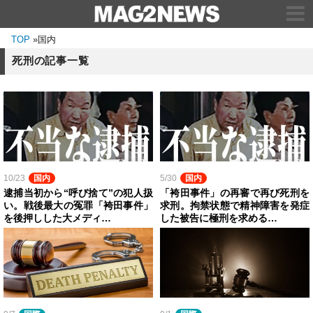
TOP
»
国内
死刑の記事一覧
10/23
国内
5/30
国内
逮捕当初から“呼び捨て”の犯人扱
「袴田事件」の再審で再び死刑を
い。戦後最大の冤罪「袴田事件」
求刑。拘禁状態で精神障害を発症
を後押しした大メディ…
した被告に極刑を求める…