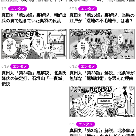
7/3
エンタメ
6/26
エンタメ
真田丸『第26話』裏解説。朝鮮出
真田丸『第25話』裏解説。当時の
兵の裏で起きていた奥羽の反乱
江戸が「湿地の不毛地帯」は嘘？
6/19
エンタメ
6/12
エンタメ
真田丸『第24話』裏解説。北条氏
真田丸『第23話』解説。北条軍が
降伏の決定打、石垣山「一夜城」
無謀な「籠城戦術」を選んだ理由
伝説
6/5
エンタメ
真田丸『第22話』解説。北条家は