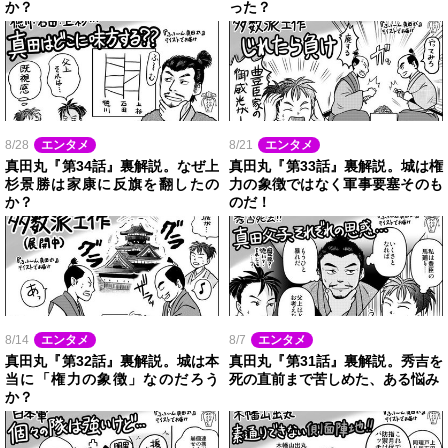
か？
った？
8/28
エンタメ
8/21
エンタメ
真田丸『第34話』裏解説。なぜ上
真田丸『第33話』裏解説。城は権
杉景勝は家康に反旗を翻したの
力の象徴ではなく軍事要塞そのも
か？
のだ！
8/14
エンタメ
8/7
エンタメ
真田丸『第32話』裏解説。城は本
真田丸『第31話』裏解説。秀吉を
当に「権力の象徴」なのだろう
死の直前まで苦しめた、ある悩み
か？