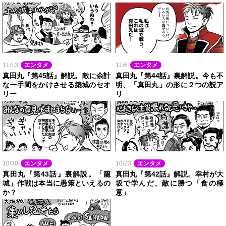
11/13
エンタメ
11/6
エンタメ
真田丸『第45話』解説。敵に余計
真田丸『第44話』裏解説。今も不
な一手間をかけさせる築城のセオ
明、「真田丸」の形に２つの説ア
リー
リ
10/30
エンタメ
10/23
エンタメ
真田丸『第43話』裏解説。「籠
真田丸『第42話』解説。幸村が大
城」作戦は本当に愚策といえるの
坂で学んだ、敵に勝つ「食の極
か？
意」