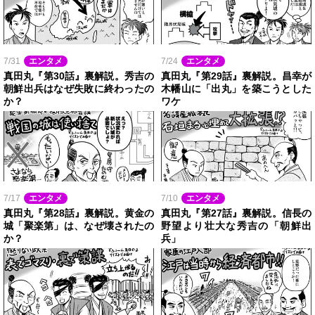
7/31
エンタメ
7/24
エンタメ
真田丸『第30話』裏解説。秀吉の
真田丸『第29話』裏解説。昌幸が
朝鮮出兵はなぜ失敗に終わったの
木幡山に「出丸」を築こうとした
か？
ワケ
7/17
エンタメ
7/10
エンタメ
真田丸『第28話』裏解説。黄金の
真田丸『第27話』裏解説。信長の
城「聚楽第」は、なぜ壊されたの
野望より壮大な秀吉の「朝鮮出
か？
兵」