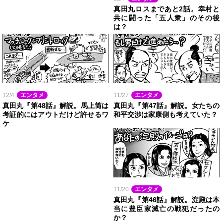
真田丸ロスまであと2話。幸村と
共に闘った「五人衆」のその後
は？
12/4
エンタメ
11/27
エンタメ
真田丸『第48話』解説。馬上筒は
真田丸『第47話』解説。女たちの
考証的にはアウトだけど許せるワ
和平交渉は家康側も考えていた？
ケ
11/20
エンタメ
真田丸『第46話』解説。淀殿は本
当に豊臣家滅亡の戦犯だったの
か？