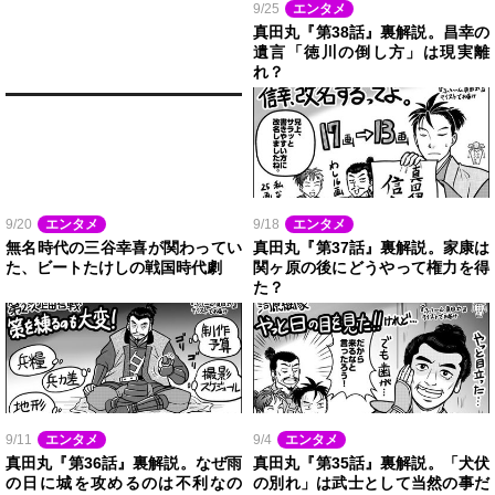
9/25
エンタメ
真田丸『第38話』裏解説。昌幸の
遺言「徳川の倒し方」は現実離
れ？
9/20
エンタメ
9/18
エンタメ
無名時代の三谷幸喜が関わってい
真田丸『第37話』裏解説。家康は
た、ビートたけしの戦国時代劇
関ヶ原の後にどうやって権力を得
た？
9/11
エンタメ
9/4
エンタメ
真田丸『第36話』裏解説。なぜ雨
真田丸『第35話』裏解説。「犬伏
の日に城を攻めるのは不利なの
の別れ」は武士として当然の事だ