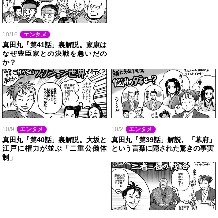
10/16
エンタメ
真田丸『第41話』裏解説。家康は
なぜ豊臣家との決戦を急いだの
か？
10/9
エンタメ
10/2
エンタメ
真田丸『第40話』裏解説。大坂と
真田丸『第39話』解説。「幕府」
江戸に権力が並ぶ「二重公儀体
という言葉に隠された驚きの事実
制」