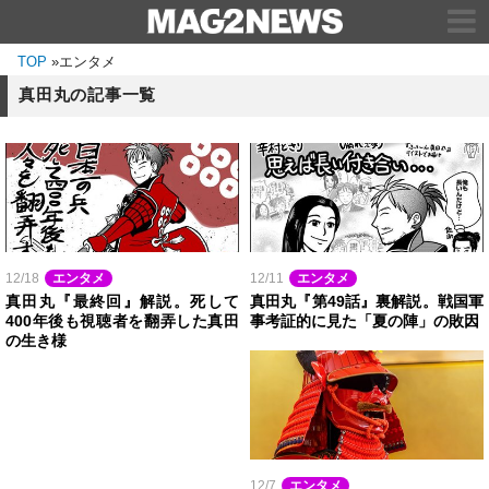
TOP
»
エンタメ
真田丸の記事一覧
12/18
エンタメ
12/11
エンタメ
真田丸『最終回』解説。死して
真田丸『第49話』裏解説。戦国軍
400年後も視聴者を翻弄した真田
事考証的に見た「夏の陣」の敗因
の生き様
12/7
エンタメ