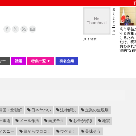
ま
ぐ
ま
ぐ
ニ
高市早苗
ュ
守る首相
ー
けるため
ス！test
だけ。税
負わされ
治的”な役
ャー
話題
特集一覧 ▼
有名企業
韓国・北朝鮮
日本ヤバい
法律解説
企業の生現場
仕事術
メール作法
面接テク
お金が好き
地震
ィズニー
目からウロコ！
ウケる！
美味そう