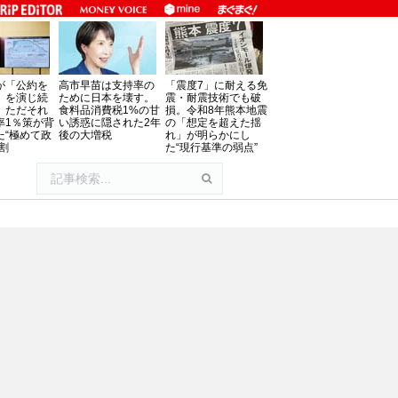
が「公約を
高市早苗は支持率の
「震度7」に耐える免
」を演じ続
ために日本を壊す。
震・耐震技術でも破
、ただそれ
食料品消費税1%の甘
損。令和8年熊本地震
率1％策が背
い誘惑に隠された2年
の「想定を超えた揺
た“極めて政
後の大増税
れ」が明らかにし
割
た“現行基準の弱点”