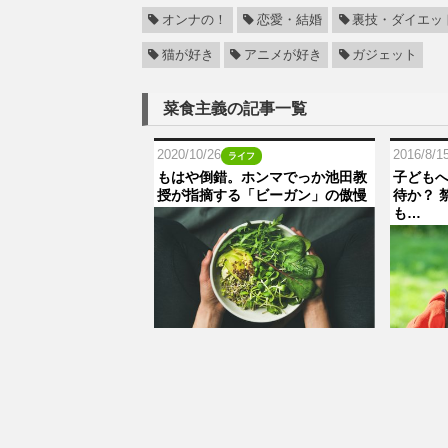
オンナの！
恋愛・結婚
裏技・ダイエッ
猫が好き
アニメが好き
ガジェット
菜食主義の記事一覧
2020/10/26
2016/8/1
ライフ
もはや倒錯。ホンマでっか池田教
子ども
授が指摘する「ビーガン」の傲慢
待か？ 
も…