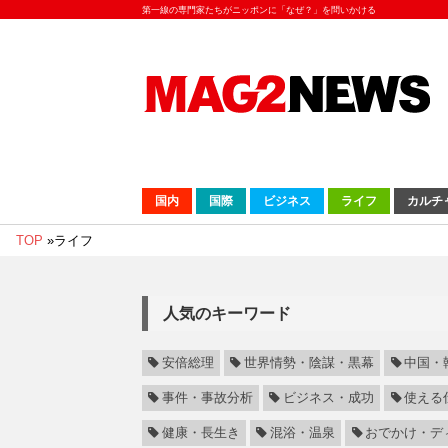
第一線の専門家たちがニッポンに「なぜ？」を問いかける
国内
国際
ビジネス
ライフ
カルチ
TOP
»
ライフ
人気のキーワード
安倍総理
世界情勢・陰謀・黒幕
中国・
事件・事故分析
ビジネス・成功
使える
健康・長生き
混浴・温泉
おでかけ・デ