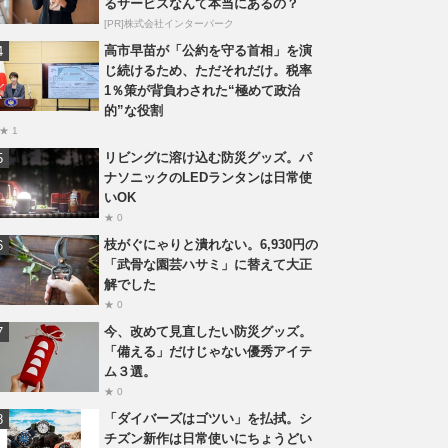
るサービスなんて本当にあるの？
[PR]株式会社インターパーク
高市早苗が「公約を守る首相」を演
じ続けるため、ただそれだけ。税率
1％策が背負わされた“極めて政治
的”な役割
★ 1
リビングに溶け込む防災グッズ。パ
ナソニックのLEDランタンは日常使
いOK
★ 0
枝がぐにゃりと潰れない。6,930円の
「武骨な園芸ハサミ」に替えて大正
解でした
★ 0
今、改めて見直したい防災グッズ。
「備える」だけじゃない優秀アイテ
ム３選。
★ 0
「ダイバーズはゴツい」を払拭。シ
チズン新作は日常使いにちょうどい