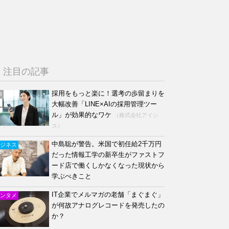
注目の記事
採用をもっと楽に！選考の歩留まりを
R
大幅改善「LINE×AIの採用管理ツー
ル」が効果的なワケ
（株式会社アイシ
ス）
中島聡が警告。米国で初任給2千万円
ジネス
だった情報工学の新卒生がファストフ
ード店で働くしかなくなった現状から
学ぶべきこと
IT企業でメルマガの老舗「まぐまぐ」
ンタメ
が何故アナログレコードを発売したの
か？