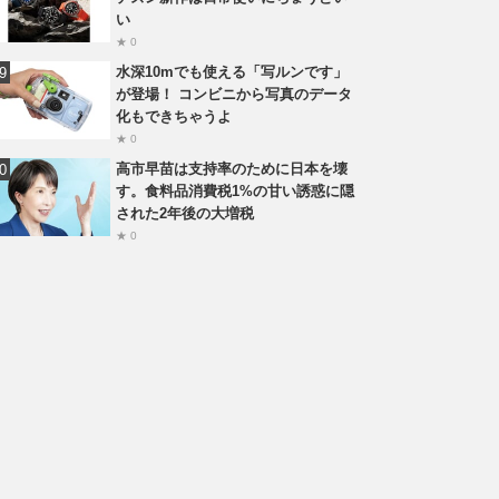
い
★ 0
水深10mでも使える「写ルンです」
が登場！ コンビニから写真のデータ
化もできちゃうよ
★ 0
高市早苗は支持率のために日本を壊
す。食料品消費税1%の甘い誘惑に隠
された2年後の大増税
★ 0