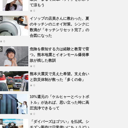
て涼もう
★ 0
イソップの店員さんに教わった、夏
のキッチンのニオイ対策。シンクに
数滴が「キッチンリセット完了」の
合図になった
★ 0
危険を察知する力は経験と教育で育
つ。熊本地震とイオンモール爆発事
故が残した教訓
★ 0
熊本大震災で見えた希望。支え合い
と防災体制が救った「多くの命」
★ 0
10%還元の「ケルヒャーとペットボ
トル」があれば、思い立った時に高
圧洗浄できるって
★ 0
「ダイバーズはゴツい」を払拭。シ
チズン新作は日常使いにちょうどい