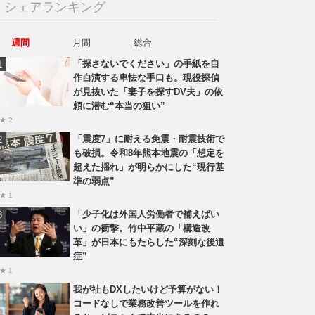
シェアランキング
週間
月間
総合
「探さないでください」の手紙を自
作自演する卑怯な手口も。現役探偵
が見抜いた「妻子を探すDV夫」の依
頼に潜む“本当の狙い”
★ 2
「震度7」に耐える免震・耐震技術で
も破損。令和8年熊本地震の「想定を
超えた揺れ」が明らかにした“現行基
準の弱点”
★ 1
「少子化は外国人労働者で補えばい
い」の衝撃。竹中平蔵の「構造改
革」が日本にもたらした“深刻な後遺
症”
★ 1
我が社もDXしたいけど予算がない！
コードなしで業務改善ツールを作れ