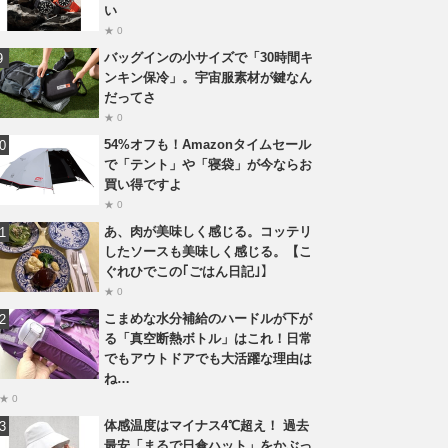
い
★ 0
バッグインの小サイズで「30時間キ
ンキン保冷」。宇宙服素材が鍵なん
だってさ
★ 0
54%オフも！Amazonタイムセール
で「テント」や「寝袋」が今ならお
買い得ですよ
★ 0
あ、肉が美味しく感じる。コッテリ
したソースも美味しく感じる。【こ
ぐれひでこの｢ごはん日記｣】
★ 0
こまめな水分補給のハードルが下が
る「真空断熱ボトル」はこれ！日常
でもアウトドアでも大活躍な理由は
ね…
★ 0
体感温度はマイナス4℃超え！ 過去
最安「まるで日傘ハット」をかぶっ