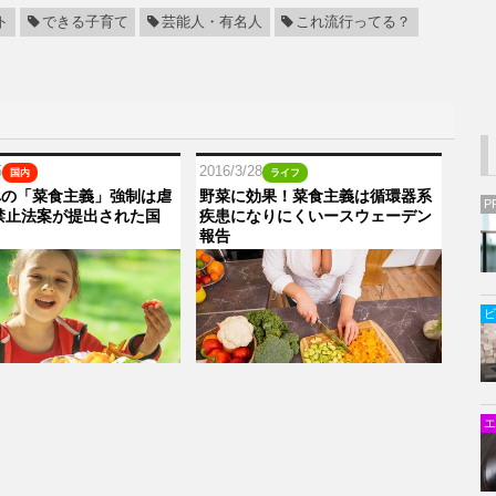
ト
できる子育て
芸能人・有名人
これ流行ってる？
5
2016/3/28
国内
ライフ
への「菜食主義」強制は虐
野菜に効果！菜食主義は循環器系
P
禁止法案が提出された国
疾患になりにくいースウェーデン
報告
ビ
エ