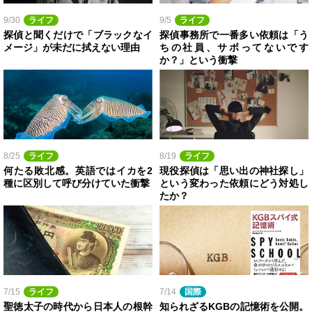
9/30
ライフ
9/5
ライフ
探偵と聞くだけで「ブラックなイ
探偵事務所で一番多い依頼は「う
メージ」が未だに拭えない理由
ちの社員、サボってないです
か？」という衝撃
8/25
ライフ
8/19
ライフ
何たる敗北感。英語ではイカを2
現役探偵は「思い出の神社探し」
種に区別して呼び分けていた衝撃
という変わった依頼にどう対処し
たか？
7/15
ライフ
7/14
国際
聖徳太子の時代から日本人の根幹
知られざるKGBの記憶術を公開。