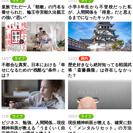
2/28
ライフ
12/11
ライフ
皇族でただ一人「朝敵」の汚名を
小学3年生から不登校だった私
着せられた、輪王寺宮能久法親王
が、人間関係を「得意」だと思え
の強い“思い”
るまでになったキッカケ
11/27
ライフ
11/15
国内
不都合な真実。日本における「幸
歴史好きなら絶対知ってる戦国武
せになるための“残酷な”条件」と
将「斎藤義龍」は存在しなかっ
は？
た？
11/6
ライフ
10/24
ライフ
ビジネス、勉強、人間関係…現役
現役精神科医が教える、確実に効
精神科医が教える「うまくいく自
く「メンタルリセット」の方法