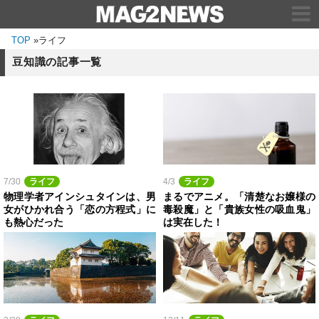
TOP
»
ライフ
豆知識の記事一覧
7/30
ライフ
4/3
ライフ
物理学者アインシュタインは、男
まるでアニメ。「清楚なお嬢様の
女がひかれ合う「恋の方程式」に
毒殺魔」と「貴族女性の吸血鬼」
も熱心だった
は実在した！