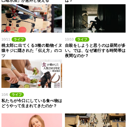
己暗示法」が意外と使える
は？
10/11
ライフ
10/10
ライフ
桃太郎に出てくる3種の動物イヌ
自殺をしようと思うのは昼間が多
猿キジに隠された「伝え方」のコ
い。では、なぜ遂行する時間帯は
ツ
夜間なのか？
10/6
ライフ
私たちが今口にしている食べ物は
どうやって生まれてきたのか？