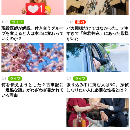
10/3
ライフ
9/13
国内
現役医師が解説。付き合うグルー
バカ殿様だけではなかった。デキ
プを変えると人は本当に変わって
すぎて「主君押込」にあった殿様
いくのか？
がいた
9/8
ライフ
9/7
ライフ
何を伝えようとした？古事記に
張り込み中に病む人はNG。探偵
「過酷な話」がわざわざ書かれて
になりたい人に必要な性格とは？
いる理由