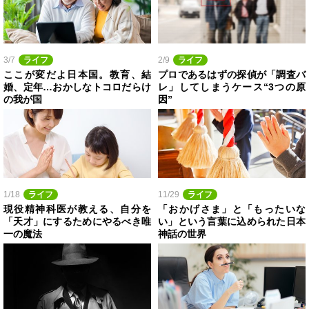
3/7
ライフ
2/9
ライフ
ここが変だよ日本国。教育、結
プロであるはずの探偵が「調査バ
婚、定年…おかしなトコロだらけ
レ」してしまうケース“3つの原
の我が国
因”
1/18
ライフ
11/29
ライフ
現役精神科医が教える、自分を
「おかげさま」と「もったいな
「天才」にするためにやるべき唯
い」という言葉に込められた日本
一の魔法
神話の世界