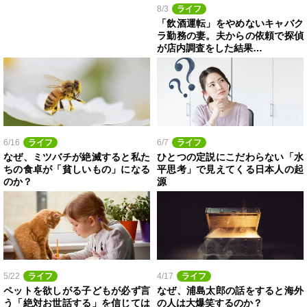
8/3
ライフ
「飲酒運転」をやめないキャバク
ラ勤務の妻。夫からの依頼で探偵
が店内調査をした結果…
6/16
ライフ
6/7
ライフ
なぜ、ミツバチが絶滅すると私た
ひとつの定説にこだわらない「水
ちの食卓が「貧しいもの」になる
平思考」で見えてくる日本人の起
のか？
源
5/22
ライフ
4/17
ライフ
ペットを欲しがる子どもが必ず言
なぜ、浦島太郎の話をすると海外
う「絶対お世話する」を信じては
の人は大爆笑するのか？