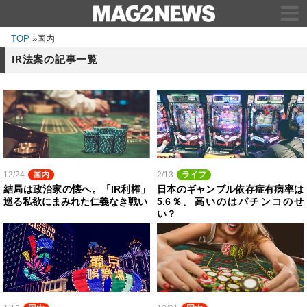
TOP
»
国内
IR法案の記事一覧
12/24
国内
2/13
ライフ
結局は政治家の懐へ。「IR利権」
日本のギャンブル依存症有病率は
巡る私欲にまみれた仁義なき戦い
5.6％。高いのはパチンコのせ
い？