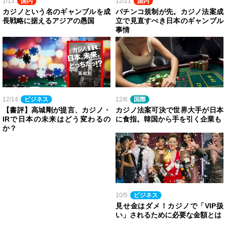
1/13
国内
12/21
国内
カジノという名のギャンブルを成
パチンコ規制が先。カジノ法案成
長戦略に据えるアジアの愚国
立で見直すべき日本のギャンブル
事情
12/14
ビジネス
12/6
国際
【書評】高城剛が提言、カジノ・
カジノ法案可決で世界大手が日本
IRで日本の未来はどう変わるの
に食指。韓国から手を引く企業も
か？
10/5
ビジネス
見せ金はダメ！カジノで「VIP扱
い」されるために必要な金額とは