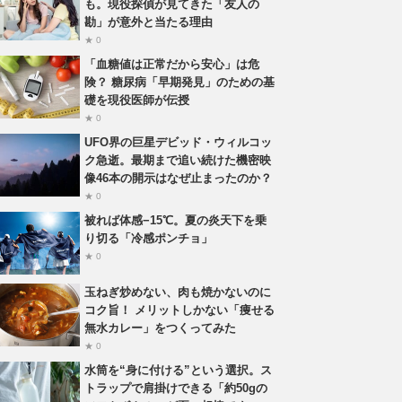
も。現役探偵が見てきた「友人の
勘」が意外と当たる理由
★ 0
「血糖値は正常だから安心」は危
険？ 糖尿病「早期発見」のための基
礎を現役医師が伝授
★ 0
UFO界の巨星デビッド・ウィルコッ
ク急逝。最期まで追い続けた機密映
像46本の開示はなぜ止まったのか？
★ 0
被れば体感−15℃。夏の炎天下を乗
り切る「冷感ポンチョ」
★ 0
玉ねぎ炒めない、肉も焼かないのに
コク旨！ メリットしかない「痩せる
無水カレー」をつくってみた
★ 0
水筒を“身に付ける”という選択。ス
トラップで肩掛けできる「約50gの