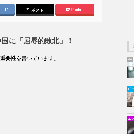
Pocket
13
ポスト
で中国に「屈辱的敗北」！
の重要性
を書いています。
PR
ビ
エ