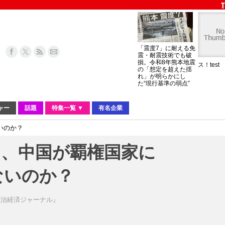
「震度7」に耐える免
震・耐震技術でも破
損。令和8年熊本地震
ス！test
の「想定を超えた揺
れ」が明らかにし
た“現行基準の弱点”
ャー
話題
特集一覧 ▼
有名企業
いのか？
国は、中国が覇権国家に
ないのか？
政治経済ジャーナル』
Everett Collection / Shutterstock.com