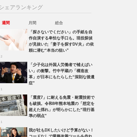
シェアランキング
週間
月間
総合
「探さないでください」の手紙を自
作自演する卑怯な手口も。現役探偵
が見抜いた「妻子を探すDV夫」の依
頼に潜む“本当の狙い”
 2
「少子化は外国人労働者で補えばい
い」の衝撃。竹中平蔵の「構造改
革」が日本にもたらした“深刻な後遺
症”
 1
「震度7」に耐える免震・耐震技術で
も破損。令和8年熊本地震の「想定を
超えた揺れ」が明らかにした“現行基
準の弱点”
 1
我が社もDXしたいけど予算がない！
コードなしで業務改善ツールを作れ