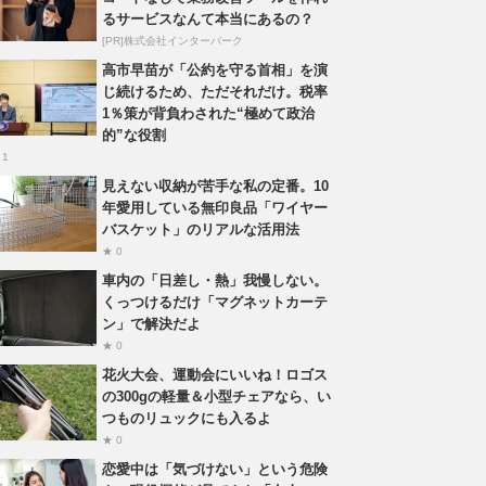
るサービスなんて本当にあるの？
[PR]株式会社インターパーク
高市早苗が「公約を守る首相」を演
じ続けるため、ただそれだけ。税率
1％策が背負わされた“極めて政治
的”な役割
 1
見えない収納が苦手な私の定番。10
年愛用している無印良品「ワイヤー
バスケット」のリアルな活用法
★ 0
車内の「日差し・熱」我慢しない。
くっつけるだけ「マグネットカーテ
ン」で解決だよ
★ 0
花火大会、運動会にいいね！ロゴス
の300gの軽量＆小型チェアなら、い
つものリュックにも入るよ
★ 0
恋愛中は「気づけない」という危険