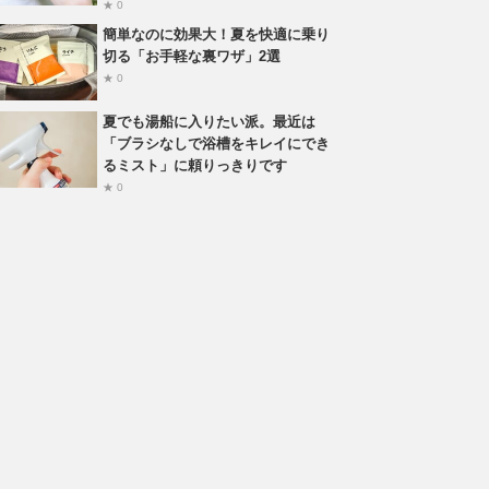
★ 0
簡単なのに効果大！夏を快適に乗り
切る「お手軽な裏ワザ」2選
★ 0
夏でも湯船に入りたい派。最近は
「ブラシなしで浴槽をキレイにでき
るミスト」に頼りっきりです
★ 0