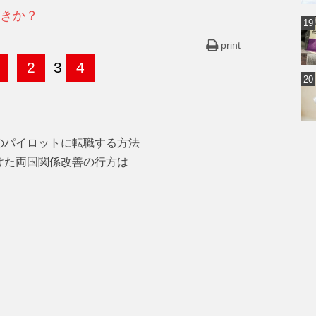
きか？
print
2
3
4
のパイロットに転職する方法
けた両国関係改善の行方は