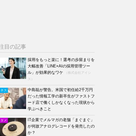
注目の記事
採用をもっと楽に！選考の歩留まりを
大幅改善「LINE×AIの採用管理ツー
ル」が効果的なワケ
（株式会社アイシ
ス）
中島聡が警告。米国で初任給2千万円
ジネス
だった情報工学の新卒生がファストフ
ード店で働くしかなくなった現状から
学ぶべきこと
IT企業でメルマガの老舗「まぐまぐ」
ンタメ
が何故アナログレコードを発売したの
か？