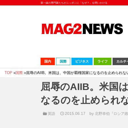
第一線の専門家たちがニッポンに「なぜ？」を問いかける
国内
国際
ビジネス
ライフ
カルチ
TOP
»
国際
»
屈辱のAIIB。米国は、中国が覇権国家になるのを止められな
屈辱のAIIB。米
なるのを止められ
2015.06.17
by
英語
北野幸伯『ロシア