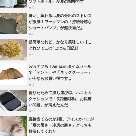
ソフトボトル」が夏の相棒です
★ 0
暑い、蒸れる…夏の外出のストレス
が激減！ワークマンの「持続冷感な
ショートパンツ」が超快適だよ
★ 0
超簡単なれど、かなり美味しい【こ
ぐれひでこの｢ごはん日記｣】
★ 0
57%オフも！Amazonタイムセール
で「テント」や「ネッククーラー」
が今ならお買い得ですよ
★ 0
折りたためて持ち運び◎。ハニカム
クッションで「長距離移動、お尻痛
い問題」が消えたんだ
★ 0
直接当てるのが1番。アイスカイロが
「夏の暑さ・冷房の寒さ」どっちも
解決してくれた