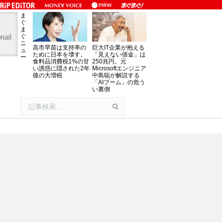
ま
ぐ
ま
ぐ
ニ
高市早苗は支持率の
巨大IT企業が抱える
ュ
ために日本を壊す。
「見えない借金」は
ー
食料品消費税1%の甘
250兆円。元
い誘惑に隠された2年
Microsoftエンジニア
後の大増税
中島聡が解説する
「AIブーム」の危う
い裏側