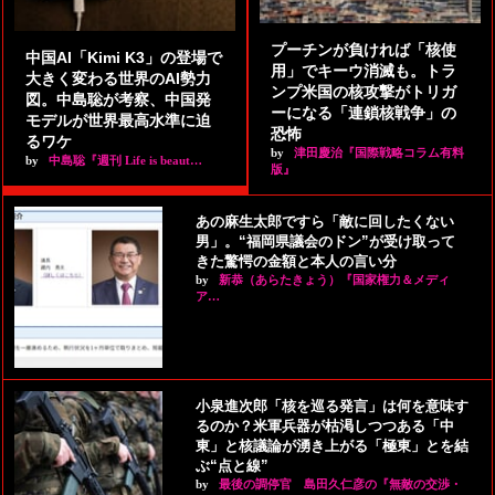
プーチンが負ければ「核使
中国AI「Kimi K3」の登場で
用」でキーウ消滅も。トラ
大きく変わる世界のAI勢力
ンプ米国の核攻撃がトリガ
図。中島聡が考察、中国発
ーになる「連鎖核戦争」の
モデルが世界最高水準に迫
恐怖
るワケ
by
津田慶治『国際戦略コラム有料
by
中島聡『週刊 Life is beaut…
版』
あの麻生太郎ですら「敵に回したくない
男」。“福岡県議会のドン”が受け取って
きた驚愕の金額と本人の言い分
by
新恭（あらたきょう）『国家権力＆メディ
ア…
小泉進次郎「核を巡る発言」は何を意味す
るのか？米軍兵器が枯渇しつつある「中
東」と核議論が湧き上がる「極東」とを結
ぶ“点と線”
by
最後の調停官 島田久仁彦の『無敵の交渉・