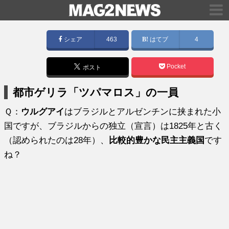
シェア
463
はてブ
4
Pocket
ポスト
都市ゲリラ「ツパマロス」の一員
Ｑ：
ウルグアイ
はブラジルとアルゼンチンに挟まれた小
国ですが、ブラジルからの独立（宣言）は1825年と古く
（認められたのは28年）、
比較的豊かな民主主義国
です
ね？