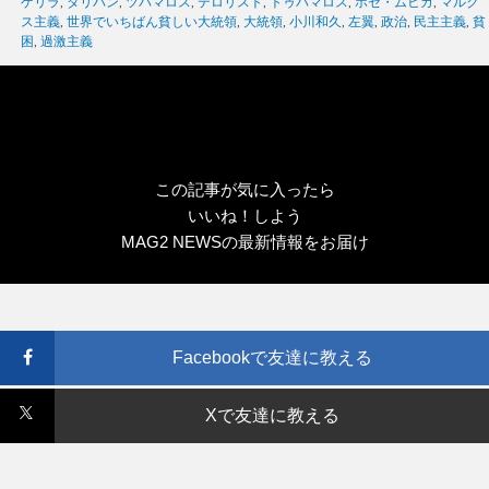
グ
ゲリラ
,
タリバン
,
ツパマロス
,
テロリスト
,
トゥパマロス
,
ホセ・ムヒカ
,
マルク
リ
ス主義
,
世界でいちばん貧しい大統領
,
大統領
,
小川和久
,
左翼
,
政治
,
民主主義
,
貧
ー
困
,
過激主義
この記事が気に入ったら
いいね！しよう
MAG2 NEWSの最新情報をお届け
Facebookで友達に教える
Xで友達に教える