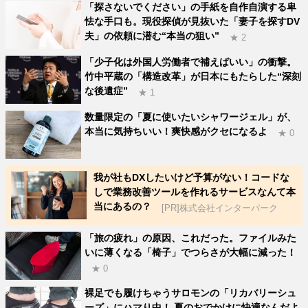
「探さないでください」の手紙を自作自演する卑
怯な手口も。現役探偵が見抜いた「妻子を探すDV
夫」の依頼に潜む“本当の狙い”
★ 2
「少子化は外国人労働者で補えばいい」の衝撃。
竹中平蔵の「構造改革」が日本にもたらした“深刻
な後遺症”
★ 1
数量限定の「夏に使いたいシャワージェル」が、
本当に気持ちいい！爽快感がクセになるよ
★ 0
我が社もDXしたいけど予算がない！コードな
しで業務改善ツールを作れるサービスなんて本
当にあるの？
[PR]株式会社インターパーク
「旅の疲れ」の原因、これだった。ファイルみた
いに薄くなる「椅子」でつらさが大幅に減った！
★ 0
裸足でも履けちゃうサロモンの「リカバリーシュ
ーズ」にハマり中！ 夏のおでかけに快適なんだよ