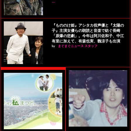
…
『もののけ姫』アシタカ役声優と『太陽の
子』主演女優らの朗読と音楽で紡ぐ長崎
「原爆の悲劇」。今年は阿川佐和子、中江
有里に加えて、有森也実、魏涼子も出演
by
まぐまぐニュース スタッフ