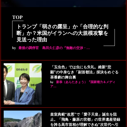
TOP
トランプ「弱さの露呈」か「合理的な判
断」か？米国がイランへの大規模攻撃を
見送った理由
by
最後の調停官 島田久仁彦の『無敵の交渉・…
「玉虫色」では虫にも失礼。維新“悲
願”の中身なき「副首都法」採決をめぐる
茶番劇の舞台裏
by
新恭（あらたきょう）『国家権力＆メディ
ア…
皇室典範“改悪”で「愛子天皇」誕生を阻
止。「飛鳥・藤原の宮都」の世界遺産登録
を誇る高市首相が理解できぬ“次世代へ引