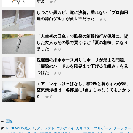
すよ
★ 0
しつこい黒カビ、遂に決着。垂れない「プロ御用
達の漂白ゲル」が救世主だった
★ 0
「人生初の日傘」で酷暑の箱根旅行が優雅に。貸
した友人もその場で買うほど「夏の相棒」になり
ました
★ 0
洗濯機の排水ホース周りにホコリが溜まる問題。
「掃除のハードルを限界まで下げる仕組み」を見
つけた
★ 0
エアコンをつけっぱなし、猫2匹と暮らすわが家。
空気清浄機は「各部屋に1台」じゃなくてもよかっ
た
★ 0
カ
国際
テ
タ
IS
,
NEWSを疑え！
,
アラファト
,
ウルグアイ
,
カルロス・マリゲーラ
,
クーデター
,
ゴ