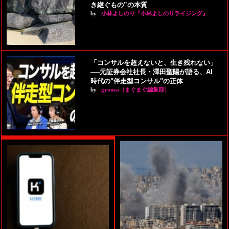
き継ぐもの”の本質
by
小林よしのり『小林よしのりライジング』
「コンサルを超えないと、生き残れない」
──元証券会社社長・澤田聖陽が語る、AI
時代の"伴走型コンサル"の正体
by
gyouza（まぐまぐ編集部）