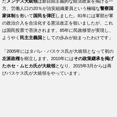
た
メンデス大統領
は新自由主義的な経済政策を掲げる一
方、労働人口の20％が治安組織要員という極端な
警察国
家体制
を敷いて
国民を弾圧
しました。81年には軍部が軍
の政治介入を合法化する憲法改正を狙いましたが、これ
は国民投票で否決されます。85年に民政移管が実現し、
ようやく
民主主義国
としての歩みが始まったわけです」
「2005年にはタバレ・バスケス氏が大統領となって初の
左派政権
を樹立します。2010年には
その政策継承を掲げ
たホセ・ムヒカ氏が大統領
となり、2015年3月からは再
びバスケス氏が大統領をやっています」