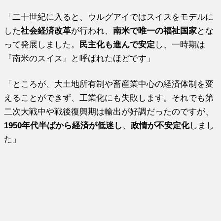
「二十世紀に入ると、ウルグアイではスイスをモデルに
した
社会経済改革
が行われ、
南米で唯一の福祉国家
とな
って発展しました。
民主化も進んで安定
し、一時期は
『南米のスイス』と呼ばれたほどです」
「ところが、大土地所有制や畜産業中心の経済体制を変
えることができず、工業化にも失敗します。それでも第
二次大戦中や戦後復興期は輸出が好調だったのですが、
1950年代半ばから経済が低迷し
、
政情が不安定化
しまし
た」