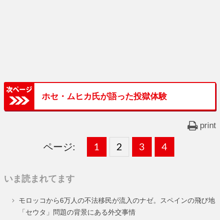
ホセ・ムヒカ氏が語った投獄体験
print
ページ:
固
1
固
2
,
固
3
,
固
4
,
定
定
定
定
いま読まれてます
ペ
ペ
ペ
ペ
モロッコから6万人の不法移民が流入のナゼ。スペインの飛び地
ー
ー
ー
ー
「セウタ」問題の背景にある外交事情