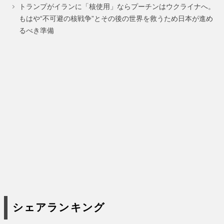
ジ
ジ
ジ
ジ
トランプがイランに「核使用」ならプーチンはウクライナへ。
もはや“不可避の核戦争”とその後の世界を救うため日本が進め
るべき準備
シェアランキング