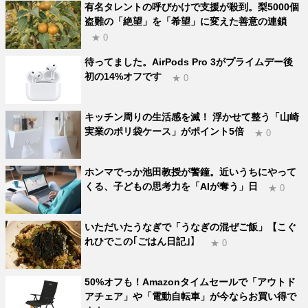
有名タレントの呼びかけで支援が殺到。梨5000個
盗難の「絶望」を「希望」に変えた善意の連鎖
★ 0
待ってました。AirPods Pro 3がプライムデー後
初の14%オフです
★ 0
キッチン周りの生活感を滅！ 浮かせて整う「山崎
実業のポリ袋ケース」がポイント5倍
★ 0
ホンマでっか池田教授が警鐘。近いうちにやって
くる、子どもの思考力を「AIが奪う」日
★ 0
いただいたうなぎで「うなぎの混ぜご飯」【こぐ
れひでこの｢ごはん日記｣】
★ 0
50%オフも！Amazonタイムセールで「アウトド
アチェア」や「電動自転車」が今ならお買い得で