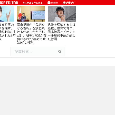
は支持率の
高市早苗が「公約を
危険を察知する力は
本を壊す。
守る首相」を演じ続
経験と教育で育つ。
費税1%の甘
けるため、ただそれ
熊本地震とイオンモ
隠された2年
だけ。税率1％策が背
ール爆発事故が残し
税
負わされた“極めて政
た教訓
治的”な役割