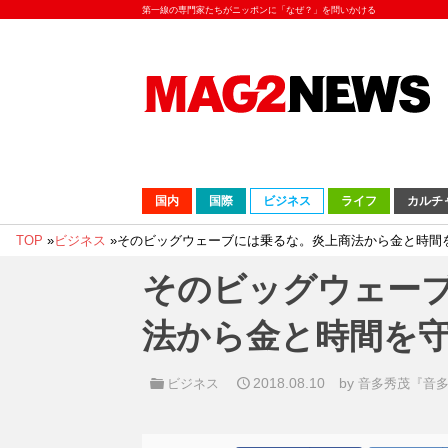
第一線の専門家たちがニッポンに「なぜ？」を問いかける
国内
国際
ビジネス
ライフ
カルチ
TOP
»
ビジネス
»
そのビッグウェーブには乗るな。炎上商法から金と時間
そのビッグウェー
法から金と時間を
2018.08.10
by
ビジネス
音多秀茂『音多