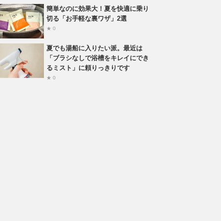
簡単なのに効果大！夏を快適に乗り
切る「お手軽な裏ワザ」2選
★ 0
夏でも湯船に入りたい派。最近は
「ブラシなしで浴槽をキレイにでき
るミスト」に頼りっきりです
★ 0