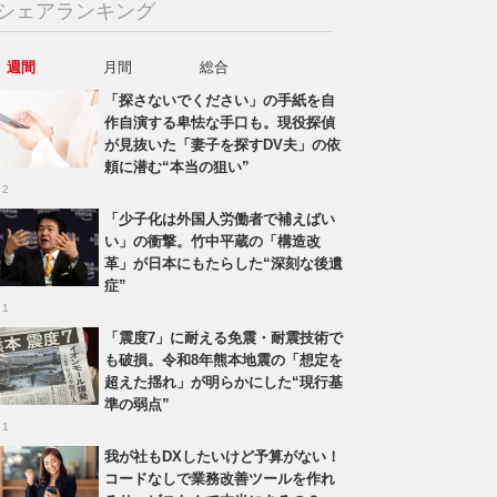
シェアランキング
週間
月間
総合
「探さないでください」の手紙を自
作自演する卑怯な手口も。現役探偵
が見抜いた「妻子を探すDV夫」の依
頼に潜む“本当の狙い”
 2
「少子化は外国人労働者で補えばい
い」の衝撃。竹中平蔵の「構造改
革」が日本にもたらした“深刻な後遺
症”
 1
「震度7」に耐える免震・耐震技術で
も破損。令和8年熊本地震の「想定を
超えた揺れ」が明らかにした“現行基
準の弱点”
 1
我が社もDXしたいけど予算がない！
コードなしで業務改善ツールを作れ