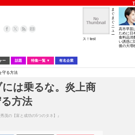
ま
ぐ
ま
ぐ
ニ
高市早苗
ュ
ために日
ー
食料品消
ス！test
い誘惑に
後の大増
ャー
話題
特集一覧 ▼
有名企業
を守る方法
ブには乗るな。炎上商
守る方法
秀茂の【富と成功の5つのタネ】』