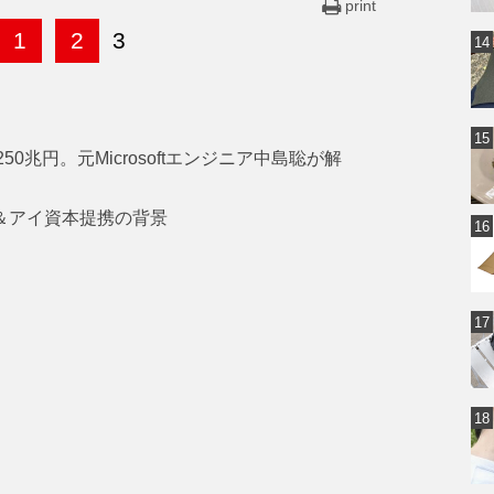
print
1
2
3
0兆円。元Microsoftエンジニア中島聡が解
ン＆アイ資本提携の背景