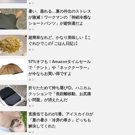
★ 0
暑い、蒸れる…夏の外出のストレス
が激減！ワークマンの「持続冷感な
ショートパンツ」が超快適だよ
★ 0
超簡単なれど、かなり美味しい【こ
ぐれひでこの｢ごはん日記｣】
★ 0
57%オフも！Amazonタイムセール
で「テント」や「ネッククーラー」
が今ならお買い得ですよ
★ 0
折りたためて持ち運び◎。ハニカム
クッションで「長距離移動、お尻痛
い問題」が消えたんだ
★ 0
直接当てるのが1番。アイスカイロが
「夏の暑さ・冷房の寒さ」どっちも
解決してくれた
★ 0