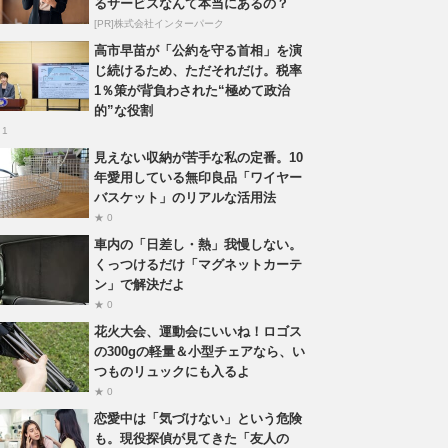
るサービスなんて本当にあるの？
[PR]株式会社インターパーク
高市早苗が「公約を守る首相」を演
じ続けるため、ただそれだけ。税率
1％策が背負わされた“極めて政治
的”な役割
 1
見えない収納が苦手な私の定番。10
年愛用している無印良品「ワイヤー
バスケット」のリアルな活用法
★ 0
車内の「日差し・熱」我慢しない。
くっつけるだけ「マグネットカーテ
ン」で解決だよ
★ 0
花火大会、運動会にいいね！ロゴス
の300gの軽量＆小型チェアなら、い
つものリュックにも入るよ
★ 0
恋愛中は「気づけない」という危険
も。現役探偵が見てきた「友人の