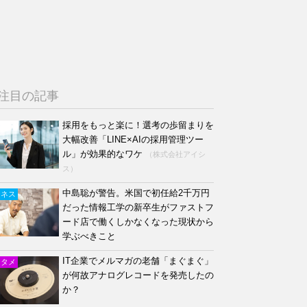
注目の記事
採用をもっと楽に！選考の歩留まりを
大幅改善「LINE×AIの採用管理ツー
ル」が効果的なワケ
（株式会社アイシ
ス）
中島聡が警告。米国で初任給2千万円
ジネス
だった情報工学の新卒生がファストフ
ード店で働くしかなくなった現状から
学ぶべきこと
IT企業でメルマガの老舗「まぐまぐ」
ンタメ
が何故アナログレコードを発売したの
か？