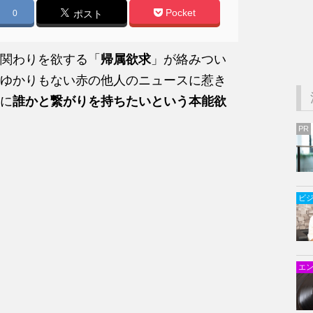
Pocket
0
ポスト
関わりを欲する「
帰属欲求
」が絡みつい
ゆかりもない赤の他人のニュースに惹き
に
誰かと繋がりを持ちたいという本能欲
PR
ビ
エ