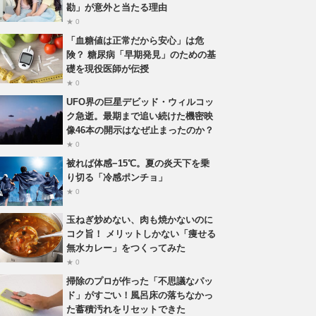
勘」が意外と当たる理由
★ 0
「血糖値は正常だから安心」は危
険？ 糖尿病「早期発見」のための基
礎を現役医師が伝授
★ 0
UFO界の巨星デビッド・ウィルコッ
ク急逝。最期まで追い続けた機密映
像46本の開示はなぜ止まったのか？
★ 0
被れば体感−15℃。夏の炎天下を乗
り切る「冷感ポンチョ」
★ 0
玉ねぎ炒めない、肉も焼かないのに
コク旨！ メリットしかない「痩せる
無水カレー」をつくってみた
★ 0
掃除のプロが作った「不思議なパッ
ド」がすごい！風呂床の落ちなかっ
た蓄積汚れをリセットできた