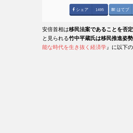
シェア
はてブ
1495
安倍首相は
移民法案であることを否定
と見られる
竹中平蔵氏は移民推進姿勢
能な時代を生き抜く経済学
』に以下の