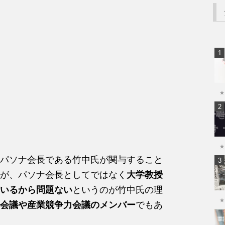
★
★
パソナ会長である竹中氏が関与すること
が、パソナ会長としてではなく
大学教授
いるから問題ない
というのが竹中氏の理
★
会議や産業競争力会議のメンバー
でもあ