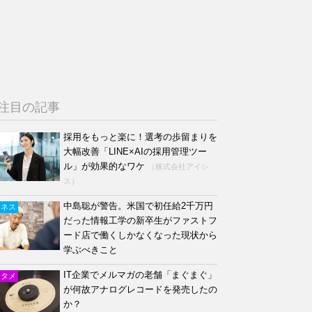
注目の記事
採用をもっと楽に！選考の歩留まりを
大幅改善「LINE×AIの採用管理ツー
ル」が効果的なワケ
（株式会社アイシ
ス）
中島聡が警告。米国で初任給2千万円
ジネス
だった情報工学の新卒生がファストフ
ード店で働くしかなくなった現状から
学ぶべきこと
IT企業でメルマガの老舗「まぐまぐ」
ンタメ
が何故アナログレコードを発売したの
か？