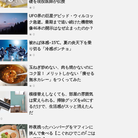
礎を現役医師が伝授
★ 0
UFO界の巨星デビッド・ウィルコッ
ク急逝。最期まで追い続けた機密映
像46本の開示はなぜ止まったのか？
★ 0
被れば体感−15℃。夏の炎天下を乗
り切る「冷感ポンチョ」
★ 0
玉ねぎ炒めない、肉も焼かないのに
コク旨！ メリットしかない「痩せる
無水カレー」をつくってみた
★ 0
模様替えしなくても、部屋の雰囲気
は変えられる。掃除グッズを±0にす
るだけで、生活感がスッと消えたん
だ
 0
昨夜残ったハンバーグをマフィンに
挟んで食べる【こぐれひでこの｢ごは