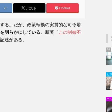
Pocket
25
ポスト
する。だが、政策転換の実質的な司令塔
を明らかにしている
。新著『
この制御不
記述がある。
PR
ビ
エ