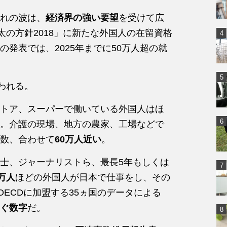
れの波は、
経済界の強い要望
を受けて広
太の方針2018」に新たな外国人の在留資格
発表では、2025年までに50万人超の就
われる。
トア、スーパーで働いている外国人はほ
。介護の現場、地方の農家、工場などで
数、合わせて
60万人近い
。
士、ジャーナリストら、最長5年もしくは
8万人
ほどの外国人が日本で仕事をし、その
OECDに加盟する35ヵ国のデータによる
ぐ数字
だ。