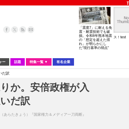
「震度7」に耐える免
震・耐震技術でも破
損。令和8年熊本地震
ス！test
の「想定を超えた揺
れ」が明らかにし
た“現行基準の弱点”
ャー
話題
特集一覧 ▼
有名企業
いだ訳
通りか。安倍政権が入
急いだ訳
恭（あらたきょう）『国家権力＆メディア一刀両断』