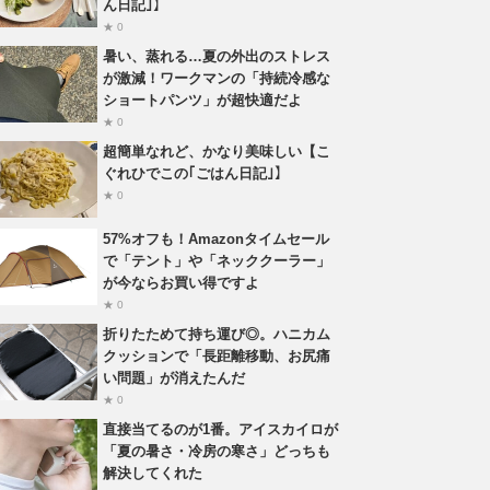
ん日記｣】
★ 0
暑い、蒸れる…夏の外出のストレス
が激減！ワークマンの「持続冷感な
ショートパンツ」が超快適だよ
★ 0
超簡単なれど、かなり美味しい【こ
ぐれひでこの｢ごはん日記｣】
★ 0
57%オフも！Amazonタイムセール
で「テント」や「ネッククーラー」
が今ならお買い得ですよ
★ 0
折りたためて持ち運び◎。ハニカム
クッションで「長距離移動、お尻痛
い問題」が消えたんだ
★ 0
直接当てるのが1番。アイスカイロが
「夏の暑さ・冷房の寒さ」どっちも
解決してくれた