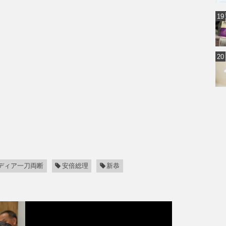
ディア一刀両断
安倍総理
新恭