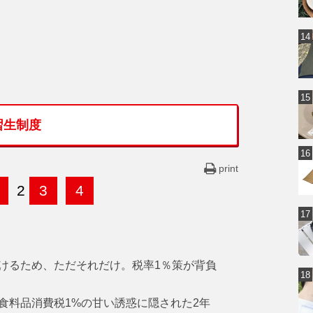
習生制度
print
2
3
4
けるため、ただそれだけ。税率1％策が背負
食料品消費税1%の甘い誘惑に隠された2年