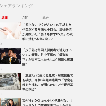
シェアランキング
週間
月間
総合
「探さないでください」の手紙を自
作自演する卑怯な手口も。現役探偵
が見抜いた「妻子を探すDV夫」の依
頼に潜む“本当の狙い”
 2
「少子化は外国人労働者で補えばい
い」の衝撃。竹中平蔵の「構造改
革」が日本にもたらした“深刻な後遺
症”
 1
「震度7」に耐える免震・耐震技術で
も破損。令和8年熊本地震の「想定を
超えた揺れ」が明らかにした“現行基
準の弱点”
 1
我が社もDXしたいけど予算がない！
コードなしで業務改善ツールを作れ