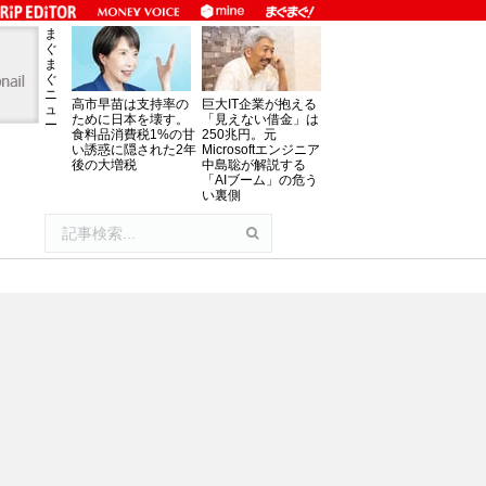
ま
ぐ
ま
ぐ
ニ
高市早苗は支持率の
巨大IT企業が抱える
ュ
ために日本を壊す。
「見えない借金」は
ー
食料品消費税1%の甘
250兆円。元
い誘惑に隠された2年
Microsoftエンジニア
後の大増税
中島聡が解説する
「AIブーム」の危う
い裏側