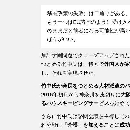
移民政策の失敗には二通りがある
もう一つはEU諸国のように受け入
のままだと前者になる可能性が高
ほうがいい。
加計学園問題でクローズアップされた
つとめる竹中氏は、特区で
外国人が家
し、それを実現させた。
竹中氏が会長をつとめる人材派遣のパ
2016年初旬から神奈川を皮切りに大
るハウスキーピングサービス
を始めて
さらに竹中氏は諮問会議を主導して20
れ分野に「
介護
」
を加えることに成功