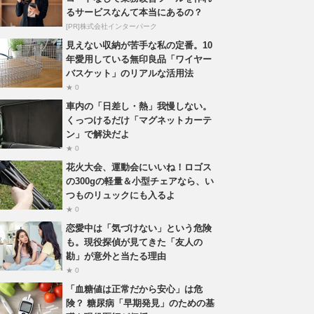
るサービスなんて本当にあるの？
[PR]株式会社インターパーク
見えない収納が苦手な私の定番。10
年愛用している無印良品「ワイヤー
バスケット」のリアルな活用法
★ 0
車内の「日差し・熱」我慢しない。
くっつけるだけ「マグネットカーテ
ン」で解決だよ
★ 0
花火大会、運動会にいいね！ロゴス
の300gの軽量＆小型チェアなら、い
つものリュックにも入るよ
★ 0
恋愛中は「気づけない」という危険
も。現役探偵が見てきた「友人の
勘」が意外と当たる理由
★ 0
「血糖値は正常だから安心」は危
険？ 糖尿病「早期発見」のための基