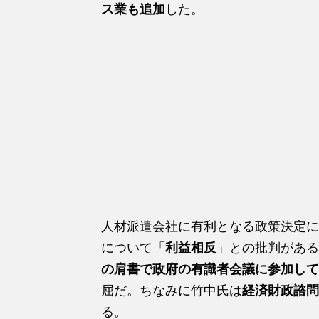
ス業も追加
した。
人材派遣会社に有利となる政策決定に
について「
利益相反
」との批判がある
の肩書で政府の有識者会議に参加して
屈だ。ちなみに竹中氏は
経済財政諮問
る。