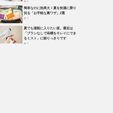
★ 0
簡単なのに効果大！夏を快適に乗り
切る「お手軽な裏ワザ」2選
★ 0
夏でも湯船に入りたい派。最近は
「ブラシなしで浴槽をキレイにでき
るミスト」に頼りっきりです
★ 0