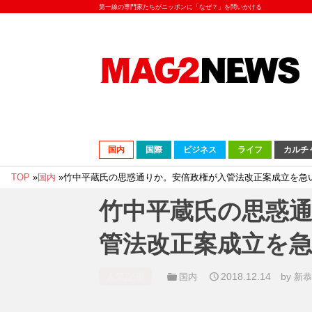
第一線の専門家たちがニッポンに「なぜ？」を問いかける
国内
国際
ビジネス
ライフ
カルチ
TOP
»
国内
»
竹中平蔵氏の思惑通りか。安倍政権が入管法改正案成立を急
竹中平蔵氏の思惑
管法改正案成立を
人気記事
2018.12.14
by
国内
新