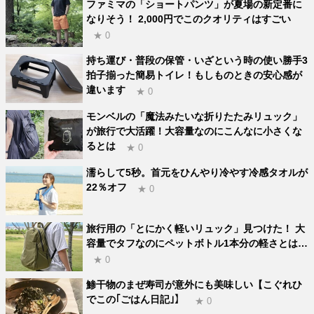
ファミマの「ショートパンツ」が夏場の新定番に
なりそう！ 2,000円でこのクオリティはすごい
★ 0
持ち運び・普段の保管・いざという時の使い勝手3
拍子揃った簡易トイレ！もしものときの安心感が
違います
★ 0
モンベルの「魔法みたいな折りたたみリュック」
が旅行で大活躍！大容量なのにこんなに小さくな
るとは
★ 0
濡らして5秒。首元をひんやり冷やす冷感タオルが
22％オフ
★ 0
旅行用の「とにかく軽いリュック」見つけた！ 大
容量でタフなのにペットボトル1本分の軽さとは…
★ 0
鯵干物のまぜ寿司が意外にも美味しい【こぐれひ
でこの｢ごはん日記｣】
★ 0