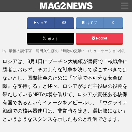
シェア
68
はてブ
0
Pocket
ポスト
by
最後の調停官 島田久仁彦の『無敵の交渉・コミュニケーション術』
ロシアは、8月1日にプーチン大統領が書簡で「核戦争に
勝者はおらず、そのような戦争を決して起こすべきでは
ないとし、国際社会のために『平等で不可分な安全保
障』を支持する」と述べ、ロシアがまだ主役級の役割を
果たしているNPTの場を借りて、ロシアが責任ある核保
有国であるというイメージをアピールし、「ウクライナ
戦線での核兵器使用は、非常時を除き、選択肢にない」
というようなスタンスを示したものと理解できます。