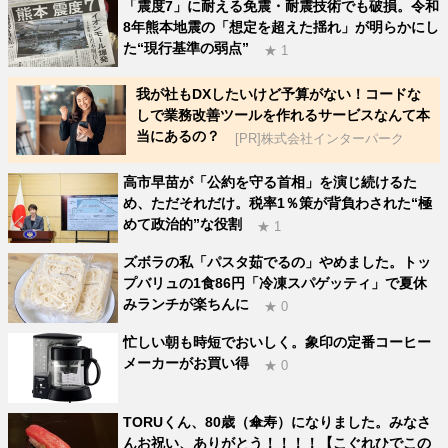
「震度7」に耐える免震・耐震技術でも破損。令和
8年熊本地震の「想定を超えた揺れ」が明らかにし
た“現行基準の弱点”
★ 1
我が社もDXしたいけど予算がない！コードな
しで業務改善ツールを作れるサービスなんて本
当にあるの？
[PR]株式会社インターパーク
高市早苗が「公約を守る首相」を演じ続けるた
め、ただそれだけ。税率1％策が背負わされた“極
めて政治的”な役割
★ 1
ズボラの私「パスタ茹でるの」やめました。トッ
プバリュの1食86円「冷凍スパゲッティ」で夏休
みランチが楽ちんに
★ 0
忙しい朝も時短でおいしく。象印の定番コーヒー
メーカーがお買い得
★ 0
TORUくん、80歳（傘寿）になりました。みなさ
んお祝い、ありがとう！！！！【こぐれひでこの