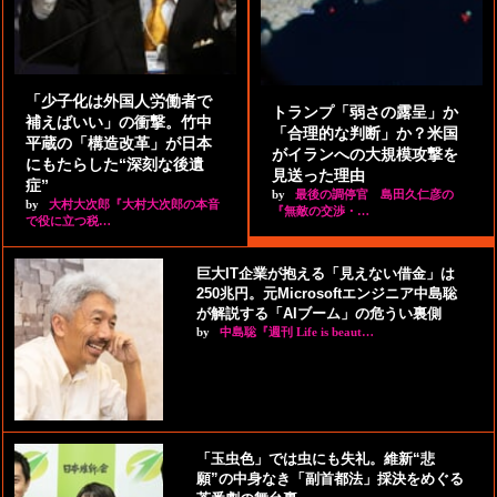
「少子化は外国人労働者で
トランプ「弱さの露呈」か
補えばいい」の衝撃。竹中
「合理的な判断」か？米国
平蔵の「構造改革」が日本
がイランへの大規模攻撃を
にもたらした“深刻な後遺
見送った理由
症”
by
最後の調停官 島田久仁彦の
by
大村大次郎『大村大次郎の本音
『無敵の交渉・…
で役に立つ税…
巨大IT企業が抱える「見えない借金」は
250兆円。元Microsoftエンジニア中島聡
が解説する「AIブーム」の危うい裏側
by
中島聡『週刊 Life is beaut…
「玉虫色」では虫にも失礼。維新“悲
願”の中身なき「副首都法」採決をめぐる