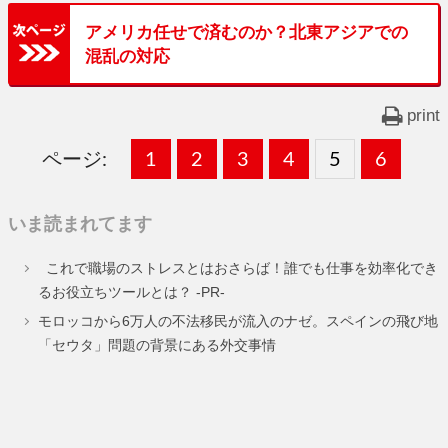
アメリカ任せで済むのか？北東アジアでの
混乱の対応
print
ページ:
固
1
固
2
,
固
3
,
固
4
,
固
5
,
固
6
,
定
定
定
定
定
定
いま読まれてます
ペ
ペ
ペ
ペ
ペ
ペ
これで職場のストレスとはおさらば！誰でも仕事を効率化でき
ー
ー
ー
ー
ー
ー
るお役立ちツールとは？ -PR-
ジ
ジ
ジ
ジ
ジ
ジ
モロッコから6万人の不法移民が流入のナゼ。スペインの飛び地
「セウタ」問題の背景にある外交事情