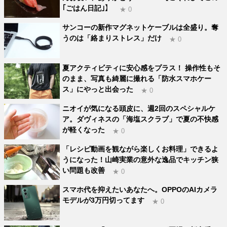
｢ごはん日記｣】
★ 0
サンコーの新作マグネットケーブルは全盛り。奪
うのは「絡まりストレス」だけ
★ 0
夏アクティビティに安心感をプラス！ 操作性もそ
のまま、写真も綺麗に撮れる「防水スマホケー
ス」にやっと出会った
★ 0
ニオイが気になる頭皮に、週2回のスペシャルケ
ア。ダヴィネスの「海塩スクラブ」で夏の不快感
が軽くなった
★ 0
「レシピ動画を観ながら楽しくお料理」できるよ
うになった！山崎実業の意外な逸品でキッチン狭
い問題も改善
★ 0
スマホ代を抑えたいあなたへ。OPPOのAIカメラ
モデルが3万円切ってます
★ 0