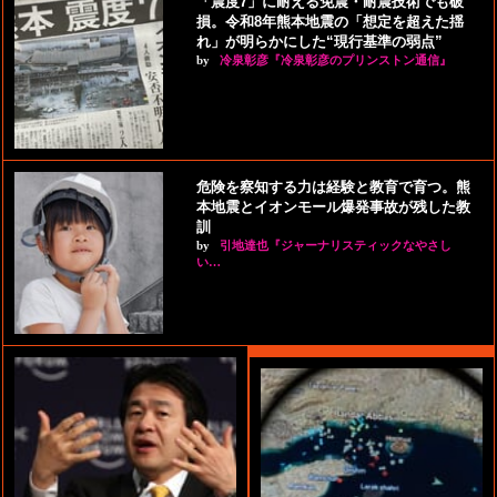
「震度7」に耐える免震・耐震技術でも破
損。令和8年熊本地震の「想定を超えた揺
れ」が明らかにした“現行基準の弱点”
by
冷泉彰彦『冷泉彰彦のプリンストン通信』
危険を察知する力は経験と教育で育つ。熊
本地震とイオンモール爆発事故が残した教
訓
by
引地達也『ジャーナリスティックなやさし
い…