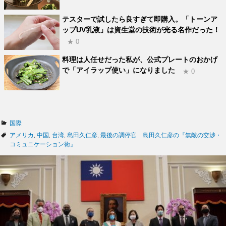
テスターで試したら良すぎて即購入。「トーンア
ップUV乳液」は資生堂の技術が光る名作だった！
★ 0
料理は人任せだった私が、公式プレートのおかげ
で「アイラップ使い」になりました
★ 0
カ
国際
テ
タ
アメリカ
,
中国
,
台湾
,
島田久仁彦
,
最後の調停官 島田久仁彦の『無敵の交渉・
ゴ
グ
コミュニケーション術』
リ
ー