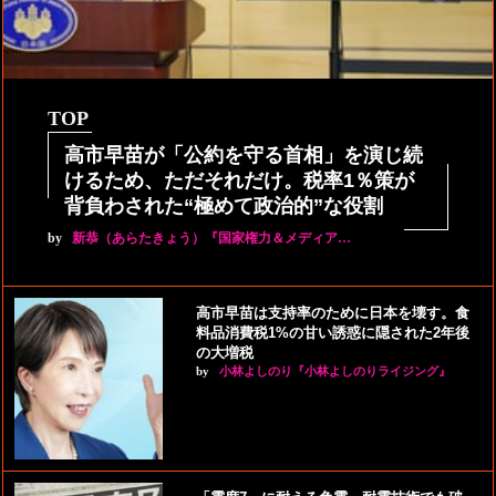
TOP
高市早苗が「公約を守る首相」を演じ続
けるため、ただそれだけ。税率1％策が
背負わされた“極めて政治的”な役割
by
新恭（あらたきょう）『国家権力＆メディア…
高市早苗は支持率のために日本を壊す。食
料品消費税1%の甘い誘惑に隠された2年後
の大増税
by
小林よしのり『小林よしのりライジング』