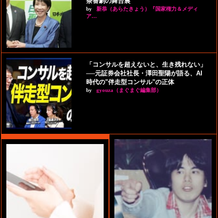
茶番劇の舞台裏
by
新恭（あらたきょう）『国家権力＆メディ
ア…
「コンサルを超えないと、生き残れない」
──元証券会社社長・澤田聖陽が語る、AI
時代の"伴走型コンサル"の正体
by
gyouza（まぐまぐ編集部）