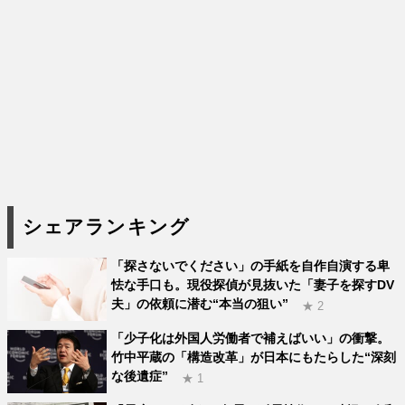
シェアランキング
「探さないでください」の手紙を自作自演する卑
怯な手口も。現役探偵が見抜いた「妻子を探すDV
夫」の依頼に潜む“本当の狙い”
★ 2
「少子化は外国人労働者で補えばいい」の衝撃。
竹中平蔵の「構造改革」が日本にもたらした“深刻
な後遺症”
★ 1