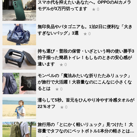
スマホ代を抑えたいあなたへ。OPPOのAIカメラ
モデルが3万円切ってます
★ 0
無印良品やパタゴニアも。1泊2日に便利な「大き
すぎないバッグ」3選
★ 0
持ち運び・普段の保管・いざという時の使い勝手3
拍子揃った簡易トイレ！もしものときの安心感が
違います
★ 0
モンベルの「魔法みたいな折りたたみリュック」
が旅行で大活躍！大容量なのにこんなに小さくな
るとは
★ 0
濡らして5秒。首元をひんやり冷やす冷感タオルが
22％オフ
★ 0
旅行用の「とにかく軽いリュック」見つけた！ 大
容量でタフなのにペットボトル1本分の軽さとは…