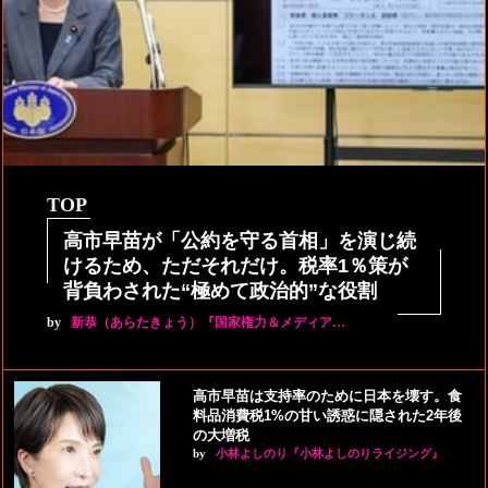
TOP
高市早苗が「公約を守る首相」を演じ続
けるため、ただそれだけ。税率1％策が
背負わされた“極めて政治的”な役割
by
新恭（あらたきょう）『国家権力＆メディア…
高市早苗は支持率のために日本を壊す。食
料品消費税1%の甘い誘惑に隠された2年後
の大増税
by
小林よしのり『小林よしのりライジング』