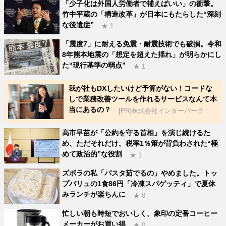
「少子化は外国人労働者で補えばいい」の衝撃。
竹中平蔵の「構造改革」が日本にもたらした“深刻
な後遺症”
★ 1
「震度7」に耐える免震・耐震技術でも破損。令和
8年熊本地震の「想定を超えた揺れ」が明らかにし
た“現行基準の弱点”
★ 1
我が社もDXしたいけど予算がない！コードな
しで業務改善ツールを作れるサービスなんて本
当にあるの？
[PR]株式会社インターパーク
高市早苗が「公約を守る首相」を演じ続けるた
め、ただそれだけ。税率1％策が背負わされた“極
めて政治的”な役割
★ 1
ズボラの私「パスタ茹でるの」やめました。トッ
プバリュの1食86円「冷凍スパゲッティ」で夏休
みランチが楽ちんに
★ 0
忙しい朝も時短でおいしく。象印の定番コーヒー
メーカーがお買い得
★ 0