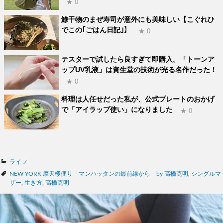
★ 0
鯵干物のまぜ寿司が意外にも美味しい【こぐれひ
でこの｢ごはん日記｣】
★ 0
テスターで試したら良すぎて即購入。「トーンア
ップUV乳液」は資生堂の技術が光る名作だった！
★ 0
料理は人任せだった私が、公式プレートのおかげ
で「アイラップ使い」になりました
★ 0
カ
ライフ
テ
タ
NEW YORK 摩天楼便り－マンハッタンの最前線から－by 高橋克明
,
シングルマ
ゴ
グ
ザー
,
生き方
,
高橋克明
リ
ー