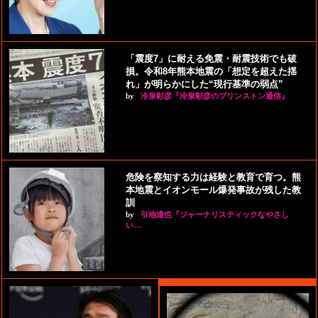
「震度7」に耐える免震・耐震技術でも破
損。令和8年熊本地震の「想定を超えた揺
れ」が明らかにした“現行基準の弱点”
by
冷泉彰彦『冷泉彰彦のプリンストン通信』
危険を察知する力は経験と教育で育つ。熊
本地震とイオンモール爆発事故が残した教
訓
by
引地達也『ジャーナリスティックなやさし
い…