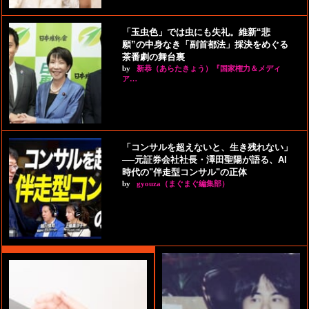
「玉虫色」では虫にも失礼。維新“悲
願”の中身なき「副首都法」採決をめぐる
茶番劇の舞台裏
by
新恭（あらたきょう）『国家権力＆メディ
ア…
「コンサルを超えないと、生き残れない」
──元証券会社社長・澤田聖陽が語る、AI
時代の"伴走型コンサル"の正体
by
gyouza（まぐまぐ編集部）