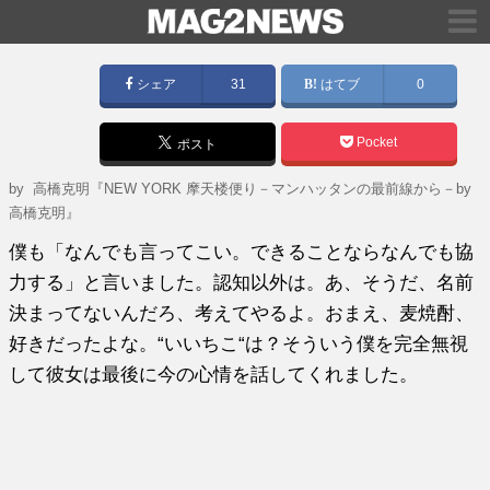
シェア
31
はてブ
0
Pocket
ポスト
by
高橋克明『NEW YORK 摩天楼便り－マンハッタンの最前線から－by
高橋克明』
僕も「なんでも言ってこい。できることならなんでも協
力する」と言いました。認知以外は。あ、そうだ、名前
決まってないんだろ、考えてやるよ。おまえ、麦焼酎、
好きだったよな。“いいちこ“は？そういう僕を完全無視
して彼女は最後に今の心情を話してくれました。