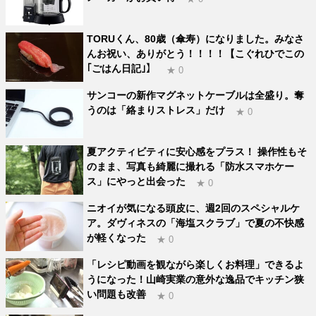
TORUくん、80歳（傘寿）になりました。みなさ
んお祝い、ありがとう！！！！【こぐれひでこの
｢ごはん日記｣】
★ 0
サンコーの新作マグネットケーブルは全盛り。奪
うのは「絡まりストレス」だけ
★ 0
夏アクティビティに安心感をプラス！ 操作性もそ
のまま、写真も綺麗に撮れる「防水スマホケー
ス」にやっと出会った
★ 0
ニオイが気になる頭皮に、週2回のスペシャルケ
ア。ダヴィネスの「海塩スクラブ」で夏の不快感
が軽くなった
★ 0
「レシピ動画を観ながら楽しくお料理」できるよ
うになった！山崎実業の意外な逸品でキッチン狭
い問題も改善
★ 0