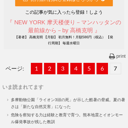
この記事が気に入ったら登録！しよう
『 NEW YORK 摩天楼便り－マンハッタンの
最前線から－by 高橋克明 』
【著者】 高橋克明 【月額】 初月無料！月額586円（税込） 【発
行周期】 毎週水曜日
print
ページ:
固
1
固
2
,
固
3
,
固
4
,
固
5
,
固
6
,
固
7
,
定
定
定
定
定
定
定
いま読まれてます
ペ
ペ
ペ
ペ
ペ
ペ
ペ
多摩動物公園「ライオン3頭の死」が示した酷暑の脅威。夏の暑
ー
ー
ー
ー
ー
ー
ー
さは「新たな自然災害」になった
ジ
ジ
ジ
ジ
ジ
ジ
ジ
危険を察知する力は経験と教育で育つ。熊本地震とイオンモー
ル爆発事故が残した教訓