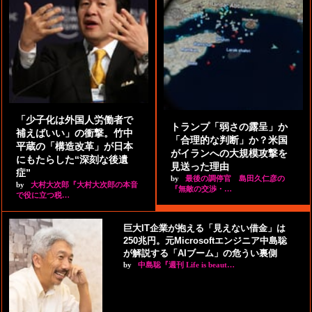
「少子化は外国人労働者で
トランプ「弱さの露呈」か
補えばいい」の衝撃。竹中
「合理的な判断」か？米国
平蔵の「構造改革」が日本
がイランへの大規模攻撃を
にもたらした“深刻な後遺
見送った理由
症”
by
最後の調停官 島田久仁彦の
by
大村大次郎『大村大次郎の本音
『無敵の交渉・…
で役に立つ税…
巨大IT企業が抱える「見えない借金」は
250兆円。元Microsoftエンジニア中島聡
が解説する「AIブーム」の危うい裏側
by
中島聡『週刊 Life is beaut…