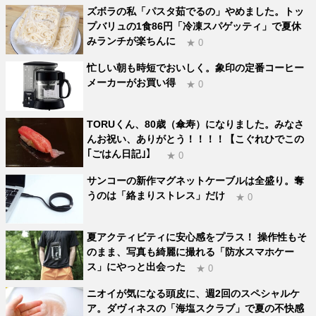
ズボラの私「パスタ茹でるの」やめました。トッ
プバリュの1食86円「冷凍スパゲッティ」で夏休
みランチが楽ちんに
★ 0
忙しい朝も時短でおいしく。象印の定番コーヒー
メーカーがお買い得
★ 0
TORUくん、80歳（傘寿）になりました。みなさ
んお祝い、ありがとう！！！！【こぐれひでこの
｢ごはん日記｣】
★ 0
サンコーの新作マグネットケーブルは全盛り。奪
うのは「絡まりストレス」だけ
★ 0
夏アクティビティに安心感をプラス！ 操作性もそ
のまま、写真も綺麗に撮れる「防水スマホケー
ス」にやっと出会った
★ 0
ニオイが気になる頭皮に、週2回のスペシャルケ
ア。ダヴィネスの「海塩スクラブ」で夏の不快感