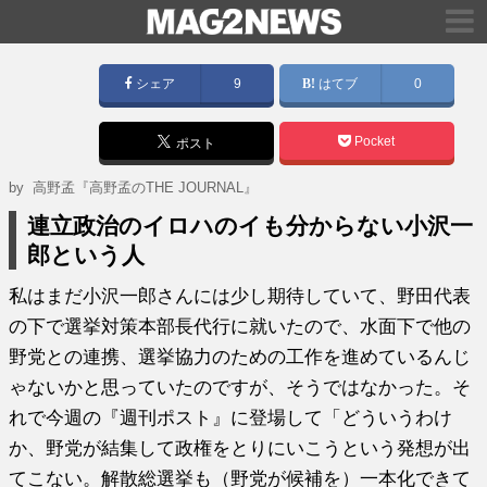
シェア
9
はてブ
0
Pocket
ポスト
by
高野孟『高野孟のTHE JOURNAL』
連立政治のイロハのイも分からない小沢一
郎という人
私はまだ小沢一郎さんには少し期待していて、野田代表
の下で選挙対策本部長代行に就いたので、水面下で他の
野党との連携、選挙協力のための工作を進めているんじ
ゃないかと思っていたのですが、そうではなかった。そ
れで今週の『週刊ポスト』に登場して「どういうわけ
か、野党が結集して政権をとりにいこうという発想が出
てこない。解散総選挙も（野党が候補を）一本化できて