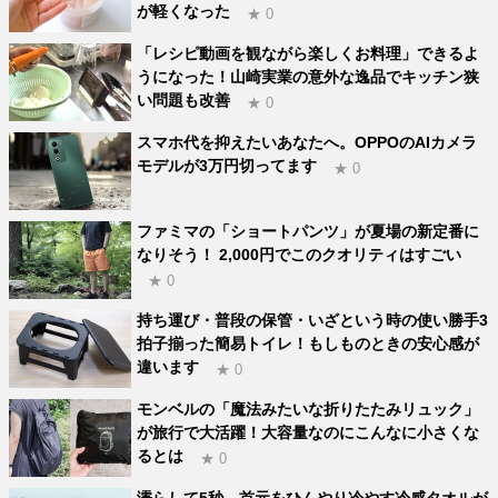
が軽くなった
★ 0
「レシピ動画を観ながら楽しくお料理」できるよ
うになった！山崎実業の意外な逸品でキッチン狭
い問題も改善
★ 0
スマホ代を抑えたいあなたへ。OPPOのAIカメラ
モデルが3万円切ってます
★ 0
ファミマの「ショートパンツ」が夏場の新定番に
なりそう！ 2,000円でこのクオリティはすごい
★ 0
持ち運び・普段の保管・いざという時の使い勝手3
拍子揃った簡易トイレ！もしものときの安心感が
違います
★ 0
モンベルの「魔法みたいな折りたたみリュック」
が旅行で大活躍！大容量なのにこんなに小さくな
るとは
★ 0