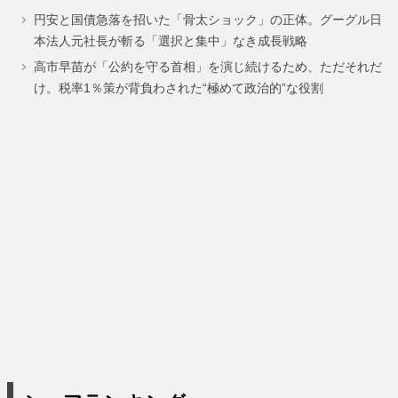
円安と国債急落を招いた「骨太ショック」の正体。グーグル日
ー
ー
ー
ー
ー
本法人元社長が斬る「選択と集中」なき成長戦略
ジ
ジ
ジ
ジ
ジ
高市早苗が「公約を守る首相」を演じ続けるため、ただそれだ
け。税率1％策が背負わされた“極めて政治的”な役割