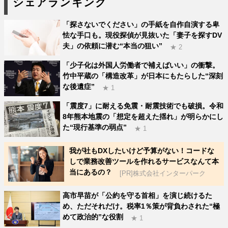
シェアランキング
「探さないでください」の手紙を自作自演する卑
怯な手口も。現役探偵が見抜いた「妻子を探すDV
夫」の依頼に潜む“本当の狙い”
★ 2
「少子化は外国人労働者で補えばいい」の衝撃。
竹中平蔵の「構造改革」が日本にもたらした“深刻
な後遺症”
★ 1
「震度7」に耐える免震・耐震技術でも破損。令和
8年熊本地震の「想定を超えた揺れ」が明らかにし
た“現行基準の弱点”
★ 1
我が社もDXしたいけど予算がない！コードな
しで業務改善ツールを作れるサービスなんて本
当にあるの？
[PR]株式会社インターパーク
高市早苗が「公約を守る首相」を演じ続けるた
め、ただそれだけ。税率1％策が背負わされた“極
めて政治的”な役割
★ 1