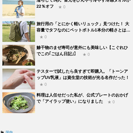
濡らして5秒。首元をひんやり冷やす冷感タオルが
22％オフ
★ 0
旅行用の「とにかく軽いリュック」見つけた！ 大
容量でタフなのにペットボトル1本分の軽さとは…
★ 0
鯵干物のまぜ寿司が意外にも美味しい【こぐれひ
でこの｢ごはん日記｣】
★ 0
テスターで試したら良すぎて即購入。「トーンア
ップUV乳液」は資生堂の技術が光る名作だった！
★ 0
料理は人任せだった私が、公式プレートのおかげ
で「アイラップ使い」になりました
★ 0
カ
国内