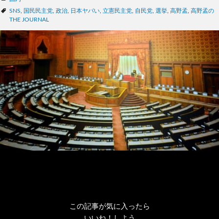
テ
タ
SNS
,
国民民主党
,
政治
,
日本ヤバい
,
立憲民主党
,
自民党
,
選挙
,
高野孟
,
高野孟の
ゴ
グ
THE JOURNAL
リ
ー
この記事が気に入ったら
いいね！しよう