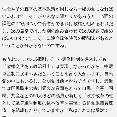
理念やその直下の基本政策が同じなら一緒の党になれば
いいわけで、そこがどんなに隔たりがあろうと、当面の
課題の2つか3つかで合意ができれば政権が組めるわけだ
し、次の選挙ではまた別の組み合わせで次の課題で組め
ばいいわけです。そこに連立政治時代の醍醐味があると
いうことが分からないのですね。
もう1つ、これに関連して、小選挙区制を導入しても
「政権交代ある政治風土」は実現しなかったから、中選
挙区制に戻すべきだということを言う人がいます。自民
党の中にもいるし、公明党は前々からそうですし、最近
では国民民主の古川元久が音頭をとって自民、立憲、国
民、共産などの50人ほどの議員が新しく「政治改革の柱
として衆院選挙制度の抜本改革を実現する超党派議員連
盟」を結成したりしていますが、私はこれには反対で