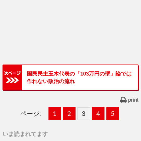
国民民主玉木代表の「103万円の壁」論では
作れない政治の流れ
print
ページ:
固
1
固
2
,
固
3
,
固
4
,
固
5
,
定
定
定
定
定
いま読まれてます
ペ
ペ
ペ
ペ
ペ