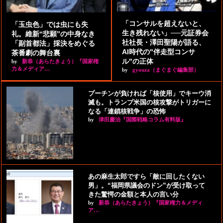
「コンサルを超えないと、
「玉虫色」では虫にも失
生き残れない」──元証券会
礼。維新“悲願”の中身なき
社社長・澤田聖陽が語る、
「副首都法」採決をめぐる
AI時代の"伴走型コンサ
茶番劇の舞台裏
ル"の正体
by
新恭（あらたきょう）『国家権
力＆メディア…
by
gyouza（まぐまぐ編集部）
プーチンが負ければ「核使用」でキーウ消
滅も。トランプ米国の核攻撃がトリガーに
なる「連鎖核戦争」の恐怖
by
津田慶治『国際戦略コラム有料版』
あの麻生太郎ですら「敵に回したくない
男」。“福岡県議会のドン”が受け取って
きた驚愕の金額と本人の言い分
by
新恭（あらたきょう）『国家権力＆メディ
ア…