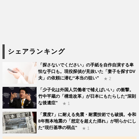
シェアランキング
「探さないでください」の手紙を自作自演する卑
怯な手口も。現役探偵が見抜いた「妻子を探すDV
夫」の依頼に潜む“本当の狙い”
★ 2
「少子化は外国人労働者で補えばいい」の衝撃。
竹中平蔵の「構造改革」が日本にもたらした“深刻
な後遺症”
★ 1
「震度7」に耐える免震・耐震技術でも破損。令和
8年熊本地震の「想定を超えた揺れ」が明らかにし
た“現行基準の弱点”
★ 1