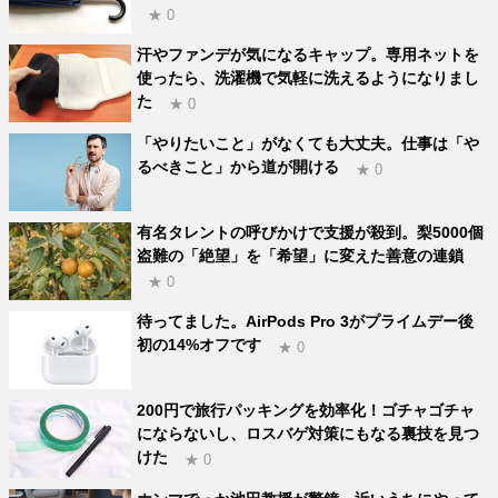
★ 0
汗やファンデが気になるキャップ。専用ネットを
使ったら、洗濯機で気軽に洗えるようになりまし
た
★ 0
「やりたいこと」がなくても大丈夫。仕事は「や
るべきこと」から道が開ける
★ 0
有名タレントの呼びかけで支援が殺到。梨5000個
盗難の「絶望」を「希望」に変えた善意の連鎖
★ 0
待ってました。AirPods Pro 3がプライムデー後
初の14%オフです
★ 0
200円で旅行パッキングを効率化！ゴチャゴチャ
にならないし、ロスバゲ対策にもなる裏技を見つ
けた
★ 0