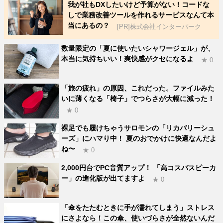
我が社もDXしたいけど予算がない！コードな
しで業務改善ツールを作れるサービスなんて本
当にあるの？
[PR]株式会社インターパーク
数量限定の「夏に使いたいシャワージェル」が、
本当に気持ちいい！爽快感がクセになるよ
★ 0
「旅の疲れ」の原因、これだった。ファイルみた
いに薄くなる「椅子」でつらさが大幅に減った！
★ 0
裸足でも履けちゃうサロモンの「リカバリーシュ
ーズ」にハマり中！ 夏のおでかけに快適なんだよ
ね〜
★ 0
2,000円台でPC音質アップ！ 「高コスパスピーカ
ー」の進化版が出てますよ
★ 0
「傘をたたむときに手が濡れてしまう」ストレス
にさよなら！この傘、使いづらさが全然ないんだ