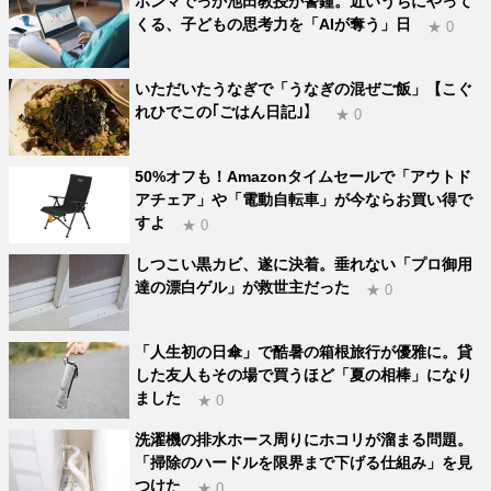
ホンマでっか池田教授が警鐘。近いうちにやって
くる、子どもの思考力を「AIが奪う」日
★ 0
いただいたうなぎで「うなぎの混ぜご飯」【こぐ
れひでこの｢ごはん日記｣】
★ 0
50%オフも！Amazonタイムセールで「アウトド
アチェア」や「電動自転車」が今ならお買い得で
すよ
★ 0
しつこい黒カビ、遂に決着。垂れない「プロ御用
達の漂白ゲル」が救世主だった
★ 0
「人生初の日傘」で酷暑の箱根旅行が優雅に。貸
した友人もその場で買うほど「夏の相棒」になり
ました
★ 0
洗濯機の排水ホース周りにホコリが溜まる問題。
「掃除のハードルを限界まで下げる仕組み」を見
つけた
★ 0