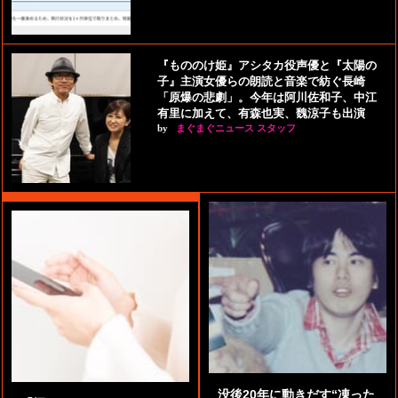
『もののけ姫』アシタカ役声優と『太陽の
子』主演女優らの朗読と音楽で紡ぐ長崎
「原爆の悲劇」。今年は阿川佐和子、中江
有里に加えて、有森也実、魏涼子も出演
by
まぐまぐニュース スタッフ
没後20年に動きだす“凍った