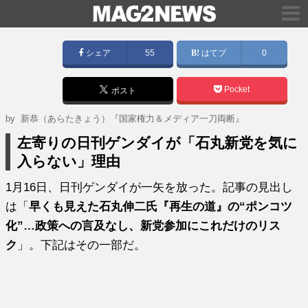
シェア
55
はてブ
0
Pocket
ポスト
by
新恭（あらたきょう）『国家権力＆メディア一刀両断』
左寄りの日刊ゲンダイが「石丸新党を気に
入らない」理由
1月16日、日刊ゲンダイが一矢を放った。記事の見出し
は「
早くも見えた石丸伸二氏『再生の道』の“ポンコツ
化”…政策への言及なし、新党参加にこれだけのリス
ク
」。下記はその一部だ。