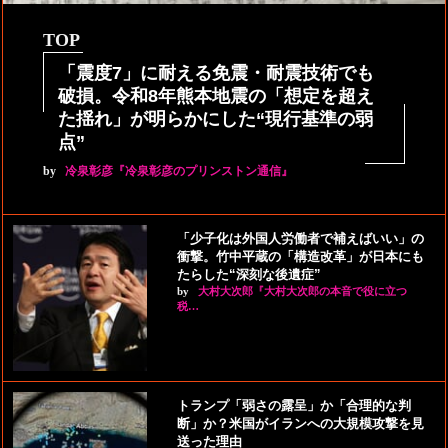
TOP
「震度7」に耐える免震・耐震技術でも
破損。令和8年熊本地震の「想定を超え
た揺れ」が明らかにした“現行基準の弱
点”
by
冷泉彰彦『冷泉彰彦のプリンストン通信』
「少子化は外国人労働者で補えばいい」の
衝撃。竹中平蔵の「構造改革」が日本にも
たらした“深刻な後遺症”
by
大村大次郎『大村大次郎の本音で役に立つ
税…
トランプ「弱さの露呈」か「合理的な判
断」か？米国がイランへの大規模攻撃を見
送った理由