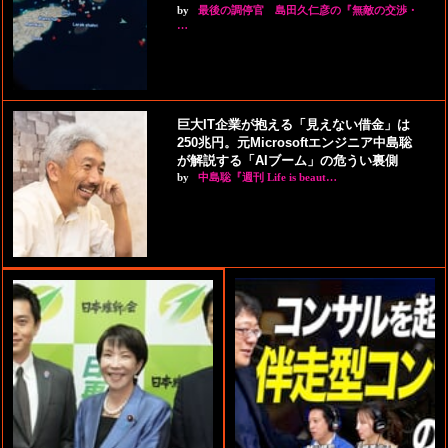
by
最後の調停官 島田久仁彦の『無敵の交渉・
…
巨大IT企業が抱える「見えない借金」は
250兆円。元Microsoftエンジニア中島聡
が解説する「AIブーム」の危うい裏側
by
中島聡『週刊 Life is beaut…