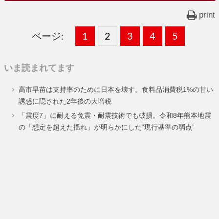
print
ページ:
固
1
固
2
,
固
3
,
固
4
,
固
5
,
定
定
定
定
定
いま読まれてます
ペ
ペ
ペ
ペ
ペ
高市早苗は支持率のために日本を壊す。食料品消費税1%の甘い
ー
ー
ー
ー
ー
誘惑に隠された2年後の大増税
ジ
ジ
ジ
ジ
ジ
「震度7」に耐える免震・耐震技術でも破損。令和8年熊本地震
の「想定を超えた揺れ」が明らかにした“現行基準の弱点”