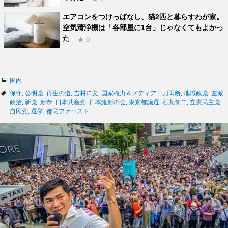
エアコンをつけっぱなし、猫2匹と暮らすわが家。
空気清浄機は「各部屋に1台」じゃなくてもよかっ
た
★ 0
カ
国内
テ
タ
保守
,
公明党
,
再生の道
,
吉村洋文
,
国家権力＆メディア一刀両断
,
地域政党
,
左派
,
ゴ
グ
政治
,
新党
,
新恭
,
日本共産党
,
日本維新の会
,
東京都議選
,
石丸伸二
,
立憲民主党
,
リ
自民党
,
選挙
,
都民ファースト
ー