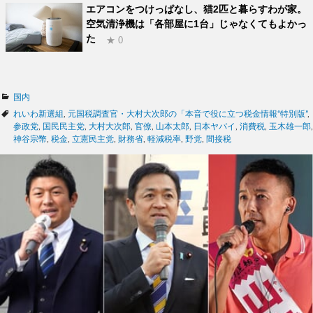
エアコンをつけっぱなし、猫2匹と暮らすわが家。
空気清浄機は「各部屋に1台」じゃなくてもよかっ
た
★ 0
カ
国内
テ
タ
れいわ新選組
,
元国税調査官・大村大次郎の「本音で役に立つ税金情報“特別版”
,
ゴ
グ
参政党
,
国民民主党
,
大村大次郎
,
官僚
,
山本太郎
,
日本ヤバイ
,
消費税
,
玉木雄一郎
,
リ
神谷宗幣
,
税金
,
立憲民主党
,
財務省
,
軽減税率
,
野党
,
間接税
ー