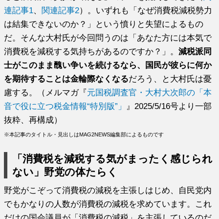
連記事1
、
関連記事2
）。いずれも「なぜ消費税減税勢力
は結集できないのか？」という憤りと失望によるもの
だ。そんな大村氏が今回問うのは「あなた方には本気で
消費税を減税する気持ちがあるのですか？」。
減税派同
士がこのまま醜い争いを続けるなら、国民が彼らに何か
を期待することは金輪際なくなる
だろう、と大村氏は憂
慮する。（メルマガ『
元国税調査官・大村大次郎の「本
音で役に立つ税金情報“特別版”」
』2025/5/16号より一部
抜粋、再構成）
※本記事のタイトル・見出しはMAG2NEWS編集部によるものです
「消費税を減税する気がまったく感じられ
ない」野党の体たらく
野党がこぞって消費税の減税を主張しはじめ、自民党内
でもかなりの人数が消費税の減税を求めています。これ
だけの国会議員が「消費税の減税」を主張しているのだ