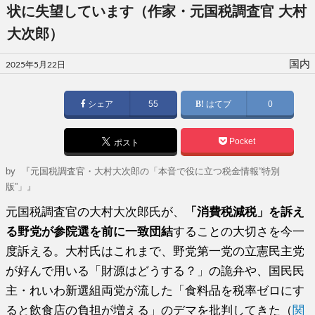
状に失望しています（作家・元国税調査官 大村
大次郎）
投
国内
2025年5月22日
稿
日:
シェア
55
はてブ
0
Pocket
ポスト
by
『元国税調査官・大村大次郎の「本音で役に立つ税金情報“特別
版”」』
元国税調査官の大村大次郎氏が、
「消費税減税」を訴え
る野党が参院選を前に一致団結
することの大切さを今一
度訴える。大村氏はこれまで、野党第一党の立憲民主党
が好んで用いる「財源はどうする？」の詭弁や、国民民
主・れいわ新選組両党が流した「食料品を税率ゼロにす
ると飲食店の負担が増える」のデマを批判してきた（
関