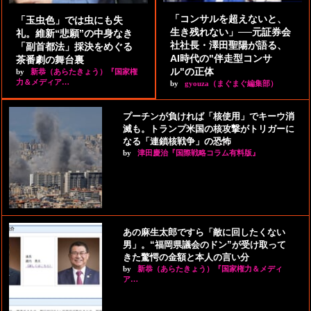
「コンサルを超えないと、
「玉虫色」では虫にも失
生き残れない」──元証券会
礼。維新“悲願”の中身なき
社社長・澤田聖陽が語る、
「副首都法」採決をめぐる
AI時代の"伴走型コンサ
茶番劇の舞台裏
ル"の正体
by
新恭（あらたきょう）『国家権
力＆メディア…
by
gyouza（まぐまぐ編集部）
プーチンが負ければ「核使用」でキーウ消
滅も。トランプ米国の核攻撃がトリガーに
なる「連鎖核戦争」の恐怖
by
津田慶治『国際戦略コラム有料版』
あの麻生太郎ですら「敵に回したくない
男」。“福岡県議会のドン”が受け取って
きた驚愕の金額と本人の言い分
by
新恭（あらたきょう）『国家権力＆メディ
ア…