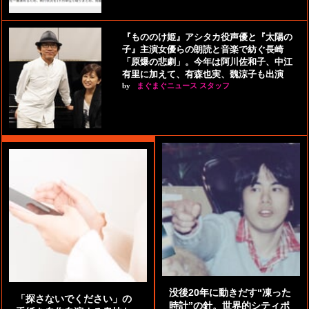
『もののけ姫』アシタカ役声優と『太陽の
子』主演女優らの朗読と音楽で紡ぐ長崎
「原爆の悲劇」。今年は阿川佐和子、中江
有里に加えて、有森也実、魏涼子も出演
by
まぐまぐニュース スタッフ
没後20年に動きだす“凍った
「探さないでください」の
時計”の針。世界的シティポ