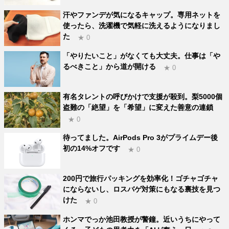
汗やファンデが気になるキャップ。専用ネットを
使ったら、洗濯機で気軽に洗えるようになりまし
た
★ 0
「やりたいこと」がなくても大丈夫。仕事は「や
るべきこと」から道が開ける
★ 0
有名タレントの呼びかけで支援が殺到。梨5000個
盗難の「絶望」を「希望」に変えた善意の連鎖
★ 0
待ってました。AirPods Pro 3がプライムデー後
初の14%オフです
★ 0
200円で旅行パッキングを効率化！ゴチャゴチャ
にならないし、ロスバゲ対策にもなる裏技を見つ
けた
★ 0
ホンマでっか池田教授が警鐘。近いうちにやって