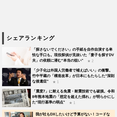
シェアランキング
「探さないでください」の手紙を自作自演する卑
怯な手口も。現役探偵が見抜いた「妻子を探すDV
夫」の依頼に潜む“本当の狙い”
★ 2
「少子化は外国人労働者で補えばいい」の衝撃。
竹中平蔵の「構造改革」が日本にもたらした“深刻
な後遺症”
★ 1
「震度7」に耐える免震・耐震技術でも破損。令和
8年熊本地震の「想定を超えた揺れ」が明らかにし
た“現行基準の弱点”
★ 1
我が社もDXしたいけど予算がない！コードな