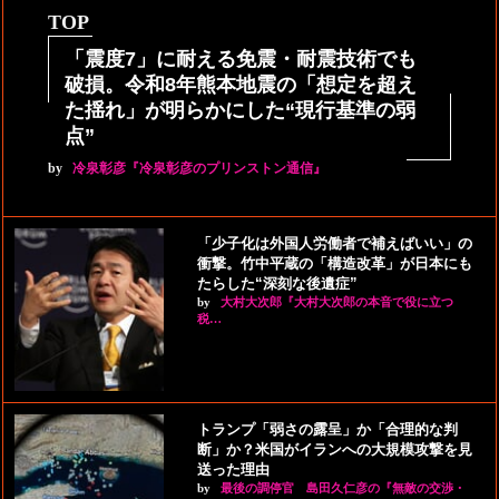
TOP
「震度7」に耐える免震・耐震技術でも
破損。令和8年熊本地震の「想定を超え
た揺れ」が明らかにした“現行基準の弱
点”
by
冷泉彰彦『冷泉彰彦のプリンストン通信』
「少子化は外国人労働者で補えばいい」の
衝撃。竹中平蔵の「構造改革」が日本にも
たらした“深刻な後遺症”
by
大村大次郎『大村大次郎の本音で役に立つ
税…
トランプ「弱さの露呈」か「合理的な判
断」か？米国がイランへの大規模攻撃を見
送った理由
by
最後の調停官 島田久仁彦の『無敵の交渉・