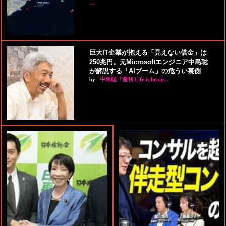
…
巨大IT企業が抱える「見えない借金」は
250兆円。元Microsoftエンジニア中島聡
が解説する「AIブーム」の危うい裏側
by
中島聡『週刊 Life is beaut…