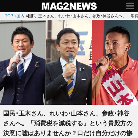
TOP
»
国内
»
国民･玉木さん、れいわ･山本さん、参政･神谷さんへ。「消
国民･玉木さん、れいわ･山本さん、参政･神谷
さんへ。「消費税を減税する」という貴殿方の
決意に嘘はありませんか？口だけ自分だけの惨