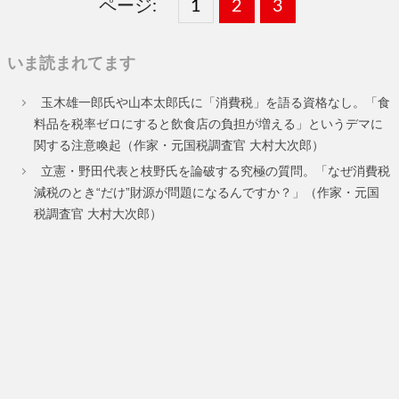
ページ:
固
1
固
2
,
固
3
,
定
定
定
いま読まれてます
ペ
ペ
ペ
玉木雄一郎氏や山本太郎氏に「消費税」を語る資格なし。「食
ー
ー
ー
料品を税率ゼロにすると飲食店の負担が増える」というデマに
関する注意喚起（作家・元国税調査官 大村大次郎）
ジ
ジ
ジ
立憲・野田代表と枝野氏を論破する究極の質問。「なぜ消費税
減税のとき“だけ”財源が問題になるんですか？」（作家・元国
税調査官 大村大次郎）