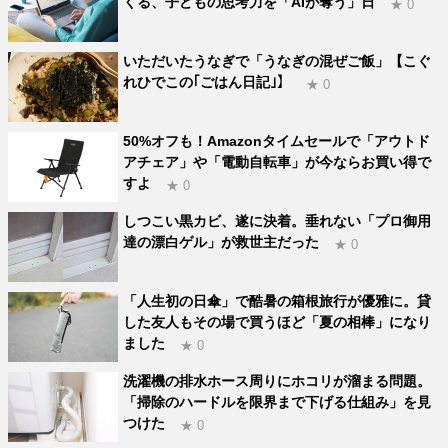
くる、子どもの思考力を「AIが奪う」日
★ 0
いただいたうなぎで「うなぎの混ぜご飯」【こぐ
れひでこの｢ごはん日記｣】
★ 0
50%オフも！Amazonタイムセールで「アウトド
アチェア」や「電動自転車」が今ならお買い得で
すよ
★ 0
しつこい黒カビ、遂に決着。垂れない「プロ御用
達の漂白ゲル」が救世主だった
★ 0
「人生初の日傘」で酷暑の箱根旅行が優雅に。貸
した友人もその場で買うほど「夏の相棒」になり
ました
★ 0
洗濯機の排水ホース周りにホコリが溜まる問題。
「掃除のハードルを限界まで下げる仕組み」を見
つけた
★ 0