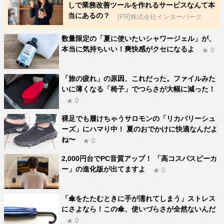
しで業務改善ツールを作れるサービスなんて本
当にあるの？
[PR]株式会社インターパーク
数量限定の「夏に使いたいシャワージェル」が、
本当に気持ちいい！爽快感がクセになるよ
★ 0
「旅の疲れ」の原因、これだった。ファイルみた
いに薄くなる「椅子」でつらさが大幅に減った！
★ 0
裸足でも履けちゃうサロモンの「リカバリーシュ
ーズ」にハマり中！ 夏のおでかけに快適なんだよ
ね〜
★ 0
2,000円台でPC音質アップ！ 「高コスパスピーカ
ー」の進化版が出てますよ
★ 0
「傘をたたむときに手が濡れてしまう」ストレス
にさよなら！この傘、使いづらさが全然ないんだ
★ 0