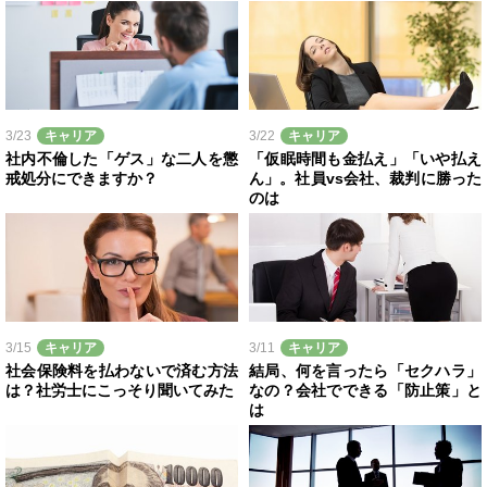
3/23
キャリア
3/22
キャリア
社内不倫した「ゲス」な二人を懲
「仮眠時間も金払え」「いや払え
戒処分にできますか？
ん」。社員vs会社、裁判に勝った
のは
3/15
キャリア
3/11
キャリア
社会保険料を払わないで済む方法
結局、何を言ったら「セクハラ」
は？社労士にこっそり聞いてみた
なの？会社でできる「防止策」と
は