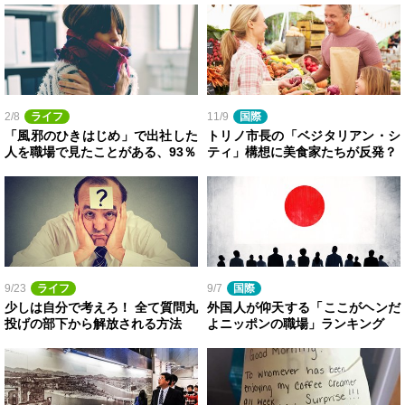
2/8
ライフ
11/9
国際
「風邪のひきはじめ」で出社した
トリノ市長の「ベジタリアン・シ
人を職場で見たことがある、93％
ティ」構想に美食家たちが反発？
9/23
ライフ
9/7
国際
少しは自分で考えろ！ 全て質問丸
外国人が仰天する「ここがヘンだ
投げの部下から解放される方法
よニッポンの職場」ランキング