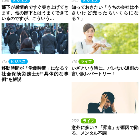
10/8
ビジネス
5/17
ビジネス
部下が感情的ですぐ突き上げてき
知っておきたい「うちの会社は小
ます。他の部下とはうまくできて
さいけど売ったらいくらにな
いるのですが、こういう…
る？」
7/5
ビジネス
7/3
ライフ
移動時間が「労働時間」になる？
いざという時に。バレない遅刻の
社会保険労務士が“具体的な事
言い訳レパートリー！
例”を解説
2/22
ライフ
意外に多い？「昇進」が原因で陥
る、メンタル不調