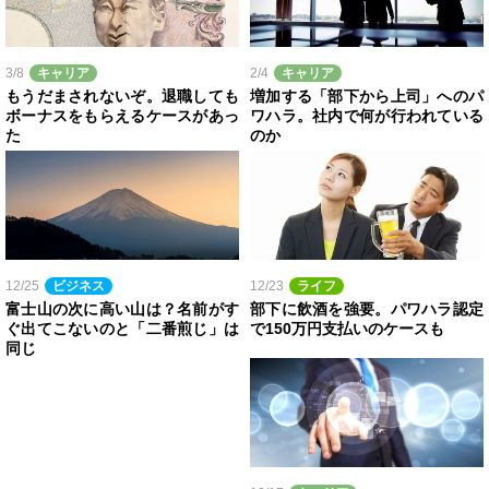
3/8
キャリア
2/4
キャリア
もうだまされないぞ。退職しても
増加する「部下から上司」へのパ
ボーナスをもらえるケースがあっ
ワハラ。社内で何が行われている
た
のか
12/25
ビジネス
12/23
ライフ
富士山の次に高い山は？名前がす
部下に飲酒を強要。パワハラ認定
ぐ出てこないのと「二番煎じ」は
で150万円支払いのケースも
同じ