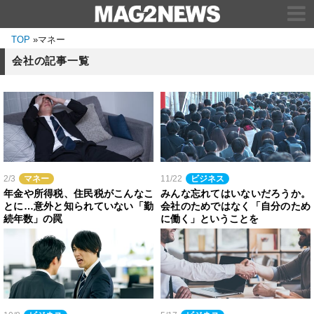
TOP
»
マネー
会社の記事一覧
2/3
マネー
11/22
ビジネス
年金や所得税、住民税がこんなこ
みんな忘れてはいないだろうか。
とに…意外と知られていない「勤
会社のためではなく「自分のため
続年数」の罠
に働く」ということを