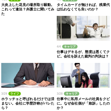
大炎上した花見の場所取り騒動。
タイムカードが無ければ、残業代
これって違法？弁護士に聞いてみ
は払わなくても良いのか？
た
4/4
キャリア
仕事はデキるが、態度は悪くてク
ビ。会社を訴えた裁判の判決は？
3/29
ライフ
3/28
キャリア
ホラッチョと呼ばれるだけでは済
仕事中に私用メールの社員をクビ
まない。会社に学歴詐称がバレた
に。なぜ会社側が「敗訴」したの
ら？
か？