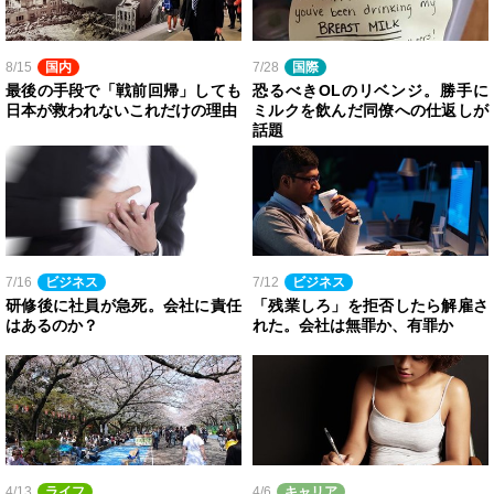
8/15
国内
7/28
国際
最後の手段で「戦前回帰」しても
恐るべきOLのリベンジ。勝手に
日本が救われないこれだけの理由
ミルクを飲んだ同僚への仕返しが
話題
7/16
ビジネス
7/12
ビジネス
研修後に社員が急死。会社に責任
「残業しろ」を拒否したら解雇さ
はあるのか？
れた。会社は無罪か、有罪か
4/13
ライフ
4/6
キャリア