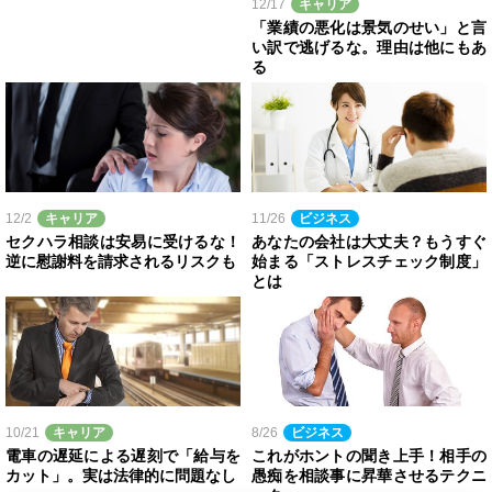
12/17
キャリア
「業績の悪化は景気のせい」と言
い訳で逃げるな。理由は他にもあ
る
12/2
キャリア
11/26
ビジネス
セクハラ相談は安易に受けるな！
あなたの会社は大丈夫？もうすぐ
逆に慰謝料を請求されるリスクも
始まる「ストレスチェック制度」
とは
10/21
キャリア
8/26
ビジネス
電車の遅延による遅刻で「給与を
これがホントの聞き上手！相手の
カット」。実は法律的に問題なし
愚痴を相談事に昇華させるテクニ