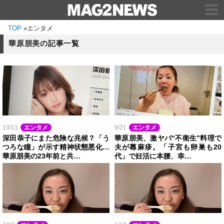
TOP
»
エンタメ
華原朋美の記事一覧
10/11
エンタメ
9/21
エンタメ
深田恭子にまた危険な兆候？「う
華原朋美、激ヤバ“不衛生”料理で
つろな瞳」が示す精神状態悪化…
夫が蕁麻疹。「子宮も卵巣も20
華原朋美の23年前と共…
代」で妊活に本腰、幸…