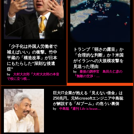
「少子化は外国人労働者で
トランプ「弱さの露呈」か
補えばいい」の衝撃。竹中
「合理的な判断」か？米国
平蔵の「構造改革」が日本
がイランへの大規模攻撃を
にもたらした“深刻な後遺
見送った理由
症”
by
最後の調停官 島田久仁彦の
by
大村大次郎『大村大次郎の本音
『無敵の交渉・…
で役に立つ税…
巨大IT企業が抱える「見えない借金」は
250兆円。元Microsoftエンジニア中島聡
が解説する「AIブーム」の危うい裏側
by
中島聡『週刊 Life is beaut…