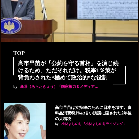
TOP
高市早苗が「公約を守る首相」を演じ続
けるため、ただそれだけ。税率1％策が
背負わされた“極めて政治的”な役割
by
新恭（あらたきょう）『国家権力＆メディア…
高市早苗は支持率のために日本を壊す。食
料品消費税1%の甘い誘惑に隠された2年後
の大増税
by
小林よしのり『小林よしのりライジング』