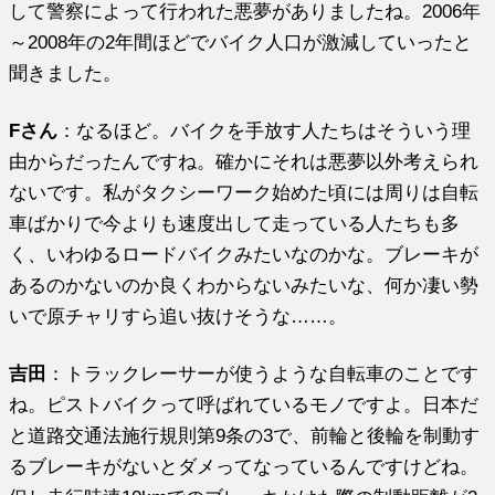
して警察によって行われた悪夢がありましたね。2006年
～2008年の2年間ほどでバイク人口が激減していったと
聞きました。
Fさん
：なるほど。バイクを手放す人たちはそういう理
由からだったんですね。確かにそれは悪夢以外考えられ
ないです。私がタクシーワーク始めた頃には周りは自転
車ばかりで今よりも速度出して走っている人たちも多
く、いわゆるロードバイクみたいなのかな。ブレーキが
あるのかないのか良くわからないみたいな、何か凄い勢
いで原チャリすら追い抜けそうな……。
吉田
：トラックレーサーが使うような自転車のことです
ね。ピストバイクって呼ばれてい
るモノですよ。日本だ
と道路交通法施行規則第9条の3で、前輪と後輪を制動す
るブレーキがないとダメってなっているんですけどね。