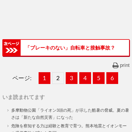
「ブレーキのない」自転車と接触事故？
print
ページ:
固
1
固
2
,
固
3
,
固
4
,
固
5
,
固
6
,
定
定
定
定
定
定
いま読まれてます
ペ
ペ
ペ
ペ
ペ
ペ
多摩動物公園「ライオン3頭の死」が示した酷暑の脅威。夏の暑
ー
ー
ー
ー
ー
ー
さは「新たな自然災害」になった
ジ
ジ
ジ
ジ
ジ
ジ
危険を察知する力は経験と教育で育つ。熊本地震とイオンモー