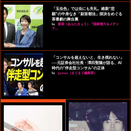
「玉虫色」では虫にも失礼。維新“悲
願”の中身なき「副首都法」採決をめぐる
茶番劇の舞台裏
by
新恭（あらたきょう）『国家権力＆メディ
ア…
「コンサルを超えないと、生き残れない」
──元証券会社社長・澤田聖陽が語る、AI
時代の"伴走型コンサル"の正体
by
gyouza（まぐまぐ編集部）