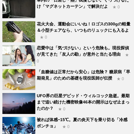
車内の「日差し・熱」我慢しない。くっつけるだ
け「マグネットカーテン」で解決だよ
★ 0
花火大会、運動会にいいね！ロゴスの300gの軽量
＆小型チェアなら、いつものリュックにも入るよ
★ 0
恋愛中は「気づけない」という危険も。現役探偵
が見てきた「友人の勘」が意外と当たる理由
★
0
「血糖値は正常だから安心」は危険？ 糖尿病「早
期発見」のための基礎を現役医師が伝授
★ 0
UFO界の巨星デビッド・ウィルコック急逝。最期
まで追い続けた機密映像46本の開示はなぜ止まっ
たのか？
★ 0
被れば体感−15℃。夏の炎天下を乗り切る「冷感
ポンチョ」
★ 0