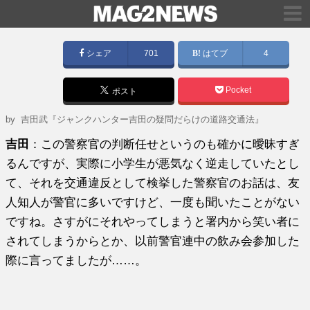
シェア
701
はてブ
4
Pocket
ポスト
by
吉田武『ジャンクハンター吉田の疑問だらけの道路交通法』
吉田
：この警察官の判断任せというのも確かに曖昧すぎ
るんですが、実際に小学生が悪気なく逆走していたとし
て、それを交通違反として検挙した警察官のお話は、友
人知人が警官に多いですけど、一度も聞いたことがない
ですね。さすがにそれやってしまうと署内から笑い者に
されてしまうからとか、以前警官連中の飲み会参加した
際に言ってましたが……。