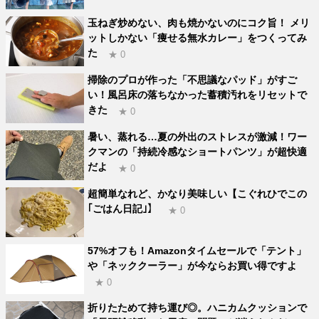
玉ねぎ炒めない、肉も焼かないのにコク旨！ メリ
ットしかない「痩せる無水カレー」をつくってみ
た
★ 0
掃除のプロが作った「不思議なパッド」がすご
い！風呂床の落ちなかった蓄積汚れをリセットで
きた
★ 0
暑い、蒸れる…夏の外出のストレスが激減！ワー
クマンの「持続冷感なショートパンツ」が超快適
だよ
★ 0
超簡単なれど、かなり美味しい【こぐれひでこの
｢ごはん日記｣】
★ 0
57%オフも！Amazonタイムセールで「テント」
や「ネッククーラー」が今ならお買い得ですよ
★ 0
折りたためて持ち運び◎。ハニカムクッションで