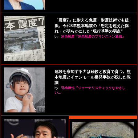
「震度7」に耐える免震・耐震技術でも破
損。令和8年熊本地震の「想定を超えた揺
れ」が明らかにした“現行基準の弱点”
by
冷泉彰彦『冷泉彰彦のプリンストン通信』
危険を察知する力は経験と教育で育つ。熊
本地震とイオンモール爆発事故が残した教
訓
by
引地達也『ジャーナリスティックなやさし
い…