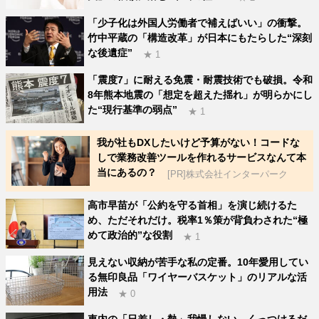
「少子化は外国人労働者で補えばいい」の衝撃。
竹中平蔵の「構造改革」が日本にもたらした“深刻
な後遺症”
★ 1
「震度7」に耐える免震・耐震技術でも破損。令和
8年熊本地震の「想定を超えた揺れ」が明らかにし
た“現行基準の弱点”
★ 1
我が社もDXしたいけど予算がない！コードな
しで業務改善ツールを作れるサービスなんて本
当にあるの？
[PR]株式会社インターパーク
高市早苗が「公約を守る首相」を演じ続けるた
め、ただそれだけ。税率1％策が背負わされた“極
めて政治的”な役割
★ 1
見えない収納が苦手な私の定番。10年愛用してい
る無印良品「ワイヤーバスケット」のリアルな活
用法
★ 0