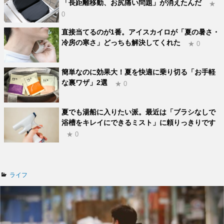
「長距離移動、お尻痛い問題」が消えたんだ
★
0
直接当てるのが1番。アイスカイロが「夏の暑さ・
冷房の寒さ」どっちも解決してくれた
★ 0
簡単なのに効果大！夏を快適に乗り切る「お手軽
な裏ワザ」2選
★ 0
夏でも湯船に入りたい派。最近は「ブラシなしで
浴槽をキレイにできるミスト」に頼りっきりです
★ 0
カ
ライフ
テ
ゴ
リ
ー