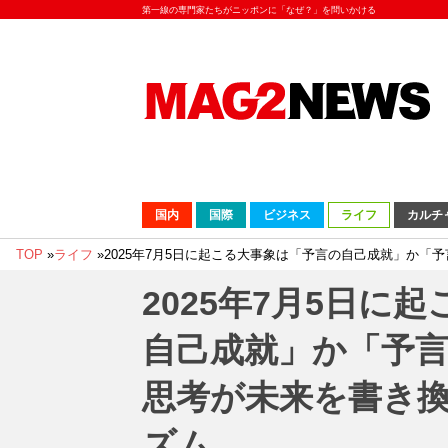
第一線の専門家たちがニッポンに「なぜ？」を問いかける
国内
国際
ビジネス
ライフ
カルチ
TOP
»
ライフ
»
2025年7月5日に起こる大事象は「予言の自己成就」か
2025年7月5日に
自己成就」か「予
思考が未来を書き
ズム