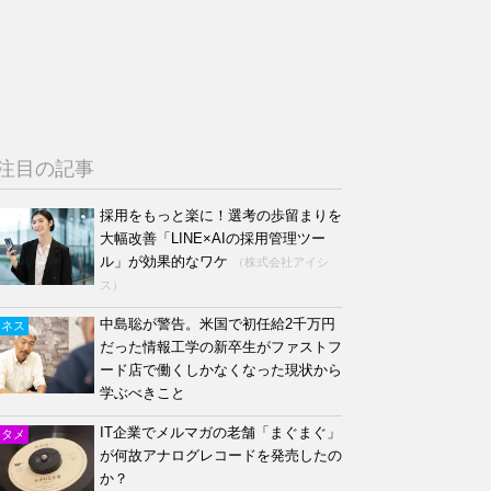
注目の記事
採用をもっと楽に！選考の歩留まりを
大幅改善「LINE×AIの採用管理ツー
ル」が効果的なワケ
（株式会社アイシ
ス）
中島聡が警告。米国で初任給2千万円
ジネス
だった情報工学の新卒生がファストフ
ード店で働くしかなくなった現状から
学ぶべきこと
IT企業でメルマガの老舗「まぐまぐ」
ンタメ
が何故アナログレコードを発売したの
か？