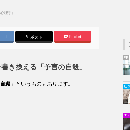
楽心理学』
Pocket
1
ポスト
PR
を書き換える「予言の自殺」
自殺
」というものもあります。
ビ
エ