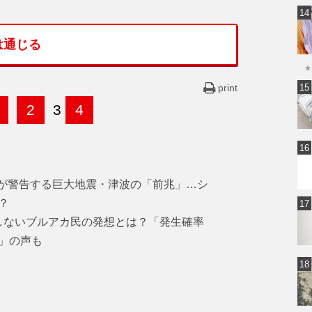
は通じる
★
print
2
3
4
スが警告する巨大地震・津波の「前兆」…シ
？
しないブルアカ民の発想とは？「発生確率
」の声も