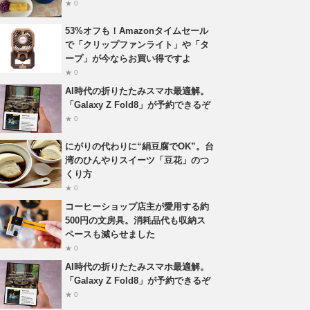
★ 0
53%オフも！Amazonタイムセール
で「クリップファンライト」や「タ
ープ」が今ならお買い得ですよ
★ 0
AI時代の折りたたみスマホ最適解。
「Galaxy Z Fold8」が予約できるぞ
★ 0
にがりの代わりに“絹豆腐でOK”。台
湾のひんやりスイーツ「豆花」のつ
くり方
★ 0
コーヒーショップ店主が愛用する約
500円の文房具。消耗品代も収納ス
ペースも減らせました
★ 0
AI時代の折りたたみスマホ最適解。
「Galaxy Z Fold8」が予約できるぞ
★ 0