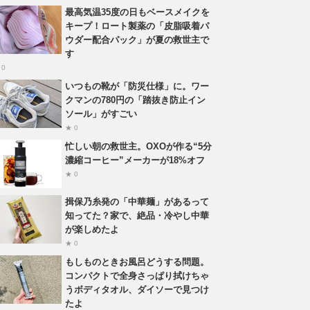
最高気温35度の日もベースメイクを
キープ！ロート製薬の「皮脂吸着パ
ウダー配合パック」が夏の救世主で
す
 0
いつもの靴が「防災仕様」に。ワー
クマンの780円の「踏抜き防止イン
ソール」がすごい
★ 0
忙しい朝の救世主。OXOが作る“5分
濃縮コーヒー”メーカーが18%オフ
★ 0
揖保乃糸発の「中華麺」があるって
知ってた？家で、絶品・冷やし中華
が楽しめたよ
★ 0
もしものときお風呂どうする問題。
コンパクトで全身さっぱり拭けちゃ
うボディタオル、ダイソーで見つけ
たよ