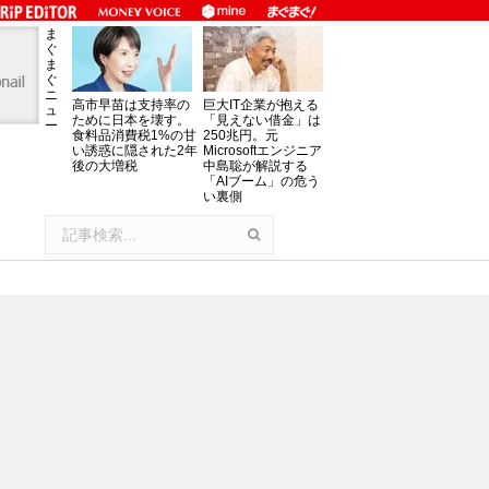
ま
ぐ
ま
ぐ
ニ
高市早苗は支持率の
巨大IT企業が抱える
ュ
ために日本を壊す。
「見えない借金」は
ー
食料品消費税1%の甘
250兆円。元
い誘惑に隠された2年
Microsoftエンジニア
後の大増税
中島聡が解説する
「AIブーム」の危う
い裏側