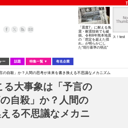
「震度7」に耐える免
震・耐震技術でも破
損。令和8年熊本地震
ス！test
の「想定を超えた揺
れ」が明らかにし
た“現行基準の弱点”
ャー
話題
特集一覧 ▼
有名企業
「予言の自殺」か？人間の思考が未来を書き換える不思議なメカニズム
起こる大事象は「予言の
言の自殺」か？人間の
換える不思議なメカニ