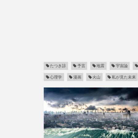
たつき諒
予言
地震
宇宙論
心理学
漫画
火山
私が見た未来