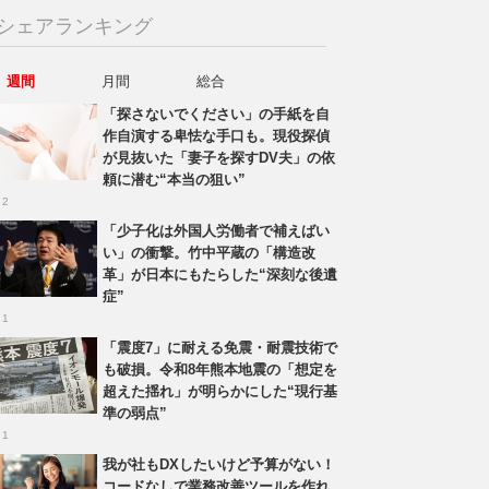
シェアランキング
週間
月間
総合
「探さないでください」の手紙を自
作自演する卑怯な手口も。現役探偵
が見抜いた「妻子を探すDV夫」の依
頼に潜む“本当の狙い”
 2
「少子化は外国人労働者で補えばい
い」の衝撃。竹中平蔵の「構造改
革」が日本にもたらした“深刻な後遺
症”
 1
「震度7」に耐える免震・耐震技術で
も破損。令和8年熊本地震の「想定を
超えた揺れ」が明らかにした“現行基
準の弱点”
 1
我が社もDXしたいけど予算がない！
コードなしで業務改善ツールを作れ