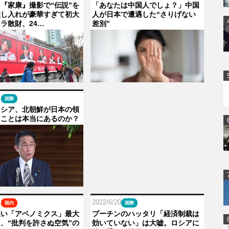
『家康』撮影で“伝説”を
「あなたは中国人でしょ？」中国
差し入れが豪華すぎて初大
人が日本で遭遇した“さりげない
ラ散財、24…
差別”
1
国際
ロシア、北朝鮮が日本の領
うことは本当にあるのか？
1
2022/6/20
国内
国際
悪い「アベノミクス」最大
プーチンのハッタリ「経済制裁は
、“批判を許さぬ空気”の
効いていない」は大嘘。ロシアに