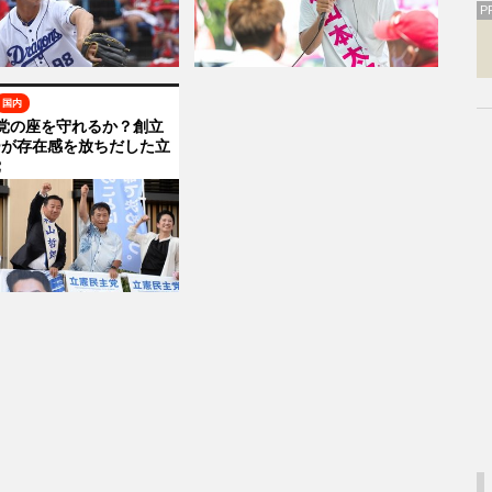
P
国内
党の座を守れるか？創立
ーが存在感を放ちだした立
党