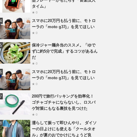
型プレーヤーがもたらす「音楽没入
タイム」
★ 0
スマホに20万円も払う前に、モトロ
ーラの「moto g37j」を見てほしい
★ 0
保冷ジャー麺弁当のススメ。「ゆで
ずに約5分で完成」するコツがあるん
だ
★ 0
スマホに20万円も払う前に、モトロ
ーラの「moto g37j」を見てほしい
★ 0
200円で旅行パッキングを効率化！
ゴチャゴチャにならないし、ロスバ
ゲ対策にもなる裏技を見つけた
★ 0
濡らして振って即ひんやり。 ダイソ
ーの日よけにも使える「クールタオ
ル」が夏のおでかけにちょうど良