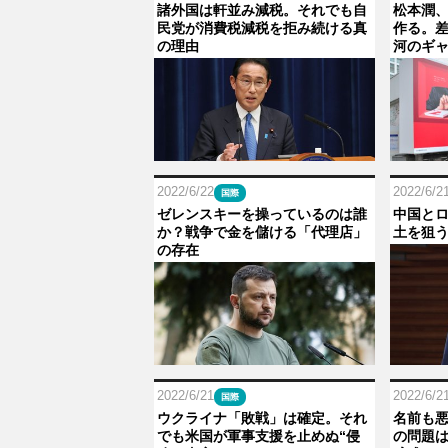
諸外国は軒並み減税。それでも自
松本潤、
民党が消費税減税を拒み続ける真
作る。
の理由
河のギャ
2022/6/22
2022/6/2
国際
ゼレンスキーを操っているのは誰
中国と
か？戦争で金を儲ける「代理店」
土を狙
の存在
2022/6/21
2022/6/2
国際
ウクライナ「敗戦」は確定。それ
名前も
でも米国が軍事支援を止めぬ“侵
の問題は