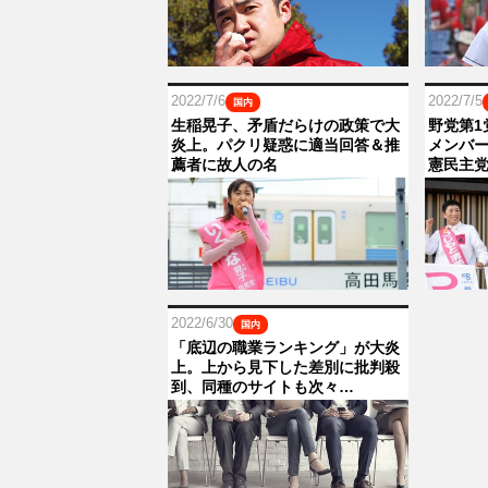
2022/7/6
2022/7/5
国内
生稲晃子、矛盾だらけの政策で大
野党第1
炎上。パクリ疑惑に適当回答＆推
メンバ
薦者に故人の名
憲民主
2022/6/30
国内
「底辺の職業ランキング」が大炎
上。上から見下した差別に批判殺
到、同種のサイトも次々…