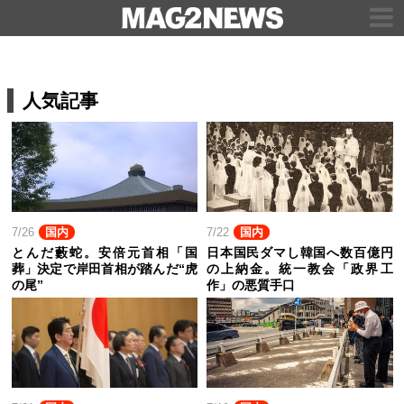
人気記事
7/26
国内
7/22
国内
とんだ藪蛇。安倍元首相「国
日本国民ダマし韓国へ数百億円
葬」決定で岸田首相が踏んだ“虎
の上納金。統一教会「政界工
の尾”
作」の悪質手口