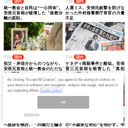
7/21
国内
7/19
国内
統一教会と自民は“一心同体”。
人選ミス。安倍氏銃撃を防げな
安倍元首相が破壊した「政教分
かった中村格警察庁長官の力量
離の原則」
不足
7/15
国内
7/14
国内
祖父・岸信介からのつながり。
ケネディ暗殺事件と酷似。安倍
安倍元首相と統一教会のただな
晋三元首相を殺害した「真犯
らぬ関係
人」は誰か？
By clicking “Accept All Cookies”, you agree to the storing of cookies on
your device to enhance site navigation, analyze site usage, and assist in
our marketing efforts.
Coolie policy
ok
7/13
国内
7/11
国内
settings
パパ活疑惑の吉川赳議員が女性
中日・木下雄介投手の妻が球団
へ提訴を検討。「20歳だと騙さ
の“不誠実な対応”を明かす。弔