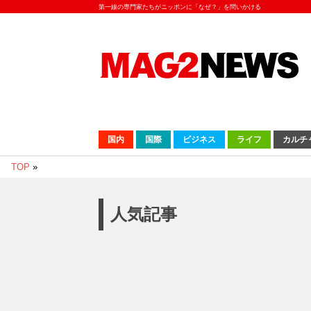
第一線の専門家たちがニッポンに「なぜ？」を問いかける
国内
国際
ビジネス
ライフ
カルチ
TOP
»
人気記事