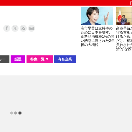
高市早苗は支持率の
高市早苗
ために日本を壊す。
守る首相
食料品消費税1%の甘
けるため
い誘惑に隠された2年
だけ。税
後の大増税
負わされ
治的”な役
ャー
話題
特集一覧 ▼
有名企業