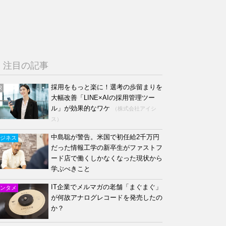
注目の記事
採用をもっと楽に！選考の歩留まりを
R
大幅改善「LINE×AIの採用管理ツー
ル」が効果的なワケ
（株式会社アイシ
ス）
中島聡が警告。米国で初任給2千万円
ジネス
だった情報工学の新卒生がファストフ
ード店で働くしかなくなった現状から
学ぶべきこと
IT企業でメルマガの老舗「まぐまぐ」
ンタメ
が何故アナログレコードを発売したの
か？