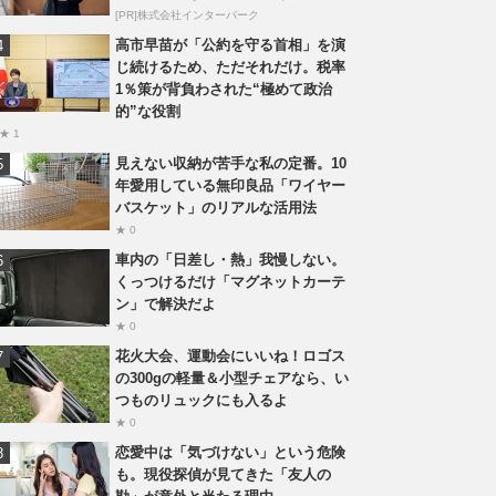
[PR]株式会社インターパーク
高市早苗が「公約を守る首相」を演
じ続けるため、ただそれだけ。税率
1％策が背負わされた“極めて政治
的”な役割
★ 1
見えない収納が苦手な私の定番。10
年愛用している無印良品「ワイヤー
バスケット」のリアルな活用法
★ 0
車内の「日差し・熱」我慢しない。
くっつけるだけ「マグネットカーテ
ン」で解決だよ
★ 0
花火大会、運動会にいいね！ロゴス
の300gの軽量＆小型チェアなら、い
つものリュックにも入るよ
★ 0
恋愛中は「気づけない」という危険
も。現役探偵が見てきた「友人の