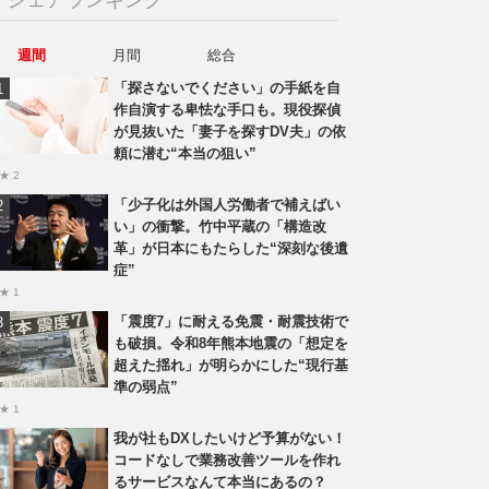
週間
月間
総合
「探さないでください」の手紙を自
作自演する卑怯な手口も。現役探偵
が見抜いた「妻子を探すDV夫」の依
頼に潜む“本当の狙い”
★ 2
「少子化は外国人労働者で補えばい
い」の衝撃。竹中平蔵の「構造改
革」が日本にもたらした“深刻な後遺
症”
★ 1
「震度7」に耐える免震・耐震技術で
も破損。令和8年熊本地震の「想定を
超えた揺れ」が明らかにした“現行基
準の弱点”
★ 1
我が社もDXしたいけど予算がない！
コードなしで業務改善ツールを作れ
るサービスなんて本当にあるの？