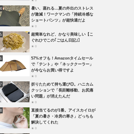
★ 0
暑い、蒸れる…夏の外出のストレス
が激減！ワークマンの「持続冷感な
ショートパンツ」が超快適だよ
★ 0
超簡単なれど、かなり美味しい【こ
ぐれひでこの｢ごはん日記｣】
★ 0
57%オフも！Amazonタイムセール
で「テント」や「ネッククーラー」
が今ならお買い得ですよ
★ 0
折りたためて持ち運び◎。ハニカム
クッションで「長距離移動、お尻痛
い問題」が消えたんだ
★ 0
直接当てるのが1番。アイスカイロが
「夏の暑さ・冷房の寒さ」どっちも
解決してくれた
★ 0