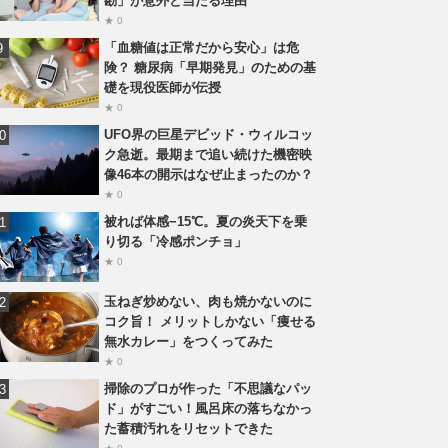
勘」が意外と当たる理由
★ 0
「血糖値は正常だから安心」は危
険？ 糖尿病「早期発見」のための基
礎を現役医師が伝授
★ 0
UFO界の巨星デビッド・ウィルコッ
ク急逝。最期まで追い続けた機密映
像46本の開示はなぜ止まったのか？
★ 0
被れば体感−15℃。夏の炎天下を乗
り切る「冷感ポンチョ」
★ 0
玉ねぎ炒めない、肉も焼かないのに
コク旨！ メリットしかない「痩せる
無水カレー」をつくってみた
★ 0
掃除のプロが作った「不思議なパッ
ド」がすごい！風呂床の落ちなかっ
た蓄積汚れをリセットできた