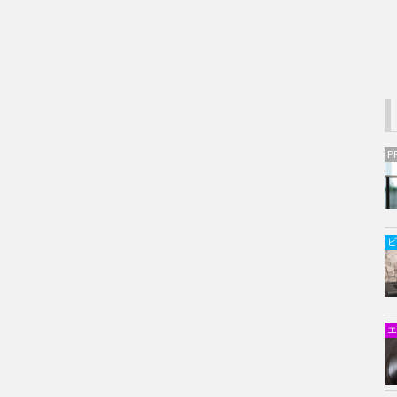
P
ビ
エ