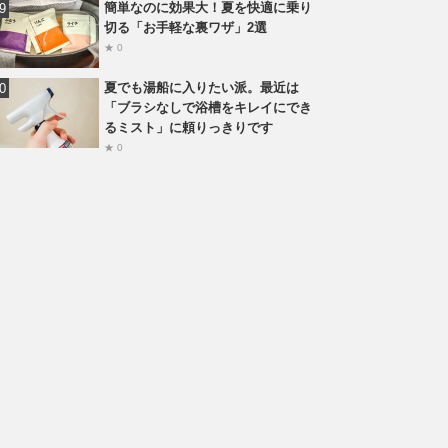
簡単なのに効果大！夏を快適に乗り
切る「お手軽な裏ワザ」2選
★ 0
夏でも湯船に入りたい派。最近は
「ブラシなしで浴槽をキレイにでき
るミスト」に頼りっきりです
★ 0