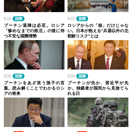
5/23
国際
5/22
国際
プーチン退陣は必至。ロシア
ロシアからの「核」だけじゃな
「惨めなまでの敗北」の後に待
い。日本が抱える“兵器以外の北
つ不安な国際情勢
朝鮮リスク”とは
5/20
国際
5/20
国際
プーチンをあざ笑う孫子の言
プーチンが先か、習近平が先
葉。読み解くことでわかるロシ
か。独裁者が国民から見捨てら
アの将来
れる日