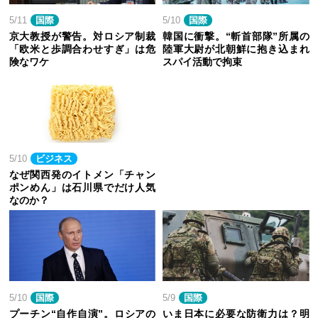
5/11
国際
5/10
国際
京大教授が警告。対ロシア制裁
韓国に衝撃。“斬首部隊”所属の
「欧米と歩調合わせすぎ」は危
陸軍大尉が北朝鮮に抱き込まれ
険なワケ
スパイ活動で拘束
5/10
ビジネス
なぜ関西発のイトメン「チャン
ポンめん」は石川県でだけ人気
なのか？
5/10
国際
5/9
国際
プーチン“自作自演”。ロシアの
いま日本に必要な防衛力は？明