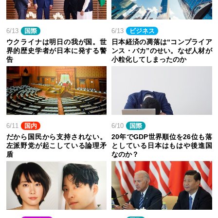
6/13
国際
6/13
ビジネス
ウクライナは明日の我が国。世
日本経済の凋落は“コンプライア
界的歴史学者が日本に発する警
ンス・バカ”のせい。なぜ人材が
告
小粒化してしまったのか
6/11
国内
6/10
国際
だから国民から支持されない。
20年でGDP世界順位を26位も落
左派野党が起こしている論理矛
としている日本はもはや後進国
盾
なのか？