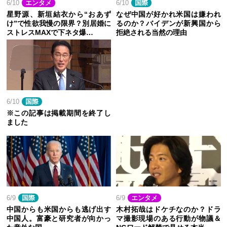
6/10
エンタメ
6/10
国際
星野源、新垣結衣から“おあず
なぜ中国が好かれ米国は嫌われ
け”で性欲我慢の限界？別居婚に
るのか？バイデンが新興国から
ストレスMAXで下ネタ爆…
拒絶される当然の理由
6/10
国際
※この記事は掲載期間を終了し
ました
6/9
国際
6/9
エンタメ
中国からも米国からも逃げ出す
木村拓哉はドケチなのか？ドラ
中国人。富豪と研究者が向かっ
マ撮影現場のある行動が物議＆