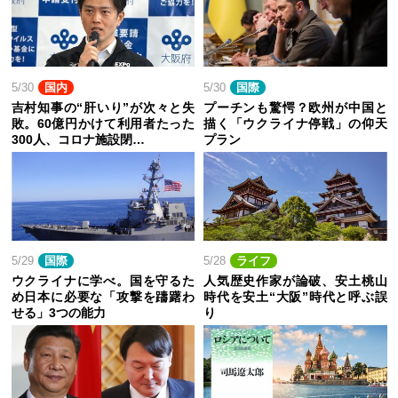
5/30
国内
5/30
国際
吉村知事の“肝いり”が次々と失
プーチンも驚愕？欧州が中国と
敗。60億円かけて利用者たった
描く「ウクライナ停戦」の仰天
300人、コロナ施設閉…
プラン
5/29
国際
5/28
ライフ
ウクライナに学べ。国を守るた
人気歴史作家が論破、安土桃山
め日本に必要な「攻撃を躊躇わ
時代を安土“大阪”時代と呼ぶ誤
せる」3つの能力
り