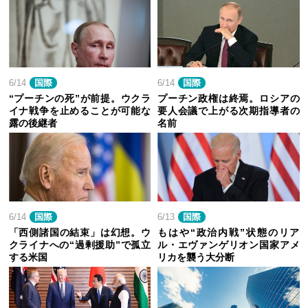
6/14
国際
6/14
国際
“プーチンの死”が前提。ウクラ
プーチン政権は終焉。ロシアの
イナ戦争を止めることが可能な
要人会議で上がる次期指導者の
露の後継者
名前
6/14
国際
6/13
国際
「西側諸国の結束」は幻想。ウ
もはや“政治内戦”状態のリア
クライナへの“過剰援助”で孤立
ル・エヴァンゲリオン国家アメ
する米国
リカを襲う大分断