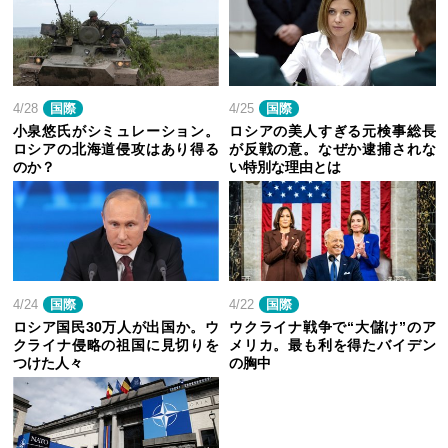
4/28
国際
4/25
国際
小泉悠氏がシミュレーション。
ロシアの美人すぎる元検事総長
ロシアの北海道侵攻はあり得る
が反戦の意。なぜか逮捕されな
のか？
い特別な理由とは
4/24
国際
4/22
国際
ロシア国民30万人が出国か。ウ
ウクライナ戦争で“大儲け”のア
クライナ侵略の祖国に見切りを
メリカ。最も利を得たバイデン
つけた人々
の胸中