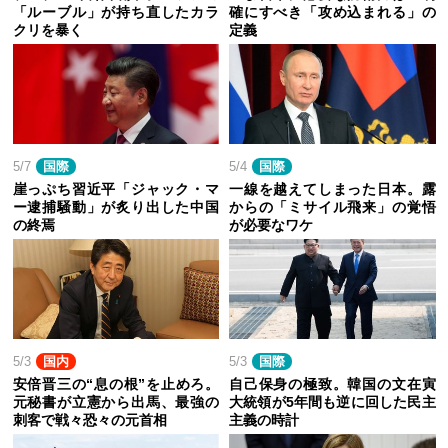
「ルーブル」が持ち直したカラ
確にすべき「攻め込まれる」の
クリを暴く
定義
5/7
国際
5/4
国際
崖っぷち習近平「ジャック・マ
一線を越えてしまった日本。露
ー逮捕騒動」が炙り出した中国
からの「ミサイル飛来」の覚悟
の終焉
が必要なワケ
5/3
国内
5/3
国際
安倍晋三の“息の根”を止めろ。
自己保身の極致。韓国の文在寅
元秘書が立憲から出馬、最強の
大統領が5年間も逆に回した民主
刺客で戦々恐々の元首相
主義の時計