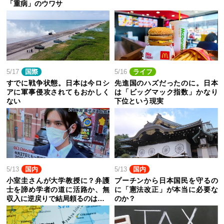
「重病」のウワサ
5/17
国際
5/16
ライフ
すでに戦争状態。日本は今ロシ
先進国のハズだったのに。日本
アに軍事侵攻されてもおかしく
は「ビッグマック指数」かなり
ない
下位という現実
5/13
国内
5/13
国内
小室圭さんが大学教授に？弁護
プーチンから日本国民を守るの
士を諦め学者の道に活路か、無
に「憲法改正」が本当に必要な
収入に逆戻りで結局頼るのは…
のか？