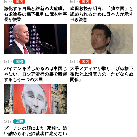
5/20
国内
5/19
国内
激化する自民と維新の大喧嘩。
武田教授が明言、「独立国」と
右派論客の橋下批判に茂木幹事
認められるために日本人が示す
長が便乗
べき決意
5/19
国際
5/18
国内
バイデンを苦しめるのは中国じ
大手メディアが取り上げぬ橋下
ゃない。ロシア蛮行の裏で暗躍
徹氏と上海電力の「ただならぬ
するもう一つの大国
関係」
5/17
国際
プーチンの顔に出た“死相”。追
い詰められた独裁者に絶えない