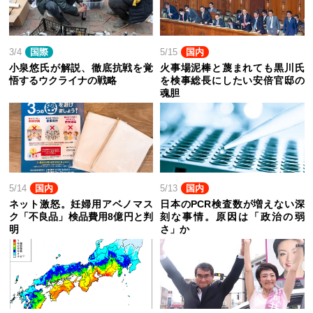
3/4
国際
5/15
国内
小泉悠氏が解説、徹底抗戦を覚
火事場泥棒と蔑まれても黒川氏
悟するウクライナの戦略
を検事総長にしたい安倍官邸の
魂胆
5/14
国内
5/13
国内
ネット激怒。妊婦用アベノマス
日本のPCR検査数が増えない深
ク「不良品」検品費用8億円と判
刻な事情。原因は「政治の弱
明
さ」か