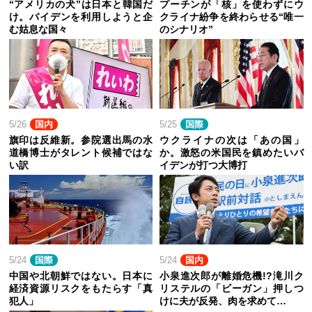
“アメリカの犬”は日本と韓国だ
プーチンが「核」を使わずにウ
け。バイデンを利用しようと企
クライナ紛争を終わらせる“唯一
む姑息な国々
のシナリオ”
5/26
国内
5/25
国際
旗印は反維新。参院選出馬の水
ウクライナの次は「あの国」
道橋博士がタレント候補ではな
か。激怒の米国民を鎮めたいバ
い訳
イデンが打つ大博打
5/24
国際
5/24
国内
中国や北朝鮮ではない。日本に
小泉進次郎が離婚危機!?滝川ク
経済資源リスクをもたらす「真
リステルの「ビーガン」押しつ
犯人」
けに夫が反発、肉を求めて…