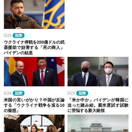
5/24
国際
ウクライナ停戦を200億ドルの武
器援助で妨害する「死の商人」
バイデンの姑息
5/24
国際
5/23
国際
米国の言いがかり？中国が反論
「米か中か」バイデンが韓国に
する「ウクライナ戦争を巡る10
迫った踏み絵。親米度試す試験
の疑惑」
に苦悩する新大統領