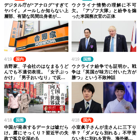
デジタル庁が“アナログ”すぎて
ウクライナ情勢の理解に不可
ヤバイ。メールしか知らない上
欠。「アゾフ大隊」と紛争を煽
層部、有望な民間出身者が…
った米国務次官の正体
4/19
国内
4/19
国際
吉野家、子会社のはなまるうど
ウクライナ紛争でも証明か。戦
んでも不適切表現。「女子ぶっ
争は「英国が味方に付いた方が
かけ」「男子おいなり」で反…
勝つ」という不敗神話
4/18
国際
4/18
国内
中国が発表するデータは嘘だら
小室眞子さんが圭さんに三下り
け。露にそっくり？習近平の失
半？「ダメなら別れる」不甲斐
政で孤立化深める
ない夫に別れを宣告、海外拠…