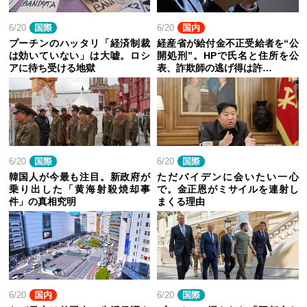
6/20
国際
6/20
国内
プーチンのハッタリ「経済制裁
経産省が給付金不正受給者を“公
は効いていない」は大嘘。ロシ
開処刑”。HPで氏名と住所を公
アに待ち受ける地獄
表、詐欺師の逃げ得は許…
6/20
国際
6/20
国際
韓国人が今最も注目。新政府が
ただバイデンに会いたい一心
乗り出した「黄海射殺焼却事
で。金正恩がミサイルを連射し
件」の真相究明
まくる理由
6/20
国内
6/20
国際