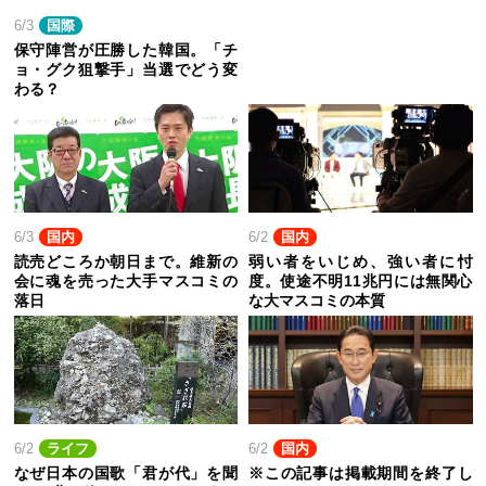
6/3
国際
保守陣営が圧勝した韓国。「チ
ョ・グク狙撃手」当選でどう変
わる？
6/3
国内
6/2
国内
読売どころか朝日まで。維新の
弱い者をいじめ、強い者に忖
会に魂を売った大手マスコミの
度。使途不明11兆円には無関心
落日
な大マスコミの本質
6/2
ライフ
6/2
国内
なぜ日本の国歌「君が代」を聞
※この記事は掲載期間を終了し