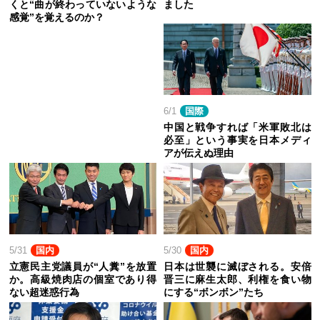
くと“曲が終わっていないような
ました
感覚”を覚えるのか？
6/1
国際
中国と戦争すれば「米軍敗北は
必至」という事実を日本メディ
アが伝えぬ理由
5/31
国内
5/30
国内
立憲民主党議員が“人糞”を放置
日本は世襲に滅ぼされる。安倍
か。高級焼肉店の個室であり得
晋三に麻生太郎、利権を食い物
ない超迷惑行為
にする“ボンボン”たち