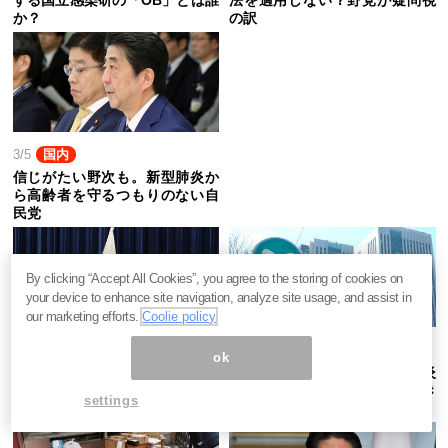
か？
の訳
3/5
国内
信じがたい野次も。新型肺炎か
ら高齢者を守るつもりのない自
民党
By clicking “Accept All Cookies”, you agree to the storing of cookies on
your device to enhance site navigation, analyze site usage, and assist in
our marketing efforts.
Coolie policy
3/4
国内
3/4
国内
ok
五輪延期では済まぬ。韓国式
原発事故と同じ構図。新型肺炎
「新型肺炎」検査が日本経済を
に官僚システムが太刀打ちでき
settings
潰す訳
ぬ訳