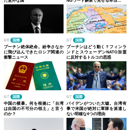
た意外な国
NGワード解禁で見せる本当…
6/8
国際
6/7
国際
プーチン絶体絶命。紛争さなか
プーチンはどう動く？フィンラ
に飛び込んできたロシア関連の
ンドとスウェーデンNATO加盟
衝撃ニュース
に反対するトルコの思惑
6/7
国際
6/7
国際
中国の横暴。何を根拠に「台湾
バイデンがついた大嘘。台湾有
は自国の不可分の領土」と言う
事で米国が絶対に軍隊を派遣し
のか？
ない明確な4つの理由