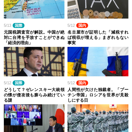
5/13
国際
5/12
国内
元国税調査官が解説。中国が絶
名古屋市が証明した「減税すれ
対に台湾を手放すことができぬ
ば税収が増える」まぎれもない
「経済的理由」
事実
5/12
国際
5/12
国内
どうして？ゼレンスキー大統領
人間性が欠けた独裁者。「プー
の懐が侵攻後も膨らみ続けてい
チン帝国」ロシアを世界が見殺
る謎
しにする日