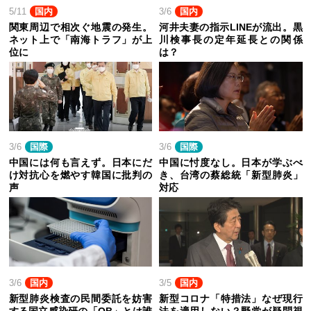
5/11
国内
3/6
国内
関東周辺で相次ぐ地震の発生。
河井夫妻の指示LINEが流出。黒
ネット上で「南海トラフ」が上
川検事長の定年延長との関係
位に
は？
3/6
国際
3/6
国際
中国には何も言えず。日本にだ
中国に忖度なし。日本が学ぶべ
け対抗心を燃やす韓国に批判の
き、台湾の蔡総統「新型肺炎」
声
対応
3/6
国内
3/5
国内
新型肺炎検査の民間委託を妨害
新型コロナ「特措法」なぜ現行
する国立感染研の「OB」とは誰
法を適用しない？野党が疑問視