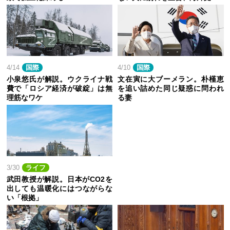
4/14
国際
4/10
国際
小泉悠氏が解説。ウクライナ戦
文在寅に大ブーメラン。朴槿恵
費で「ロシア経済が破綻」は無
を追い詰めた同じ疑惑に問われ
理筋なワケ
る妻
3/30
ライフ
武田教授が解説。日本がCO2を
出しても温暖化にはつながらな
い「根拠」