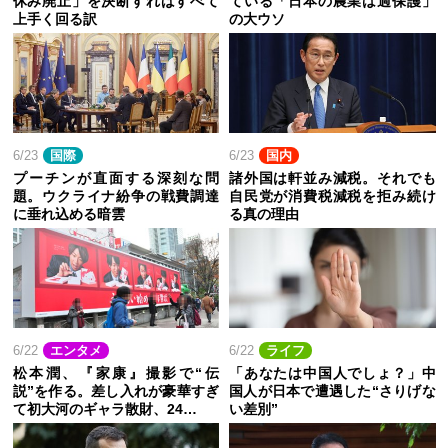
休み廃止」を決断すればすべて
ている「日本の農業は過保護」
上手く回る訳
の大ウソ
6/23
国際
6/23
国内
プーチンが直面する深刻な問
諸外国は軒並み減税。それでも
題。ウクライナ紛争の戦費調達
自民党が消費税減税を拒み続け
に垂れ込める暗雲
る真の理由
6/22
エンタメ
6/22
ライフ
松本潤、『家康』撮影で“伝
「あなたは中国人でしょ？」中
説”を作る。差し入れが豪華すぎ
国人が日本で遭遇した“さりげな
て初大河のギャラ散財、24…
い差別”