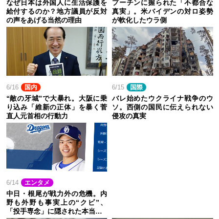
なぜ日本は外国人に生活保護を
プーチンに握られた「不都合な
給付するのか？地方議員が反対
真実」。米バイデンの対ロ姿勢
の声をあげる当然の理由
が軟化したウラ側
6/16
国内
6/15
国際
“敵の牙城”で大暴れ。大阪に乗
バレ始めたウクライナ戦争のウ
り込み「維新の正体」を暴く菅
ソ。西側の国民に伝えられない
直人元首相の行動力
侵攻の真実
6/14
エンタメ
中日・根尾が戦力外の危機。内
野も外野も事実上の“クビ”、
「投手専念」に隠された本当…