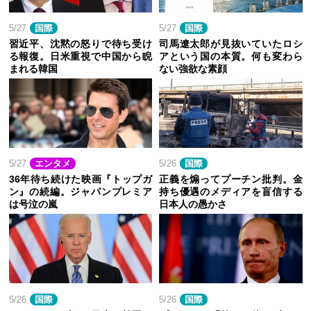
5/27
国際
5/27
国際
習近平、沈黙の怒りで待ち受け
司馬遼太郎が見抜いていたロシ
る報復。日米重視で中国から睨
アという国の本質。何も変わら
まれる韓国
ない強欲な素顔
5/27
エンタメ
5/26
国際
36年待ち続けた映画『トップガ
正義を煽ってプーチン批判。金
ン』の続編。ジャパンプレミア
持ち優遇のメディアを盲信する
は号泣の嵐
日本人の愚かさ
5/26
国際
5/26
国際