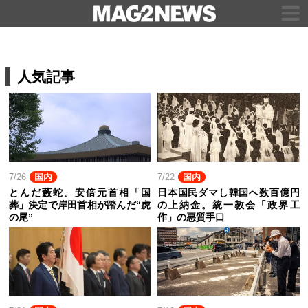
人気記事
7/26
国内
7/22
国内
とんだ藪蛇。安倍元首相「国
日本国民ダマし韓国へ数百億円
葬」決定で岸田首相が踏んだ“虎
の上納金。統一教会「政界工
の尾”
作」の悪質手口