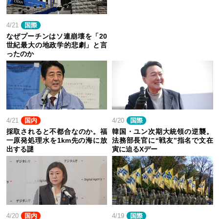
4/21
国際
なぜプーチンはソ連崩壊を「20
世紀最大の地政学的悲劇」と言
ったのか
4/21
国内
4/20
国際
採取されると不都合なのか。福
韓国・ユン次期大統領の逆襲。
一原発処理水を1km先の海に放
法務部長官に“戦友”指名で文在
出する謎
寅に迫るXデー
4/20
国内
4/19
国際