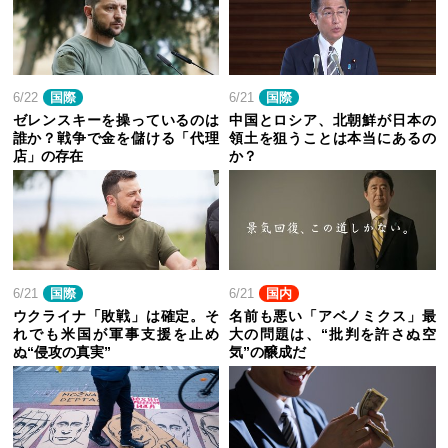
6/22
国際
6/21
国際
ゼレンスキーを操っているのは
中国とロシア、北朝鮮が日本の
誰か？戦争で金を儲ける「代理
領土を狙うことは本当にあるの
店」の存在
か？
6/21
国際
6/21
国内
ウクライナ「敗戦」は確定。そ
名前も悪い「アベノミクス」最
れでも米国が軍事支援を止め
大の問題は、“批判を許さぬ空
ぬ“侵攻の真実”
気”の醸成だ