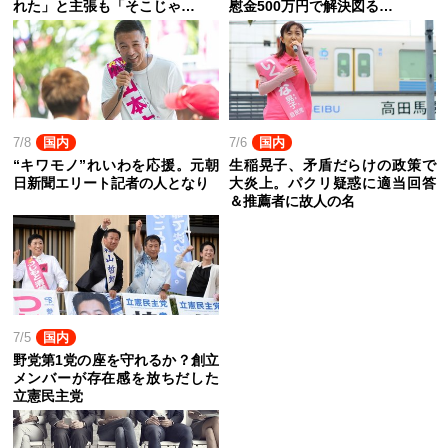
れた」と主張も「そこじゃ…
慰金500万円で解決図る…
7/8
国内
7/6
国内
“キワモノ”れいわを応援。元朝
生稲晃子、矛盾だらけの政策で
日新聞エリート記者の人となり
大炎上。パクリ疑惑に適当回答
＆推薦者に故人の名
7/5
国内
野党第1党の座を守れるか？創立
メンバーが存在感を放ちだした
立憲民主党