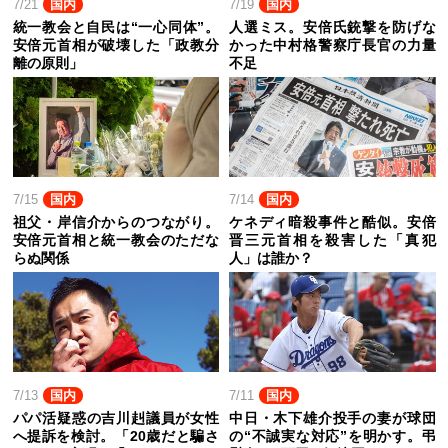
7/21
国内
7/19
国内
統一教会と自民は“一心同体”。
人選ミス。安倍氏銃撃を防げな
安倍元首相が破壊した「政教分
かった中村格警察庁長官の力量
離の原則」
不足
7/15
国内
7/14
国内
祖父・岸信介からのつながり。
ケネディ暗殺事件と酷似。安倍
安倍元首相と統一教会のただな
晋三元首相を殺害した「真犯
らぬ関係
人」は誰か？
7/13
国内
7/11
国内
パパ活疑惑の吉川赳議員が女性
中日・木下雄介投手の妻が球団
へ提訴を検討。「20歳だと騙さ
の“不誠実な対応”を明かす。弔