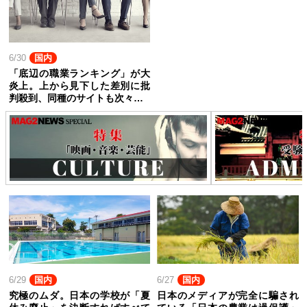
6/30
国内
「底辺の職業ランキング」が大
炎上。上から見下した差別に批
判殺到、同種のサイトも次々…
6/29
国内
6/27
国内
究極のムダ。日本の学校が「夏
日本のメディアが完全に騙され