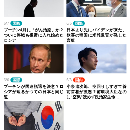
6/7
国際
6/6
国際
プーチン4月に「がん治療」か？
日本より先にバイデンが来た。
ついに停戦も視野に入れ始めた
歓喜の韓国に米報道官が発した
ロシア
言葉
6/6
国際
6/3
国内
プーチンが国連脱退を決意？ロ
小泉進次郎、空回りしすぎて菅
シアが辿るかつての日本と同じ
前首相が激怒？前環境大臣なの
道
に“空気”読めず政治家生命…