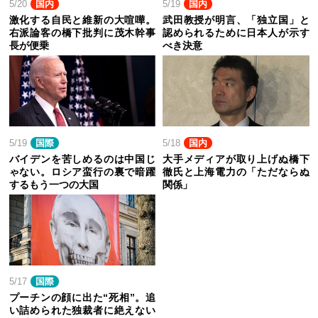
5/20
国内
5/19
国内
激化する自民と維新の大喧嘩。
武田教授が明言、「独立国」と
右派論客の橋下批判に茂木幹事
認められるために日本人が示す
長が便乗
べき決意
5/19
国際
5/18
国内
バイデンを苦しめるのは中国じ
大手メディアが取り上げぬ橋下
ゃない。ロシア蛮行の裏で暗躍
徹氏と上海電力の「ただならぬ
するもう一つの大国
関係」
5/17
国際
プーチンの顔に出た“死相”。追
い詰められた独裁者に絶えない