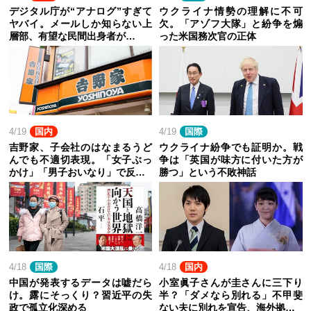
デジタル庁が“アナログ”すぎて
ウクライナ情勢の理解に不可
ヤバイ。メールしか知らない上
欠。「アゾフ大隊」と紛争を煽
層部、有望な民間出身者が…
った米国務次官の正体
4/19
国内
4/19
国際
吉野家、子会社のはなまるうど
ウクライナ紛争でも証明か。戦
んでも不適切表現。「女子ぶっ
争は「英国が味方に付いた方が
かけ」「男子おいなり」で反…
勝つ」という不敗神話
4/18
国際
4/18
国内
中国が発表するデータは嘘だら
小室眞子さんが圭さんに三下り
け。露にそっくり？習近平の失
半？「ダメなら別れる」不甲斐
政で孤立化深める
ない夫に別れを宣告、海外拠…