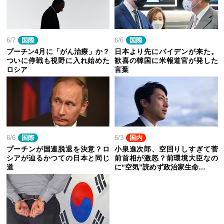
6/7
国際
6/6
国際
プーチン4月に「がん治療」か？
日本より先にバイデンが来た。
ついに停戦も視野に入れ始めた
歓喜の韓国に米報道官が発した
ロシア
言葉
6/6
国際
6/3
国内
プーチンが国連脱退を決意？ロ
小泉進次郎、空回りしすぎて菅
シアが辿るかつての日本と同じ
前首相が激怒？前環境大臣なの
道
に“空気”読めず政治家生命…