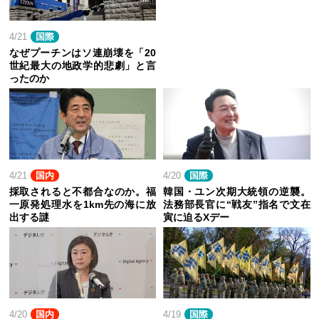
4/21
国際
なぜプーチンはソ連崩壊を「20
世紀最大の地政学的悲劇」と言
ったのか
4/21
国内
4/20
国際
採取されると不都合なのか。福
韓国・ユン次期大統領の逆襲。
一原発処理水を1km先の海に放
法務部長官に“戦友”指名で文在
出する謎
寅に迫るXデー
4/20
国内
4/19
国際