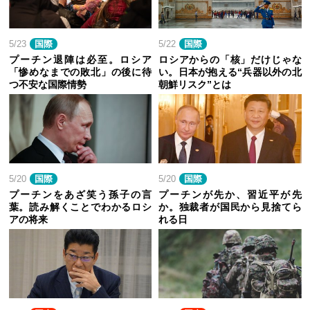
5/23
国際
5/22
国際
プーチン退陣は必至。ロシア
ロシアからの「核」だけじゃな
「惨めなまでの敗北」の後に待
い。日本が抱える“兵器以外の北
つ不安な国際情勢
朝鮮リスク”とは
5/20
国際
5/20
国際
プーチンをあざ笑う孫子の言
プーチンが先か、習近平が先
葉。読み解くことでわかるロシ
か。独裁者が国民から見捨てら
アの将来
れる日