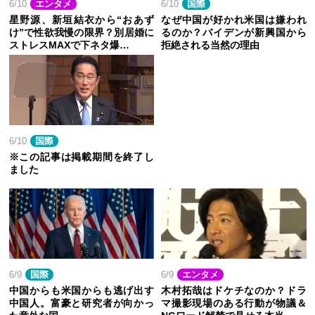
6/10
エンタメ
6/10
国際
星野源、新垣結衣から“おあず
なぜ中国が好かれ米国は嫌われ
け”で性欲我慢の限界？別居婚に
るのか？バイデンが新興国から
ストレスMAXで下ネタ爆…
拒絶される当然の理由
6/10
国際
※この記事は掲載期間を終了し
ました
6/9
国際
6/9
エンタメ
中国からも米国からも逃げ出す
木村拓哉はドケチなのか？ドラ
中国人。富豪と研究者が向かっ
マ撮影現場のある行動が物議＆