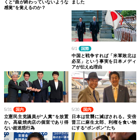
くと“曲が終わっていないような
ました
感覚”を覚えるのか？
6/1
国際
中国と戦争すれば「米軍敗北は
必至」という事実を日本メディ
アが伝えぬ理由
5/31
国内
5/30
国内
立憲民主党議員が“人糞”を放置
日本は世襲に滅ぼされる。安倍
か。高級焼肉店の個室であり得
晋三に麻生太郎、利権を食い物
ない超迷惑行為
にする“ボンボン”たち