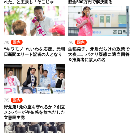
れた」と主張も「そこじゃ…
慰金500万円で解決図る…
7/8
国内
7/6
国内
“キワモノ”れいわを応援。元朝
生稲晃子、矛盾だらけの政策で
日新聞エリート記者の人となり
大炎上。パクリ疑惑に適当回答
＆推薦者に故人の名
7/5
国内
野党第1党の座を守れるか？創立
メンバーが存在感を放ちだした
立憲民主党