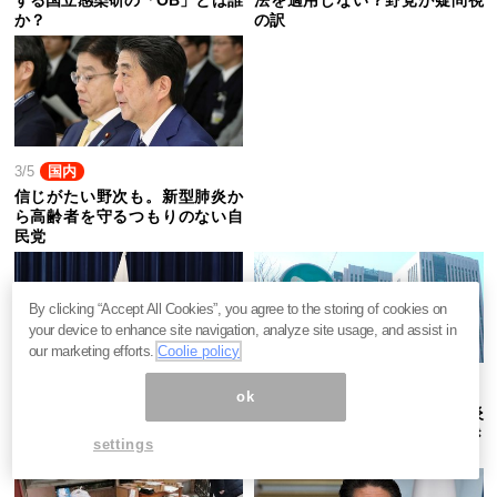
か？
の訳
3/5
国内
信じがたい野次も。新型肺炎か
ら高齢者を守るつもりのない自
民党
By clicking “Accept All Cookies”, you agree to the storing of cookies on
your device to enhance site navigation, analyze site usage, and assist in
our marketing efforts.
Coolie policy
3/4
国内
3/4
国内
ok
五輪延期では済まぬ。韓国式
原発事故と同じ構図。新型肺炎
「新型肺炎」検査が日本経済を
に官僚システムが太刀打ちでき
settings
潰す訳
ぬ訳