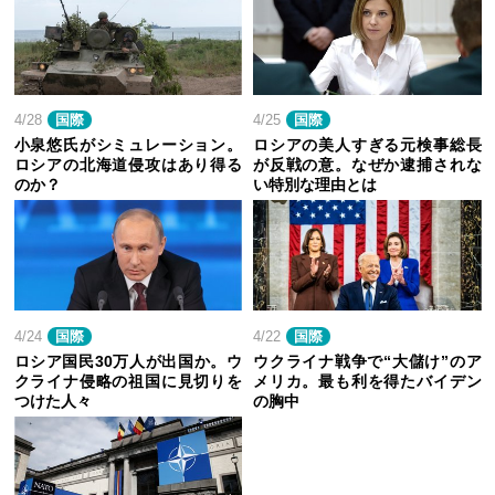
4/28
国際
4/25
国際
小泉悠氏がシミュレーション。
ロシアの美人すぎる元検事総長
ロシアの北海道侵攻はあり得る
が反戦の意。なぜか逮捕されな
のか？
い特別な理由とは
4/24
国際
4/22
国際
ロシア国民30万人が出国か。ウ
ウクライナ戦争で“大儲け”のア
クライナ侵略の祖国に見切りを
メリカ。最も利を得たバイデン
つけた人々
の胸中