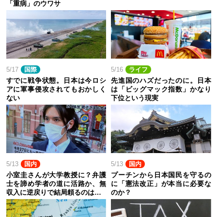
「重病」のウワサ
5/17
国際
5/16
ライフ
すでに戦争状態。日本は今ロシ
先進国のハズだったのに。日本
アに軍事侵攻されてもおかしく
は「ビッグマック指数」かなり
ない
下位という現実
5/13
国内
5/13
国内
小室圭さんが大学教授に？弁護
プーチンから日本国民を守るの
士を諦め学者の道に活路か、無
に「憲法改正」が本当に必要な
収入に逆戻りで結局頼るのは…
のか？