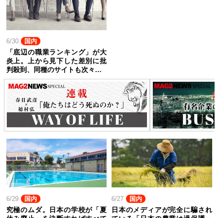
6/30
国内
「底辺の職業ランキング」が大
炎上。上から見下した差別に批
判殺到、同種のサイトも次々…
6/29
国内
6/27
国内
究極のムダ。日本の学校が「夏
日本のメディアが完全に騙され