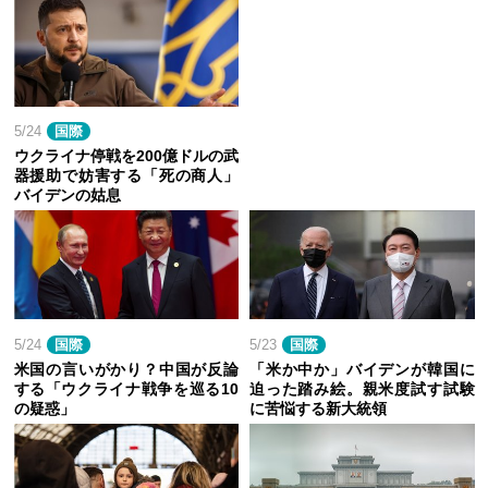
5/24
国際
ウクライナ停戦を200億ドルの武
器援助で妨害する「死の商人」
バイデンの姑息
5/24
国際
5/23
国際
米国の言いがかり？中国が反論
「米か中か」バイデンが韓国に
する「ウクライナ戦争を巡る10
迫った踏み絵。親米度試す試験
の疑惑」
に苦悩する新大統領