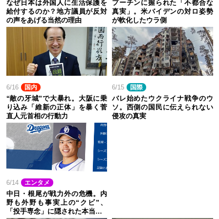
なぜ日本は外国人に生活保護を
プーチンに握られた「不都合な
給付するのか？地方議員が反対
真実」。米バイデンの対ロ姿勢
の声をあげる当然の理由
が軟化したウラ側
6/16
国内
6/15
国際
“敵の牙城”で大暴れ。大阪に乗
バレ始めたウクライナ戦争のウ
り込み「維新の正体」を暴く菅
ソ。西側の国民に伝えられない
直人元首相の行動力
侵攻の真実
6/14
エンタメ
中日・根尾が戦力外の危機。内
野も外野も事実上の“クビ”、
「投手専念」に隠された本当…