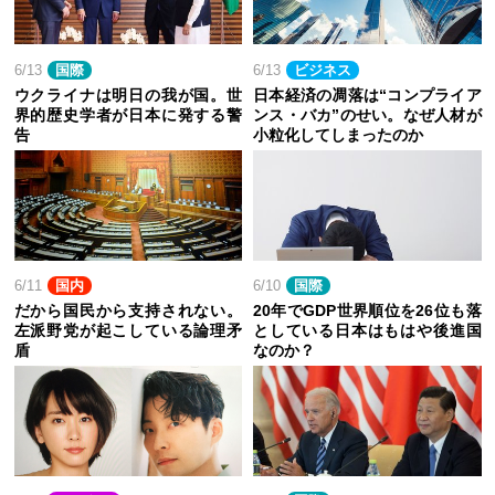
6/13
国際
6/13
ビジネス
ウクライナは明日の我が国。世
日本経済の凋落は“コンプライア
界的歴史学者が日本に発する警
ンス・バカ”のせい。なぜ人材が
告
小粒化してしまったのか
6/11
国内
6/10
国際
だから国民から支持されない。
20年でGDP世界順位を26位も落
左派野党が起こしている論理矛
としている日本はもはや後進国
盾
なのか？