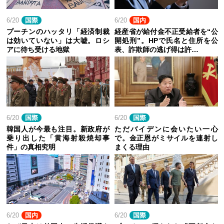
6/20
国際
6/20
国内
プーチンのハッタリ「経済制裁
経産省が給付金不正受給者を“公
は効いていない」は大嘘。ロシ
開処刑”。HPで氏名と住所を公
アに待ち受ける地獄
表、詐欺師の逃げ得は許…
6/20
国際
6/20
国際
韓国人が今最も注目。新政府が
ただバイデンに会いたい一心
乗り出した「黄海射殺焼却事
で。金正恩がミサイルを連射し
件」の真相究明
まくる理由
6/20
国内
6/20
国際