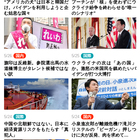
“アメリカの犬”は日本と韓国だ
プーチンが「核」を使わずにウ
け。バイデンを利用しようと企
クライナ紛争を終わらせる“唯一
む姑息な国々
のシナリオ”
5/26
国内
5/25
国際
旗印は反維新。参院選出馬の水
ウクライナの次は「あの国」
道橋博士がタレント候補ではな
か。激怒の米国民を鎮めたいバ
い訳
イデンが打つ大博打
5/24
国際
5/24
国内
中国や北朝鮮ではない。日本に
小泉進次郎が離婚危機!?滝川ク
経済資源リスクをもたらす「真
リステルの「ビーガン」押しつ
犯人」
けに夫が反発、肉を求めて…