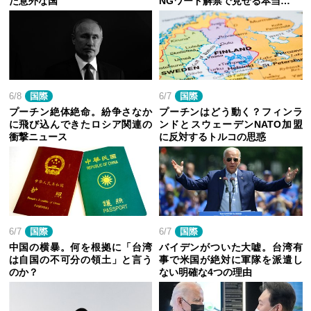
た意外な国
NGワード解禁で見せる本当…
6/8
国際
6/7
国際
プーチン絶体絶命。紛争さなか
プーチンはどう動く？フィンラ
に飛び込んできたロシア関連の
ンドとスウェーデンNATO加盟
衝撃ニュース
に反対するトルコの思惑
6/7
国際
6/7
国際
中国の横暴。何を根拠に「台湾
バイデンがついた大嘘。台湾有
は自国の不可分の領土」と言う
事で米国が絶対に軍隊を派遣し
のか？
ない明確な4つの理由