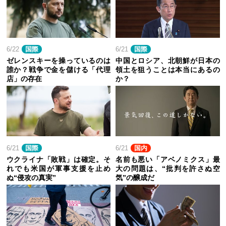
6/22
国際
6/21
国際
ゼレンスキーを操っているのは
中国とロシア、北朝鮮が日本の
誰か？戦争で金を儲ける「代理
領土を狙うことは本当にあるの
店」の存在
か？
6/21
国際
6/21
国内
ウクライナ「敗戦」は確定。そ
名前も悪い「アベノミクス」最
れでも米国が軍事支援を止め
大の問題は、“批判を許さぬ空
ぬ“侵攻の真実”
気”の醸成だ