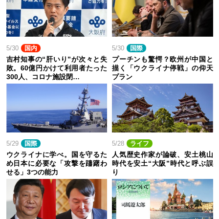
5/30
国内
5/30
国際
吉村知事の“肝いり”が次々と失
プーチンも驚愕？欧州が中国と
敗。60億円かけて利用者たった
描く「ウクライナ停戦」の仰天
300人、コロナ施設閉…
プラン
5/29
国際
5/28
ライフ
ウクライナに学べ。国を守るた
人気歴史作家が論破、安土桃山
め日本に必要な「攻撃を躊躇わ
時代を安土“大阪”時代と呼ぶ誤
せる」3つの能力
り