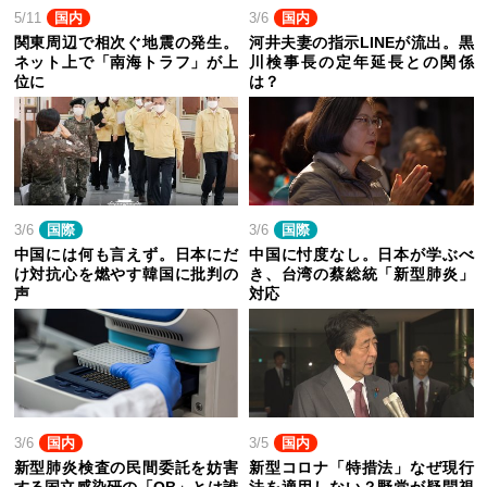
5/11
国内
3/6
国内
関東周辺で相次ぐ地震の発生。
河井夫妻の指示LINEが流出。黒
ネット上で「南海トラフ」が上
川検事長の定年延長との関係
位に
は？
3/6
国際
3/6
国際
中国には何も言えず。日本にだ
中国に忖度なし。日本が学ぶべ
け対抗心を燃やす韓国に批判の
き、台湾の蔡総統「新型肺炎」
声
対応
3/6
国内
3/5
国内
新型肺炎検査の民間委託を妨害
新型コロナ「特措法」なぜ現行
する国立感染研の「OB」とは誰
法を適用しない？野党が疑問視