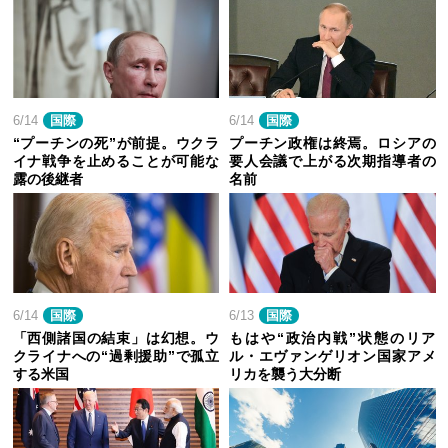
6/14
国際
6/14
国際
“プーチンの死”が前提。ウクラ
プーチン政権は終焉。ロシアの
イナ戦争を止めることが可能な
要人会議で上がる次期指導者の
露の後継者
名前
6/14
国際
6/13
国際
「西側諸国の結束」は幻想。ウ
もはや“政治内戦”状態のリア
クライナへの“過剰援助”で孤立
ル・エヴァンゲリオン国家アメ
する米国
リカを襲う大分断