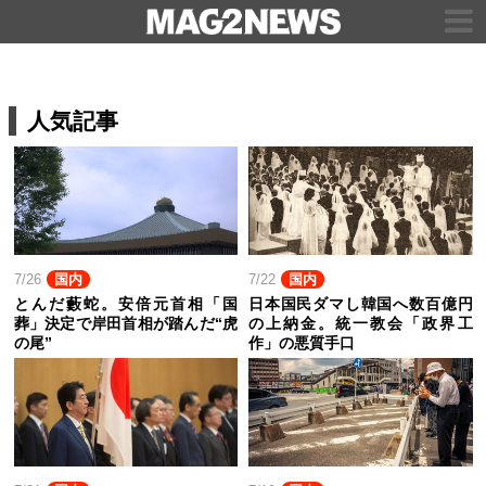
人気記事
7/26
国内
7/22
国内
とんだ藪蛇。安倍元首相「国
日本国民ダマし韓国へ数百億円
葬」決定で岸田首相が踏んだ“虎
の上納金。統一教会「政界工
の尾”
作」の悪質手口