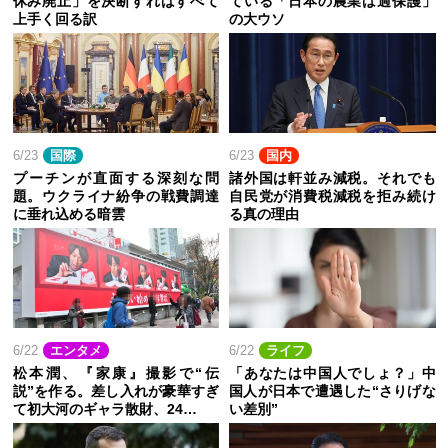
休み廃止」を決断すればすべて
ている「日本の農業は過保護」
上手く回る訳
の大ウソ
6/23
国際
6/23
国内
プーチンが直面する深刻な問
諸外国は軒並み減税。それでも
題。ウクライナ紛争の戦費調達
自民党が消費税減税を拒み続け
に垂れ込める暗雲
る真の理由
6/22
エンタメ
6/22
ライフ
松本潤、『家康』撮影で“伝
「あなたは中国人でしょ？」中
説”を作る。差し入れが豪華すぎ
国人が日本で遭遇した“さりげな
て初大河のギャラ散財、24…
い差別”