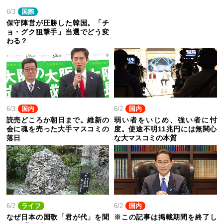
6/3
国際
保守陣営が圧勝した韓国。「チ
ョ・グク狙撃手」当選でどう変
わる？
6/3
国内
6/2
国内
読売どころか朝日まで。維新の
弱い者をいじめ、強い者に忖
会に魂を売った大手マスコミの
度。使途不明11兆円には無関心
落日
な大マスコミの本質
6/2
ライフ
6/2
国内
なぜ日本の国歌「君が代」を聞
※この記事は掲載期間を終了し