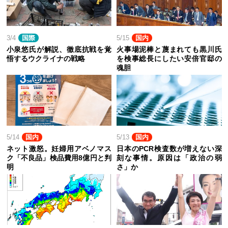
3/4
国際
5/15
国内
小泉悠氏が解説、徹底抗戦を覚
火事場泥棒と蔑まれても黒川氏
悟するウクライナの戦略
を検事総長にしたい安倍官邸の
魂胆
5/14
国内
5/13
国内
ネット激怒。妊婦用アベノマス
日本のPCR検査数が増えない深
ク「不良品」検品費用8億円と判
刻な事情。原因は「政治の弱
明
さ」か