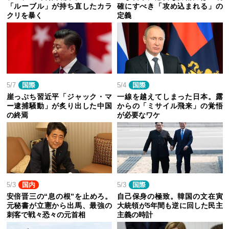
「ルーブル」が持ち直したカラ
確にすべき「攻め込まれる」の
クリを暴く
定義
5/7
国際
5/4
国際
崖っぷち習近平「ジャック・マ
一線を越えてしまった日本。露
ー逮捕騒動」が炙り出した中国
からの「ミサイル飛来」の覚悟
の終焉
が必要なワケ
5/3
国内
5/3
国際
安倍晋三の“息の根”を止めろ。
自己保身の極致。韓国の文在寅
元秘書が立憲から出馬、最強の
大統領が5年間も逆に回した民主
刺客で戦々恐々の元首相
主義の時計