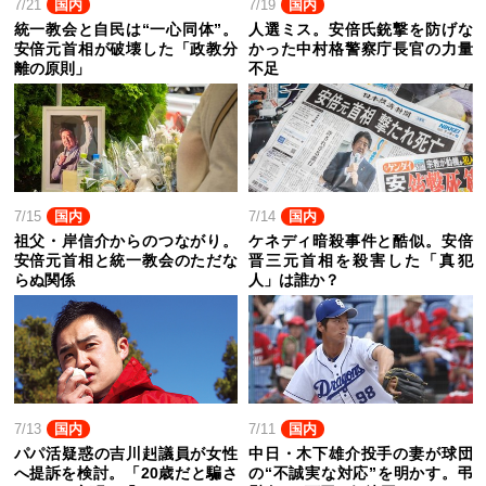
7/21
国内
7/19
国内
統一教会と自民は“一心同体”。
人選ミス。安倍氏銃撃を防げな
安倍元首相が破壊した「政教分
かった中村格警察庁長官の力量
離の原則」
不足
7/15
国内
7/14
国内
祖父・岸信介からのつながり。
ケネディ暗殺事件と酷似。安倍
安倍元首相と統一教会のただな
晋三元首相を殺害した「真犯
らぬ関係
人」は誰か？
7/13
国内
7/11
国内
パパ活疑惑の吉川赳議員が女性
中日・木下雄介投手の妻が球団
へ提訴を検討。「20歳だと騙さ
の“不誠実な対応”を明かす。弔