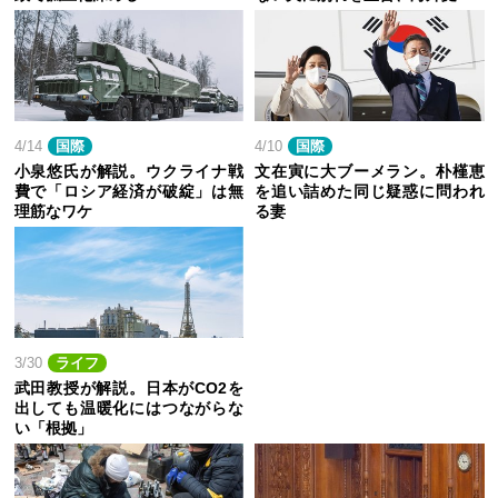
4/14
国際
4/10
国際
小泉悠氏が解説。ウクライナ戦
文在寅に大ブーメラン。朴槿恵
費で「ロシア経済が破綻」は無
を追い詰めた同じ疑惑に問われ
理筋なワケ
る妻
3/30
ライフ
武田教授が解説。日本がCO2を
出しても温暖化にはつながらな
い「根拠」