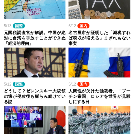
5/13
国際
5/12
国内
元国税調査官が解説。中国が絶
名古屋市が証明した「減税すれ
対に台湾を手放すことができぬ
ば税収が増える」まぎれもない
「経済的理由」
事実
5/12
国際
5/12
国内
どうして？ゼレンスキー大統領
人間性が欠けた独裁者。「プー
の懐が侵攻後も膨らみ続けてい
チン帝国」ロシアを世界が見殺
る謎
しにする日