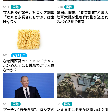
5/11
国際
5/10
国際
京大教授が警告。対ロシア制裁
韓国に衝撃。“斬首部隊”所属の
「欧米と歩調合わせすぎ」は危
陸軍大尉が北朝鮮に抱き込まれ
険なワケ
スパイ活動で拘束
5/10
ビジネス
なぜ関西発のイトメン「チャン
ポンめん」は石川県でだけ人気
なのか？
5/10
国際
5/9
国際
プーチン“自作自演”。ロシアの
いま日本に必要な防衛力は？明