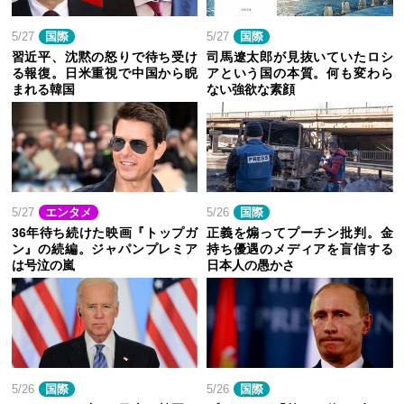
5/27
国際
5/27
国際
習近平、沈黙の怒りで待ち受け
司馬遼太郎が見抜いていたロシ
る報復。日米重視で中国から睨
アという国の本質。何も変わら
まれる韓国
ない強欲な素顔
5/27
エンタメ
5/26
国際
36年待ち続けた映画『トップガ
正義を煽ってプーチン批判。金
ン』の続編。ジャパンプレミア
持ち優遇のメディアを盲信する
は号泣の嵐
日本人の愚かさ
5/26
国際
5/26
国際