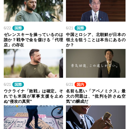
6/22
国際
6/21
国際
ゼレンスキーを操っているのは
中国とロシア、北朝鮮が日本の
誰か？戦争で金を儲ける「代理
領土を狙うことは本当にあるの
店」の存在
か？
6/21
国際
6/21
国内
ウクライナ「敗戦」は確定。そ
名前も悪い「アベノミクス」最
れでも米国が軍事支援を止め
大の問題は、“批判を許さぬ空
ぬ“侵攻の真実”
気”の醸成だ