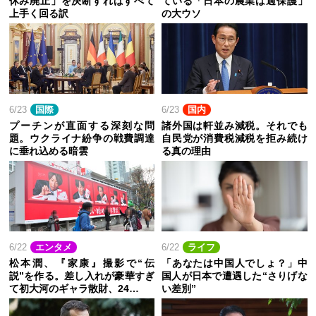
休み廃止」を決断すればすべて
ている「日本の農業は過保護」
上手く回る訳
の大ウソ
6/23
国際
6/23
国内
プーチンが直面する深刻な問
諸外国は軒並み減税。それでも
題。ウクライナ紛争の戦費調達
自民党が消費税減税を拒み続け
に垂れ込める暗雲
る真の理由
6/22
エンタメ
6/22
ライフ
松本潤、『家康』撮影で“伝
「あなたは中国人でしょ？」中
説”を作る。差し入れが豪華すぎ
国人が日本で遭遇した“さりげな
て初大河のギャラ散財、24…
い差別”