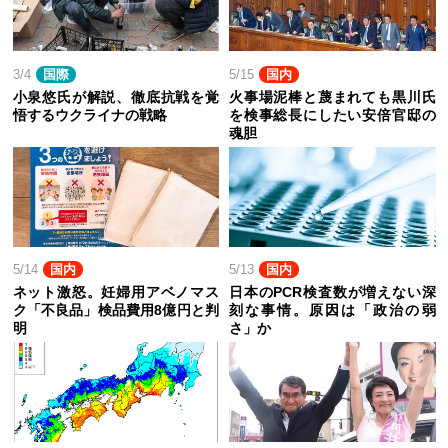
3/4
国際
5/15
国内
小泉悠氏が解説、徹底抗戦を覚
火事場泥棒と蔑まれても黒川氏
悟するウクライナの戦略
を検事総長にしたい安倍官邸の
魂胆
5/14
国内
5/13
国内
ネット激怒。妊婦用アベノマス
日本のPCR検査数が増えない深
ク「不良品」検品費用8億円と判
刻な事情。原因は「政治の弱
明
さ」か