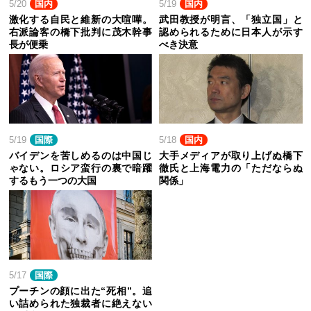
5/20
国内
5/19
国内
激化する自民と維新の大喧嘩。
武田教授が明言、「独立国」と
右派論客の橋下批判に茂木幹事
認められるために日本人が示す
長が便乗
べき決意
5/19
国際
5/18
国内
バイデンを苦しめるのは中国じ
大手メディアが取り上げぬ橋下
ゃない。ロシア蛮行の裏で暗躍
徹氏と上海電力の「ただならぬ
するもう一つの大国
関係」
5/17
国際
プーチンの顔に出た“死相”。追
い詰められた独裁者に絶えない