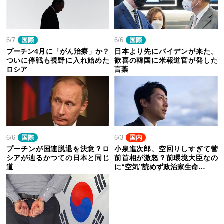
6/7
国際
6/6
国際
プーチン4月に「がん治療」か？
日本より先にバイデンが来た。
ついに停戦も視野に入れ始めた
歓喜の韓国に米報道官が発した
ロシア
言葉
6/6
国際
6/3
国内
プーチンが国連脱退を決意？ロ
小泉進次郎、空回りしすぎて菅
シアが辿るかつての日本と同じ
前首相が激怒？前環境大臣なの
道
に“空気”読めず政治家生命…