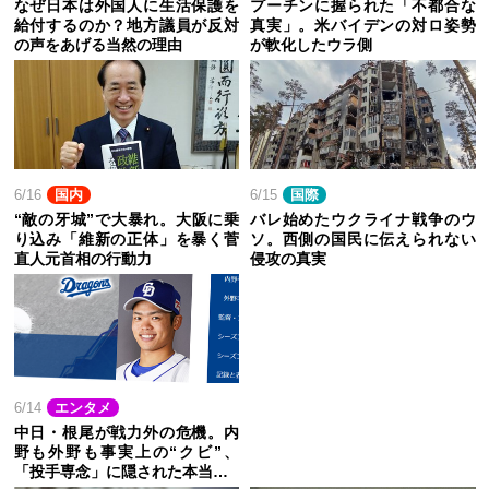
なぜ日本は外国人に生活保護を
プーチンに握られた「不都合な
給付するのか？地方議員が反対
真実」。米バイデンの対ロ姿勢
の声をあげる当然の理由
が軟化したウラ側
6/16
国内
6/15
国際
“敵の牙城”で大暴れ。大阪に乗
バレ始めたウクライナ戦争のウ
り込み「維新の正体」を暴く菅
ソ。西側の国民に伝えられない
直人元首相の行動力
侵攻の真実
6/14
エンタメ
中日・根尾が戦力外の危機。内
野も外野も事実上の“クビ”、
「投手専念」に隠された本当…