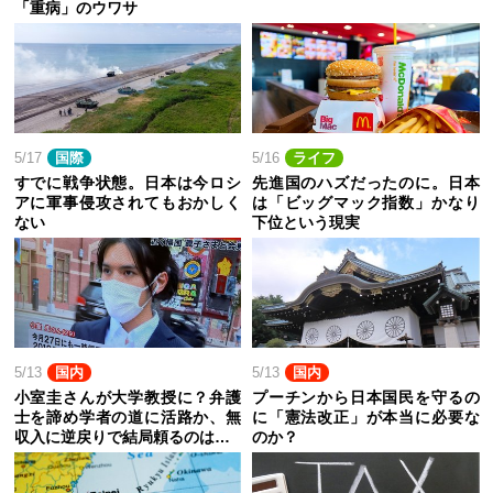
「重病」のウワサ
5/17
国際
5/16
ライフ
すでに戦争状態。日本は今ロシ
先進国のハズだったのに。日本
アに軍事侵攻されてもおかしく
は「ビッグマック指数」かなり
ない
下位という現実
5/13
国内
5/13
国内
小室圭さんが大学教授に？弁護
プーチンから日本国民を守るの
士を諦め学者の道に活路か、無
に「憲法改正」が本当に必要な
収入に逆戻りで結局頼るのは…
のか？