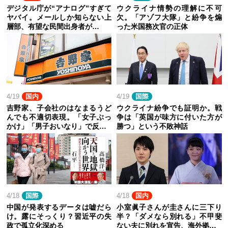
デジタル庁が“アナログ”すぎて
ウクライナ情勢の理解に不可
ヤバイ。メールしか知らない上
欠。「アゾフ大隊」と紛争を煽
層部、有望な民間出身者が…
った米国務次官の正体
4/19
国内
4/19
国際
吉野家、子会社のはなまるうど
ウクライナ紛争でも証明か。戦
んでも不適切表現。「女子ぶっ
争は「英国が味方に付いた方が
かけ」「男子おいなり」で反…
勝つ」という不敗神話
4/18
国際
4/18
国内
中国が発表するデータは嘘だら
小室眞子さんが圭さんに三下り
け。露にそっくり？習近平の失
半？「ダメなら別れる」不甲斐
政で孤立化深める
ない夫に別れを宣告、海外拠…