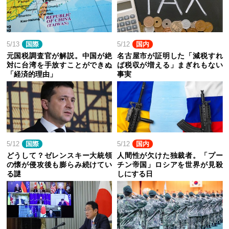
5/13
国際
5/12
国内
元国税調査官が解説。中国が絶
名古屋市が証明した「減税すれ
対に台湾を手放すことができぬ
ば税収が増える」まぎれもない
「経済的理由」
事実
5/12
国際
5/12
国内
どうして？ゼレンスキー大統領
人間性が欠けた独裁者。「プー
の懐が侵攻後も膨らみ続けてい
チン帝国」ロシアを世界が見殺
る謎
しにする日