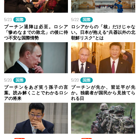
5/23
国際
5/22
国際
プーチン退陣は必至。ロシア
ロシアからの「核」だけじゃな
「惨めなまでの敗北」の後に待
い。日本が抱える“兵器以外の北
つ不安な国際情勢
朝鮮リスク”とは
5/20
国際
5/20
国際
プーチンをあざ笑う孫子の言
プーチンが先か、習近平が先
葉。読み解くことでわかるロシ
か。独裁者が国民から見捨てら
アの将来
れる日