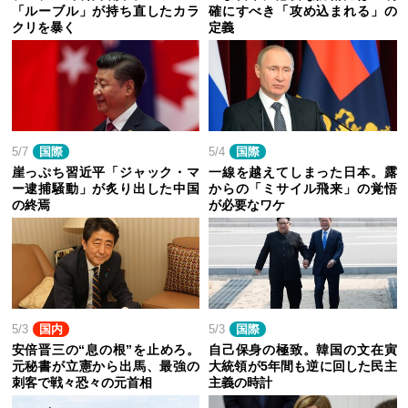
「ルーブル」が持ち直したカラ
確にすべき「攻め込まれる」の
クリを暴く
定義
5/7
国際
5/4
国際
崖っぷち習近平「ジャック・マ
一線を越えてしまった日本。露
ー逮捕騒動」が炙り出した中国
からの「ミサイル飛来」の覚悟
の終焉
が必要なワケ
5/3
国内
5/3
国際
安倍晋三の“息の根”を止めろ。
自己保身の極致。韓国の文在寅
元秘書が立憲から出馬、最強の
大統領が5年間も逆に回した民主
刺客で戦々恐々の元首相
主義の時計