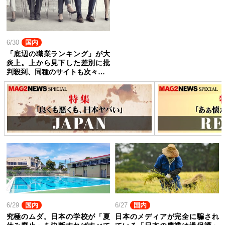
6/30
国内
「底辺の職業ランキング」が大
炎上。上から見下した差別に批
判殺到、同種のサイトも次々…
6/29
国内
6/27
国内
究極のムダ。日本の学校が「夏
日本のメディアが完全に騙され