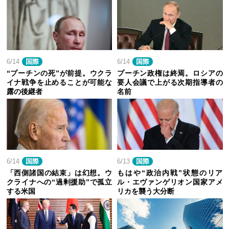
6/14
国際
6/14
国際
“プーチンの死”が前提。ウクラ
プーチン政権は終焉。ロシアの
イナ戦争を止めることが可能な
要人会議で上がる次期指導者の
露の後継者
名前
6/14
国際
6/13
国際
「西側諸国の結束」は幻想。ウ
もはや“政治内戦”状態のリア
クライナへの“過剰援助”で孤立
ル・エヴァンゲリオン国家アメ
する米国
リカを襲う大分断