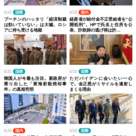
6/20
国際
6/20
国内
プーチンのハッタリ「経済制裁
経産省が給付金不正受給者を“公
は効いていない」は大嘘。ロシ
開処刑”。HPで氏名と住所を公
アに待ち受ける地獄
表、詐欺師の逃げ得は許…
6/20
国際
6/20
国際
韓国人が今最も注目。新政府が
ただバイデンに会いたい一心
乗り出した「黄海射殺焼却事
で。金正恩がミサイルを連射し
件」の真相究明
まくる理由
6/20
国内
6/20
国際