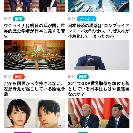
6/13
国際
6/13
ビジネス
ウクライナは明日の我が国。世
日本経済の凋落は“コンプライア
界的歴史学者が日本に発する警
ンス・バカ”のせい。なぜ人材が
告
小粒化してしまったのか
6/11
国内
6/10
国際
だから国民から支持されない。
20年でGDP世界順位を26位も落
左派野党が起こしている論理矛
としている日本はもはや後進国
盾
なのか？