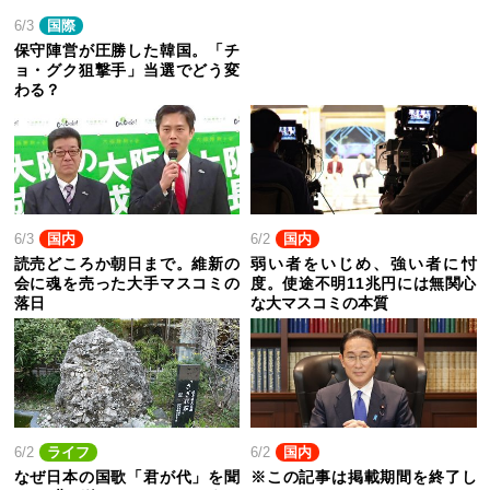
6/3
国際
保守陣営が圧勝した韓国。「チ
ョ・グク狙撃手」当選でどう変
わる？
6/3
国内
6/2
国内
読売どころか朝日まで。維新の
弱い者をいじめ、強い者に忖
会に魂を売った大手マスコミの
度。使途不明11兆円には無関心
落日
な大マスコミの本質
6/2
ライフ
6/2
国内
なぜ日本の国歌「君が代」を聞
※この記事は掲載期間を終了し