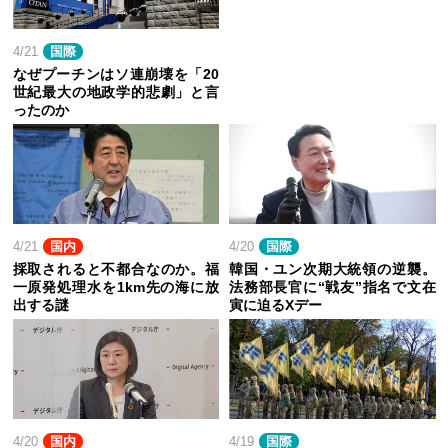
4/21
国際
なぜプーチンはソ連崩壊を「20
世紀最大の地政学的悲劇」と言
ったのか
4/21
国内
4/20
国際
採取されると不都合なのか。福
韓国・ユン次期大統領の逆襲。
一原発処理水を1km先の海に放
法務部長官に“戦友”指名で文在
出する謎
寅に迫るXデー
4/20
国内
4/19
国際