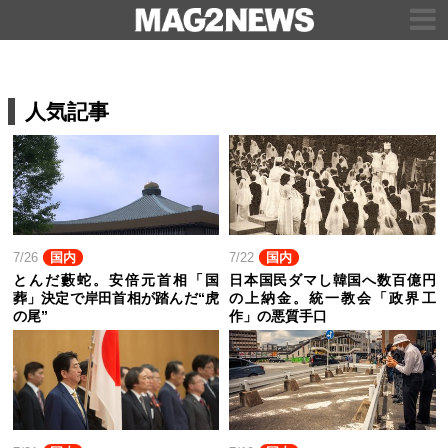
人気記事
7/26
国内
7/22
国内
とんだ藪蛇。安倍元首相「国
日本国民ダマし韓国へ数百億円
葬」決定で岸田首相が踏んだ“虎
の上納金。統一教会「政界工
の尾”
作」の悪質手口