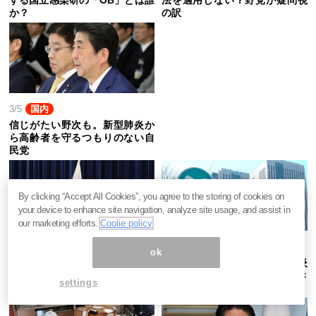
か？
の訳
3/5
国内
信じがたい野次も。新型肺炎か
ら高齢者を守るつもりのない自
民党
By clicking “Accept All Cookies”, you agree to the storing of cookies on
your device to enhance site navigation, analyze site usage, and assist in
our marketing efforts.
Coolie policy
3/4
国内
3/4
国内
ok
五輪延期では済まぬ。韓国式
原発事故と同じ構図。新型肺炎
「新型肺炎」検査が日本経済を
に官僚システムが太刀打ちでき
settings
潰す訳
ぬ訳