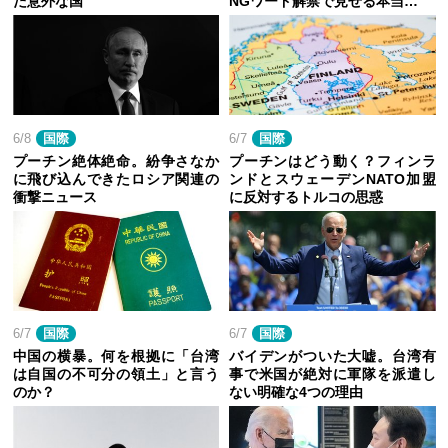
た意外な国
NGワード解禁で見せる本当…
6/8
国際
6/7
国際
プーチン絶体絶命。紛争さなか
プーチンはどう動く？フィンラ
に飛び込んできたロシア関連の
ンドとスウェーデンNATO加盟
衝撃ニュース
に反対するトルコの思惑
6/7
国際
6/7
国際
中国の横暴。何を根拠に「台湾
バイデンがついた大嘘。台湾有
は自国の不可分の領土」と言う
事で米国が絶対に軍隊を派遣し
のか？
ない明確な4つの理由