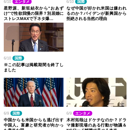
6/10
エンタメ
6/10
国際
星野源、新垣結衣から“おあず
なぜ中国が好かれ米国は嫌われ
け”で性欲我慢の限界？別居婚に
るのか？バイデンが新興国から
ストレスMAXで下ネタ爆…
拒絶される当然の理由
6/10
国際
※この記事は掲載期間を終了し
ました
6/9
国際
6/9
エンタメ
中国からも米国からも逃げ出す
木村拓哉はドケチなのか？ドラ
中国人。富豪と研究者が向かっ
マ撮影現場のある行動が物議＆