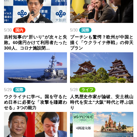
5/30
国内
5/30
国際
吉村知事の“肝いり”が次々と失
プーチンも驚愕？欧州が中国と
敗。60億円かけて利用者たった
描く「ウクライナ停戦」の仰天
300人、コロナ施設閉…
プラン
5/29
国際
5/28
ライフ
ウクライナに学べ。国を守るた
人気歴史作家が論破、安土桃山
め日本に必要な「攻撃を躊躇わ
時代を安土“大阪”時代と呼ぶ誤
せる」3つの能力
り