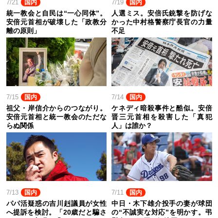
7/21
国内
7/19
国内
統一教会と自民は“一心同体”。
人選ミス。安倍氏銃撃を防げな
安倍元首相が破壊した「政教分
かった中村格警察庁長官の力量
離の原則」
不足
7/15
国内
7/14
国内
祖父・岸信介からのつながり。
ケネディ暗殺事件と酷似。安倍
安倍元首相と統一教会のただな
晋三元首相を殺害した「真犯
らぬ関係
人」は誰か？
7/13
国内
7/11
国内
パパ活疑惑の吉川赳議員が女性
中日・木下雄介投手の妻が球団
へ提訴を検討。「20歳だと騙さ
の“不誠実な対応”を明かす。弔