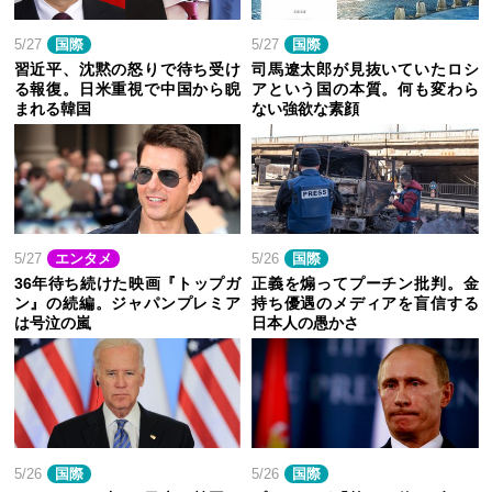
5/27
国際
5/27
国際
習近平、沈黙の怒りで待ち受け
司馬遼太郎が見抜いていたロシ
る報復。日米重視で中国から睨
アという国の本質。何も変わら
まれる韓国
ない強欲な素顔
5/27
エンタメ
5/26
国際
36年待ち続けた映画『トップガ
正義を煽ってプーチン批判。金
ン』の続編。ジャパンプレミア
持ち優遇のメディアを盲信する
は号泣の嵐
日本人の愚かさ
5/26
国際
5/26
国際