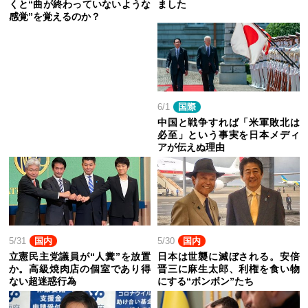
くと“曲が終わっていないような
ました
感覚”を覚えるのか？
6/1
国際
中国と戦争すれば「米軍敗北は
必至」という事実を日本メディ
アが伝えぬ理由
5/31
国内
5/30
国内
立憲民主党議員が“人糞”を放置
日本は世襲に滅ぼされる。安倍
か。高級焼肉店の個室であり得
晋三に麻生太郎、利権を食い物
ない超迷惑行為
にする“ボンボン”たち