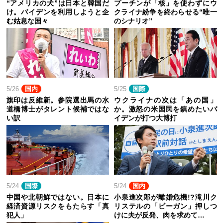
“アメリカの犬”は日本と韓国だ
プーチンが「核」を使わずにウ
け。バイデンを利用しようと企
クライナ紛争を終わらせる“唯一
む姑息な国々
のシナリオ”
5/26
国内
5/25
国際
旗印は反維新。参院選出馬の水
ウクライナの次は「あの国」
道橋博士がタレント候補ではな
か。激怒の米国民を鎮めたいバ
い訳
イデンが打つ大博打
5/24
国際
5/24
国内
中国や北朝鮮ではない。日本に
小泉進次郎が離婚危機!?滝川ク
経済資源リスクをもたらす「真
リステルの「ビーガン」押しつ
犯人」
けに夫が反発、肉を求めて…