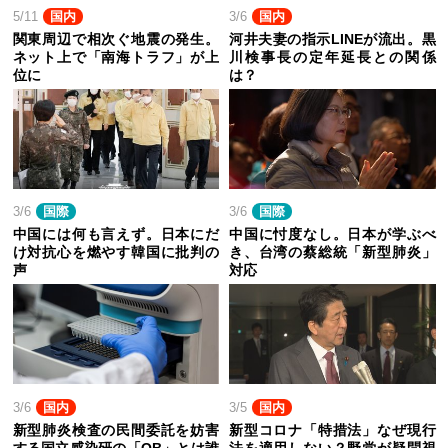
5/11
国内
3/6
国内
関東周辺で相次ぐ地震の発生。
河井夫妻の指示LINEが流出。黒
ネット上で「南海トラフ」が上
川検事長の定年延長との関係
位に
は？
3/6
国際
3/6
国際
中国には何も言えず。日本にだ
中国に忖度なし。日本が学ぶべ
け対抗心を燃やす韓国に批判の
き、台湾の蔡総統「新型肺炎」
声
対応
3/6
国内
3/5
国内
新型肺炎検査の民間委託を妨害
新型コロナ「特措法」なぜ現行
する国立感染研の「OB」とは誰
法を適用しない？野党が疑問視