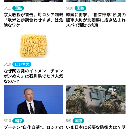
5/11
国際
5/10
国際
京大教授が警告。対ロシア制裁
韓国に衝撃。“斬首部隊”所属の
「欧米と歩調合わせすぎ」は危
陸軍大尉が北朝鮮に抱き込まれ
険なワケ
スパイ活動で拘束
5/10
ビジネス
なぜ関西発のイトメン「チャン
ポンめん」は石川県でだけ人気
なのか？
5/10
国際
5/9
国際
プーチン“自作自演”。ロシアの
いま日本に必要な防衛力は？明