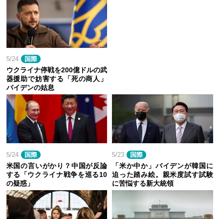
5/24
国際
ウクライナ停戦を200億ドルの武
器援助で妨害する「死の商人」
バイデンの姑息
5/24
国際
5/23
国際
米国の言いがかり？中国が反論
「米か中か」バイデンが韓国に
する「ウクライナ戦争を巡る10
迫った踏み絵。親米度試す試験
の疑惑」
に苦悩する新大統領