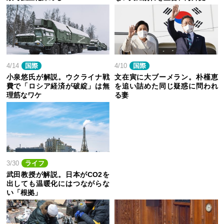
4/14
国際
4/10
国際
小泉悠氏が解説。ウクライナ戦
文在寅に大ブーメラン。朴槿恵
費で「ロシア経済が破綻」は無
を追い詰めた同じ疑惑に問われ
理筋なワケ
る妻
3/30
ライフ
武田教授が解説。日本がCO2を
出しても温暖化にはつながらな
い「根拠」