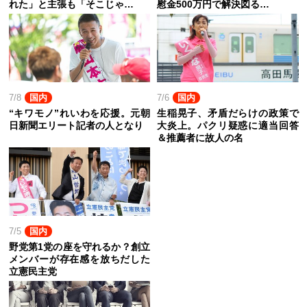
れた」と主張も「そこじゃ…
慰金500万円で解決図る…
7/8
国内
7/6
国内
“キワモノ”れいわを応援。元朝
生稲晃子、矛盾だらけの政策で
日新聞エリート記者の人となり
大炎上。パクリ疑惑に適当回答
＆推薦者に故人の名
7/5
国内
野党第1党の座を守れるか？創立
メンバーが存在感を放ちだした
立憲民主党