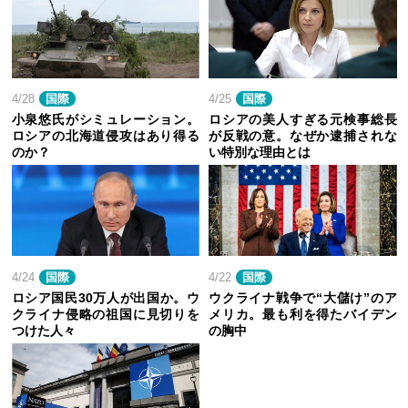
4/28
国際
4/25
国際
小泉悠氏がシミュレーション。
ロシアの美人すぎる元検事総長
ロシアの北海道侵攻はあり得る
が反戦の意。なぜか逮捕されな
のか？
い特別な理由とは
4/24
国際
4/22
国際
ロシア国民30万人が出国か。ウ
ウクライナ戦争で“大儲け”のア
クライナ侵略の祖国に見切りを
メリカ。最も利を得たバイデン
つけた人々
の胸中