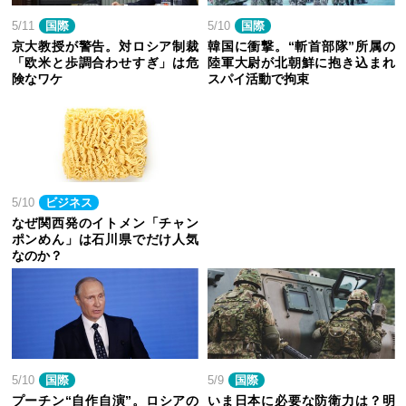
5/11
国際
5/10
国際
京大教授が警告。対ロシア制裁
韓国に衝撃。“斬首部隊”所属の
「欧米と歩調合わせすぎ」は危
陸軍大尉が北朝鮮に抱き込まれ
険なワケ
スパイ活動で拘束
5/10
ビジネス
なぜ関西発のイトメン「チャン
ポンめん」は石川県でだけ人気
なのか？
5/10
国際
5/9
国際
プーチン“自作自演”。ロシアの
いま日本に必要な防衛力は？明