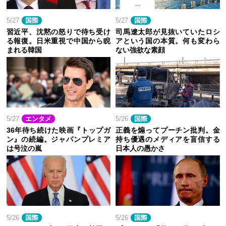
5/27
国際
5/27
国際
習近平、沈黙の怒りで待ち受け
司馬遼太郎が見抜いていたロシ
る報復。日米重視で中国から睨
アという国の本質。何も変わら
まれる韓国
ない強欲な素顔
5/27
エンタメ
5/26
国際
36年待ち続けた映画『トップガ
正義を煽ってプーチン批判。金
ン』の続編。ジャパンプレミア
持ち優遇のメディアを盲信する
は号泣の嵐
日本人の愚かさ
5/26
国際
5/26
国際