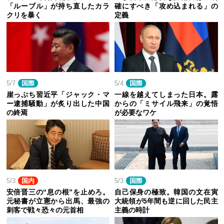
「ルーブル」が持ち直したカラ
確にすべき「攻め込まれる」の
クリを暴く
定義
5/7
国際
5/4
国際
崖っぷち習近平「ジャック・マ
一線を越えてしまった日本。露
ー逮捕騒動」が炙り出した中国
からの「ミサイル飛来」の覚悟
の終焉
が必要なワケ
5/3
国内
5/3
国際
安倍晋三の“息の根”を止めろ。
自己保身の極致。韓国の文在寅
元秘書が立憲から出馬、最強の
大統領が5年間も逆に回した民主
刺客で戦々恐々の元首相
主義の時計