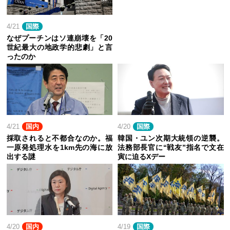
4/21
国際
なぜプーチンはソ連崩壊を「20
世紀最大の地政学的悲劇」と言
ったのか
4/21
国内
4/20
国際
採取されると不都合なのか。福
韓国・ユン次期大統領の逆襲。
一原発処理水を1km先の海に放
法務部長官に“戦友”指名で文在
出する謎
寅に迫るXデー
4/20
国内
4/19
国際