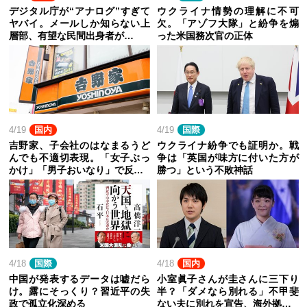
デジタル庁が“アナログ”すぎて
ウクライナ情勢の理解に不可
ヤバイ。メールしか知らない上
欠。「アゾフ大隊」と紛争を煽
層部、有望な民間出身者が…
った米国務次官の正体
4/19
国内
4/19
国際
吉野家、子会社のはなまるうど
ウクライナ紛争でも証明か。戦
んでも不適切表現。「女子ぶっ
争は「英国が味方に付いた方が
かけ」「男子おいなり」で反…
勝つ」という不敗神話
4/18
国際
4/18
国内
中国が発表するデータは嘘だら
小室眞子さんが圭さんに三下り
け。露にそっくり？習近平の失
半？「ダメなら別れる」不甲斐
政で孤立化深める
ない夫に別れを宣告、海外拠…