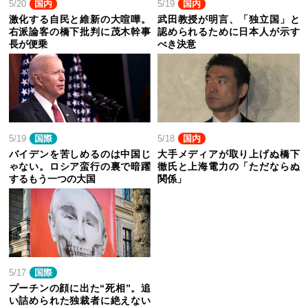
5/20
国内
5/19
国内
激化する自民と維新の大喧嘩。
武田教授が明言、「独立国」と
右派論客の橋下批判に茂木幹事
認められるために日本人が示す
長が便乗
べき決意
5/19
国際
5/18
国内
バイデンを苦しめるのは中国じ
大手メディアが取り上げぬ橋下
ゃない。ロシア蛮行の裏で暗躍
徹氏と上海電力の「ただならぬ
するもう一つの大国
関係」
5/17
国際
プーチンの顔に出た“死相”。追
い詰められた独裁者に絶えない