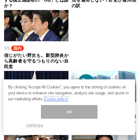
か？
の訳
3/5
国内
信じがたい野次も。新型肺炎か
ら高齢者を守るつもりのない自
民党
By clicking “Accept All Cookies”, you agree to the storing of cookies on
your device to enhance site navigation, analyze site usage, and assist in
our marketing efforts.
Coolie policy
3/4
国内
3/4
国内
ok
五輪延期では済まぬ。韓国式
原発事故と同じ構図。新型肺炎
「新型肺炎」検査が日本経済を
に官僚システムが太刀打ちでき
settings
潰す訳
ぬ訳