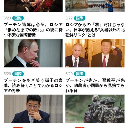
5/23
国際
5/22
国際
プーチン退陣は必至。ロシア
ロシアからの「核」だけじゃな
「惨めなまでの敗北」の後に待
い。日本が抱える“兵器以外の北
つ不安な国際情勢
朝鮮リスク”とは
5/20
国際
5/20
国際
プーチンをあざ笑う孫子の言
プーチンが先か、習近平が先
葉。読み解くことでわかるロシ
か。独裁者が国民から見捨てら
アの将来
れる日