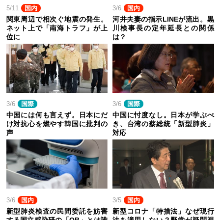
5/11
国内
3/6
国内
関東周辺で相次ぐ地震の発生。
河井夫妻の指示LINEが流出。黒
ネット上で「南海トラフ」が上
川検事長の定年延長との関係
位に
は？
3/6
国際
3/6
国際
中国には何も言えず。日本にだ
中国に忖度なし。日本が学ぶべ
け対抗心を燃やす韓国に批判の
き、台湾の蔡総統「新型肺炎」
声
対応
3/6
国内
3/5
国内
新型肺炎検査の民間委託を妨害
新型コロナ「特措法」なぜ現行
する国立感染研の「OB」とは誰
法を適用しない？野党が疑問視