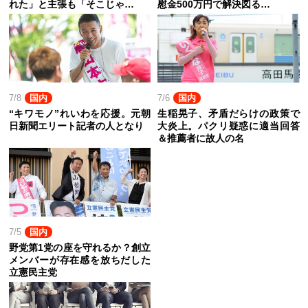
れた」と主張も「そこじゃ…
慰金500万円で解決図る…
7/8
国内
7/6
国内
“キワモノ”れいわを応援。元朝
生稲晃子、矛盾だらけの政策で
日新聞エリート記者の人となり
大炎上。パクリ疑惑に適当回答
＆推薦者に故人の名
7/5
国内
野党第1党の座を守れるか？創立
メンバーが存在感を放ちだした
立憲民主党