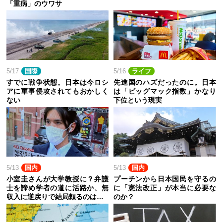
「重病」のウワサ
5/17
国際
5/16
ライフ
すでに戦争状態。日本は今ロシ
先進国のハズだったのに。日本
アに軍事侵攻されてもおかしく
は「ビッグマック指数」かなり
ない
下位という現実
5/13
国内
5/13
国内
小室圭さんが大学教授に？弁護
プーチンから日本国民を守るの
士を諦め学者の道に活路か、無
に「憲法改正」が本当に必要な
収入に逆戻りで結局頼るのは…
のか？