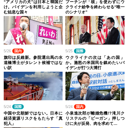
“アメリカの犬”は日本と韓国だ
プーチンが「核」を使わずにウ
け。バイデンを利用しようと企
クライナ紛争を終わらせる“唯一
む姑息な国々
のシナリオ”
5/26
国内
5/25
国際
旗印は反維新。参院選出馬の水
ウクライナの次は「あの国」
道橋博士がタレント候補ではな
か。激怒の米国民を鎮めたいバ
い訳
イデンが打つ大博打
5/24
国際
5/24
国内
中国や北朝鮮ではない。日本に
小泉進次郎が離婚危機!?滝川ク
経済資源リスクをもたらす「真
リステルの「ビーガン」押しつ
犯人」
けに夫が反発、肉を求めて…