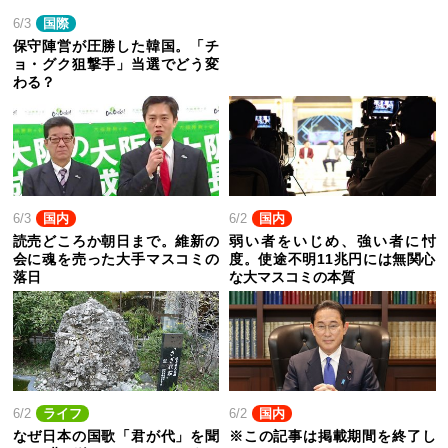
6/3
国際
保守陣営が圧勝した韓国。「チ
ョ・グク狙撃手」当選でどう変
わる？
6/3
国内
6/2
国内
読売どころか朝日まで。維新の
弱い者をいじめ、強い者に忖
会に魂を売った大手マスコミの
度。使途不明11兆円には無関心
落日
な大マスコミの本質
6/2
ライフ
6/2
国内
なぜ日本の国歌「君が代」を聞
※この記事は掲載期間を終了し