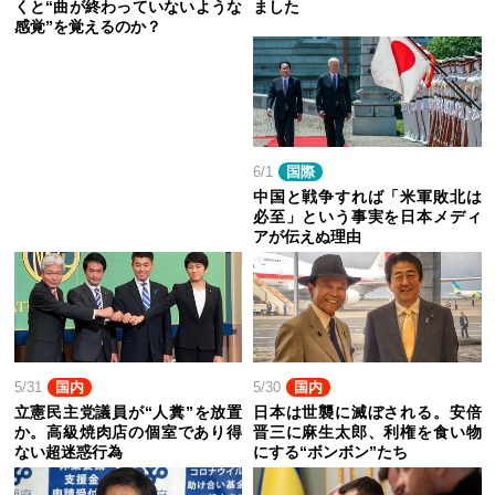
くと“曲が終わっていないような
ました
感覚”を覚えるのか？
6/1
国際
中国と戦争すれば「米軍敗北は
必至」という事実を日本メディ
アが伝えぬ理由
5/31
国内
5/30
国内
立憲民主党議員が“人糞”を放置
日本は世襲に滅ぼされる。安倍
か。高級焼肉店の個室であり得
晋三に麻生太郎、利権を食い物
ない超迷惑行為
にする“ボンボン”たち