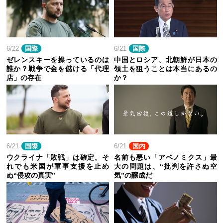
6/22
国際
6/21
国際
ゼレンスキーを操っているのは
中国とロシア、北朝鮮が日本の
誰か？戦争で金を儲ける「代理
領土を狙うことは本当にあるの
店」の存在
か？
6/21
国際
6/21
国内
ウクライナ「敗戦」は確定。そ
名前も悪い「アベノミクス」最
れでも米国が軍事支援を止め
大の問題は、“批判を許さぬ空
ぬ“侵攻の真実”
気”の醸成だ