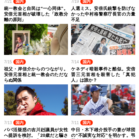
7/21
国内
7/19
国内
統一教会と自民は“一心同体”。
人選ミス。安倍氏銃撃を防げな
安倍元首相が破壊した「政教分
かった中村格警察庁長官の力量
離の原則」
不足
7/15
国内
7/14
国内
祖父・岸信介からのつながり。
ケネディ暗殺事件と酷似。安倍
安倍元首相と統一教会のただな
晋三元首相を殺害した「真犯
らぬ関係
人」は誰か？
7/13
国内
7/11
国内
パパ活疑惑の吉川赳議員が女性
中日・木下雄介投手の妻が球団
へ提訴を検討。「20歳だと騙さ
の“不誠実な対応”を明かす。弔