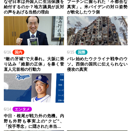
なぜ日本は外国人に生活保護を
プーチンに握られた「不都合な
給付するのか？地方議員が反対
真実」。米バイデンの対ロ姿勢
の声をあげる当然の理由
が軟化したウラ側
6/16
国内
6/15
国際
“敵の牙城”で大暴れ。大阪に乗
バレ始めたウクライナ戦争のウ
り込み「維新の正体」を暴く菅
ソ。西側の国民に伝えられない
直人元首相の行動力
侵攻の真実
6/14
エンタメ
中日・根尾が戦力外の危機。内
野も外野も事実上の“クビ”、
「投手専念」に隠された本当…