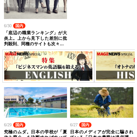
6/30
国内
「底辺の職業ランキング」が大
炎上。上から見下した差別に批
判殺到、同種のサイトも次々…
6/29
国内
6/27
国内
究極のムダ。日本の学校が「夏
日本のメディアが完全に騙され