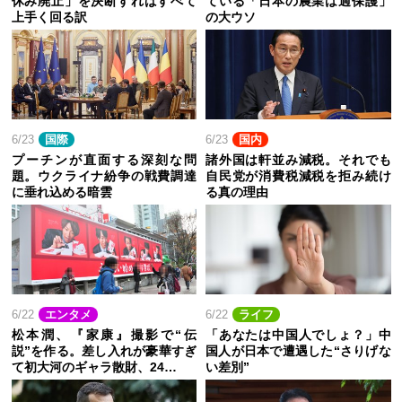
休み廃止」を決断すればすべて
ている「日本の農業は過保護」
上手く回る訳
の大ウソ
6/23
国際
6/23
国内
プーチンが直面する深刻な問
諸外国は軒並み減税。それでも
題。ウクライナ紛争の戦費調達
自民党が消費税減税を拒み続け
に垂れ込める暗雲
る真の理由
6/22
エンタメ
6/22
ライフ
松本潤、『家康』撮影で“伝
「あなたは中国人でしょ？」中
説”を作る。差し入れが豪華すぎ
国人が日本で遭遇した“さりげな
て初大河のギャラ散財、24…
い差別”