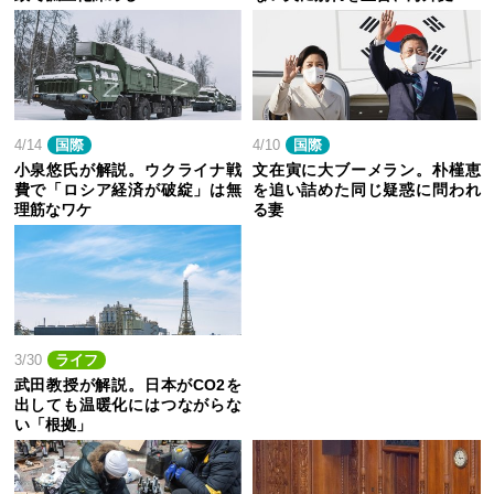
4/14
国際
4/10
国際
小泉悠氏が解説。ウクライナ戦
文在寅に大ブーメラン。朴槿恵
費で「ロシア経済が破綻」は無
を追い詰めた同じ疑惑に問われ
理筋なワケ
る妻
3/30
ライフ
武田教授が解説。日本がCO2を
出しても温暖化にはつながらな
い「根拠」