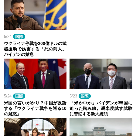
5/24
国際
ウクライナ停戦を200億ドルの武
器援助で妨害する「死の商人」
バイデンの姑息
5/24
国際
5/23
国際
米国の言いがかり？中国が反論
「米か中か」バイデンが韓国に
する「ウクライナ戦争を巡る10
迫った踏み絵。親米度試す試験
の疑惑」
に苦悩する新大統領