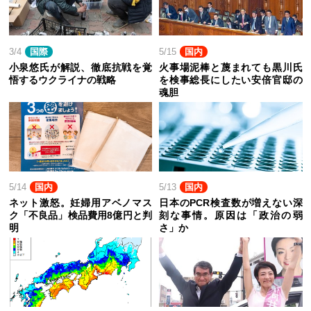
3/4
国際
5/15
国内
小泉悠氏が解説、徹底抗戦を覚
火事場泥棒と蔑まれても黒川氏
悟するウクライナの戦略
を検事総長にしたい安倍官邸の
魂胆
5/14
国内
5/13
国内
ネット激怒。妊婦用アベノマス
日本のPCR検査数が増えない深
ク「不良品」検品費用8億円と判
刻な事情。原因は「政治の弱
明
さ」か