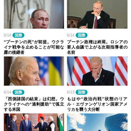
6/14
国際
6/14
国際
“プーチンの死”が前提。ウクラ
プーチン政権は終焉。ロシアの
イナ戦争を止めることが可能な
要人会議で上がる次期指導者の
露の後継者
名前
6/14
国際
6/13
国際
「西側諸国の結束」は幻想。ウ
もはや“政治内戦”状態のリア
クライナへの“過剰援助”で孤立
ル・エヴァンゲリオン国家アメ
する米国
リカを襲う大分断