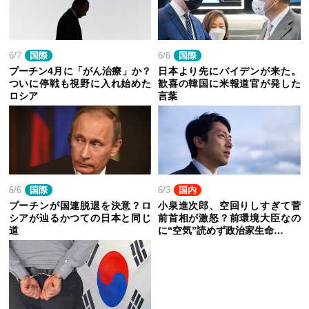
6/7
国際
6/6
国際
プーチン4月に「がん治療」か？
日本より先にバイデンが来た。
ついに停戦も視野に入れ始めた
歓喜の韓国に米報道官が発した
ロシア
言葉
6/6
国際
6/3
国内
プーチンが国連脱退を決意？ロ
小泉進次郎、空回りしすぎて菅
シアが辿るかつての日本と同じ
前首相が激怒？前環境大臣なの
道
に“空気”読めず政治家生命…