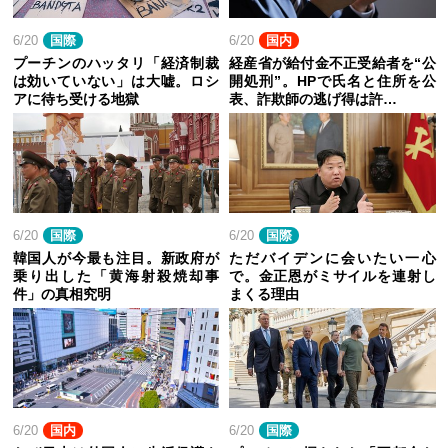
6/20
国際
6/20
国内
プーチンのハッタリ「経済制裁
経産省が給付金不正受給者を“公
は効いていない」は大嘘。ロシ
開処刑”。HPで氏名と住所を公
アに待ち受ける地獄
表、詐欺師の逃げ得は許…
6/20
国際
6/20
国際
韓国人が今最も注目。新政府が
ただバイデンに会いたい一心
乗り出した「黄海射殺焼却事
で。金正恩がミサイルを連射し
件」の真相究明
まくる理由
6/20
国内
6/20
国際