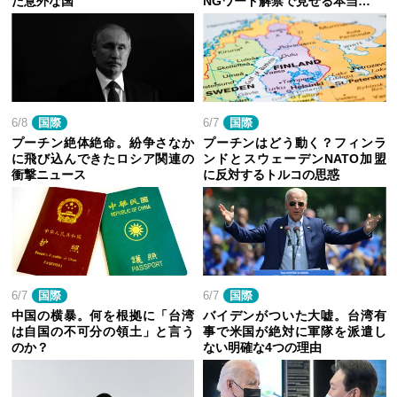
た意外な国
NGワード解禁で見せる本当…
6/8
国際
6/7
国際
プーチン絶体絶命。紛争さなか
プーチンはどう動く？フィンラ
に飛び込んできたロシア関連の
ンドとスウェーデンNATO加盟
衝撃ニュース
に反対するトルコの思惑
6/7
国際
6/7
国際
中国の横暴。何を根拠に「台湾
バイデンがついた大嘘。台湾有
は自国の不可分の領土」と言う
事で米国が絶対に軍隊を派遣し
のか？
ない明確な4つの理由