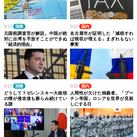
5/13
国際
5/12
国内
元国税調査官が解説。中国が絶
名古屋市が証明した「減税すれ
対に台湾を手放すことができぬ
ば税収が増える」まぎれもない
「経済的理由」
事実
5/12
国際
5/12
国内
どうして？ゼレンスキー大統領
人間性が欠けた独裁者。「プー
の懐が侵攻後も膨らみ続けてい
チン帝国」ロシアを世界が見殺
る謎
しにする日