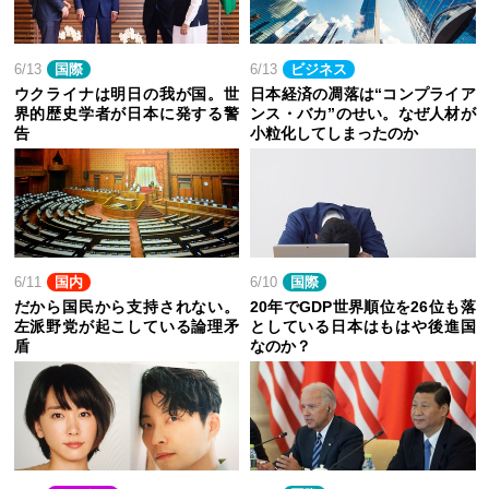
6/13
国際
6/13
ビジネス
ウクライナは明日の我が国。世
日本経済の凋落は“コンプライア
界的歴史学者が日本に発する警
ンス・バカ”のせい。なぜ人材が
告
小粒化してしまったのか
6/11
国内
6/10
国際
だから国民から支持されない。
20年でGDP世界順位を26位も落
左派野党が起こしている論理矛
としている日本はもはや後進国
盾
なのか？