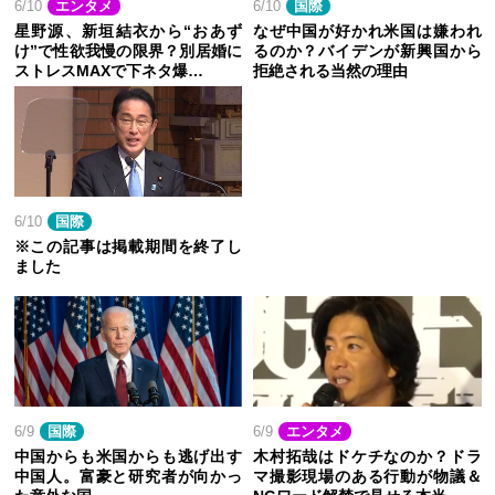
6/10
エンタメ
6/10
国際
星野源、新垣結衣から“おあず
なぜ中国が好かれ米国は嫌われ
け”で性欲我慢の限界？別居婚に
るのか？バイデンが新興国から
ストレスMAXで下ネタ爆…
拒絶される当然の理由
6/10
国際
※この記事は掲載期間を終了し
ました
6/9
国際
6/9
エンタメ
中国からも米国からも逃げ出す
木村拓哉はドケチなのか？ドラ
中国人。富豪と研究者が向かっ
マ撮影現場のある行動が物議＆