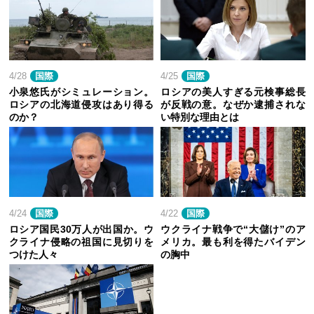
4/28
国際
4/25
国際
小泉悠氏がシミュレーション。
ロシアの美人すぎる元検事総長
ロシアの北海道侵攻はあり得る
が反戦の意。なぜか逮捕されな
のか？
い特別な理由とは
4/24
国際
4/22
国際
ロシア国民30万人が出国か。ウ
ウクライナ戦争で“大儲け”のア
クライナ侵略の祖国に見切りを
メリカ。最も利を得たバイデン
つけた人々
の胸中