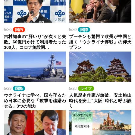
5/30
国内
5/30
国際
吉村知事の“肝いり”が次々と失
プーチンも驚愕？欧州が中国と
敗。60億円かけて利用者たった
描く「ウクライナ停戦」の仰天
300人、コロナ施設閉…
プラン
5/29
国際
5/28
ライフ
ウクライナに学べ。国を守るた
人気歴史作家が論破、安土桃山
め日本に必要な「攻撃を躊躇わ
時代を安土“大阪”時代と呼ぶ誤
せる」3つの能力
り