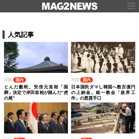
人気記事
7/26
国内
7/22
国内
とんだ藪蛇。安倍元首相「国
日本国民ダマし韓国へ数百億円
葬」決定で岸田首相が踏んだ“虎
の上納金。統一教会「政界工
の尾”
作」の悪質手口