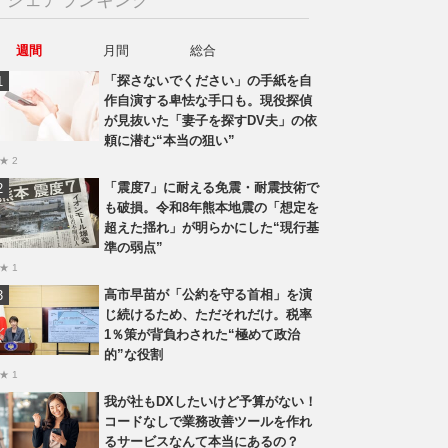
週間
月間
総合
「探さないでください」の手紙を自
作自演する卑怯な手口も。現役探偵
が見抜いた「妻子を探すDV夫」の依
頼に潜む“本当の狙い”
★ 2
「震度7」に耐える免震・耐震技術で
も破損。令和8年熊本地震の「想定を
超えた揺れ」が明らかにした“現行基
準の弱点”
★ 1
高市早苗が「公約を守る首相」を演
じ続けるため、ただそれだけ。税率
1％策が背負わされた“極めて政治
的”な役割
★ 1
我が社もDXしたいけど予算がない！
コードなしで業務改善ツールを作れ
るサービスなんて本当にあるの？