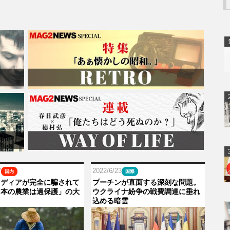
7
2022/6/23
国内
国際
メディアが完全に騙されて
プーチンが直面する深刻な問題。
日本の農業は過保護」の大
ウクライナ紛争の戦費調達に垂れ
込める暗雲