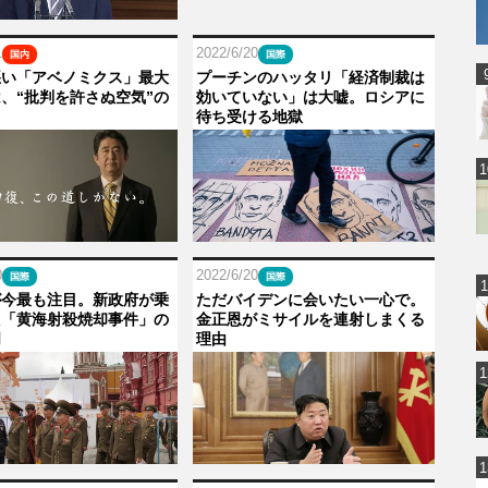
1
2022/6/20
国内
国際
悪い「アベノミクス」最大
プーチンのハッタリ「経済制裁は
、“批判を許さぬ空気”の
効いていない」は大嘘。ロシアに
待ち受ける地獄
0
2022/6/20
国際
国際
が今最も注目。新政府が乗
ただバイデンに会いたい一心で。
た「黄海射殺焼却事件」の
金正恩がミサイルを連射しまくる
明
理由