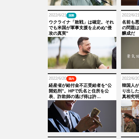
2022/6/21
2022/6/2
国際
ウクライナ「敗戦」は確定。それ
名前も
でも米国が軍事支援を止めぬ“侵
の問題は
攻の真実”
醸成だ
2022/6/20
2022/6/2
国内
経産省が給付金不正受給者を“公
韓国人
開処刑”。HPで氏名と住所を公
り出し
表、詐欺師の逃げ得は許…
真相究