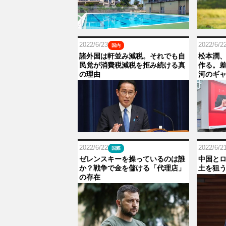
2022/6/23
2022/6/2
国内
諸外国は軒並み減税。それでも自
松本潤、
民党が消費税減税を拒み続ける真
作る。
の理由
河のギャ
2022/6/22
2022/6/2
国際
ゼレンスキーを操っているのは誰
中国と
か？戦争で金を儲ける「代理店」
土を狙
の存在