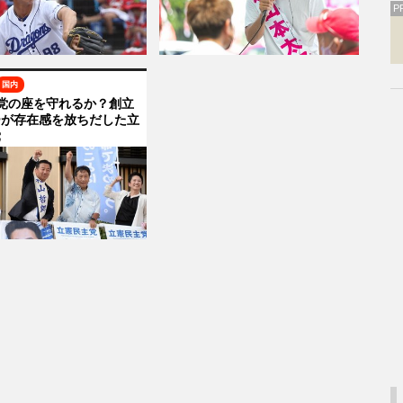
P
国内
党の座を守れるか？創立
ーが存在感を放ちだした立
党