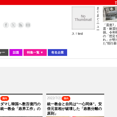
ま
ぐ
ま
ぐ
ニ
「震度7
ュ
震・耐震
ー
損。令和
ス！test
の「想定
れ」が明
た“現行基
ャー
話題
特集一覧 ▼
有名企業
2
2022/7/21
国内
国内
民ダマし韓国へ数百億円の
統一教会と自民は“一心同体”。安
。統一教会「政界工作」の
倍元首相が破壊した「政教分離の
口
原則」