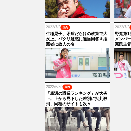
2022/7/6
2022/7/5
国内
生稲晃子、矛盾だらけの政策で大
野党第1
炎上。パクリ疑惑に適当回答＆推
メンバ
薦者に故人の名
憲民主
2022/6/30
国内
「底辺の職業ランキング」が大炎
上。上から見下した差別に批判殺
到、同種のサイトも次々…