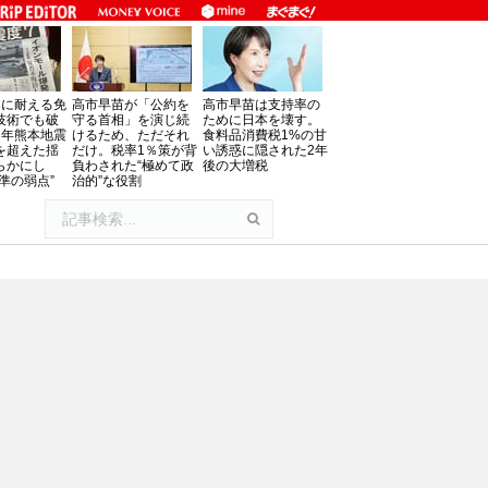
」に耐える免
高市早苗が「公約を
高市早苗は支持率の
技術でも破
守る首相」を演じ続
ために日本を壊す。
8年熊本地震
けるため、ただそれ
食料品消費税1%の甘
を超えた揺
だけ。税率1％策が背
い誘惑に隠された2年
らかにし
負わされた“極めて政
後の大増税
準の弱点”
治的”な役割