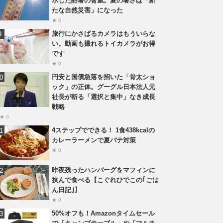
示した酷暑の脅威。夏の暑さは「新
たな自然災害」になった
★ 0
旅行にかさばるカメラはもういらな
い。動画も撮れるトイカメラがお得
です
★ 0
円安と国債急落を招いた「骨太ショ
ック」の正体。グーグル日本法人元
社長が斬る「選択と集中」なき成長
戦略
★ 0
4ステップでできる！ 1食438kcalの
カレーラーメンで夏バテ対策
★ 0
昨夜残ったハンバーグをマフィンに
挟んで食べる【こぐれひでこの｢ごは
ん日記｣】
★ 0
50%オフも！Amazonタイムセール