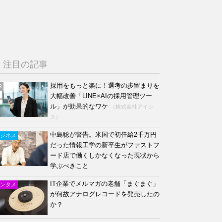
注目の記事
採用をもっと楽に！選考の歩留まりを
R
大幅改善「LINE×AIの採用管理ツー
ル」が効果的なワケ
（株式会社アイシ
ス）
中島聡が警告。米国で初任給2千万円
ジネス
だった情報工学の新卒生がファストフ
ード店で働くしかなくなった現状から
学ぶべきこと
IT企業でメルマガの老舗「まぐまぐ」
ンタメ
が何故アナログレコードを発売したの
か？