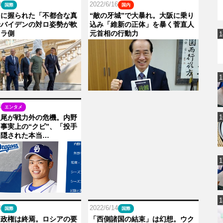
0
2022/6/16
国際
国内
ンに握られた「不都合な真
“敵の牙城”で大暴れ。大阪に乗り
米バイデンの対ロ姿勢が軟
込み「維新の正体」を暴く菅直人
ウラ側
元首相の行動力
4
エンタメ
根尾が戦力外の危機。内野
事実上の“クビ”、「投手
に隠された本当…
4
2022/6/14
国際
国際
ン政権は終焉。ロシアの要
「西側諸国の結束」は幻想。ウク