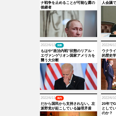
ナ戦争を止めることが可能な露の
人会議
後継者
2022/6/13
2022/6/1
国際
もはや“政治内戦”状態のリアル・
ウクラ
エヴァンゲリオン国家アメリカを
的歴史
襲う大分断
2022/6/11
2022/6/1
国内
だから国民から支持されない。左
20年で
派野党が起こしている論理矛盾
として
のか？