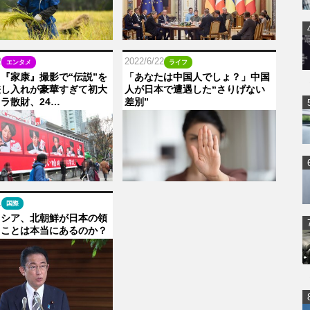
2
2022/6/22
エンタメ
ライフ
『家康』撮影で“伝説”を
「あなたは中国人でしょ？」中国
差し入れが豪華すぎて初大
人が日本で遭遇した“さりげない
ラ散財、24…
差別”
1
国際
ロシア、北朝鮮が日本の領
うことは本当にあるのか？