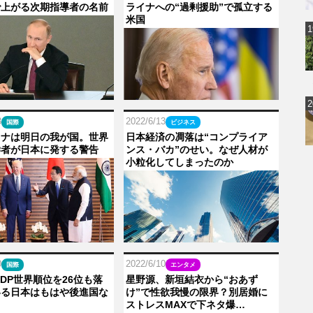
で上がる次期指導者の名前
ライナへの“過剰援助”で孤立する
米国
3
2022/6/13
国際
ビジネス
イナは明日の我が国。世界
日本経済の凋落は“コンプライア
学者が日本に発する警告
ンス・バカ”のせい。なぜ人材が
小粒化してしまったのか
0
2022/6/10
国際
エンタメ
GDP世界順位を26位も落
星野源、新垣結衣から“おあず
いる日本はもはや後進国な
け”で性欲我慢の限界？別居婚に
ストレスMAXで下ネタ爆…