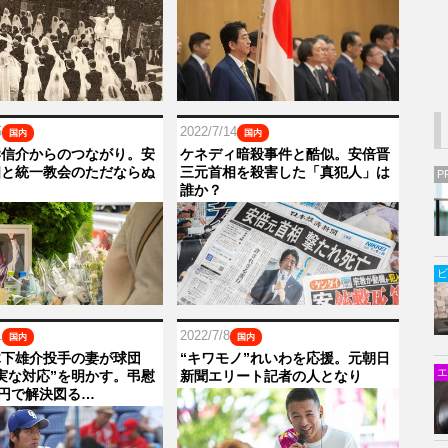
5
2022/7/14
国内
国内
岸信介からのつながり。安
ケネディ暗殺事件と酷似。安倍晋
相と統一教会のただならぬ
三元首相を殺害した「真犯人」は
P
誰か？
ビ
1
2022/7/8
国内
国内
木下雄介投手の妻が球団
“キワモノ”れいわを応援。元朝日
エ
実な対応”を明かす。弔慰
新聞エリート記者の人となり
万円で解決図る…