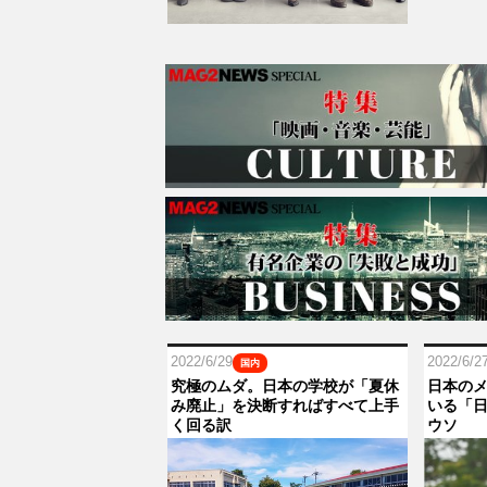
2022/6/29
2022/6/2
国内
究極のムダ。日本の学校が「夏休
日本の
み廃止」を決断すればすべて上手
いる「
く回る訳
ウソ