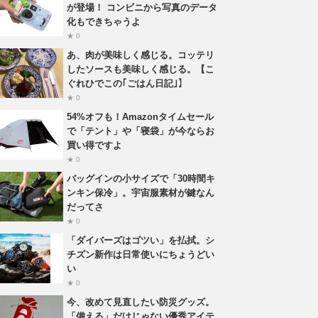
が登場！ コンビニから写真のデータ
化もできちゃうよ
★ 0
あ、肉が美味しく感じる。コッテリ
したソースも美味しく感じる。【こ
ぐれひでこの｢ごはん日記｣】
★ 0
54%オフも！Amazonタイムセール
で「テント」や「寝袋」が今ならお
買い得ですよ
★ 0
バッグインの小サイズで「30時間キ
ンキン保冷」。宇宙服素材が鍵なん
だってさ
★ 0
「ダイバーズはゴツい」を払拭。シ
チズン新作は日常使いにちょうどい
い
★ 0
今、改めて見直したい防災グッズ。
「備える」だけじゃない優秀アイテ