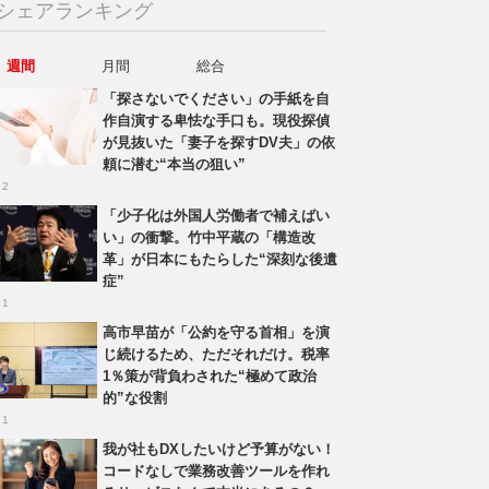
シェアランキング
週間
月間
総合
「探さないでください」の手紙を自
作自演する卑怯な手口も。現役探偵
が見抜いた「妻子を探すDV夫」の依
頼に潜む“本当の狙い”
 2
「少子化は外国人労働者で補えばい
い」の衝撃。竹中平蔵の「構造改
革」が日本にもたらした“深刻な後遺
症”
 1
高市早苗が「公約を守る首相」を演
じ続けるため、ただそれだけ。税率
1％策が背負わされた“極めて政治
的”な役割
 1
我が社もDXしたいけど予算がない！
コードなしで業務改善ツールを作れ