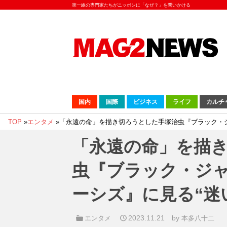
第一線の専門家たちがニッポンに「なぜ？」を問いかける
国内
国際
ビジネス
ライフ
カルチ
TOP
»
エンタメ
»
「永遠の命」を描き切ろうとした手塚治虫『ブラック・ジャ
「永遠の命」を描
虫『ブラック・ジャ
ーシズ』に見る“迷
2023.11.21
by
エンタメ
本多八十二