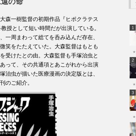
永遠の命
大森一樹監督の初期作品『ヒポクラテス
児科教授として短い時間だが出演している。
、一周まわって総てを呑み込んだ存在、
微笑をたたえていた。大森監督はもとも
★
を受けたとの由。大森監督も手塚治虫と
あって、その共通項とあこがれから出演
塚治虫が描いた医療漫画の決定版とは、
刊のご紹介。
★
★