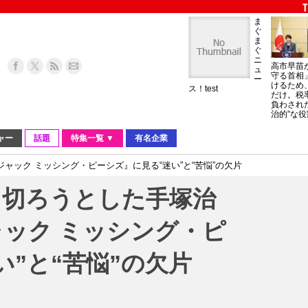
ま
ぐ
ま
ぐ
ニ
高市早苗
ュ
守る首相
ー
けるため
ス！test
だけ。税
負わされ
治的”な役
ャー
話題
特集一覧 ▼
有名企業
ック ミッシング・ピーシズ』に見る“迷い”と“苦悩”の欠片
き切ろうとした手塚治
ック ミッシング・ピ
い”と“苦悩”の欠片