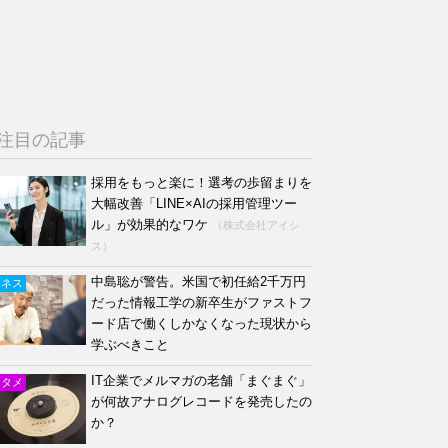
注目の記事
採用をもっと楽に！選考の歩留まりを
大幅改善「LINE×AIの採用管理ツー
ル」が効果的なワケ
（株式会社アイシ
ス）
中島聡が警告。米国で初任給2千万円
ジネス
だった情報工学の新卒生がファストフ
ード店で働くしかなくなった現状から
学ぶべきこと
IT企業でメルマガの老舗「まぐまぐ」
ンタメ
が何故アナログレコードを発売したの
か？