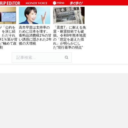
が「公約を
高市早苗は支持率の
「震度7」に耐える免
」を演じ続
ために日本を壊す。
震・耐震技術でも破
、ただそれ
食料品消費税1%の甘
損。令和8年熊本地震
率1％策が背
い誘惑に隠された2年
の「想定を超えた揺
た“極めて政
後の大増税
れ」が明らかにし
割
た“現行基準の弱点”