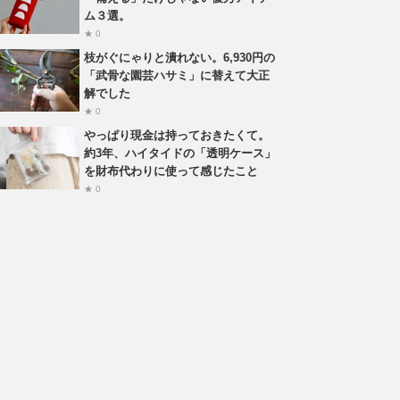
ム３選。
★ 0
枝がぐにゃりと潰れない。6,930円の
「武骨な園芸ハサミ」に替えて大正
解でした
★ 0
やっぱり現金は持っておきたくて。
約3年、ハイタイドの「透明ケース」
を財布代わりに使って感じたこと
★ 0