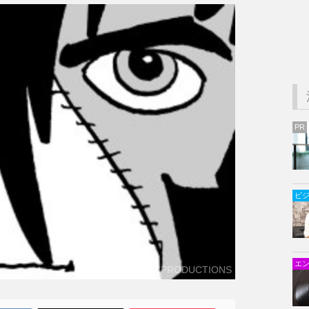
PR
ビ
エ
©️TEZUKA PRODUCTIONS