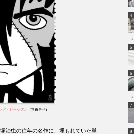
★
★
ング・ピーシズ
』（立東舎刊）
塚治虫の往年の名作に、埋もれていた単