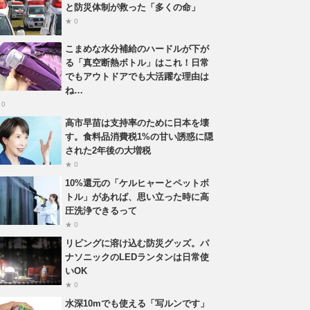
と防災体制が救った「多くの命」
★ 0
こまめな水分補給のハードルが下が
る「真空断熱ボトル」はこれ！日常
でもアウトドアでも大活躍な理由は
ね…
 0
高市早苗は支持率のために日本を壊
す。食料品消費税1%の甘い誘惑に隠
された2年後の大増税
★ 0
10%還元の「ケルヒャーとペットボ
トル」があれば、思い立った時に高
圧洗浄できるって
★ 0
リビングに溶け込む防災グッズ。パ
ナソニックのLEDランタンは日常使
いOK
★ 0
水深10mでも使える「写ルンです」