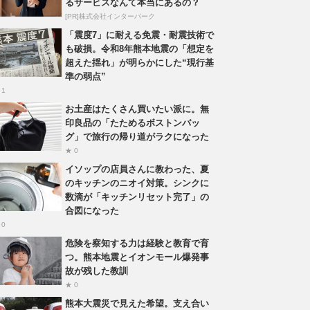
るサービスなんて本当にあるの？
[PR]株式会社インターパーク
「震度7」に耐える免震・耐震技術で
も破損。令和8年熊本地震の「想定を
超えた揺れ」が明らかにした“現行基
準の弱点”
 1
お土産はたくさん買いたい派に。無
印良品の「たためるボストンバッ
グ」で旅行の帰り道がラクになった
★ 0
イソップの店員さんに教わった、夏
のキッチンのニオイ対策。シンクに
数滴が「キッチンリセット完了」の
合図になった
 0
危険を察知する力は経験と教育で育
つ。熊本地震とイオンモール爆発事
故が残した教訓
★ 0
熊本大震災で見えた希望。支え合い