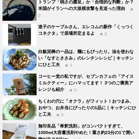
トランプ「弱さの露呈」か「合理的な判断」か？
米国がイランへの大規模攻撃を見送った理由
★
0
迷子のケーブルさん、エレコムの新作「くっつく
コネクタ」で居場所定まるよ
★ 0
白飯泥棒の一品は、麺にもぴったり。油を使わな
い「なすとささみ」のレンチンレシピ｜キッチン
にひと工夫
★ 0
コーヒー党の私ですが、セブンカフェの「アイス
ミルクティー」にハマってます！ 3つのご褒美ア
レンジも紹介
★ 0
ちくわの穴に「オクラ」がフィット！おつまみ、
おやつ、お弁当にぴったりの1品に｜キッチンにひ
と工夫
★ 0
無印良品「希釈洗剤」がコンパクトすぎて、
1000ml大容量洗剤やめた！重さ約23分の1で買い