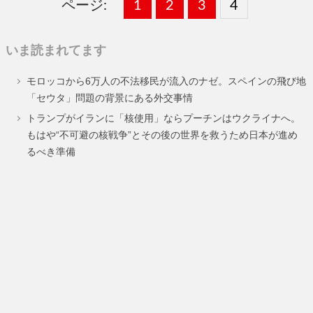
ページ:
固
1
固
2
,
固
3
,
固
4
,
定
定
定
定
いま読まれてます
ペ
ペ
ペ
ペ
モロッコから6万人の不法移民が流入のナゼ。スペインの飛び地
ー
ー
ー
ー
「セウタ」問題の背景にある外交事情
ジ
ジ
ジ
ジ
トランプがイランに「核使用」ならプーチンはウクライナへ。
もはや“不可避の核戦争”とその後の世界を救うため日本が進め
るべき準備