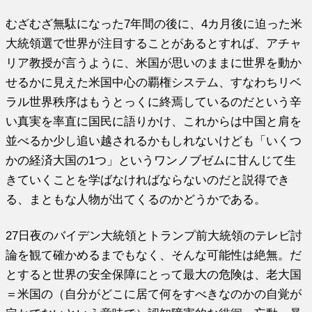
むざむざ無駄になった7年間の後に、4カ月後に迫った米
大統領選で世界が注目することがあるとすれば、アチャ
リア教授が言うように、米国が思いのままに世界を動か
せるかに見えた米国中心の覇権システム、すなわちリベ
ラル世界秩序はもうとっくに終焉しているのだという辛
い真実を率直に国民に語りかけ、これからは中国と肩を
並べるか少し追い越されるかもしれないけども「いくつ
かの経済大国の1つ」というワンノブゼムに甘んじて生
きていくことを学ばなければならないのだと説得でき
る、まともな人物が出てくるのかどうかである。
27日夜のバイデン大統領とトランプ前大統領のテレビ討
論を観て確かめるまでもなく、そんな可能性は絶無。だ
とすると世界の安全保障にとって最大の危険は、老大国
＝米国の（自分がどこに居て何をすべきなのかの自覚が