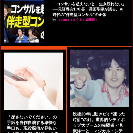
「コンサルを超えないと、生き残れない」
──元証券会社社長・澤田聖陽が語る、AI
時代の"伴走型コンサル"の正体
by
gyouza（まぐまぐ編集部）
没後20年に動きだす“凍った
「探さないでください」の
時計”の針。世界的シティポ
手紙を自作自演する卑怯な
ップ大ブームの先駆者・滝
手口も。現役探偵が見抜い
沢洋一と「マジカル・シテ