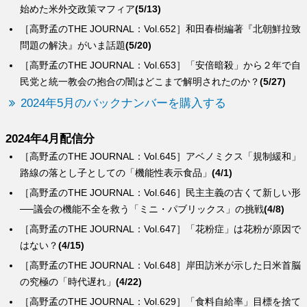
始めた米外交政策マフィア
(5/13)
［高野孟のTHE JOURNAL：Vol.652］和田春樹編著『北朝鮮拉致
問題の解決』がいま話題
(5/20)
［高野孟のTHE JOURNAL：Vol.653］「安倍暗殺」から２年で自
民党と統一教会の抱合の闇はどこまで解明されたのか？
(5/27)
2024年5月のバックナンバーを購入する
2024年4月配信分
［高野孟のTHE JOURNAL：Vol.645］アベノミクス「規制緩和」
路線の落とし子としての「機能性表示食品」
(4/1)
［高野孟のTHE JOURNAL：Vol.646］民主主義の古くて新しい形
──議会の機能不全を救う「ミニ・パブリックス」の挑戦
(4/8)
［高野孟のTHE JOURNAL：Vol.647］「花粉症」は花粉が原因で
はない？
(4/15)
［高野孟のTHE JOURNAL：Vol.648］岸田訪米が示した日米首脳
の究極の「時代遅れ」
(4/22)
［高野孟のTHE JOURNAL：Vol.629］「食料自給率」目標を捨て