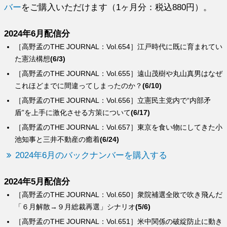
バー
をご購入いただけます（1ヶ月分：税込880円）。
2024年6月配信分
［高野孟のTHE JOURNAL：Vol.654］江戸時代に既に育まれてい
た憲法構想
(6/3)
［高野孟のTHE JOURNAL：Vol.655］遠山茂樹や丸山真男はなぜ
これほどまでに間違ってしまったのか？
(6/10)
［高野孟のTHE JOURNAL：Vol.656］立憲民主党内で“内部矛
盾”を上手に激化させる方策について
(6/17)
［高野孟のTHE JOURNAL：Vol.657］東京を食い物にしてきた小
池知事と三井不動産の癒着
(6/24)
2024年6月のバックナンバーを購入する
2024年5月配信分
［高野孟のTHE JOURNAL：Vol.650］衆院補選全敗で吹き飛んだ
「６月解散→９月総裁再選」シナリオ
(5/6)
［高野孟のTHE JOURNAL：Vol.651］米中関係の破綻防止に動き