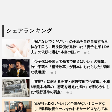
シェアランキング
「探さないでください」の手紙を自作自演する卑
怯な手口も。現役探偵が見抜いた「妻子を探すDV
夫」の依頼に潜む“本当の狙い”
★ 2
「少子化は外国人労働者で補えばいい」の衝撃。
竹中平蔵の「構造改革」が日本にもたらした“深刻
な後遺症”
★ 1
「震度7」に耐える免震・耐震技術でも破損。令和
8年熊本地震の「想定を超えた揺れ」が明らかにし
た“現行基準の弱点”
★ 1
我が社もDXしたいけど予算がない！コードな
しで業務改善ツールを作れるサービスなんて本