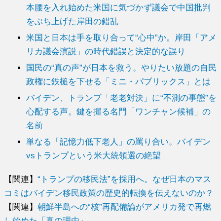
本腰を入れ始めた米国に気づかず議会で中国批判
をぶち上げた岸田の錯乱
米国と日本は手を取り合って“心中”か。岸田「アメ
リカ議会演説」の時代錯誤と決定的な誤り
国民の“真の声”が日本を救う。やりたい放題の自民
政権に鉄槌を下せる「ミニ・パブリックス」とは
バイデン、トランプ「老老対決」に“不測の事態”を
心配する声。鍵を握る名門「ワンチャン候補」の
名前
単なる「記憶力低下老人」の罵り合い。バイデン
vsトランプという米大統領選の絶望
【関連】
“トランプの移民法”を採用へ。なぜ日本のマス
コミはバイデン移民政策の歴史的転換を伝えないのか？
【関連】
朝鮮半島への“核”再配備論がアメリカ発で再燃
し始めた「真の理由」