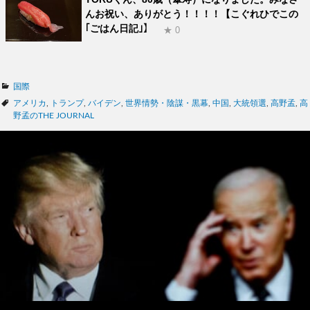
んお祝い、ありがとう！！！！【こぐれひでこの
｢ごはん日記｣】
★ 0
カ
国際
テ
タ
アメリカ
,
トランプ
,
バイデン
,
世界情勢・陰謀・黒幕
,
中国
,
大統領選
,
高野孟
,
高
ゴ
グ
野孟のTHE JOURNAL
リ
ー