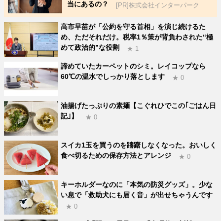
当にあるの？
[PR]株式会社インターパーク
高市早苗が「公約を守る首相」を演じ続けるた
め、ただそれだけ。税率1％策が背負わされた“極
めて政治的”な役割
★ 1
諦めていたカーペットのシミ。レイコップなら
60℃の温水でしっかり落とします
★ 0
油揚げたっぷりの素麺【こぐれひでこの｢ごはん日
記｣】
★ 0
スイカ1玉を買うのを躊躇しなくなった。おいしく
食べ切るための保存方法とアレンジ
★ 0
キーホルダーなのに「本気の防災グッズ」。少な
い息で「救助犬にも届く音」が出せちゃうんです
★ 0