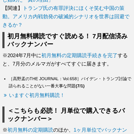
【関連】
トランプ氏の有罪評決にほくそ笑む中国の策
動。アメリカ内戦勃発の破滅的シナリオを世界は回避で
きるか？
初月無料購読ですぐ読める！ 7月配信済み
バックナンバー
※2024年7月中に
初月無料の定期購読手続きを完了
する
と、7月分のメルマガがすべてすぐに届きます。
［高野孟のTHE JOURNAL：Vol.658］バイデン・トランプ討論で
語られることがない一番大事な問題
(7/1)
いますぐ初月無料購読！
＜こちらも必読！ 月単位で購入できるバ
ックナンバー＞
※
初月無料の定期購読
のほか、
1ヶ月単位でバックナン