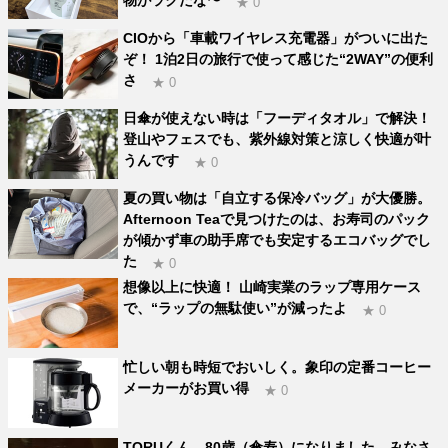
物がラクだな〜
★ 0
CIOから「車載ワイヤレス充電器」がついに出た
ぞ！ 1泊2日の旅行で使って感じた“2WAY”の便利
さ
★ 0
日傘が使えない時は「フーディタオル」で解決！
登山やフェスでも、紫外線対策と涼しく快適が叶
うんです
★ 0
夏の買い物は「自立する保冷バッグ」が大優勝。
Afternoon Teaで見つけたのは、お寿司のパック
が傾かず車の助手席でも安定するエコバッグでし
た
★ 0
想像以上に快適！ 山崎実業のラップ専用ケース
で、“ラップの無駄使い”が減ったよ
★ 0
忙しい朝も時短でおいしく。象印の定番コーヒー
メーカーがお買い得
★ 0
TORUくん、80歳（傘寿）になりました。みなさ