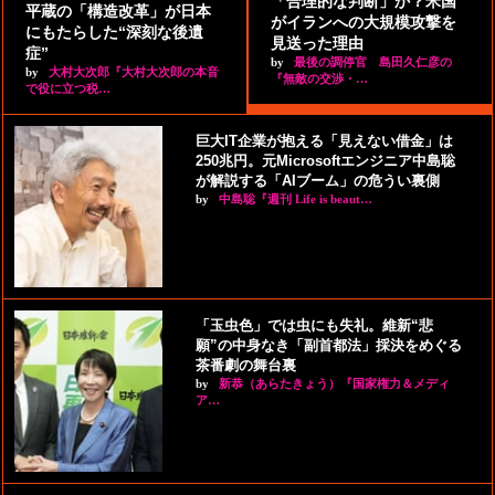
「合理的な判断」か？米国
平蔵の「構造改革」が日本
がイランへの大規模攻撃を
にもたらした“深刻な後遺
見送った理由
症”
by
最後の調停官 島田久仁彦の
by
大村大次郎『大村大次郎の本音
『無敵の交渉・…
で役に立つ税…
巨大IT企業が抱える「見えない借金」は
250兆円。元Microsoftエンジニア中島聡
が解説する「AIブーム」の危うい裏側
by
中島聡『週刊 Life is beaut…
「玉虫色」では虫にも失礼。維新“悲
願”の中身なき「副首都法」採決をめぐる
茶番劇の舞台裏
by
新恭（あらたきょう）『国家権力＆メディ
ア…