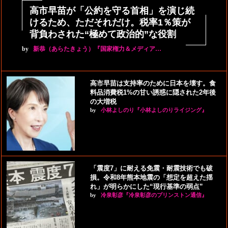
高市早苗が「公約を守る首相」を演じ続
けるため、ただそれだけ。税率1％策が
背負わされた“極めて政治的”な役割
by
新恭（あらたきょう）『国家権力＆メディア…
高市早苗は支持率のために日本を壊す。食
料品消費税1%の甘い誘惑に隠された2年後
の大増税
by
小林よしのり『小林よしのりライジング』
「震度7」に耐える免震・耐震技術でも破
損。令和8年熊本地震の「想定を超えた揺
れ」が明らかにした“現行基準の弱点”
by
冷泉彰彦『冷泉彰彦のプリンストン通信』