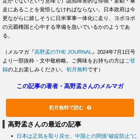
定かでないという意味で）認知障害的な徘徊・妄動・暴
走にあることを覚悟しなければならない。日本政府は今
更ながらに嬉しそうに日米軍事一体化に走り、ヨボヨボ
の元覇権国と心中する準備を急いでいるかのようであ
る。
（メルマガ『
高野孟のTHE JOURNAL
』2024年7月1日号
より一部抜粋・文中敬称略。ご興味をお持ちの方は
ご登
録
の上お楽しみください。
初月無料
です）
この記事の著者・高野孟さんのメルマガ
初月無料で読む
高野孟さんの最近の記事
日本は正気を取り戻せ。中国との関係“破綻防止”に