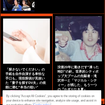
没後20年に動きだす“凍った
「探さないでください」の
時計”の針。世界的シティポ
手紙を自作自演する卑怯な
ップ大ブームの先駆者・滝
手口も。現役探偵が見抜い
沢洋一と「マジカル・シテ
た「妻子を探すDV夫」の依
ィー」が残した、もう一つ
頼に潜む“本当の狙い”
の『かぎりなき夏』
by
阿部泰尚『伝説の探偵』
by
都鳥 流星
By clicking “Accept All Cookies”, you agree to the storing of cookies on
your device to enhance site navigation, analyze site usage, and assist in
MAG2 NEWS HEADLINE
our marketing efforts.
Coolie policy