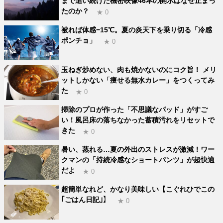
まで追い続けた機密映像46本の開示はなぜ止まっ
たのか？
★ 0
被れば体感−15℃。夏の炎天下を乗り切る「冷感
ポンチョ」
★ 0
玉ねぎ炒めない、肉も焼かないのにコク旨！ メリ
ットしかない「痩せる無水カレー」をつくってみ
た
★ 0
掃除のプロが作った「不思議なパッド」がすご
い！風呂床の落ちなかった蓄積汚れをリセットで
きた
★ 0
暑い、蒸れる…夏の外出のストレスが激減！ワー
クマンの「持続冷感なショートパンツ」が超快適
だよ
★ 0
超簡単なれど、かなり美味しい【こぐれひでこの
｢ごはん日記｣】
★ 0