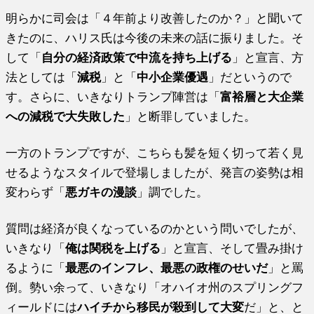
明らかに司会は「４年前より改善したのか？」と聞いて
きたのに、ハリス氏は今後の未来の話に振りました。そ
して「
自分の経済政策で中流を持ち上げる
」と宣言、方
法としては「
減税
」と「
中小企業優遇
」だというので
す。さらに、いきなりトランプ陣営は「
富裕層と大企業
への減税で大失敗した
」と断罪していました。
一方のトランプですが、こちらも髪を短く切って若く見
せるようなスタイルで登場しましたが、発言の姿勢は相
変わらず「
悪ガキの漫談
」調でした。
質問は経済が良くなっているのかという問いでしたが、
いきなり「
俺は関税を上げる
」と宣言、そして畳み掛け
るように「
最悪のインフレ、最悪の政権のせいだ
」と罵
倒。勢い余って、いきなり「オハイオ州のスプリングフ
ィールドには
ハイチから移民が殺到して大変
だ」と、と