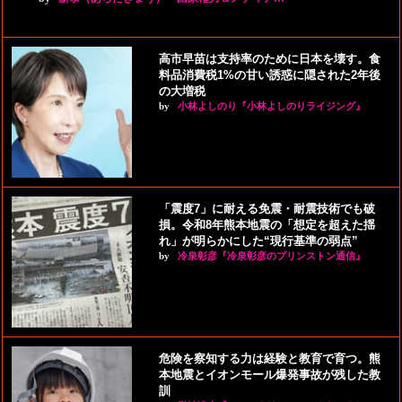
高市早苗は支持率のために日本を壊す。食
料品消費税1%の甘い誘惑に隠された2年後
の大増税
by
小林よしのり『小林よしのりライジング』
「震度7」に耐える免震・耐震技術でも破
損。令和8年熊本地震の「想定を超えた揺
れ」が明らかにした“現行基準の弱点”
by
冷泉彰彦『冷泉彰彦のプリンストン通信』
危険を察知する力は経験と教育で育つ。熊
本地震とイオンモール爆発事故が残した教
訓