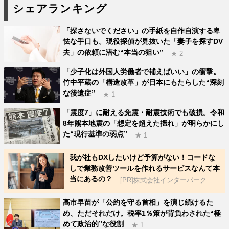
シェアランキング
「探さないでください」の手紙を自作自演する卑
怯な手口も。現役探偵が見抜いた「妻子を探すDV
夫」の依頼に潜む“本当の狙い”
★ 2
「少子化は外国人労働者で補えばいい」の衝撃。
竹中平蔵の「構造改革」が日本にもたらした“深刻
な後遺症”
★ 1
「震度7」に耐える免震・耐震技術でも破損。令和
8年熊本地震の「想定を超えた揺れ」が明らかにし
た“現行基準の弱点”
★ 1
我が社もDXしたいけど予算がない！コードな
しで業務改善ツールを作れるサービスなんて本
当にあるの？
[PR]株式会社インターパーク
高市早苗が「公約を守る首相」を演じ続けるた
め、ただそれだけ。税率1％策が背負わされた“極
めて政治的”な役割
★ 1