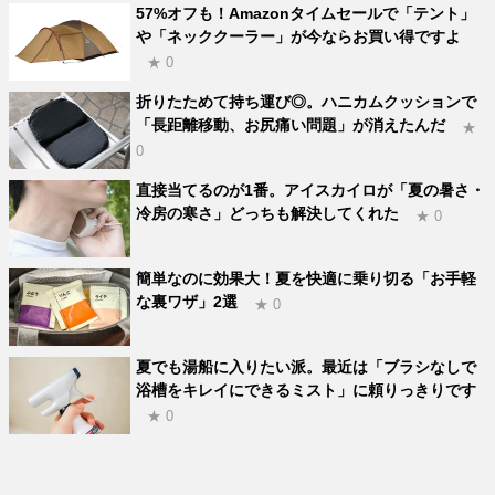
57%オフも！Amazonタイムセールで「テント」
や「ネッククーラー」が今ならお買い得ですよ
★ 0
折りたためて持ち運び◎。ハニカムクッションで
「長距離移動、お尻痛い問題」が消えたんだ
★
0
直接当てるのが1番。アイスカイロが「夏の暑さ・
冷房の寒さ」どっちも解決してくれた
★ 0
簡単なのに効果大！夏を快適に乗り切る「お手軽
な裏ワザ」2選
★ 0
夏でも湯船に入りたい派。最近は「ブラシなしで
浴槽をキレイにできるミスト」に頼りっきりです
★ 0