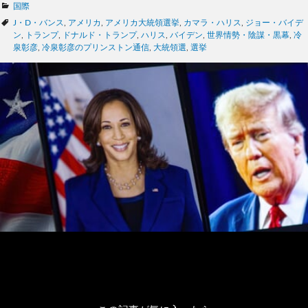
カ
国際
テ
タ
J・D・バンス
,
アメリカ
,
アメリカ大統領選挙
,
カマラ・ハリス
,
ジョー・バイデ
ゴ
グ
ン
,
トランプ
,
ドナルド・トランプ
,
ハリス
,
バイデン
,
世界情勢・陰謀・黒幕
,
冷
リ
泉彰彦
,
冷泉彰彦のプリンストン通信
,
大統領選
,
選挙
ー