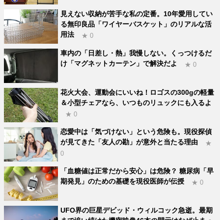
見えない収納が苦手な私の定番。10年愛用してい
る無印良品「ワイヤーバスケット」のリアルな活
用法
★ 0
車内の「日差し・熱」我慢しない。くっつけるだ
け「マグネットカーテン」で解決だよ
★ 0
花火大会、運動会にいいね！ロゴスの300gの軽量
＆小型チェアなら、いつものリュックにも入るよ
★ 0
恋愛中は「気づけない」という危険も。現役探偵
が見てきた「友人の勘」が意外と当たる理由
★
0
「血糖値は正常だから安心」は危険？ 糖尿病「早
期発見」のための基礎を現役医師が伝授
★ 0
UFO界の巨星デビッド・ウィルコック急逝。最期