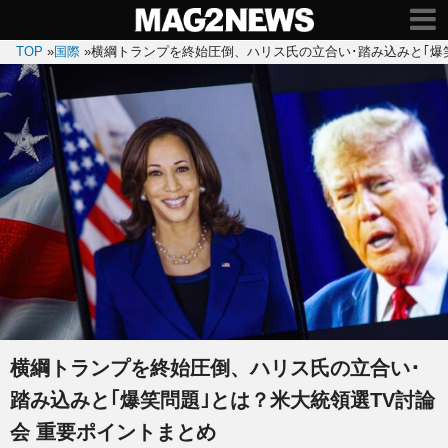
TOP
»
国際
»
横綱トランプを終始圧倒、ハリス氏の立合い･踏み込みと｢爆
横綱トランプを終始圧倒、ハリス氏の立合い･
踏み込みと｢爆笑問題｣とは？米大統領選TV討論
会 重要ポイントまとめ