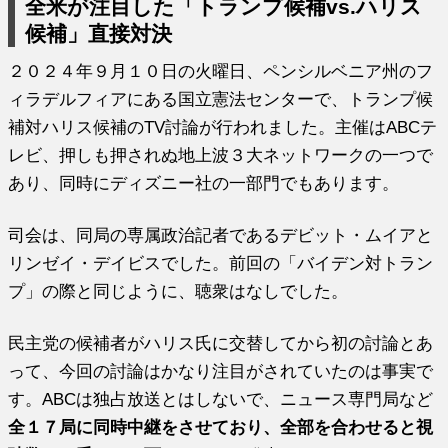
全米が注目した「トランプ候補vs.ハリス
候補」直接対決
２０２４年９月１０日の火曜日、ペンシルベニア州のフ
ィラデルフィアにある国立憲法センターで、トランプ候
補対ハリス候補のTV討論が行われました。主催はABCテ
レビ、押しも押されぬ地上波３大ネットワークの一つで
あり、同時にディズニー社の一部門でもあります。
司会は、同局の専属政治記者であるデビット・ムイアと
リンゼイ・デイビスでした。前回の「バイデン対トラン
プ」の際と同じように、聴衆はなしでした。
民主党の候補者がハリス氏に交替してから初の討論とあ
って、今回の討論はかなり注目がされていたのは事実で
す。ABCは独占放送とはしないで、ニュース専門局など
全１７局に同時中継をさせており、全部を合わせると視