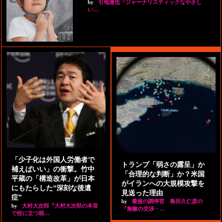
by
引地達也『ジャーナリスティックなやさし
い…
「少子化は外国人労働者で
トランプ「弱さの露呈」か
補えばいい」の衝撃。竹中
「合理的な判断」か？米国
平蔵の「構造改革」が日本
がイランへの大規模攻撃を
にもたらした“深刻な後遺
見送った理由
症”
by
最後の調停官 島田久仁彦の
by
大村大次郎『大村大次郎の本音
『無敵の交渉・…
で役に立つ税…