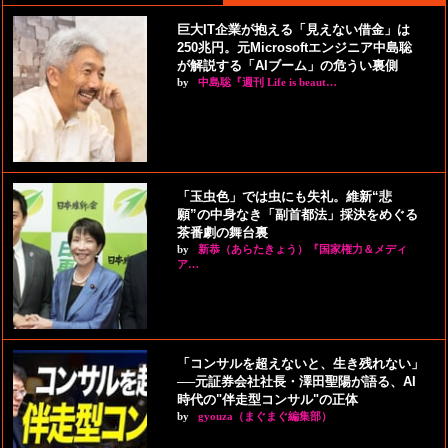
巨大IT企業が抱える「見えない借金」は
250兆円。元Microsoftエンジニア中島聡
が解説する「AIブーム」の危うい裏側
by
中島聡『週刊 Life is beaut…
「玉虫色」では虫にも失礼。維新“悲
願”の中身なき「副首都法」採決をめぐる
茶番劇の舞台裏
by
新恭（あらたきょう）『国家権力＆メディ
ア…
「コンサルを超えないと、生き残れない」
──元証券会社社長・澤田聖陽が語る、AI
時代の"伴走型コンサル"の正体
by
gyouza（まぐまぐ編集部）