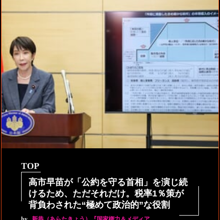
TOP
高市早苗が「公約を守る首相」を演じ続
けるため、ただそれだけ。税率1％策が
背負わされた“極めて政治的”な役割
by
新恭（あらたきょう）『国家権力＆メディア…