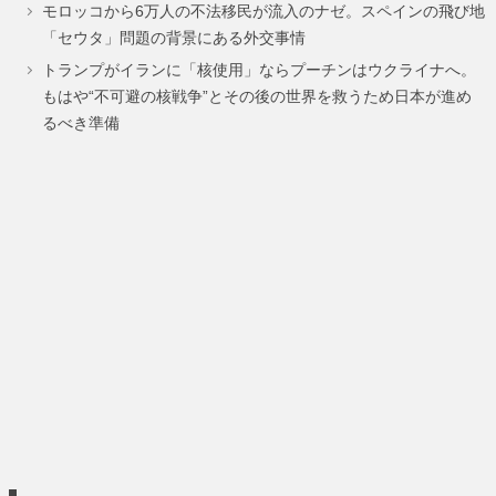
モロッコから6万人の不法移民が流入のナゼ。スペインの飛び地
ー
ー
ー
ー
ー
ー
「セウタ」問題の背景にある外交事情
ジ
ジ
ジ
ジ
ジ
ジ
トランプがイランに「核使用」ならプーチンはウクライナへ。
もはや“不可避の核戦争”とその後の世界を救うため日本が進め
るべき準備