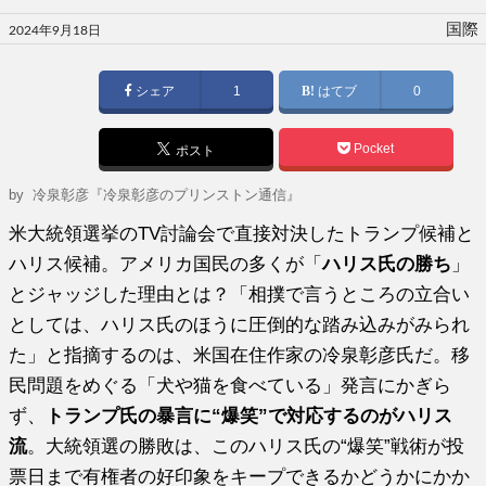
投
国際
2024年9月18日
稿
日:
シェア
1
はてブ
0
Pocket
ポスト
by
冷泉彰彦『冷泉彰彦のプリンストン通信』
米大統領選挙のTV討論会で直接対決したトランプ候補と
ハリス候補。アメリカ国民の多くが「
ハリス氏の勝ち
」
とジャッジした理由とは？「相撲で言うところの立合い
としては、ハリス氏のほうに圧倒的な踏み込みがみられ
た」と指摘するのは、米国在住作家の冷泉彰彦氏だ。移
民問題をめぐる「犬や猫を食べている」発言にかぎら
ず、
トランプ氏の暴言に“爆笑”で対応するのがハリス
流
。大統領選の勝敗は、このハリス氏の“爆笑”戦術が投
票日まで有権者の好印象をキープできるかどうかにかか