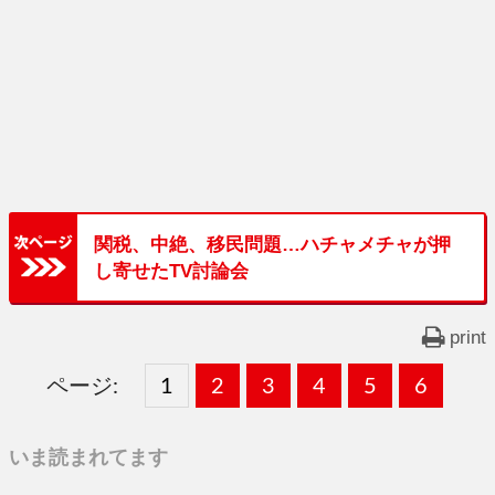
関税、中絶、移民問題…ハチャメチャが押
し寄せたTV討論会
print
ページ:
固
1
固
2
,
固
3
,
固
4
,
固
5
,
固
6
,
定
定
定
定
定
定
いま読まれてます
ペ
ペ
ペ
ペ
ペ
ペ