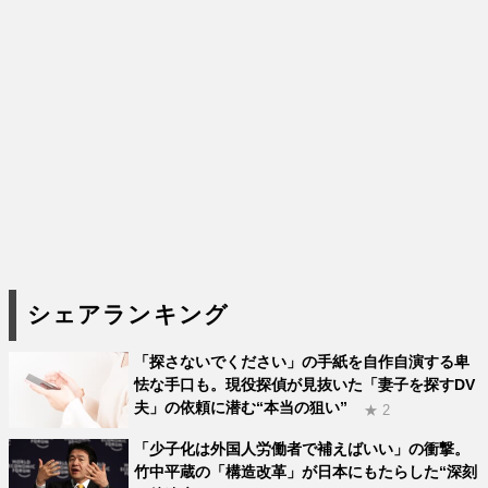
シェアランキング
「探さないでください」の手紙を自作自演する卑
怯な手口も。現役探偵が見抜いた「妻子を探すDV
夫」の依頼に潜む“本当の狙い”
★ 2
「少子化は外国人労働者で補えばいい」の衝撃。
竹中平蔵の「構造改革」が日本にもたらした“深刻