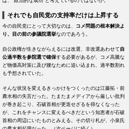
ば、“政治的な成功”と考えているのではないか。
それでも自民党の支持率だけは上昇する
今の自民党にとって大切なのは、
コメ問題の根本解決よ
り、目の前の参議院選挙
なのであろう。
自公政権が生きながらえるには改選、非改選あわせて
自
公過半数を参院選で確保
する必要があるが、コメ高騰な
ど物価高対策に及び腰なために追い込まれ、過半数割れ
も予想されていた。
そんな状況を変えるきっかけをつくったのは江藤拓・前
農水相の失言だった。たまたまメディアから厳しい批判
が巻き起こり、石破首相が更迭せざるを得なくなった
が、これをチャンスに変えるべきだという知恵者が石破
首相の周辺にいたものとみえる。その切り札が、小泉氏
の農水相起用だった。（次ページに続く）