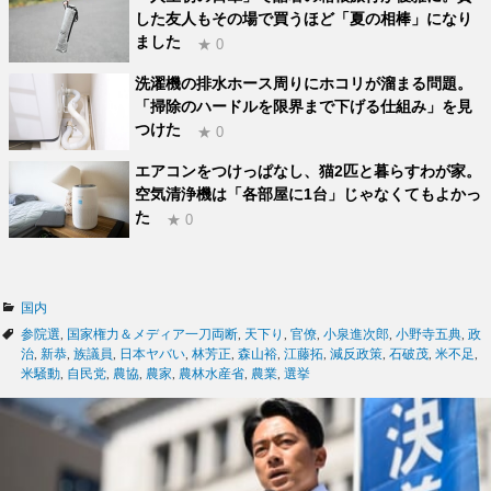
した友人もその場で買うほど「夏の相棒」になり
ました
★ 0
洗濯機の排水ホース周りにホコリが溜まる問題。
「掃除のハードルを限界まで下げる仕組み」を見
つけた
★ 0
エアコンをつけっぱなし、猫2匹と暮らすわが家。
空気清浄機は「各部屋に1台」じゃなくてもよかっ
た
★ 0
カ
国内
テ
タ
参院選
,
国家権力＆メディア一刀両断
,
天下り
,
官僚
,
小泉進次郎
,
小野寺五典
,
政
ゴ
グ
治
,
新恭
,
族議員
,
日本ヤバい
,
林芳正
,
森山裕
,
江藤拓
,
減反政策
,
石破茂
,
米不足
,
リ
米騒動
,
自民党
,
農協
,
農家
,
農林水産省
,
農業
,
選挙
ー