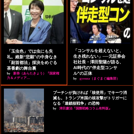
「コンサルを超えないと、
「玉虫色」では虫にも失
生き残れない」──元証券会
礼。維新“悲願”の中身なき
社社長・澤田聖陽が語る、
「副首都法」採決をめぐる
AI時代の"伴走型コンサ
茶番劇の舞台裏
ル"の正体
by
新恭（あらたきょう）『国家権
力＆メディア…
by
gyouza（まぐまぐ編集部）
プーチンが負ければ「核使用」でキーウ消
滅も。トランプ米国の核攻撃がトリガーに
なる「連鎖核戦争」の恐怖
by
津田慶治『国際戦略コラム有料版』