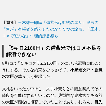
【関連】
玉木雄一郎氏「備蓄米は動物のエサ」発言の
「何が」有権者を怒らせたのか？５つの論点。「玉木、
コメで遊ぶな」生理的嫌悪感も
「5キロ2160円」の備蓄米ではコメ不足を
解消できない
6月には「５キログラム2160円」のコメが店頭に並ぶよ
うにする。そんな約束をひっさげて、
小泉進次郎・新農
水大臣
が華々しく登場した。
入札をいったん中止し、大手小売りとの随意契約でその
値段を可能にするというのだ。典型的な農水族である前
の大臣が頑なに拒否していたことであり、むろん、
目先