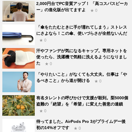
2,000円台でPC音質アップ！ 「高コスパスピーカ
ー」の進化版が出てますよ
★ 0
「傘をたたむときに手が濡れてしまう」ストレス
にさよなら！この傘、使いづらさが全然ないんだ
★ 0
汗やファンデが気になるキャップ。専用ネットを
使ったら、洗濯機で気軽に洗えるようになりまし
た
★ 0
「やりたいこと」がなくても大丈夫。仕事は「や
るべきこと」から道が開ける
★ 0
有名タレントの呼びかけで支援が殺到。梨5000個
盗難の「絶望」を「希望」に変えた善意の連鎖
★ 0
待ってました。AirPods Pro 3がプライムデー後
初の14%オフです
★ 0