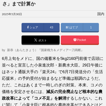
さ」まで計算か
投
国内
2025年5月30日
稿
日:
シェア
43
はてブ
1
Pocket
ポスト
by
新恭（あらたきょう）『国家権力＆メディア一刀両断』
6月上旬をメドに、国の備蓄米を5kg2160円前後で店頭に
並べると宣言した小泉進次郎・新農水大臣。29日午後に
はネット通販大手の『楽天24』で6月7日発送分の「生活
応援米」の予約受付が始まるなど準備は順調のようだ。
ただ、これはあくまで一時しのぎの対策。本来、コメの
価格を安定させるには、
減反の完全廃止など根本的な農
政改革によって「コメ不足」を解消
するしかない。これ
に関して「小泉大臣に根本的な農政改革ができるとはど