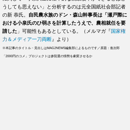
うしても思えない」と分析するのは元全国紙社会部記者
の新 恭氏。
自民農水族のドン・森山幹事長は「瀬戸際に
おける小泉氏のひ弱さを計算したうえで、農相就任を要
請した
」可能性もあるとしている。（メルマガ『
国家権
力＆メディア一刀両断
』より）
※本記事のタイトル・見出しはMAG2NEWS編集部によるものです／原題：進次郎
「2000円のコメ」プロジェクトは参院選の情勢を劇変させるか