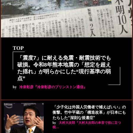
TOP
「震度7」に耐える免震・耐震技術でも
破損。令和8年熊本地震の「想定を超え
た揺れ」が明らかにした“現行基準の弱
点”
by
冷泉彰彦『冷泉彰彦のプリンストン通信』
「少子化は外国人労働者で補えばいい」の
衝撃。竹中平蔵の「構造改革」が日本にも
たらした“深刻な後遺症”
by
大村大次郎『大村大次郎の本音で役に立つ
税…