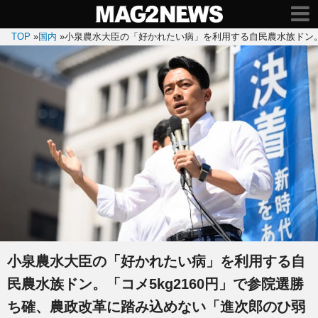
TOP
»
国内
»
小泉農水大臣の「好かれたい病」を利用する自民農水族ドン。
小泉農水大臣の「好かれたい病」を利用する自
民農水族ドン。「コメ5kg2160円」で参院選勝
ち確、農政改革に踏み込めない「進次郎のひ弱