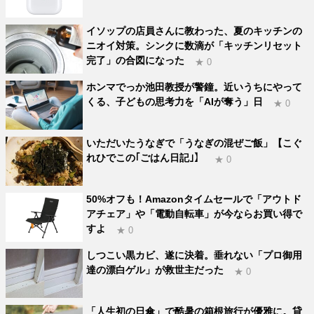
イソップの店員さんに教わった、夏のキッチンの
ニオイ対策。シンクに数滴が「キッチンリセット
完了」の合図になった
★ 0
ホンマでっか池田教授が警鐘。近いうちにやって
くる、子どもの思考力を「AIが奪う」日
★ 0
いただいたうなぎで「うなぎの混ぜご飯」【こぐ
れひでこの｢ごはん日記｣】
★ 0
50%オフも！Amazonタイムセールで「アウトド
アチェア」や「電動自転車」が今ならお買い得で
すよ
★ 0
しつこい黒カビ、遂に決着。垂れない「プロ御用
達の漂白ゲル」が救世主だった
★ 0
「人生初の日傘」で酷暑の箱根旅行が優雅に。貸