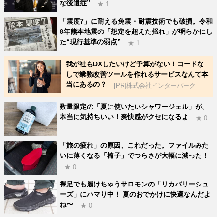
な後遺症”
★ 1
「震度7」に耐える免震・耐震技術でも破損。令和
8年熊本地震の「想定を超えた揺れ」が明らかにし
た“現行基準の弱点”
★ 1
我が社もDXしたいけど予算がない！コードな
しで業務改善ツールを作れるサービスなんて本
当にあるの？
[PR]株式会社インターパーク
数量限定の「夏に使いたいシャワージェル」が、
本当に気持ちいい！爽快感がクセになるよ
★ 0
「旅の疲れ」の原因、これだった。ファイルみた
いに薄くなる「椅子」でつらさが大幅に減った！
★ 0
裸足でも履けちゃうサロモンの「リカバリーシュ
ーズ」にハマり中！ 夏のおでかけに快適なんだよ
ね〜
★ 0