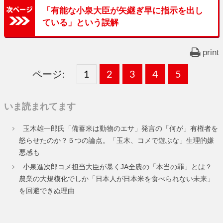
「有能な小泉大臣が矢継ぎ早に指示を出し
ている」という誤解
print
ページ:
固
1
固
2
,
固
3
,
固
4
,
固
5
,
定
定
定
定
定
いま読まれてます
ペ
ペ
ペ
ペ
ペ
玉木雄一郎氏「備蓄米は動物のエサ」発言の「何が」有権者を
ー
ー
ー
ー
ー
怒らせたのか？５つの論点。「玉木、コメで遊ぶな」生理的嫌
悪感も
ジ
ジ
ジ
ジ
ジ
小泉進次郎コメ担当大臣が暴くJA全農の「本当の罪」とは？
農業の大規模化でしか「日本人が日本米を食べられない未来」
を回避できぬ理由