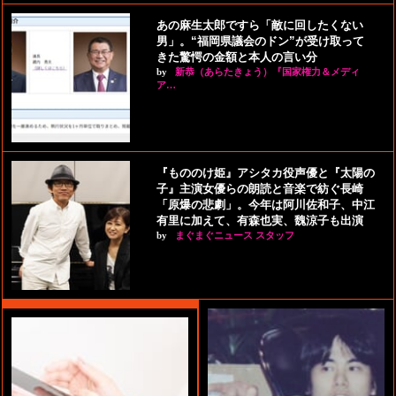
あの麻生太郎ですら「敵に回したくない
男」。“福岡県議会のドン”が受け取って
きた驚愕の金額と本人の言い分
by
新恭（あらたきょう）『国家権力＆メディ
ア…
『もののけ姫』アシタカ役声優と『太陽の
子』主演女優らの朗読と音楽で紡ぐ長崎
「原爆の悲劇」。今年は阿川佐和子、中江
有里に加えて、有森也実、魏涼子も出演
by
まぐまぐニュース スタッフ