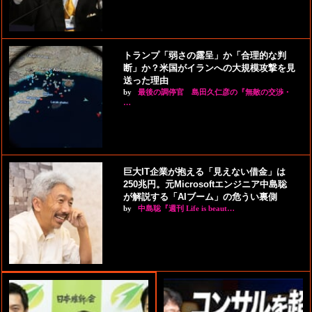
トランプ「弱さの露呈」か「合理的な判
断」か？米国がイランへの大規模攻撃を見
送った理由
by
最後の調停官 島田久仁彦の『無敵の交渉・
…
巨大IT企業が抱える「見えない借金」は
250兆円。元Microsoftエンジニア中島聡
が解説する「AIブーム」の危うい裏側
by
中島聡『週刊 Life is beaut…