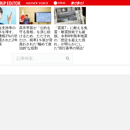
は支持率の
高市早苗が「公約を
「震度7」に耐える免
本を壊す。
守る首相」を演じ続
震・耐震技術でも破
費税1%の甘
けるため、ただそれ
損。令和8年熊本地震
隠された2年
だけ。税率1％策が背
の「想定を超えた揺
税
負わされた“極めて政
れ」が明らかにし
治的”な役割
た“現行基準の弱点”