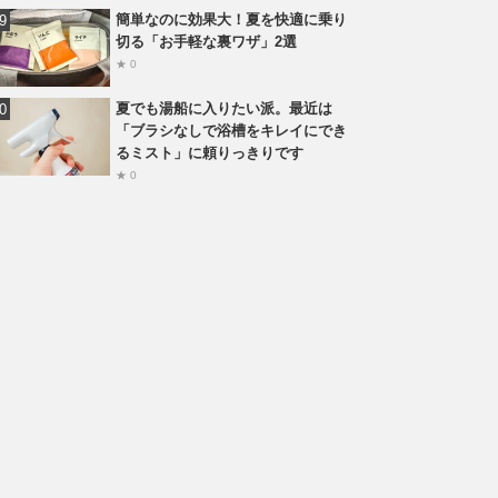
簡単なのに効果大！夏を快適に乗り
切る「お手軽な裏ワザ」2選
★ 0
夏でも湯船に入りたい派。最近は
「ブラシなしで浴槽をキレイにでき
るミスト」に頼りっきりです
★ 0