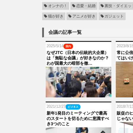
オンナの！
恋愛・結婚
裏技・ダイエッ
猫が好き
アニメが好き
ガジェット
会議の記事一覧
2025/5/14
2023/8/1
国内
なぜJTC（日本の伝統的大企業）
常に公
は「無駄な会議」が好きなのか？
てはい
わが国最大の暗部を徹…
2021/12/27
2018/7/1
ビジネス
新年1発目のミーティングで最高
販促の
のスタートを切るために意識すべ
じゃな
き3つのこと