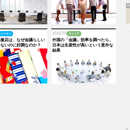
P
2016/7/5
ビジネス
キャリア
呉服店は、なぜ会議らしい
外国の「会議」効率を調べたら、
しないのに好調なのか？
日本は生産性が高いという意外な
結果