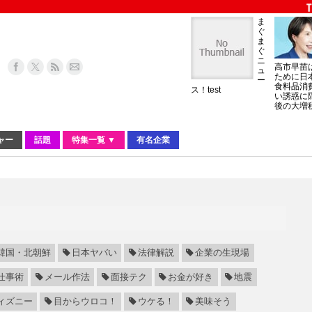
ま
ぐ
ま
ぐ
ニ
高市早苗
ュ
ために日
ー
食料品消
ス！test
い誘惑に
後の大増
ャー
話題
特集一覧 ▼
有名企業
韓国・北朝鮮
日本ヤバい
法律解説
企業の生現場
仕事術
メール作法
面接テク
お金が好き
地震
ィズニー
目からウロコ！
ウケる！
美味そう