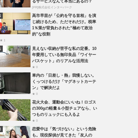
るサービスなんて本当にあるの？
[PR]株式会社インターパーク
高市早苗が「公約を守る首相」を演
じ続けるため、ただそれだけ。税率
1％策が背負わされた“極めて政治
的”な役割
★ 1
見えない収納が苦手な私の定番。10
年愛用している無印良品「ワイヤー
バスケット」のリアルな活用法
★ 0
車内の「日差し・熱」我慢しない。
くっつけるだけ「マグネットカーテ
ン」で解決だよ
★ 0
花火大会、運動会にいいね！ロゴス
の300gの軽量＆小型チェアなら、い
つものリュックにも入るよ
★ 0
恋愛中は「気づけない」という危険
も。現役探偵が見てきた「友人の