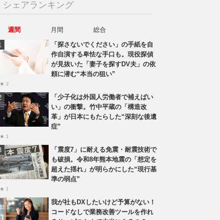
シェアランキング
週間
月間
総合
「探さないでください」の手紙を自
作自演する卑怯な手口も。現役探偵
が見抜いた「妻子を探すDV夫」の依
頼に潜む“本当の狙い”
★ 2
「少子化は外国人労働者で補えばい
い」の衝撃。竹中平蔵の「構造改
革」が日本にもたらした“深刻な後遺
症”
★ 1
「震度7」に耐える免震・耐震技術で
も破損。令和8年熊本地震の「想定を
超えた揺れ」が明らかにした“現行基
準の弱点”
★ 1
我が社もDXしたいけど予算がない！
コードなしで業務改善ツールを作れ