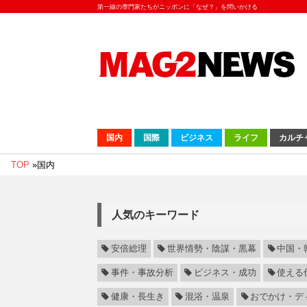
第一線の専門家たちがニッポンに「なぜ？」を問いかける
国内
国際
ビジネス
ライフ
カルチ
TOP
»
国内
人気のキーワード
安倍総理
世界情勢・陰謀・黒幕
中国・
事件・事故分析
ビジネス・成功
使える
健康・長生き
混浴・温泉
おでかけ・デ