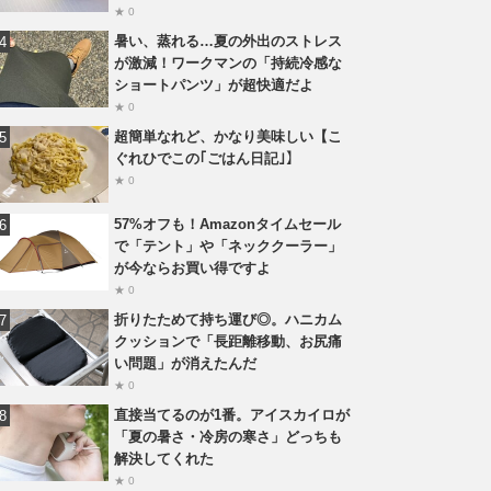
★ 0
暑い、蒸れる…夏の外出のストレス
が激減！ワークマンの「持続冷感な
ショートパンツ」が超快適だよ
★ 0
超簡単なれど、かなり美味しい【こ
ぐれひでこの｢ごはん日記｣】
★ 0
57%オフも！Amazonタイムセール
で「テント」や「ネッククーラー」
が今ならお買い得ですよ
★ 0
折りたためて持ち運び◎。ハニカム
クッションで「長距離移動、お尻痛
い問題」が消えたんだ
★ 0
直接当てるのが1番。アイスカイロが
「夏の暑さ・冷房の寒さ」どっちも
解決してくれた
★ 0