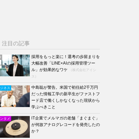
注目の記事
採用をもっと楽に！選考の歩留まりを
R
大幅改善「LINE×AIの採用管理ツー
ル」が効果的なワケ
（株式会社アイシ
ス）
中島聡が警告。米国で初任給2千万円
ジネス
だった情報工学の新卒生がファストフ
ード店で働くしかなくなった現状から
学ぶべきこと
IT企業でメルマガの老舗「まぐまぐ」
ンタメ
が何故アナログレコードを発売したの
か？