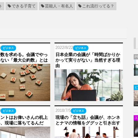
ト
できる子育て
芸能人・有名人
これ流行ってる？
8
2022/8/22
ビジネス
ビジネス
倍数を求める。会議でやっ
日本企業の会議が「時間ばかりか
P
けない「最大公約数」とは
かって実りがない」当然すぎる理
由
ビ
3
2018/7/5
ビジネス
ビジネス
ヒントはお偉いさんの机上
現場の「立ち話」会議が、ホンネ
エ
い、現場に落ちてるんだ
とナマの情報をググッと引き出す