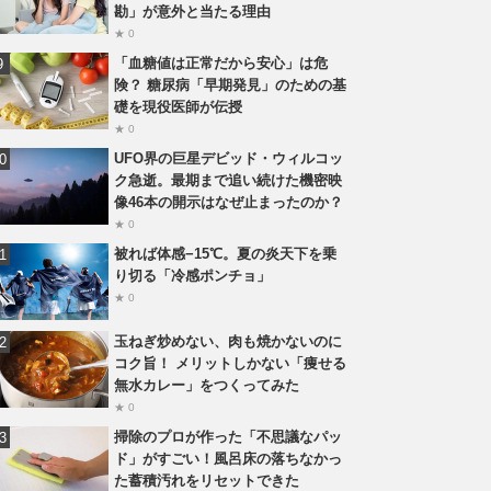
勘」が意外と当たる理由
★ 0
「血糖値は正常だから安心」は危
険？ 糖尿病「早期発見」のための基
礎を現役医師が伝授
★ 0
UFO界の巨星デビッド・ウィルコッ
ク急逝。最期まで追い続けた機密映
像46本の開示はなぜ止まったのか？
★ 0
被れば体感−15℃。夏の炎天下を乗
り切る「冷感ポンチョ」
★ 0
玉ねぎ炒めない、肉も焼かないのに
コク旨！ メリットしかない「痩せる
無水カレー」をつくってみた
★ 0
掃除のプロが作った「不思議なパッ
ド」がすごい！風呂床の落ちなかっ
た蓄積汚れをリセットできた