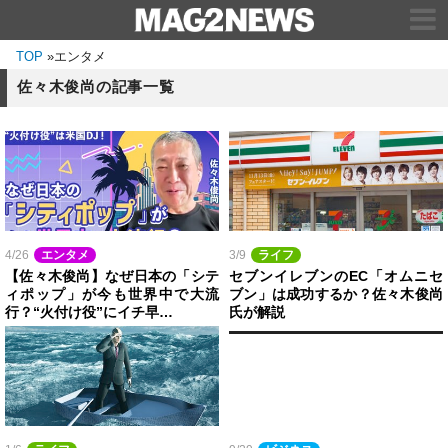
TOP
»
エンタメ
佐々木俊尚の記事一覧
4/26
エンタメ
3/9
ライフ
【佐々木俊尚】なぜ日本の「シテ
セブンイレブンのEC「オムニセ
ィポップ」が今も世界中で大流
ブン」は成功するか？佐々木俊尚
行？“火付け役”にイチ早…
氏が解説