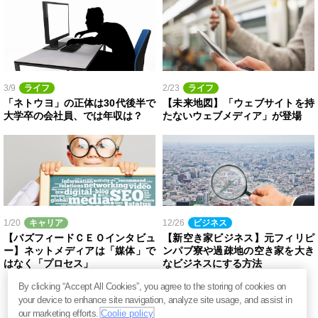
3/9
ライフ
2/23
ライフ
「ネトウヨ」の正体は30代後半で
【未来地図】「ウェブサイトを持
大学卒の会社員、では年収は？
たないウェブメディア」が登場
1/20
キャリア
12/26
ビジネス
【バズフィードＣＥＯインタビュ
【新空き家ビジネス】元フィリピ
ー】ネットメディアは「媒体」で
ンパブ寮や過疎地の空き家を大き
はなく「プロセス」
なビジネスにする方法
By clicking “Accept All Cookies”, you agree to the storing of cookies on
your device to enhance site navigation, analyze site usage, and assist in
our marketing efforts.
Coolie policy