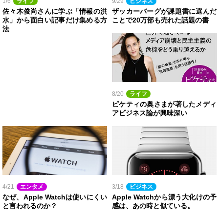
1/6
ライフ
9/29
ビジネス
佐々木俊尚さんに学ぶ「情報の洪
ザッカーバーグが課題書に選んだ
水」から面白い記事だけ集める方
ことで20万部も売れた話題の書
法
8/20
ライフ
ピケティの奥さまが著したメディ
アビジネス論が興味深い
4/21
エンタメ
3/18
ビジネス
なぜ、Apple Watchは使いにくい
Apple Watchから漂う大化けの予
と言われるのか？
感は、あの時と似ている。